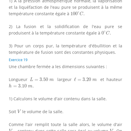
1) A la pression atmosphérique normale, la vaporisation
et la liquéfaction de l'eau pure se produisent à la même
100
∘
C
.
∘
température constante égale à
100
.
C
2) La fusion et la solidification de l'eau pure se
0
∘
C
.
∘
produisent à la température constante égale à
0
.
C
3) Pour un corps pur, la température d'ébullition et la
température de fusion sont des constantes physiques.
Exercice 19
Une chambre fermée a les dimensions suivantes :
L
=
3.50
m
ℓ
=
3.20
m
Longueur
=
3.50
largeur
ℓ
=
3.20
et hauteur
L
m
m
h
=
3.10
m
.
=
3.10
.
h
m
1) Calculons le volume d'air contenu dans la salle.
V
Soit
le volume de la salle.
V
Comme l'air remplit toute la salle alors, le volume d'air
V
air
V
.
contenu dans cette salle sera égal au volume
On