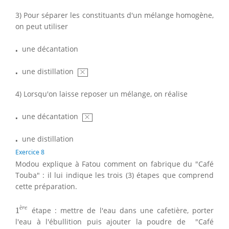
3) Pour séparer les constituants d'un mélange homogène,
on peut utiliser
⋅
⋅
une décantation
×
⋅
⋅
une distillation
×
4) Lorsqu'on laisse reposer un mélange, on réalise
×
⋅
⋅
une décantation
×
⋅
⋅
une distillation
Exercice 8
Modou explique à Fatou comment on fabrique du "Café
Touba" : il lui indique les trois (3) étapes que comprend
cette préparation.
1
è
r
e
è
r
e
1
étape : mettre de l'eau dans une cafetière, porter
l'eau à l'ébullition puis ajouter la poudre de "Café