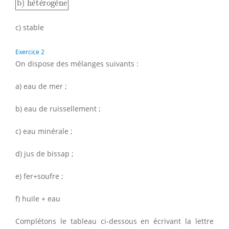
b) h
é
t
é
rog
è
ne
c) stable
Exercice 2
On dispose des mélanges suivants :
a) eau de mer ;
b) eau de ruissellement ;
c) eau minérale ;
d) jus de bissap ;
e) fer+soufre ;
f) huile + eau
Complétons le tableau ci-dessous en écrivant la lettre