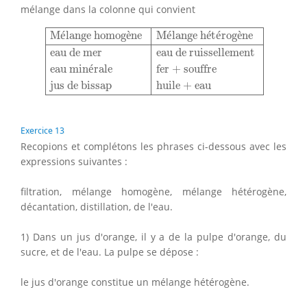
mélange dans la colonne qui convient
Mélange homogène
Mélange hétérogène
eau de 
M
é
lange homog
è
ne
M
é
lange h
é
t
é
rog
è
ne
eau de mer
eau de ruissellement
eau min
é
rale
fer + souffre
jus de bissap
huile + eau
Exercice 13
Recopions et complétons les phrases ci-dessous avec les
expressions suivantes :
filtration, mélange homogène, mélange hétérogène,
décantation, distillation, de l'eau.
1) Dans un jus d'orange, il y a de la pulpe d'orange, du
sucre, et de l'eau. La pulpe se dépose :
le jus d'orange constitue un mélange hétérogène.