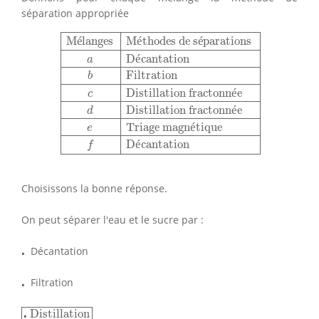
séparation appropriée
Mélanges
Méthodes de séparations
a
Décantati
M
é
langes
M
é
thodes de s
é
parations
D
é
cantation
a
Filtration
b
Distillation fractonn
é
e
c
Distillation fractonn
é
e
d
Triage magn
é
tique
e
D
é
cantation
f
Choisissons la bonne réponse.
On peut séparer l'eau et le sucre par :
⋅
⋅
Décantation
⋅
⋅
Filtration
⋅
Distillation
⋅
Distillation