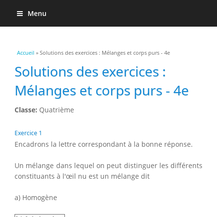
Menu
Vous êtes ici
Accueil
» Solutions des exercices : Mélanges et corps purs - 4e
Solutions des exercices :
Mélanges et corps purs - 4e
Classe:
Quatrième
Exercice 1
Encadrons la lettre correspondant à la bonne réponse.
Un mélange dans lequel on peut distinguer les différents
constituants à l'œil nu est un mélange dit
a) Homogène
b) hétérogène