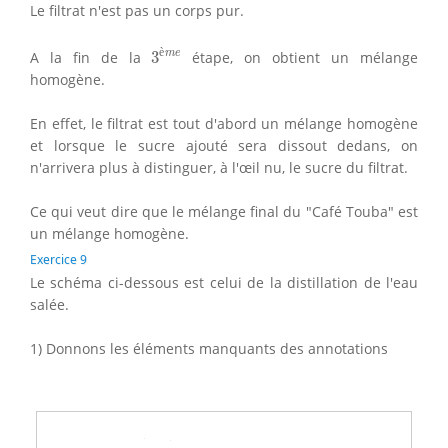
Le filtrat n'est pas un corps pur.
3
è
m
e
è
m
e
A la fin de la
3
étape, on obtient un mélange
homogène.
En effet, le filtrat est tout d'abord un mélange homogène
et lorsque le sucre ajouté sera dissout dedans, on
n'arrivera plus à distinguer, à l'œil nu, le sucre du filtrat.
Ce qui veut dire que le mélange final du "Café Touba" est
un mélange homogène.
Exercice 9
Le schéma ci-dessous est celui de la distillation de l'eau
salée.
1) Donnons les éléments manquants des annotations