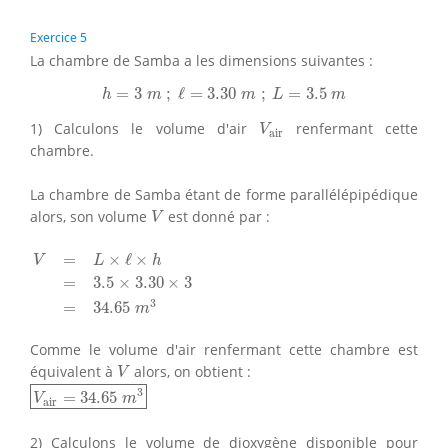
Exercice 5
La chambre de Samba a les dimensions suivantes :
h
=
3
m
;
ℓ
=
3.30
m
;
L
=
3.5
m
=
3
;
ℓ
=
3.30
;
=
3.5
h
m
m
L
m
V
air
1) Calculons le volume d'air
renfermant cette
V
air
chambre.
La chambre de Samba étant de forme parallélépipédique
V
alors, son volume
est donné par :
V
V
=
L
×
ℓ
×
h
=
3.5
×
3.30
×
3
=
34.65
m
3
=
×
ℓ
×
V
L
h
=
3.5
×
3.30
×
3
3
=
34.65
m
Comme le volume d'air renfermant cette chambre est
V
équivalent à
alors, on obtient :
V
V
air
=
34.65
m
3
3
=
34.65
V
m
air
2) Calculons le volume de dioxygène disponible pour