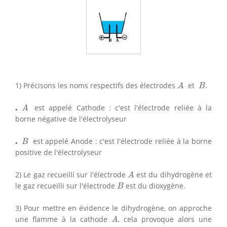
A
B
.
1) Précisons les noms respectifs des électrodes
et
.
A
B
⋅
A
⋅
est appelé Cathode : c'est l'électrode reliée à la
A
borne négative de l'électrolyseur
⋅
B
⋅
est appelé Anode : c'est l'électrode reliée à la borne
B
positive de l'électrolyseur
A
2) Le gaz recueilli sur l'électrode
est du dihydrogène et
A
B
le gaz recueilli sur l'électrode
est du dioxygène.
B
3) Pour mettre en évidence le dihydrogène, on approche
A
une flamme à la cathode
, cela provoque alors une
A