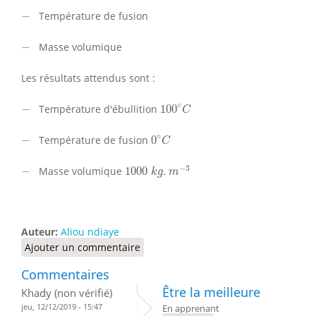
−
−
Température de fusion
−
−
Masse volumique
Les résultats attendus sont :
100
∘
C
−
∘
−
Température d'ébullition
100
C
0
∘
C
−
∘
−
Température de fusion
0
C
1000
k
g
.
m
−
3
−
−
3
−
Masse volumique
1000
.
k
g
m
Auteur:
Aliou ndiaye
Ajouter un commentaire
Commentaires
Être la meilleure
Khady (non vérifié)
jeu, 12/12/2019 - 15:47
En apprenant