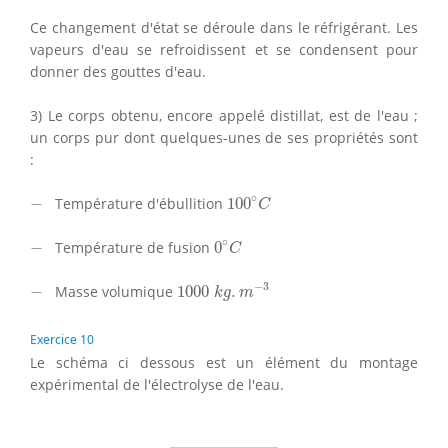
Ce changement d'état se déroule dans le réfrigérant. Les
vapeurs d'eau se refroidissent et se condensent pour
donner des gouttes d'eau.
3) Le corps obtenu, encore appelé distillat, est de l'eau ;
un corps pur dont quelques-unes de ses propriétés sont
:
100
∘
C
−
∘
−
Température d'ébullition
100
C
0
∘
C
−
∘
−
Température de fusion
0
C
1000
k
g
.
m
−
3
−
−
3
−
Masse volumique
1000
.
k
g
m
Exercice 10
Le schéma ci dessous est un élément du montage
expérimental de l'électrolyse de l'eau.