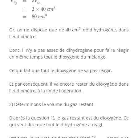
=
2
V
V
H
O
2
2
3
=
2
×
40
c
m
3
=
80
c
m
40
c
m
3
3
Or, on ne dispose que de
40
de dihydrogène, dans
c
m
l'eudiomètre.
Donc, il n'y a pas assez de dihydrogène pour faire réagir
en même temps tout le dioxygène du mélange.
Ce qui fait que tout le dioxygène ne va pas réagir.
Et par conséquent, il va encore rester du dioxygène dans
l'eudiomètre, à la fin de l'opération.
2) Déterminons le volume du gaz restant.
D'après la question 1), le gaz restant est du dioxygène. Ce
qui veut dire que tout le dihydrogène a réagi.
V
O
2
(
réagi
)