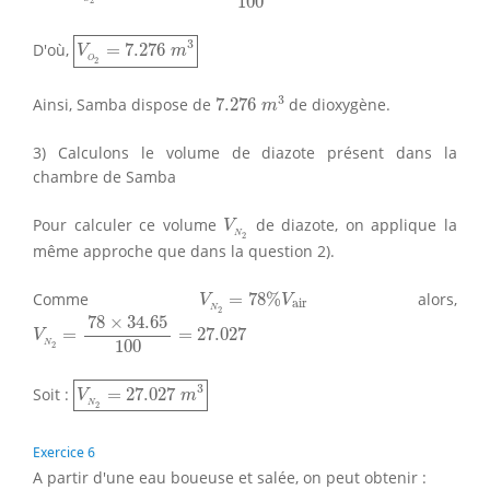
100
2
V
O
2
=
7.276
m
3
3
D'où,
=
7.276
V
m
O
2
7.276
m
3
3
Ainsi, Samba dispose de
7.276
de dioxygène.
m
3) Calculons le volume de diazote présent dans la
chambre de Samba
V
N
2
Pour calculer ce volume
de diazote, on applique la
V
N
2
même approche que dans la question 2).
V
N
2
=
78
%
V
air
Comme
=
78
%
alors,
V
V
air
V
N
2
=
78
×
34.65
100
=
27.027
N
2
78
×
34.65
=
=
27.027
V
100
N
2
V
N
2
=
27.027
m
3
3
Soit :
=
27.027
V
m
N
2
Exercice 6
A partir d'une eau boueuse et salée, on peut obtenir :