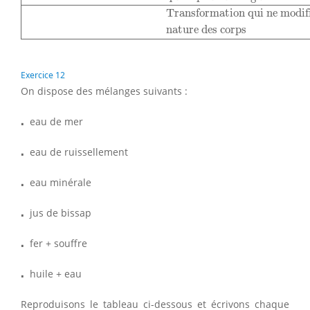
Transformation qui ne modifi
nature des corps
Exercice 12
On dispose des mélanges suivants :
⋅
⋅
eau de mer
⋅
⋅
eau de ruissellement
⋅
⋅
eau minérale
⋅
⋅
jus de bissap
⋅
⋅
fer + souffre
⋅
⋅
huile + eau
Reproduisons le tableau ci-dessous et écrivons chaque