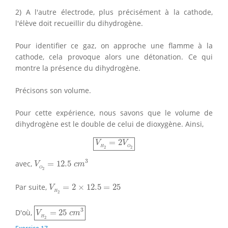
2) A l'autre électrode, plus précisément à la cathode,
l'élève doit recueillir du dihydrogène.
Pour identifier ce gaz, on approche une flamme à la
cathode, cela provoque alors une détonation. Ce qui
montre la présence du dihydrogène.
Précisons son volume.
Pour cette expérience, nous savons que le volume de
dihydrogène est le double de celui de dioxygène. Ainsi,
V
H
2
=
2
V
O
2
=
2
V
V
H
O
2
2
V
O
2
=
12.5
c
m
3
3
avec,
=
12.5
V
c
m
O
2
V
H
2
=
2
×
12.5
=
25
Par suite,
=
2
×
12.5
=
25
V
H
2
V
H
2
=
25
c
m
3
3
D'où,
=
25
V
c
m
H
2