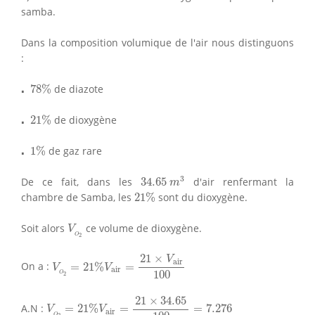
samba.
Dans la composition volumique de l'air nous distinguons
:
⋅
78
%
⋅
78
%
de diazote
⋅
21
%
⋅
21
%
de dioxygène
⋅
1
%
⋅
1
%
de gaz rare
34.65
m
3
3
De ce fait, dans les
34.65
d'air renfermant la
m
21
%
chambre de Samba, les
21
%
sont du dioxygène.
V
O
2
Soit alors
ce volume de dioxygène.
V
O
2
V
O
2
=
21
%
V
air
=
21
×
V
air
100
21
×
V
air
On a :
=
21
%
=
V
V
air
100
O
2
V
O
2
=
21
%
V
air
=
21
×
34.65
100
=
7.276
21
×
34.65
A.N :
=
21
%
=
=
7.276
V
V
air
O