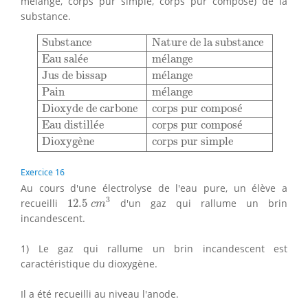
mélange, corps pur simple, corps pur composé) de la
substance.
Substance
Nature de la substance
Eau salée
mélang
Substance
Nature de la substance
Eau sal
é
e
m
é
lange
Jus de bissap
m
é
lange
Pain
m
é
lange
Dioxyde de carbone
corps pur compos
é
Eau distill
é
e
corps pur compos
é
Dioxyg
è
ne
corps pur simple
Exercice 16
Au cours d'une électrolyse de l'eau pure, un élève a
12.5
c
m
3
3
recueilli
12.5
d'un gaz qui rallume un brin
c
m
incandescent.
1) Le gaz qui rallume un brin incandescent est
caractéristique du dioxygène.
Il a été recueilli au niveau l'anode.