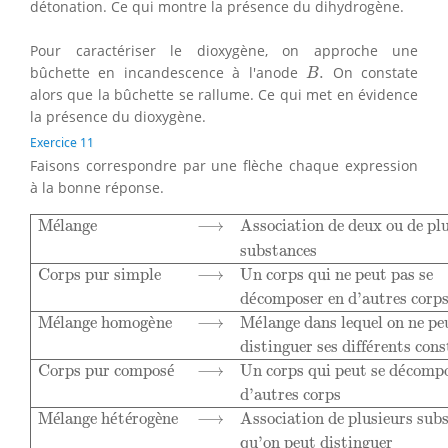
détonation. Ce qui montre la présence du dihydrogène.
Pour caractériser le dioxygène, on approche une
B
.
bûchette en incandescence à l'anode
.
On constate
B
alors que la bûchette se rallume. Ce qui met en évidence
la présence du dioxygène.
Exercice 11
Faisons correspondre par une flèche chaque expression
à la bonne réponse.
Mélange
⟶
Association de deux ou de plusieurs
subst
M
é
lange
⟶
Association de deux ou de pl
substances
Corps pur simple
⟶
Un corps qui ne peut pas se
d
é
composer en d'autres corp
M
é
lange homog
è
ne
⟶
M
é
lange dans lequel on ne pe
distinguer ses diff
é
rents cons
Corps pur compos
é
⟶
Un corps qui peut se d
é
compo
d'autres corps
M
é
lange h
é
t
é
rog
è
ne
⟶
Association de plusieurs sub
qu'on peut distinguer