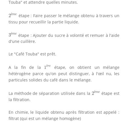
Touba" et attendre quelles minutes.
2
è
m
e
è
m
e
2
étape : Faire passer le mélange obtenu à travers un
tissu pour recueillir la partie liquide.
3
è
m
e
è
m
e
3
étape : Ajouter du sucre à volonté et remuer à l'aide
d'une cuillère.
Le "Café Touba" est prêt.
1
è
r
e
è
r
e
A la fin de la
1
étape, on obtient un mélange
hétérogène parce qu'on peut distinguer, à l'œil nu, les
particules solides du café dans le mélange.
2
è
m
e
è
m
e
La méthode de séparation utilisée dans la
2
étape est
la filtration.
En chimie, le liquide obtenu après filtration est appelé :
filtrat (qui est un mélange homogène)