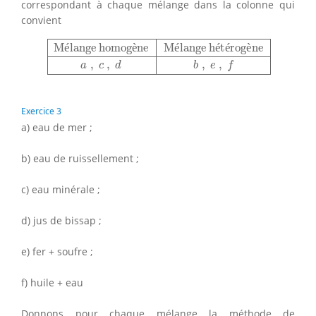
correspondant à chaque mélange dans la colonne qui
convient
Mélange homogène
Mélange hétérogène
a
,
c
,
d
b
,
M
é
lange homog
è
ne
M
é
lange h
é
t
é
rog
è
ne
,
,
,
,
a
c
d
b
e
f
Exercice 3
a) eau de mer ;
b) eau de ruissellement ;
c) eau minérale ;
d) jus de bissap ;
e) fer + soufre ;
f) huile + eau
Donnons pour chaque mélange la méthode de