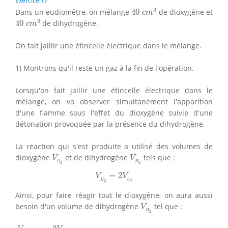
Exercice 17
40
c
m
3
3
Dans un eudiomètre, on mélange
40
de dioxygène et
c
m
40
c
m
3
3
40
de dihydrogène.
c
m
On fait jaillir une étincelle électrique dans le mélange.
1) Montrons qu'il reste un gaz à la fin de l'opération.
Lorsqu'on fait jaillir une étincelle électrique dans le
mélange, on va observer simultanément l'apparition
d'une flamme sous l'effet du dioxygène suivie d'une
détonation provoquée par la présence du dihydrogène.
La réaction qui s'est produite a utilisé des volumes de
V
O
2
V
H
2
dioxygène
et de dihydrogène
tels que :
V
V
H
O
2
2
V
H
2
=
2
V
O
2
=
2
V
V
H
O
2
2
Ainsi, pour faire réagir tout le dioxygène, on aura aussi
V
H
2
besoin d'un volume de dihydrogène
tel que :
V
H
2
V
H
2
=
2
V
O
2
=
2
×
40
c
m
3
=
80
c
m
3