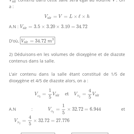
.
V
V
air
a :
V
air
=
V
=
L
×
ℓ
×
h
=
=
×
ℓ
×
V
V
L
h
air
V
air
=
3.5
×
3.20
×
3.10
=
34.72
A.N :
=
3.5
×
3.20
×
3.10
=
34.72
V
air
V
air
=
34.72
m
3
3
D'où,
=
34.72
V
m
air
2) Déduisons-en les volumes de dioxygène et de diazote
contenus dans la salle.
L'air contenu dans la salle étant constitué de 1/5 de
dioxygène et 4/5 de diazote alors, on a :
V
O
2
=
1
5
V
air
et
V
N
2
=
4
5
V
air
1
4
=
et
=
V
V
V
V
air
air
5
5
N
O
2
2
V
O
2
=
1
5
×
32.72
=
6.944
1
A.N :
=
×
32.72
=
6.944
et
V
5
O
2
V
N
2
=
4
5
×
32.72
=
27.776
4
=
×
32.72
=
27.776
V
5
N
2
V
O
2
=
6.944
m
3
V
N
2
=
27.776
m
3