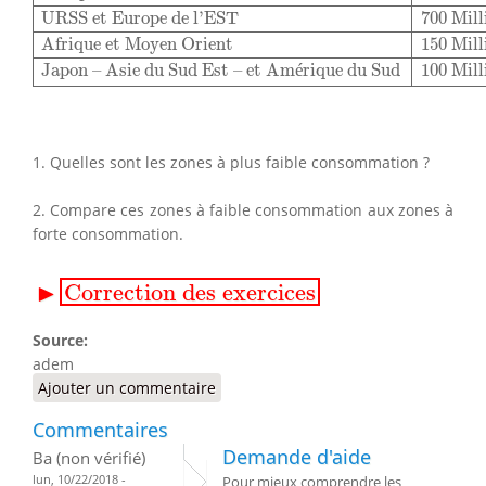
URSS et Europe de l’EST
700 Mill
Afrique et Moyen Orient
150 Mill
Japon – Asie du Sud Est – et Am
é
rique du Sud
100 Mill
1. Quelles sont les zones à plus faible consommation ?
2. Compare ces zones à faible consommation aux zones à
forte consommation.
▸
Correction des exercices
▶
Correction des exercices
Source:
adem
Ajouter un commentaire
Commentaires
Demande d'aide
Ba (non vérifié)
lun, 10/22/2018 -
Pour mieux comprendre les