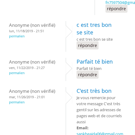
fn7597504@gma
répondre
c est tres bon
Anonyme (non vérifié)
lun, 11/18/2019 - 21:51
se site
permalien
c est tres bon se site
répondre
Parfait té bien
Anonyme (non vérifié)
ven, 11/22/2019 - 21:27
Parfait té bien
permalien
répondre
C'est très bon
Anonyme (non vérifié)
mar, 11/26/2019 - 21:01
Je vous remercie pour
permalien
votre message C'est très
gentil sur les adresses de
pages web et de courriels
aussi
Email:
sankheaida06@gmail.com