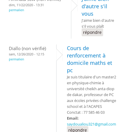
dim, 11/22/2020 - 13:31
d'autre s'il
permalien
vous
J'aime bien d'autre
s'il vous plaît
répondre
Cours de
Diallo (non vérifié)
sam, 12/26/2020 - 12:15
renforcement à
permalien
domicile maths et
pc
Je suis titulaire d'un master2
en physique-chimie à
université cheikh anta diop
de dakar, professeur de PC
aux écoles privées challenge
school et à l'ACAPES
Conctat : 77 585 46 03
Email:
saydoualiou321@gmail.com
répondre