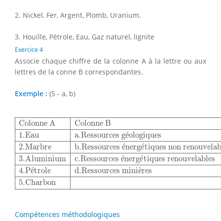
2. Nickel, Fer, Argent, Plomb, Uranium.
3. Houille, Pétrole, Eau, Gaz naturel, lignite
Exercice 4
Associe chaque chiffre de la colonne A à la lettre ou aux
lettres de la conne B correspondantes.
Exemple :
(5 - a, b)
Colonne A
Colonne B
1.Eau
a.Ressources géologiques
2
Colonne A
Colonne B
1.Eau
a.Ressources g
é
ologiques
2.Marbre
b.Ressources 
é
nerg
é
tiques non renouvelab
3.Aluminium
c.Ressources 
é
nerg
é
tiques renouvelables
4.P
é
trole
d.Ressources mini
è
res
5.Charbon
Compétences méthodologiques