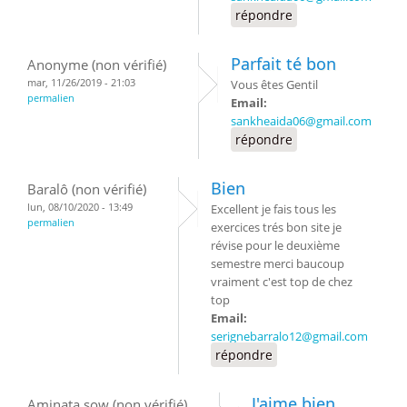
répondre
Parfait té bon
Anonyme (non vérifié)
mar, 11/26/2019 - 21:03
Vous êtes Gentil
permalien
Email:
sankheaida06@gmail.com
répondre
Bien
Baralô (non vérifié)
lun, 08/10/2020 - 13:49
Excellent je fais tous les
permalien
exercices trés bon site je
révise pour le deuxième
semestre merci baucoup
vraiment c'est top de chez
top
Email:
serignebarralo12@gmail.com
répondre
J'aime bien
Aminata sow (non vérifié)