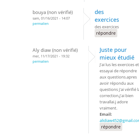
des
bouya (non vérifié)
sam, 01/16/2021 - 14:07
exercices
permalien
des exercices
répondre
Juste pour
Aly diaw (non vérifié)
mer, 11/17/2021 - 19:32
mieux étudié
permalien
J'ai lus les exercices et
essayai de répondre
aux questions.apres
avoir répondu aux
questions j'ai vérifié l
correction,j'ai bien
travallai.j adore
vraiment.
Email:
alidiaw452@gmail.c
répondre