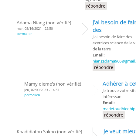
répondre
J'ai besoin de fai
Adama Niang (non vérifié)
mar, 03/16/2021 - 22:50
des
permalien
J'ai besoin de faire des
exercices science de la v
de la terre
Email:
niangadama966@gmail
répondre
Adhérer à cet
Mamy dieme's (non vérifié)
jeu, 02/09/2023 - 14:37
Je trouve votre site
permalien
intéressant
Email:
marietoudhiedhi
répondre
Je veut mieu
Khadidiatou Sakho (non vérifié)