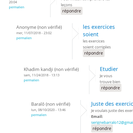
20:04
leçons
permalien
répondre
les exercices
Anonyme (non vérifié)
mer, 11/07/2018 - 23:02
soient
permalien
les exercices
soient corrigées
répondre
Etudier
Khadim kandji (non vérifié)
sam, 11/24/2018 - 13:13
Je vous
permalien
trouve bien
répondre
Juste des exerci
Baralô (non vérifié)
lun, 08/10/2020 - 13:46
Je voulais juste des exer
permalien
Email:
serignebarralo12@gmai
répondre