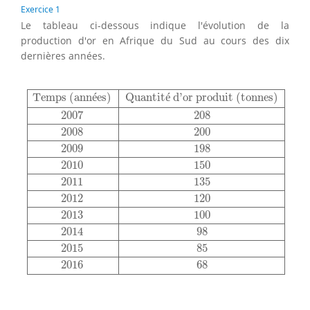
Exercice 1
Le tableau ci-dessous indique l'évolution de la
production d'or en Afrique du Sud au cours des dix
dernières années.
Temps (années)
Quantité d’or produit (tonnes)
2007
2
Temps (ann
é
es)
Quantit
é
 d’or produit (tonnes)
2007
208
2008
200
2009
198
2010
150
2011
135
2012
120
2013
100
2014
98
2015
85
2016
68