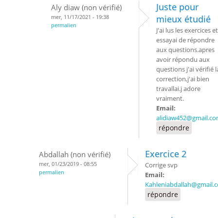
Juste pour
Aly diaw (non vérifié)
mer, 11/17/2021 - 19:38
mieux étudié
permalien
J'ai lus les exercices et
essayai de répondre
aux questions.apres
avoir répondu aux
questions j'ai vérifié l
correction,j'ai bien
travallai.j adore
vraiment.
Email:
alidiaw452@gmail.c
répondre
Exercice 2
Abdallah (non vérifié)
mer, 01/23/2019 - 08:55
Corrige svp
permalien
Email:
Kahleniabdallah@gmail.
répondre