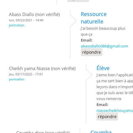
Ressource
Abass Diallo (non vérifié)
lun, 03/22/2021 - 14:40
naturelle
permalien
J'ai besoin beaucoup plus
que ça
Email:
abassdiallo086@gmail.com
répondre
Élève
Cheikh yama Niasse (non vérifié)
jeu, 03/17/2022 - 17:01
J'aime bien l'applica
permalien
ça me sert bien à ap
leçons dans n'import
que je suis avec le t
vous remercie
Email:
niassecheikhouyam
répondre
Coumba
Coumba diop (non vérifié)