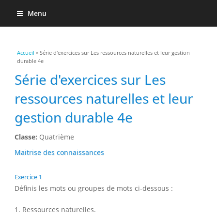
Menu
Vous êtes ici
Accueil
» Série d'exercices sur Les ressources naturelles et leur gestion
durable 4e
Série d'exercices sur Les
ressources naturelles et leur
gestion durable 4e
Classe:
Quatrième
Maitrise des connaissances
Exercice 1
Définis les mots ou groupes de mots ci-dessous :
1. Ressources naturelles.