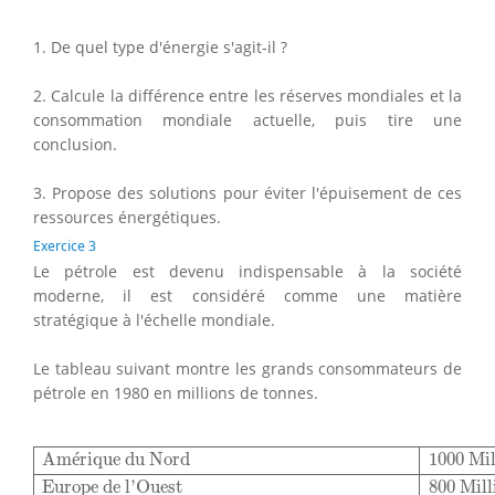
1. De quel type d'énergie s'agit-il ?
2. Calcule la différence entre les réserves mondiales et la
consommation mondiale actuelle, puis tire une
conclusion.
3. Propose des solutions pour éviter l'épuisement de ces
ressources énergétiques.
Exercice 3
Le pétrole est devenu indispensable à la société
moderne, il est considéré comme une matière
stratégique à l'échelle mondiale.
Le tableau suivant montre les grands consommateurs de
pétrole en 1980 en millions de tonnes.
Amérique du Nord
1000 Millions de Tonnes
Europe de 
Am
é
rique du Nord
1000 Mil
Europe de l’Ouest
800 Mill