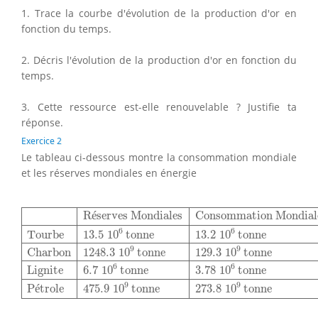
1. Trace la courbe d'évolution de la production d'or en
fonction du temps.
2. Décris l'évolution de la production d'or en fonction du
temps.
3. Cette ressource est-elle renouvelable ? Justifie ta
réponse.
Exercice 2
Le tableau ci-dessous montre la consommation mondiale
et les réserves mondiales en énergie
Réserves Mondiales
Consommation Mondiale
Tourbe
1
R
é
serves Mondiales
Consommation Mondial
6
6
Tourbe
13.5
10
 tonne
13.2
10
 tonne
9
9
Charbon
1248.3
10
 tonne
129.3
10
 tonne
6
6
Lignite
6.7
10
 tonne
3.78
10
 tonne
9
9
P
é
trole
475.9
10
 tonne
273.8
10
 tonne