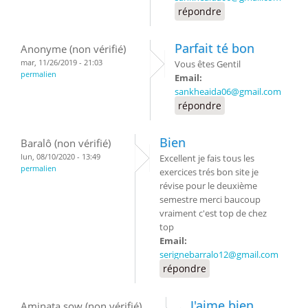
répondre
Parfait té bon
Anonyme (non vérifié)
mar, 11/26/2019 - 21:03
Vous êtes Gentil
permalien
Email:
sankheaida06@gmail.com
répondre
Bien
Baralô (non vérifié)
lun, 08/10/2020 - 13:49
Excellent je fais tous les
permalien
exercices trés bon site je
révise pour le deuxième
semestre merci baucoup
vraiment c'est top de chez
top
Email:
serignebarralo12@gmail.com
répondre
J'aime bien
Aminata sow (non vérifié)