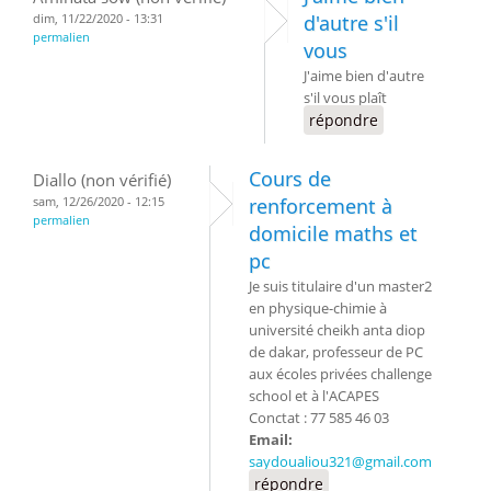
dim, 11/22/2020 - 13:31
d'autre s'il
permalien
vous
J'aime bien d'autre
s'il vous plaît
répondre
Cours de
Diallo (non vérifié)
sam, 12/26/2020 - 12:15
renforcement à
permalien
domicile maths et
pc
Je suis titulaire d'un master2
en physique-chimie à
université cheikh anta diop
de dakar, professeur de PC
aux écoles privées challenge
school et à l'ACAPES
Conctat : 77 585 46 03
Email:
saydoualiou321@gmail.com
répondre