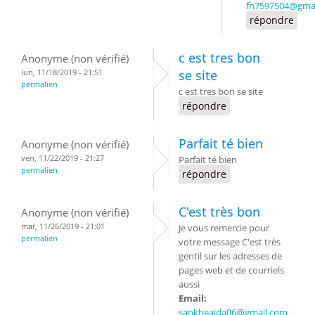
fn7597504@gma
répondre
c est tres bon
Anonyme (non vérifié)
lun, 11/18/2019 - 21:51
se site
permalien
c est tres bon se site
répondre
Parfait té bien
Anonyme (non vérifié)
ven, 11/22/2019 - 21:27
Parfait té bien
permalien
répondre
C'est très bon
Anonyme (non vérifié)
mar, 11/26/2019 - 21:01
Je vous remercie pour
permalien
votre message C'est très
gentil sur les adresses de
pages web et de courriels
aussi
Email:
sankheaida06@gmail.com