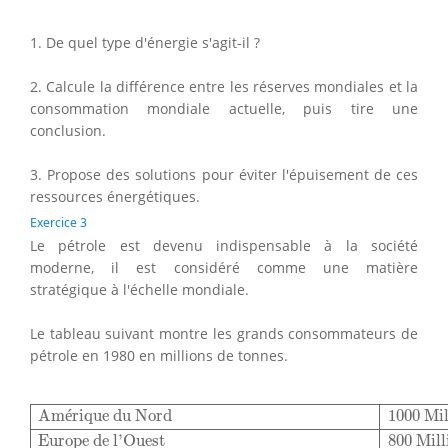
1. De quel type d'énergie s'agit-il ?
2. Calcule la différence entre les réserves mondiales et la
consommation mondiale actuelle, puis tire une
conclusion.
3. Propose des solutions pour éviter l'épuisement de ces
ressources énergétiques.
Exercice 3
Le pétrole est devenu indispensable à la société
moderne, il est considéré comme une matière
stratégique à l'échelle mondiale.
Le tableau suivant montre les grands consommateurs de
pétrole en 1980 en millions de tonnes.
Amérique du Nord
1000 Millions de Tonnes
Europe de 
Am
é
rique du Nord
1000 Mil
Europe de l’Ouest
800 Mill