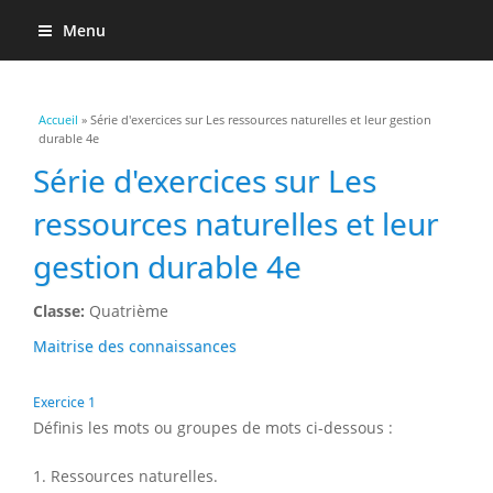
Menu
Vous êtes ici
Accueil
» Série d'exercices sur Les ressources naturelles et leur gestion
durable 4e
Série d'exercices sur Les
ressources naturelles et leur
gestion durable 4e
Classe:
Quatrième
Maitrise des connaissances
Exercice 1
Définis les mots ou groupes de mots ci-dessous :
1. Ressources naturelles.