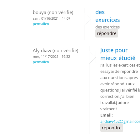
des
bouya (non vérifié)
sam, 01/16/2021 - 14:07
exercices
permalien
des exercices
répondre
Juste pour
Aly diaw (non vérifié)
mer, 11/17/2021 - 19:32
mieux étudié
permalien
J'ai lus les exercices et
essayai de répondre
aux questions.apres
avoir répondu aux
questions j'ai vérifié l
correction,j'ai bien
travallai.j adore
vraiment.
Email:
alidiaw452@gmail.c
répondre