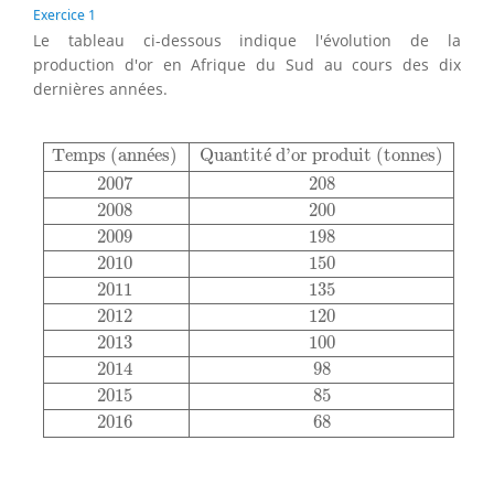
Exercice 1
Le tableau ci-dessous indique l'évolution de la
production d'or en Afrique du Sud au cours des dix
dernières années.
Temps (années)
Quantité d’or produit (tonnes)
2007
2
Temps (ann
é
es)
Quantit
é
 d’or produit (tonnes)
2007
208
2008
200
2009
198
2010
150
2011
135
2012
120
2013
100
2014
98
2015
85
2016
68