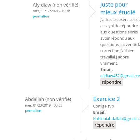
Juste pour
Aly diaw (non vérifié)
mer, 11/17/2021 - 19:38
mieux étudié
permalien
J'ai lus les exercices et
essayai de répondre
aux questions.apres
avoir répondu aux
questions j'ai vérifié l
correction,j'ai bien
travallai.j adore
vraiment.
Email:
alidiaw452@gmail.c
répondre
Exercice 2
Abdallah (non vérifié)
mer, 01/23/2019 - 08:55
Corrige svp
permalien
Email:
Kahleniabdallah@gmail.
répondre