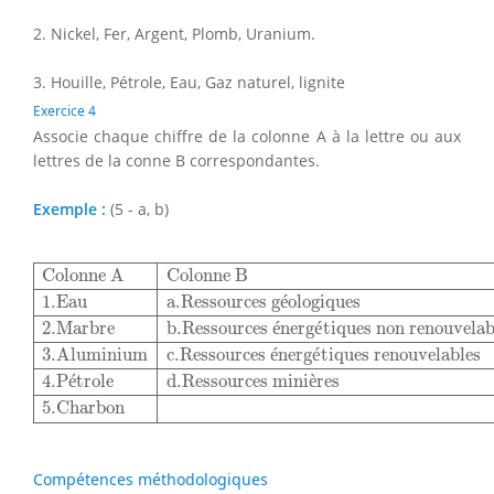
2. Nickel, Fer, Argent, Plomb, Uranium.
3. Houille, Pétrole, Eau, Gaz naturel, lignite
Exercice 4
Associe chaque chiffre de la colonne A à la lettre ou aux
lettres de la conne B correspondantes.
Exemple :
(5 - a, b)
Colonne A
Colonne B
1.Eau
a.Ressources géologiques
2
Colonne A
Colonne B
1.Eau
a.Ressources g
é
ologiques
2.Marbre
b.Ressources 
é
nerg
é
tiques non renouvelab
3.Aluminium
c.Ressources 
é
nerg
é
tiques renouvelables
4.P
é
trole
d.Ressources mini
è
res
5.Charbon
Compétences méthodologiques