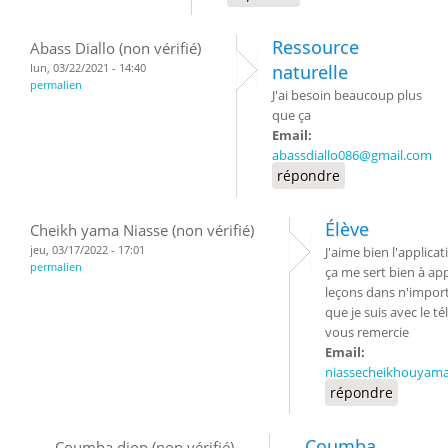
Ressource
Abass Diallo (non vérifié)
lun, 03/22/2021 - 14:40
naturelle
permalien
J'ai besoin beaucoup plus
que ça
Email:
abassdiallo086@gmail.com
répondre
Élève
Cheikh yama Niasse (non vérifié)
jeu, 03/17/2022 - 17:01
J'aime bien l'applica
permalien
ça me sert bien à ap
leçons dans n'import
que je suis avec le t
vous remercie
Email:
niassecheikhouyam
répondre
Coumba
Coumba diop (non vérifié)