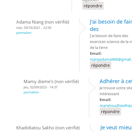
répondre
J'ai besoin de fai
Adama Niang (non vérifié)
mar, 03/16/2021 - 22:50
des
permalien
J'ai besoin de faire des
exercices science de la v
de la terre
Email:
niangadama966@gmail
répondre
Adhérer à cet
Mamy dieme's (non vérifié)
jeu, 02/09/2023 - 14:37
Je trouve votre site
permalien
intéressant
Email:
marietoudhiedhi
répondre
Je veut mieu
Khadidiatou Sakho (non vérifié)