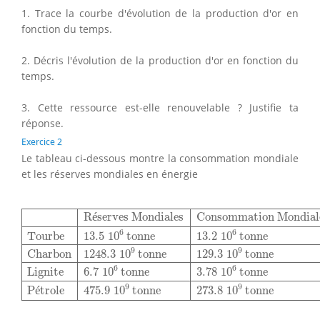
1. Trace la courbe d'évolution de la production d'or en
fonction du temps.
2. Décris l'évolution de la production d'or en fonction du
temps.
3. Cette ressource est-elle renouvelable ? Justifie ta
réponse.
Exercice 2
Le tableau ci-dessous montre la consommation mondiale
et les réserves mondiales en énergie
Réserves Mondiales
Consommation Mondiale
Tourbe
1
R
é
serves Mondiales
Consommation Mondial
6
6
Tourbe
13.5
10
 tonne
13.2
10
 tonne
9
9
Charbon
1248.3
10
 tonne
129.3
10
 tonne
6
6
Lignite
6.7
10
 tonne
3.78
10
 tonne
9
9
P
é
trole
475.9
10
 tonne
273.8
10
 tonne