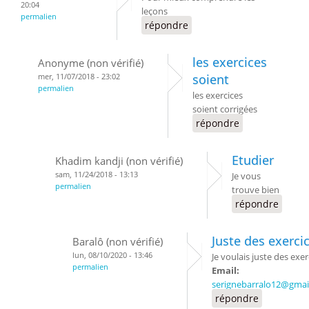
20:04
leçons
permalien
répondre
les exercices
Anonyme (non vérifié)
mer, 11/07/2018 - 23:02
soient
permalien
les exercices
soient corrigées
répondre
Etudier
Khadim kandji (non vérifié)
sam, 11/24/2018 - 13:13
Je vous
permalien
trouve bien
répondre
Juste des exerci
Baralô (non vérifié)
lun, 08/10/2020 - 13:46
Je voulais juste des exer
permalien
Email:
serignebarralo12@gmai
répondre