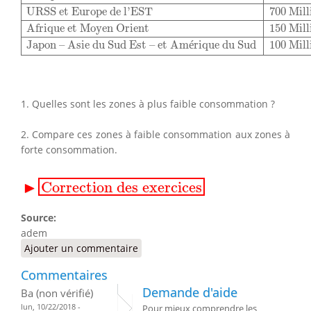
URSS et Europe de l’EST
700 Mill
Afrique et Moyen Orient
150 Mill
Japon – Asie du Sud Est – et Am
é
rique du Sud
100 Mill
1. Quelles sont les zones à plus faible consommation ?
2. Compare ces zones à faible consommation aux zones à
forte consommation.
▸
Correction des exercices
▶
Correction des exercices
Source:
adem
Ajouter un commentaire
Commentaires
Demande d'aide
Ba (non vérifié)
lun, 10/22/2018 -
Pour mieux comprendre les