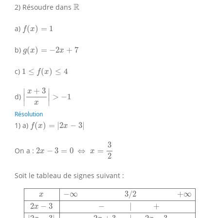
R
R
2) Résoudre dans
f
(
x
)
=
1
a)
(
)
=
1
f
x
g
(
x
)
=
−
2
x
+
7
b)
(
)
=
−
2
+
7
g
x
x
1
≤
f
(
x
)
≤
4
c)
1
≤
(
)
≤
4
f
x
|
x
+
3
x
|
>
−
1
+
3
∣
∣
x
∣
∣
d)
>
−
1
∣
∣
x
Résolution
f
(
x
)
=
|
2
x
−
3
|
1) a)
(
)
=
|
2
−
3
|
f
x
x
2
x
−
3
=
0
⇔
x
=
3
2
3
On a :
2
−
3
=
0
⇔
=
x
x
2
Soit le tableau de signes suivant :
x
−
∞
3
/
2
+
∞
2
x
−
3
−
|
+
|
2
x
−
3
|
−
2
x
+
3
|
2
x
−
3
−
∞
3
/
2
+
∞
x
2
−
3
−
|
+
x