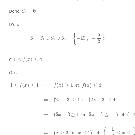
S
3
=
∅
Donc,
=
∅
S
3
D'où,
S
=
S
1
∪
S
2
∪
S
3
=
{
−
10
,
−
5
2
}
5
{
}
=
∪
∪
=
−
10
,
−
S
S
S
S
1
2
3
2
1
≤
f
(
x
)
≤
4
c)
1
≤
(
)
≤
4
f
x
On a :
1
≤
f
(
x
)
≤
4
⇔
f
(
x
)
≥
1
et
f
(
x
)
≤
4
⇔
|
2
x
−
3
|
≥
1
et
|
2
x
−
3
|
≤
4
1
≤
(
)
≤
4
⇔
(
)
≥
1
 et 
(
)
≤
4
f
x
f
x
f
x
⇔
|
2
−
3
|
≥
1
 et 
|
2
−
3
|
≤
4
x
x
⇔
(
2
−
3
≥
1
 ou 
2
−
3
≤
−
1
)
 et 
(
−
x
x
1
(
⇔
(
≥
2
 ou 
≤
1
)
 et 
−
≤
≤
x
x
x