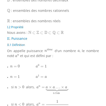
D
: ensembles des nombres décimaux
Q
Q
: ensembles des nombres rationnels
R
R
: ensembles des nombres réels
I.2 Propriété
N
⊂
Z
⊂
D
⊂
Q
⊂
R
N
Z
D
Q
R
Nous avons :
⊂
⊂
⊂
⊂
II. Puissance
II.1 Définition
n
i
è
m
e
a
è
i
m
e
On appelle puissance
d'un nombre
, le nombre
n
a
a
n
n
noté
et qui est défini par :
a
⋅
n
=
0
a
0
=
1
0
⋅
=
0
=
1
n
a
⋅
n
=
1
a
1
=
a
1
⋅
=
1
=
n
a
a
a
n
=
a
×
a
…
×
a
⏟
n
f
o
i
s
n
>
0





⋅
⋅
n
si
>
0
alors,
=
×
…
×
n
a
a
a
a
f
o
i
s
n
a
n
=
1
a
×
a
…
×
a
⏟
n
f
o
i
s
1
n
<
0
⋅
⋅
n
si
<
0
alors,
=
n
a