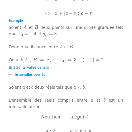
⇔
∈
[
−
;
+
]
x
a
r
a
r
Exemple
A
B
Soient
et
deux points sur une droite graduée tels
A
B
x
A
=
−
4
y
B
=
3.
que
=
−
4
et
=
3.
x
y
B
A
A
B
.
Donner la distance entre
et
.
A
B
d
(
A
,
B
)
=
|
x
B
−
x
A
|
=
|
3
−
(
−
4
)
|
=
7
On a
(
,
)
=
|
−
|
=
|
3
−
(
−
4
)
|
=
7
d
A
B
x
x
B
A
R
R
III.3.3 Intervalles dans
−
−
Intervalles bornés
b
a
<
b
.
a
Soient
et
deux réels tels que
<
.
a
b
a
b
b
a
L'ensemble des réels compris entre
et
est un
a
b
intervalle borné.
Notation
Inégalité
[
a
;
b
]
a
≤
x
≤
b
]
a
;
b
[
a
<
x
<
b
Notation
In
é
galit
é
[
;
]
≤
≤
a
b
a
x
b