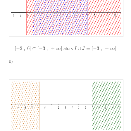
[
−
2
;
6
]
⊂
[
−
3
;
+
∞
[
I
∪
J
=
[
−
3
;
+
∞
[
[
−
2
;
6
]
⊂
[
−
3
;
+
∞
[
alors
∪
=
[
−
3
;
+
∞
[
I
J
b)