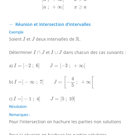
[
;
+
∞
[
≥
a
x
a
−
−
Réunion et Intersection d'intervalles
Exemple
I
J
R
.
R
Soient
et
deux intervalles de
.
I
J
I
∩
J
I
∪
J
Déterminer
∩
et
∪
dans chacun des cas suivants :
I
J
I
J
I
=
[
−
2
;
6
]
J
=
[
−
3
;
+
∞
[
a)
=
[
−
2
;
6
]
=
[
−
3
;
+
∞
[
I
J
I
=
]
−
∞
;
7
]
J
=
[
−
4
5
;
+
∞
[
4
[
[
b)
=
]
−
∞
;
7
]
=
−
;
+
∞
I
J
5
I
=
]
−
1
;
4
]
J
=
[
5
;
10
]
c)
=
]
−
1
;
4
]
=
[
5
;
10
]
I
J
Résolution
Remarques :
Pour l'intersection on hachure les parties non solutions
Pour la réunion on hachure les parties solutions