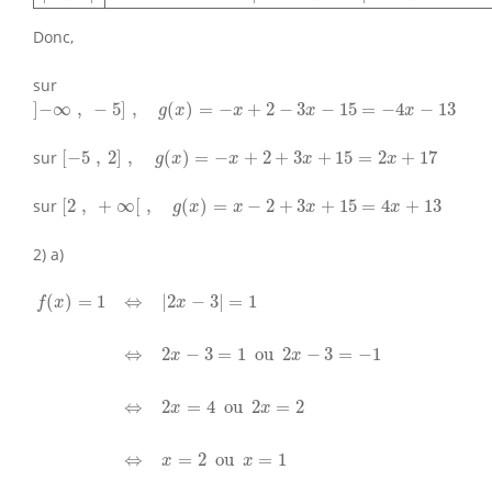
Donc,
sur
]
−
∞
,
−
5
]
,
g
(
x
)
=
−
x
+
2
−
3
x
−
15
=
−
4
x
−
13
]
−
∞
,
−
5
]
,
(
)
=
−
+
2
−
3
−
15
=
−
4
−
13
g
x
x
x
x
[
−
5
,
2
]
,
g
(
x
)
=
−
x
+
2
+
3
x
+
15
=
2
x
+
17
sur
[
−
5
,
2
]
,
(
)
=
−
+
2
+
3
+
15
=
2
+
17
g
x
x
x
x
[
2
,
+
∞
[
,
g
(
x
)
=
x
−
2
+
3
x
+
15
=
4
x
+
13
sur
[
2
,
+
∞
[
,
(
)
=
−
2
+
3
+
15
=
4
+
13
g
x
x
x
x
2) a)
f
(
x
)
=
1
⇔
|
2
x
−
3
|
=
1
⇔
2
x
−
3
=
1
ou
2
x
−
3
=
−
1
⇔
2
x
=
4
ou
(
)
=
1
⇔
|
2
−
3
|
=
1
f
x
x
⇔
2
−
3
=
1
 ou 
2
−
3
=
−
1
x
x
⇔
2
=
4
 ou 
2
=
2
x
x
⇔
=
2
 ou 
=
1
x
x