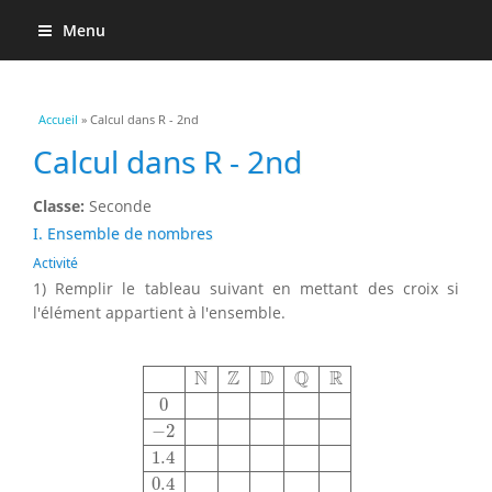
Menu
Vous êtes ici
Accueil
» Calcul dans R - 2nd
Calcul dans R - 2nd
Classe:
Seconde
I. Ensemble de nombres
Activité
1) Remplir le tableau suivant en mettant des croix si
l'élément appartient à l'ensemble.
N
Z
D
Q
R
0
−
2
1.4
0.4
π
1
3
3
5
3
N
Z
D
Q
R
0
−
2
1.4
0.4