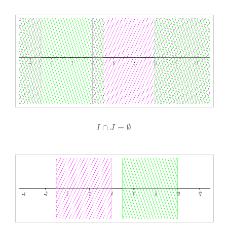
I
∩
J
=
∅
∩
=
∅
I
J