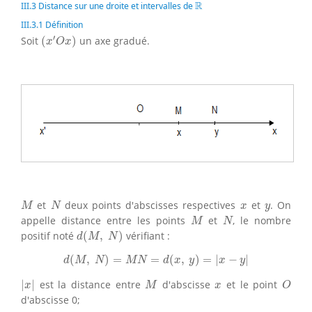
R
R
III.3 Distance sur une droite et intervalles de
III.3.1 Définition
(
x
′
O
x
)
′
Soit
(
)
un axe gradué.
x
O
x
M
N
x
y
et
deux points d'abscisses respectives
et
. On
M
N
x
y
M
N
appelle distance entre les points
et
, le nombre
M
N
d
(
M
,
N
)
positif noté
(
,
)
vérifiant :
d
M
N
d
(
M
,
N
)
=
M
N
=
d
(
x
,
y
)
=
|
x
−
y
|
(
,
)
=
=
(
,
)
=
|
−
|
d
M
N
M
N
d
x
y
x
y
|
x
|
M
O
x
|
|
est la distance entre
d'abscisse
et le point
x
M
x
O
d'abscisse 0;