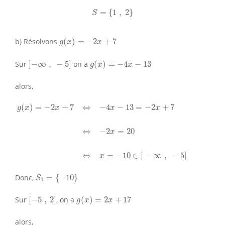
S
=
{
1
,
2
}
=
{
1
,
2
}
S
g
(
x
)
=
−
2
x
+
7
b) Résolvons
(
)
=
−
2
+
7
g
x
x
]
−
∞
,
−
5
]
g
(
x
)
=
−
4
x
−
13
Sur
]
−
∞
,
−
5
]
on a
(
)
=
−
4
−
13
g
x
x
alors,
g
(
x
)
=
−
2
x
+
7
⇔
−
4
x
−
13
=
−
2
x
+
7
⇔
−
2
x
=
20
⇔
x
=
−
10
∈
]
−
∞
,
(
)
=
−
2
+
7
⇔
−
4
−
13
=
−
2
+
7
g
x
x
x
x
⇔
−
2
=
20
x
⇔
=
−
10
∈
]
−
∞
,
−
5
]
x
S
1
=
{
−
10
}
Donc,
=
{
−
10
}
S
1
[
−
5
,
2
]
g
(
x
)
=
2
x
+
17
Sur
[
−
5
,
2
]
, on a
(
)
=
2
+
17
g
x
x
alors,