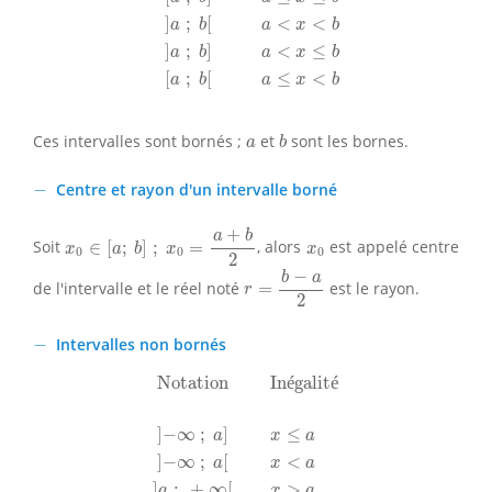
]
;
[
<
<
a
b
a
x
b
]
;
]
<
≤
a
b
a
x
b
[
;
[
≤
<
a
b
a
x
b
b
a
Ces intervalles sont bornés ;
et
sont les bornes.
a
b
−
−
Centre et rayon d'un intervalle borné
x
0
∈
[
a
;
b
]
;
x
0
=
a
+
b
2
+
a
b
x
0
Soit
∈
[
;
]
;
=
, alors
est appelé centre
x
a
b
x
x
0
0
0
2
r
=
b
−
a
2
−
b
a
de l'intervalle et le réel noté
=
est le rayon.
r
2
−
−
Intervalles non bornés
Notation
Inégalité
]
−
∞
;
a
]
x
≤
a
]
−
∞
;
a
[
x
<
a
]
a
Notation
In
é
galit
é
]
−
∞
;
]
≤
a
x
a
]
−
∞
;
[
<
a
x
a
]
;
+
∞
[
>
a
x
a