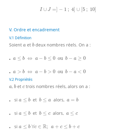
I
∪
J
=
]
−
1
;
4
]
∪
[
5
;
10
]
∪
=
]
−
1
;
4
]
∪
[
5
;
10
]
I
J
V. Ordre et encadrement
V.1 Définition
b
a
Soient
et
deux nombres réels. On a :
a
b
⋅
a
≤
b
⇔
a
−
b
≤
0
ou
b
−
a
≥
0
⋅
≤
⇔
−
≤
0
 ou 
−
≥
0
a
b
a
b
b
a
⋅
a
>
b
⇔
a
−
b
>
0
ou
b
−
a
<
0
⋅
>
⇔
−
>
0
 ou 
−
<
0
a
b
a
b
b
a
V.2 Propriétés
b
a
c
,
et
trois nombres réels, alors on a :
a
b
c
a
≤
b
b
≤
a
a
=
b
⋅
⋅
si
≤
et
≤
alors,
=
a
b
b
a
a
b
a
≤
b
b
≤
c
a
≤
c
⋅
⋅
si
≤
et
≤
alors,
≤
a
b
b
c
a
c
a
≤
b
∀
c
∈
R
;
a
+
c
≤
b
+
c
⋅
⋅
R
si
≤
∀
∈
;
+
≤
+
a
b
c
a
c
b
c