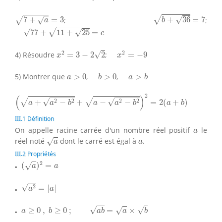
b
+
36
=
7
7
+
a
=
3
√
√
7
+
=
3
;
+
36
=
7
;
√
√
a
b
77
+
11
+
25
=
c
√
√
√
77
+
11
+
25
=
c
x
2
=
3
−
2
2
x
2
=
−
9
2
2
√
4) Résoudre
=
3
−
2
2
;
=
−
9
x
x
b
>
0
a
>
b
a
>
0
5) Montrer que
>
0
,
>
0
,
>
a
b
a
b
(
a
+
a
2
−
b
2
+
a
−
a
2
−
b
2
)
2
=
2
(
a
+
b
)
2
(
)
√
√
√
√
2
2
2
2
+
−
+
−
−
=
2
(
+
)
a
a
b
a
a
b
a
b
III.1 Définition
a
On appelle racine carrée d'un nombre réel positif
le
a
a
a
réel noté
dont le carré est égal à
.
√
a
a
III.2 Propriétés
⋅
(
a
)
2
=
a
2
⋅
(
)
=
√
a
a
⋅
a
2
=
|
a
|
⋅
√
2
=
|
|
a
a
⋅
a
≥
0
,
b
≥
0
;
a
b
=
a
×
b
⋅
√
√
≥
0
,
≥
0
;
=
×
√
a
b
a
b
a
b