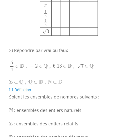
π
1
3
3
5
√
3
2) Répondre par vrai ou faux
5
4
∈
D
,
−
2
∈
Q
,
6.13
∈
D
,
7
∈
Q
5
D
Q
D
Q
√
∈
,
−
2
∈
,
6.13
∈
,
7
∈
4
Z
⊂
Q
,
Q
⊂
D
,
N
⊂
D
Z
Q
Q
D
N
D
⊂
,
⊂
,
⊂
I.1 Définition
Soient les ensembles de nombres suivants :
N
N
: ensembles des entiers naturels
Z
Z
: ensembles des entiers relatifs
D