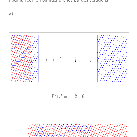
a)
I
∩
J
=
[
−
2
;
6
]
∩
=
[
−
2
;
6
]
I
J