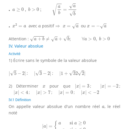
⋅
a
≥
0
,
b
>
0
;
a
b
=
a
b
√
a
√
a
⋅
≥
0
,
>
0
;
=
a
b
√
b
b
⋅
x
2
=
a
⇒
x
=
a
x
=
−
a
a
2
⋅
=
avec
positif
⇒
=
ou
=
−
√
√
x
a
a
x
a
x
a
a
+
b
≠
a
+
b
;
∀
a
>
0
,
b
>
0
√
√
Attention :
+
≠
+
;
∀
>
0
,
>
0
√
a
b
a
b
a
b
IV. Valeur absolue
Activité
1) Écrire sans le symbole de la valeur absolue
|
1
+
3
2
2
|
|
5
−
2
|
|
3
−
2
|
√
√
√
√
|
5
−
2
|
;
|
3
−
2
|
;
|
1
+
3
2
2
|
|
x
|
=
3
|
x
|
=
−
2
x
2) Déterminer
pour que
|
|
=
3
;
|
|
=
−
2
;
x
x
x
|
x
|
<
4
|
x
|
>
7
|
x
|
=
0
|
x
|
<
−
2
|
|
<
4
;
|
|
>
7
;
|
|
=
0
;
|
|
<
−
2
x
x
x
x
IV.1 Définition
a
On appelle valeur absolue d'un nombre réel
, le réel
a
noté
|
a
|
=
{
a
si
a
≥
0
−
a
si
a
≤
0
si 
≥
0
{
a
a
|
|
=
a