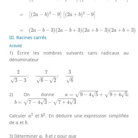
2
2
=
(
2
−
)
−
9
(
2
+
)
−
9
[
]
[
]
a
b
a
b
=
(
2
−
−
3
)
(
2
−
+
3
)
(
2
+
−
3
)
(
2
+
+
3
)
a
b
a
b
a
b
a
b
III. Racines carrés
Activité
1) Écrire les nombres suivants sans radicaux au
dénominateur
7
6
−
2
2
3
−
3
3
6
2
3
7
;
;
√
√
√
√
3
−
3
6
6
−
2
a
=
9
−
4
5
+
9
+
4
5
√
√
√
√
2) On donne
=
9
−
4
5
+
9
+
4
5
;
a
b
=
7
−
4
3
−
7
+
4
3
√
√
√
√
=
7
−
4
3
−
7
+
4
3
b
a
2
b
2
2
2
Calculer
et
. En déduire une expression simplifiée
a
b
b
a
de
et
.
a
b
b
a
c
3) Déterminer
,
et
pour que
a
b
c