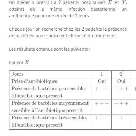
2
Un médecin prescrit à
2
patients hospitalisés
et
,
X
Y
atteints de la même infection bactérienne, un
7
antibiotique pour une durée de
7
jours.
2
Chaque jour on recherche chez les
2
patients la présence
de bactéries pour contrôler l'efficacité du traitement.
Les résultats obtenus sont les suivants :
X
Patient
X
Jours
1
2
3
4
5
6
7
Prise d'antibiotiques
Oui
Oui
Oui
Oui
Oui
O
Jours
1
2
Prise d'antibiotiques
Oui
Oui
Pr
é
sence de bact
é
ries peu sensibles
+
+
+
+
+
+
à
 l'antibiotique prescrit
Pr
é
sence de bact
é
ries moyennement
+
+
+
+
+
+
sensibles 
à
 l'antibiotique prescrit
Pr
é
sence de bact
é
ries tr
è
s sensibles
+
+
+
+
à
 l'antibiotique prescrit