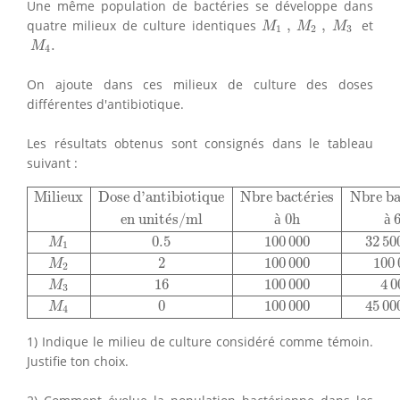
Une même population de bactéries se développe dans
M
1
,
M
2
,
M
3
quatre milieux de culture identiques
,
,
et
M
M
M
1
2
3
M
4
.
.
M
4
On ajoute dans ces milieux de culture des doses
différentes d'antibiotique.
Les résultats obtenus sont consignés dans le tableau
suivant :
Milieux
Dose d'antibiotique
Nbre bactéries
Nbre bactér
Milieux
Dose d'antibiotique
Nbre bact
é
ries
Nbre ba
en unit
é
s/ml
à
 0h
à
 
0.5
100
000
32
50
M
1
2
100
000
100
M
2
16
100
000
4
0
M
3
0
100
000
45
00
M
4
1) Indique le milieu de culture considéré comme témoin.
Justifie ton choix.