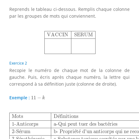
Reprends le tableau ci-dessous. Remplis chaque colonne
par les groupes de mots qui conviennent.
VACCIN
SERUM
VACCIN
SERUM
Exercice 2
Recopie le numéro de chaque mot de la colonne de
gauche. Puis, écris après chaque numéro, la lettre qui
correspond à sa définition juste (colonne de droite).
11
−
k
Exemple :
11
−
k
Mots
Définitions
1-Anticorps
a-Qui peut tuer des bactér
Mots
D
é
finitions
1-Anticorps
a-Qui peut tuer des bact
é
ries
2-S
é
rum
b- Propri
é
t
é
 d’un anticorps qui ne rec
é
é
é
é