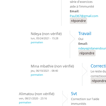
série d'exercices
aide à l'immunité
Email:
Paul367@gmail.com
répondre
Travail
Ndeya (non vérifié)
lun, 05/24/2021 - 15:28
Oui
permalien
Email:
ndeyegnilanendou
répondre
Correct
Mina mbathie (non vérifié)
jeu, 06/10/2021 - 08:40
Le reste d
permalien
correctioo
répondr
Svt
Alimatou (non vérifié)
ven, 08/21/2020 - 23:16
Correction sur l'aide
permalien
immunités