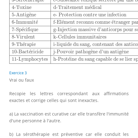
3-S
roth
rapie
c-Substance toxique secr
t
e par une b
4-Toxine
d-Traitement m
é
dical
5-Antig
è
ne
e- Protection contre une infection
6-Immunit
é
f-El
é
ment reconnu comme 
é
tranger pa
7-Sp
é
cifique
g-Injection massive d’anticorps pour s
8-Virulent
k-Cellules immunitaires
9-Th
é
rapie
i-liquide du sang, contenant des antic
10-Bact
é
ricide
j-Pouvoir pathog
è
ne d’un antig
è
ne
11-Lymphocytes
h-Prot
é
ine du sang capable de se lier s
Exercice 3
Vrai ou faux
Recopie les lettres correspondant aux affirmations
exactes et corrige celles qui sont inexactes.
a) La vaccination est curative car elle transfère l'immunité
d'une personne à l'autre.
b) La sérothérapie est préventive car elle conduit les