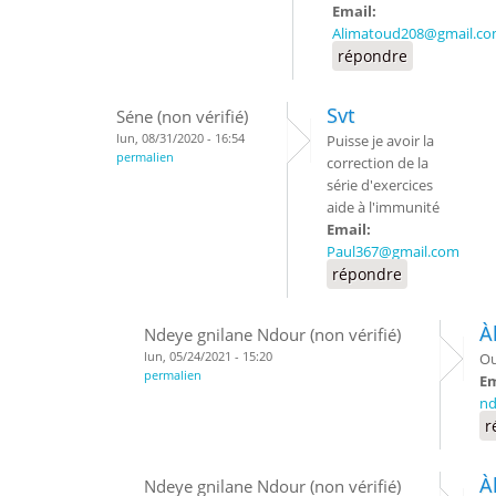
Email:
Alimatoud208@gmail.c
répondre
Svt
Séne (non vérifié)
lun, 08/31/2020 - 16:54
Puisse je avoir la
permalien
correction de la
série d'exercices
aide à l'immunité
Email:
Paul367@gmail.com
répondre
À
Ndeye gnilane Ndour (non vérifié)
lun, 05/24/2021 - 15:20
Ou
permalien
Em
nd
r
À
Ndeye gnilane Ndour (non vérifié)