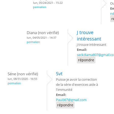
lun, 05/24/2021 - 15:22
Ou
permalien
Em
nd
r
J trouve
Diana (non vérifié)
lun, 04/05/2021 - 14:37
intéressant
permalien
J trouve intéressant
Email:
seckdiama807@gmail.c
répondre
Svt
Séne (non vérifié)
lun, 08/31/2020 - 16:55
Puisse je avoir la correction
permalien
de la série d'exercices aide à
l'immunité
Email:
Paul367@gmail.com
répondre