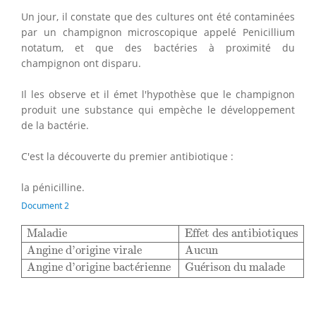
Un jour, il constate que des cultures ont été contaminées
par un champignon microscopique appelé Penicillium
notatum, et que des bactéries à proximité du
champignon ont disparu.
Il les observe et il émet l'hypothèse que le champignon
produit une substance qui empèche le développement
de la bactérie.
C'est la découverte du premier antibiotique :
la pénicilline.
Document 2
Maladie
Effet des antibiotiques
Angine d'origine virale
A
Maladie
Effet des antibiotiques
Angine d'origine virale
Aucun
Angine d'origine bact
é
rienne
Gu
é
rison du malade