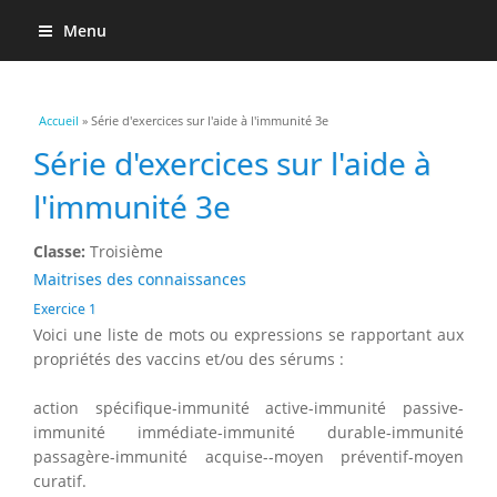
Menu
Vous êtes ici
Accueil
» Série d'exercices sur l'aide à l'immunité 3e
Série d'exercices sur l'aide à
l'immunité 3e
Classe:
Troisième
Maitrises des connaissances
Exercice 1
Voici une liste de mots ou expressions se rapportant aux
propriétés des vaccins et/ou des sérums :
action spécifique-immunité active-immunité passive-
immunité immédiate-immunité durable-immunité
passagère-immunité acquise--moyen préventif-moyen
curatif.