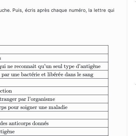
he. Puis, écris après chaque numéro, la lettre qui
 des bactéries
2-Sérum
b- Propriété d’un anticorps q
s
qui ne reconnait qu’un seul type d’antig
è
ne
 par une bact
é
rie et lib
é
r
é
e dans le sang
ection
tranger par l’organisme
rps pour soigner une maladie
 des anticorps donn
é
s
tig
è
ne