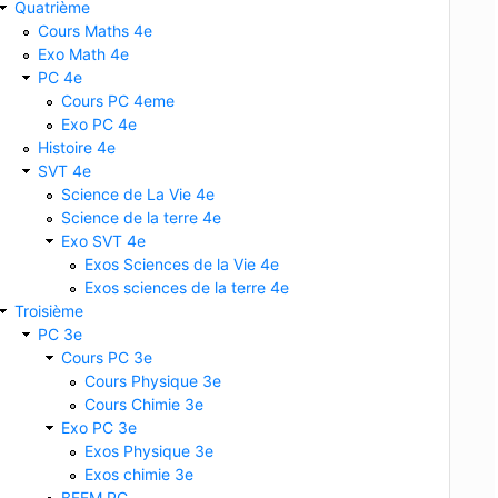
Quatrième
Cours Maths 4e
Exo Math 4e
PC 4e
Cours PC 4eme
Exo PC 4e
Histoire 4e
ui ne reconnait qu’un seul type d’antigène
3-Sérothé
SVT 4e
Science de La Vie 4e
Science de la terre 4e
Exo SVT 4e
Exos Sciences de la Vie 4e
Exos sciences de la terre 4e
Troisième
PC 3e
Cours PC 3e
Cours Physique 3e
Cours Chimie 3e
Exo PC 3e
Exos Physique 3e
Exos chimie 3e
BFEM PC