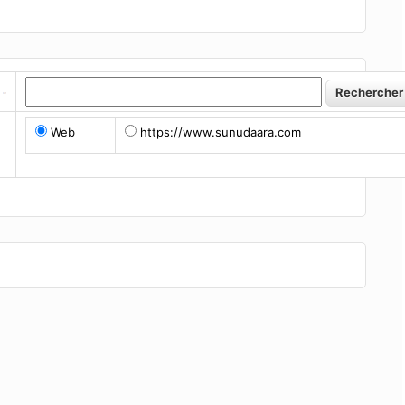
actérienne
Guérison du malade
Web
https://www.sunudaara.com