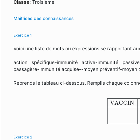
Formulaire de recherche
Classe:
Troisième
Maitrises des connaissances
Exercice 1
Voici une liste de mots ou expressions se rapportant au
action spécifique-immunité active-immunité passiv
passagère-immunité acquise--moyen préventif-moyen cu
Reprends le tableau ci-dessous. Remplis chaque colonne
VACCIN
VACCIN
Exercice 2