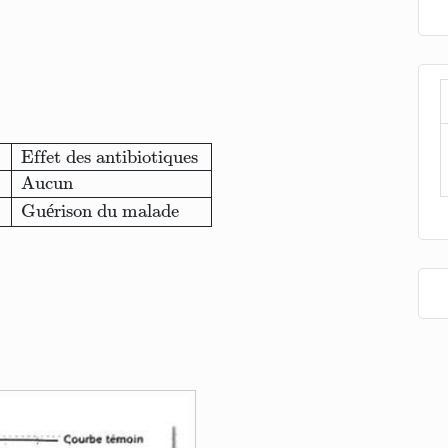
ques
Angine d'origine virale
Aucun
Angine d'origine b
Effet des antibiotiques
Aucun
Gu
é
rison du malade