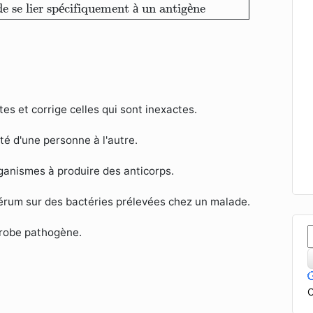
e se lier sp
é
cifiquement 
à
 un antig
è
ne
es et corrige celles qui sont inexactes.
ité d'une personne à l'autre.
rganismes à produire des anticorps.
sérum sur des bactéries prélevées chez un malade.
crobe pathogène.
C