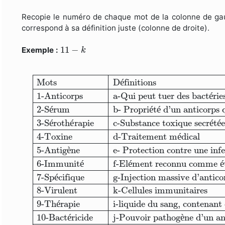
Recopie le numéro de chaque mot de la colonne de gauc
correspond à sa définition juste (colonne de droite).
11
−
k
11
−
Exemple :
k
Mots
Définitions
1-Anticorps
a-Qui peut tuer
Mots
D
é
finitions
1-Anticorps
a-Qui peut tuer des bact
é
rie
2-S
é
rum
b- Propri
é
t
é
 d’un anticorps 
3-S
é
roth
é
rapie
c-Substance toxique secr
é
t
é
e
4-Toxine
d-Traitement m
é
dical
5-Antig
è
ne
e- Protection contre une inf
6-Immunit
é
f-El
é
ment reconnu comme 
é
7-Sp
é
cifique
g-Injection massive d’antico
8-Virulent
k-Cellules immunitaires
9-Th
é
rapie
i-liquide du sang, contenant
10-Bact
é
ricide
j-Pouvoir pathog
è
ne d’un an