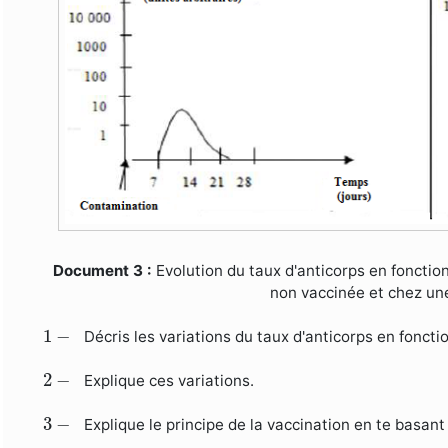
Document 3 :
Evolution du taux d'anticorps en foncti
non vaccinée et chez un
1
−
1
−
Décris les variations du taux d'anticorps en fonct
2
−
2
−
Explique ces variations.
3
−
3
−
Explique le principe de la vaccination en te basan