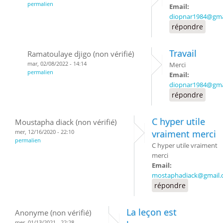
permalien
Email:
diopnar1984@gma
répondre
Travail
Ramatoulaye djigo (non vérifié)
mar, 02/08/2022 - 14:14
Merci
permalien
Email:
diopnar1984@gma
répondre
C hyper utile
Moustapha diack (non vérifié)
mer, 12/16/2020 - 22:10
vraiment merci
permalien
C hyper utile vraiment
merci
Email:
mostaphadiack@gmail
répondre
La leçon est
Anonyme (non vérifié)
mer, 01/13/2021 - 22:28