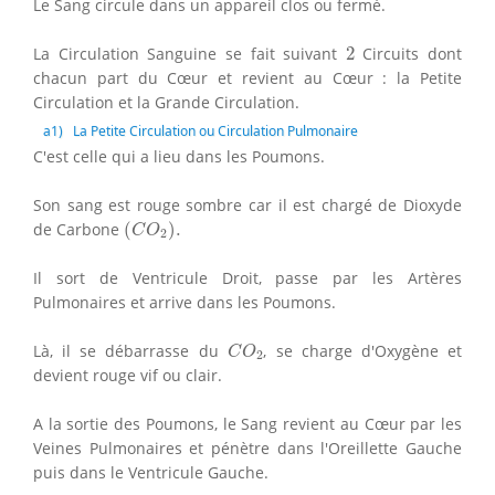
Le Sang circule dans un appareil clos ou fermé.
2
La Circulation Sanguine se fait suivant
2
Circuits dont
chacun part du Cœur et revient au Cœur : la Petite
Circulation et la Grande Circulation.
a
1
) La Petite Circulation ou Circulation Pulmonaire
C'est celle qui a lieu dans les Poumons.
Son sang est rouge sombre car il est chargé de Dioxyde
(
C
O
2
)
.
de Carbone
(
)
.
C
O
2
Il sort de Ventricule Droit, passe par les Artères
Pulmonaires et arrive dans les Poumons.
C
O
2
Là, il se débarrasse du
, se charge d'Oxygène et
C
O
2
devient rouge vif ou clair.
A la sortie des Poumons, le Sang revient au Cœur par les
Veines Pulmonaires et pénètre dans l'Oreillette Gauche
puis dans le Ventricule Gauche.