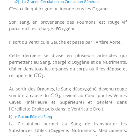
a
2
) La Grande Circulation ou Circulation Générale
C'est celle qui irrigue ou inonde tous les Organes.
Son sang, en provenance des Poumons, est rouge vif
parce qu'il est chargé d'Oxygène.
Il sort du Ventricule Gauche et passe par l'Artère Aorte.
Cette dernière se divise en plusieurs artérioles qui
permettent au Sang, chargé d'Oxygène et de Nutriments,
d'aller dans tous les organes du corps où il les dépose et
C
O
2
.
récupère le
.
C
O
2
Au sortir des Organes, le Sang désoxygéné, devenu rouge
C
O
2
sombre à cause du
, revient au Cœur par les Veines
C
O
2
Caves (Inférieure et Supérieure) et pénètre dans
l'Oreillette Droite puis dans le Ventricule Droit.
b) Le But ou Rôle du Sang
La Circulation permet au Sang de transporter les
Substances Utiles (Oxygène, Nutriments, Médicaments,