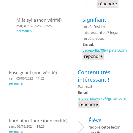
répondre
signifiant
Mifa sylla (non vérifié)
mar, 01/17/2023 - 23:25
mrc6 c'est tré
permalien
interessante c7 leçon
mrc6 a vous
Email:
yebesylla708@gmail.com
répondre
Contenu très
Enseignant (non vérifié)
ven, 05/06/2022 - 11:52
intéressant !
permalien
Par mail
Email:
moisendiaye75@gmail.com
répondre
Élève
Kardiatou Toure (non vérifié)
sam, 03/16/2024 - 14:23
J’adore cette leçon
permalien
Email: