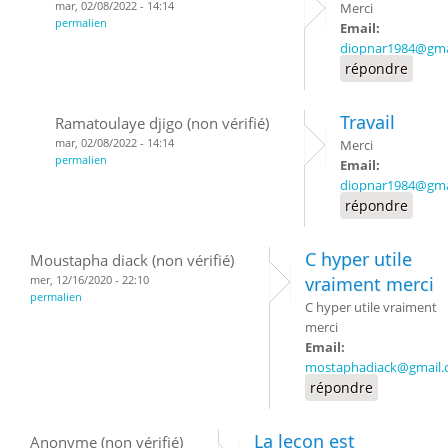
mar, 02/08/2022 - 14:14
Merci
permalien
Email:
diopnar1984@gma
répondre
Travail
Ramatoulaye djigo (non vérifié)
mar, 02/08/2022 - 14:14
Merci
permalien
Email:
diopnar1984@gma
répondre
C hyper utile
Moustapha diack (non vérifié)
mer, 12/16/2020 - 22:10
vraiment merci
permalien
C hyper utile vraiment
merci
Email:
mostaphadiack@gmail
répondre
La leçon est
Anonyme (non vérifié)