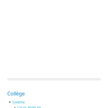
Collège
Sixième
Cours Math 6e