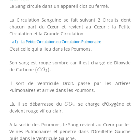
Le Sang circule dans un appareil clos ou fermé.
2
La Circulation Sanguine se fait suivant
2
Circuits dont
chacun part du Cœur et revient au Cœur : la Petite
Circulation et la Grande Circulation.
a
1
) La Petite Circulation ou Circulation Pulmonaire
C'est celle qui a lieu dans les Poumons.
Son sang est rouge sombre car il est chargé de Dioxyde
(
C
O
2
)
.
de Carbone
(
)
.
C
O
2
Il sort de Ventricule Droit, passe par les Artères
Pulmonaires et arrive dans les Poumons.
C
O
2
Là, il se débarrasse du
, se charge d'Oxygène et
C
O
2
devient rouge vif ou clair.
A la sortie des Poumons, le Sang revient au Cœur par les
Veines Pulmonaires et pénètre dans l'Oreillette Gauche
puis dans le Ventricule Gauche.