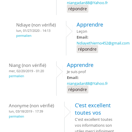
niangadan88@Yahoo.fr
répondre
Apprendre
Ndiaye (non vérifié)
lun, 01/27/2020 - 14:13
Leçon
permalien
Email:
Ndiayethierno452@gmail.com
répondre
Apprendre
Niang (non vérifié)
mer, 02/20/2019 - 01:20
Je suis prof
permalien
Email:
niangadan88@Yahoo.fr
répondre
C'est excellent
Anonyme (non vérifié)
lun, 03/18/2019 - 17:39
toutes vos
permalien
C'est excellent toutes
vos informations son
utiles merci infiniment