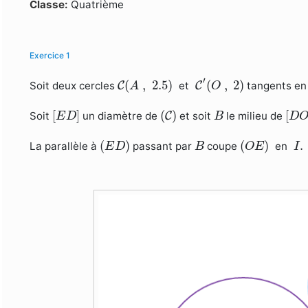
Formulaire de recherche
Classe:
Quatrième
Exercice 1
C
′
(
O
,
2
)
C
(
A
,
2.5
)
′
(
,
2.5
)
(
,
2
)
Soit deux cercles
C
et
C
tangents e
A
O
[
E
D
]
(
C
)
[
D
B
[
]
(
)
[
Soit
un diamètre de
C
et soit
le milieu de
E
D
B
D
(
E
D
)
(
O
E
)
B
I
.
(
)
(
)
.
La parallèle à
passant par
coupe
en
E
D
B
O
E
I