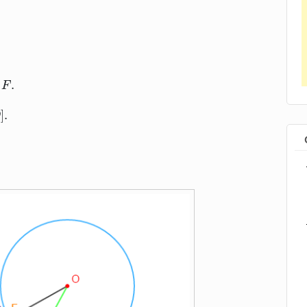
F
.
.
n
F
O
]
.
]
.
O