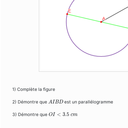
1) Complète la figure
A
I
B
D
2) Démontre que
est un parallélogramme
A
I
B
D
O
I
<
3.5
c
m
<
3.5
3) Démontre que
O
I
c
m