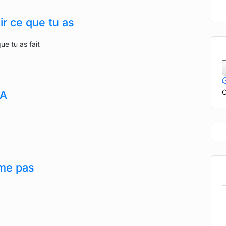
ir ce que tu as
ue tu as fait
C
RA
me pas