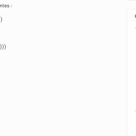
ntes :
)
x
)
)
)