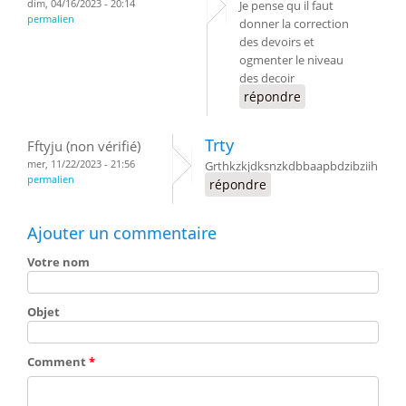
dim, 04/16/2023 - 20:14
Je pense qu il faut
permalien
donner la correction
des devoirs et
ogmenter le niveau
des decoir
répondre
Trty
Fftyju (non vérifié)
mer, 11/22/2023 - 21:56
Grthkzkjdksnzkdbbaapbdzibziih
permalien
répondre
Ajouter un commentaire
Votre nom
Objet
Comment
*