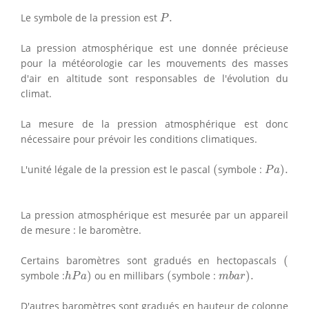
P
.
Le symbole de la pression est
.
P
La pression atmosphérique est une donnée précieuse
pour la météorologie car les mouvements des masses
d'air en altitude sont responsables de l'évolution du
climat.
La mesure de la pression atmosphérique est donc
nécessaire pour prévoir les conditions climatiques.
(
P
a
)
.
L'unité légale de la pression est le pascal
(
symbole :
)
.
P
a
La pression atmosphérique est mesurée par un appareil
de mesure : le baromètre.
(
Certains baromètres sont gradués en hectopascals
(
h
P
a
)
(
m
b
a
r
)
.
symbole :
)
ou en millibars
(
symbole :
)
.
h
P
a
m
b
a
r
D'autres baromètres sont gradués en hauteur de colonne