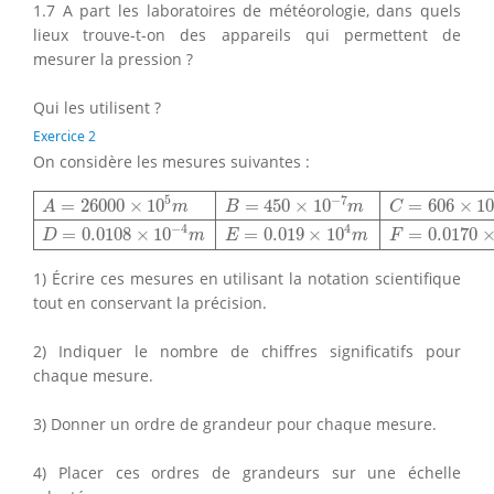
1.7 A part les laboratoires de météorologie, dans quels
lieux trouve-t-on des appareils qui permettent de
mesurer la pression ?
Qui les utilisent ?
Exercice 2
On considère les mesures suivantes :
A
=
26000
×
10
5
m
B
=
450
×
10
−
7
m
C
=
606
×
10
m
D
=
0.0108
5
−
7
=
26000
×
10
=
450
×
10
=
606
×
1
A
m
B
m
C
−
4
4
=
0.0108
×
10
=
0.019
×
10
=
0.0170
D
m
E
m
F
1) Écrire ces mesures en utilisant la notation scientifique
tout en conservant la précision.
2) Indiquer le nombre de chiffres significatifs pour
chaque mesure.
3) Donner un ordre de grandeur pour chaque mesure.
4) Placer ces ordres de grandeurs sur une échelle