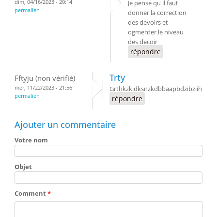
dim, 04/16/2023 - 20:14
Je pense qu il faut
permalien
donner la correction
des devoirs et
ogmenter le niveau
des decoir
répondre
Trty
Fftyju (non vérifié)
mer, 11/22/2023 - 21:56
Grthkzkjdksnzkdbbaapbdzibziih
permalien
répondre
Ajouter un commentaire
Votre nom
Objet
Comment
*