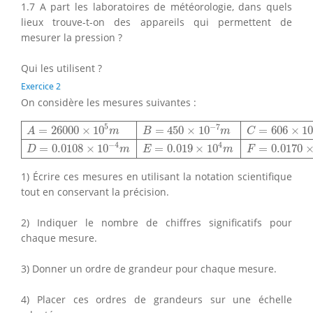
1.7 A part les laboratoires de météorologie, dans quels
lieux trouve-t-on des appareils qui permettent de
mesurer la pression ?
Qui les utilisent ?
Exercice 2
On considère les mesures suivantes :
A
=
26000
×
10
5
m
B
=
450
×
10
−
7
m
C
=
606
×
10
m
D
=
0.0108
5
−
7
=
26000
×
10
=
450
×
10
=
606
×
1
A
m
B
m
C
−
4
4
=
0.0108
×
10
=
0.019
×
10
=
0.0170
D
m
E
m
F
1) Écrire ces mesures en utilisant la notation scientifique
tout en conservant la précision.
2) Indiquer le nombre de chiffres significatifs pour
chaque mesure.
3) Donner un ordre de grandeur pour chaque mesure.
4) Placer ces ordres de grandeurs sur une échelle