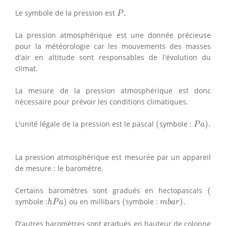
P
.
Le symbole de la pression est
.
P
La pression atmosphérique est une donnée précieuse
pour la météorologie car les mouvements des masses
d'air en altitude sont responsables de l'évolution du
climat.
La mesure de la pression atmosphérique est donc
nécessaire pour prévoir les conditions climatiques.
(
P
a
)
.
L'unité légale de la pression est le pascal
(
symbole :
)
.
P
a
La pression atmosphérique est mesurée par un appareil
de mesure : le baromètre.
(
Certains baromètres sont gradués en hectopascals
(
h
P
a
)
(
m
b
a
r
)
.
symbole :
)
ou en millibars
(
symbole :
)
.
h
P
a
m
b
a
r
D'autres baromètres sont gradués en hauteur de colonne