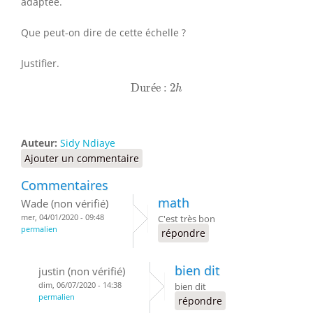
adaptée.
Que peut-on dire de cette échelle ?
Justifier.
Durée :
2
h
Dur
é
e : 
2
h
Auteur:
Sidy Ndiaye
Ajouter un commentaire
Commentaires
math
Wade (non vérifié)
mer, 04/01/2020 - 09:48
C'est très bon
permalien
répondre
bien dit
justin (non vérifié)
dim, 06/07/2020 - 14:38
bien dit
permalien
répondre