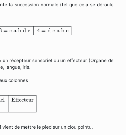
ente la succession normale (tel que cela se déroule
=
c-a-b-d-e
4
=
d-c-a-b-e
3
=
c-a-b-d-e
4
=
d-c-a-b-e
ne un récepteur sensoriel ou un effecteur (Organe de
e, langue, iris.
deux colonnes
riel
Effecteur
el
Effecteur
i vient de mettre le pied sur un clou pointu.