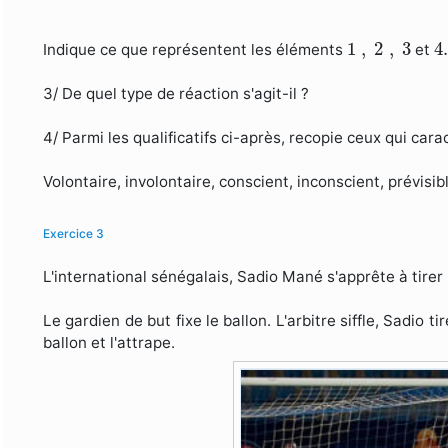
1
,
2
,
3
4
1
,
2
,
3
4.
Indique ce que représentent les éléments
et
3/ De quel type de réaction s'agit-il ?
4/ Parmi les qualificatifs ci-après, recopie ceux qui cara
Volontaire, involontaire, conscient, inconscient, prévisib
Exercice 3
L'international sénégalais, Sadio Mané s'apprête à tirer 
Le gardien de but fixe le ballon. L'arbitre siffle, Sadio ti
ballon et l'attrape.