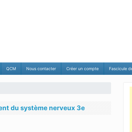
QCM
Nous contacter
Créer un compte
Fascicule d
ment du système nerveux 3e