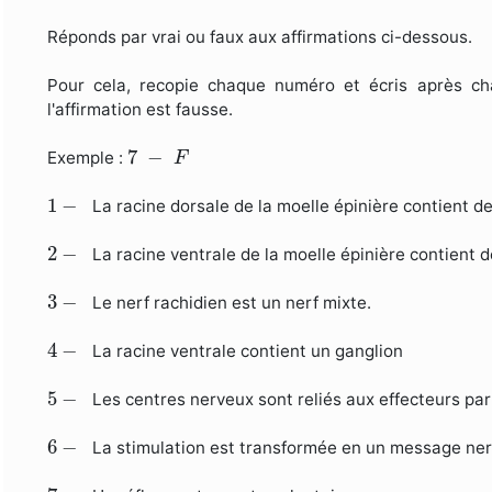
Réponds par vrai ou faux aux affirmations ci-dessous.
Pour cela, recopie chaque numéro et écris après 
l'affirmation est fausse.
7
−
F
7
−
Exemple :
F
1
−
1
−
La racine dorsale de la moelle épinière contient de
2
−
2
−
La racine ventrale de la moelle épinière contient 
3
−
3
−
Le nerf rachidien est un nerf mixte.
4
−
4
−
La racine ventrale contient un ganglion
5
−
5
−
Les centres nerveux sont reliés aux effecteurs par 
6
−
6
−
La stimulation est transformée en un message ner
7
−