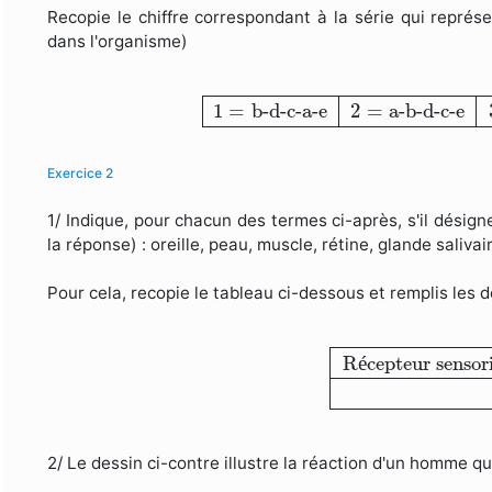
Recopie le chiffre correspondant à la série qui représ
dans l'organisme)
1
=
b-d-c-a-e
2
=
a-b-d-c-e
3
1
=
b-d-c-a-e
2
=
a-b-d-c-e
Exercice 2
1/ Indique, pour chacun des termes ci-après, s'il désig
la réponse) : oreille, peau, muscle, rétine, glande salivair
Pour cela, recopie le tableau ci-dessous et remplis les 
Récepteur senso
R
é
cepteur sensori
2/ Le dessin ci-contre illustre la réaction d'un homme qu