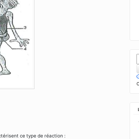
C
.
ctérisent ce type de réaction :