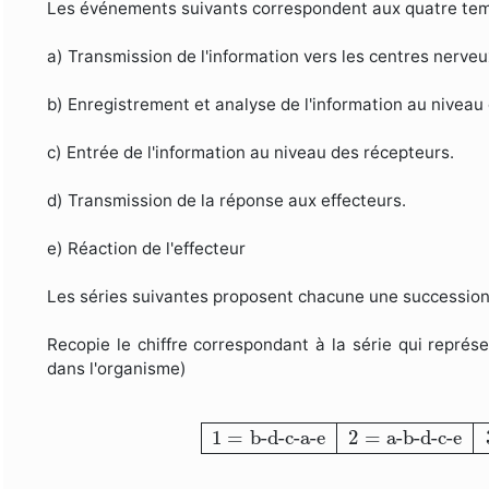
Les événements suivants correspondent aux quatre temp
a) Transmission de l'information vers les centres nerveu
b) Enregistrement et analyse de l'information au niveau
c) Entrée de l'information au niveau des récepteurs.
d) Transmission de la réponse aux effecteurs.
e) Réaction de l'effecteur
Les séries suivantes proposent chacune une successio
Recopie le chiffre correspondant à la série qui représ
dans l'organisme)
1
=
b-d-c-a-e
2
=
a-b-d-c-e
3
1
=
b-d-c-a-e
2
=
a-b-d-c-e