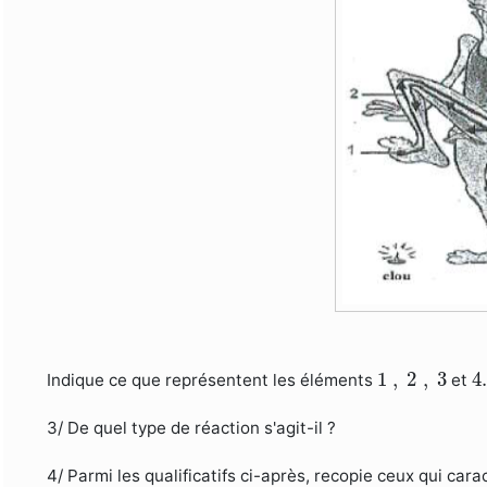
1
,
2
,
3
4
1
,
2
,
3
4.
Indique ce que représentent les éléments
et
3/ De quel type de réaction s'agit-il ?
4/ Parmi les qualificatifs ci-après, recopie ceux qui cara