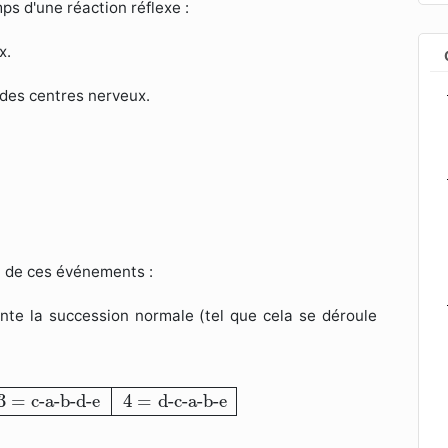
s d'une réaction réflexe :
x.
 des centres nerveux.
n de ces événements :
ente la succession normale (tel que cela se déroule
=
c-a-b-d-e
4
=
d-c-a-b-e
3
=
c-a-b-d-e
4
=
d-c-a-b-e