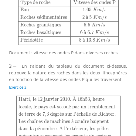
Type de roche
Vitesse des ondes P
Eau
1.05
/
K
m
s
Roches s
é
dimentaires
2
à
5
/
K
m
s
Roches granitiques
5.5
/
K
m
s
Roches basaltiques
6
à
6.7
/
K
m
s
P
é
ridotite
8
à
13.8
/
K
m
s
Document : vitesse des ondes P dans diverses roches
2
−
2
−
En t'aidant du tableau du document ci-dessus,
retrouve la nature des roches dans les deux lithosphères
en fonction de la vitesse des ondes P qui les traversent.
Exercice 3
Haïti, le 12 janvier 2010. À 16h53, heure
locale, le
Ha
ï
ti, le 12 janvier 2010. 
À
 16h53, heure
locale, le pays est secou
é
 par un tremblement
de terre de 7,3 degr
é
s sur l'
é
chelle de Richter.
Les cha
î
nes de machines 
à
 coudre baignent
dans la p
é
nombre. 
À
 l'ext
é
rieur, les pelles
é