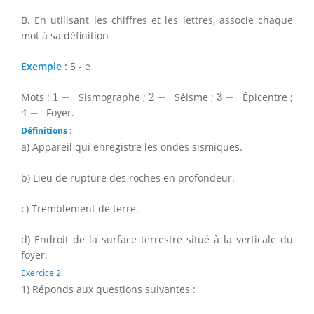
B. En utilisant les chiffres et les lettres, associe chaque
mot à sa définition
Exemple :
5 - e
1
−
2
−
3
−
Mots :
1
−
Sismographe ;
2
−
Séisme ;
3
−
Épicentre ;
4
−
4
−
Foyer.
Définitions :
a) Appareil qui enregistre les ondes sismiques.
b) Lieu de rupture des roches en profondeur.
c) Tremblement de terre.
d) Endroit de la surface terrestre situé à la verticale du
foyer.
Exercice 2
1) Réponds aux questions suivantes :