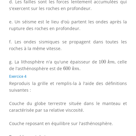
d. Les failles sont les forces lentement accumulées qui
s'exercent sur les roches en profondeur.
e. Un séisme est le lieu d'où partent les ondes après la
rupture des roches en profondeur.
f. Les ondes sismiques se propagent dans toutes les
roches à la même vitesse.
100
k
m
g. La lithosphère n'a qu'une épaisseur de
100
, celle
k
m
600
k
m
.
de l'asthénosphère est de
600
.
k
m
Exercice 4
Reproduis la grille et remplis-la à l'aide des définitions
suivantes :
Couche du globe terrestre située dans le manteau et
caractérisée par sa relative viscosité.
Couche reposant en équilibre sur l'asthénosphère.