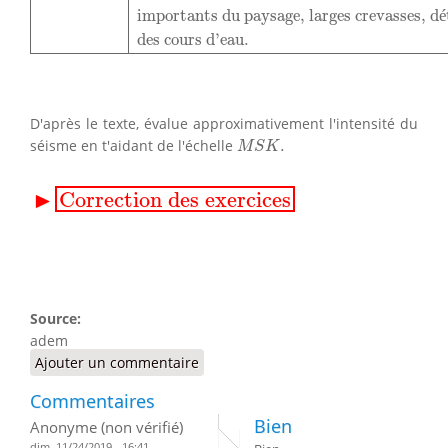
importants du paysage, larges crevasses, d
é
des cours d'eau.
D'après le texte, évalue approximativement l'intensité du
M
S
K
.
séisme en t'aidant de l'échelle
.
M
S
K
▸
Correction des exercices
▶
Correction des exercices
Source:
adem
Ajouter un commentaire
Commentaires
Bien
Anonyme (non vérifié)
dim, 11/24/2019 - 16:41