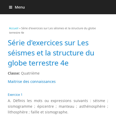
Menu
Vous êtes ici
Accueil
» Série d'exercices sur Les séismes et la structure du globe
terrestre 4e
Série d'exercices sur Les
séismes et la structure du
globe terrestre 4e
Classe:
Quatrième
Maitrise des connaissances
Exercice 1
A. Définis les mots ou expressions suivants : séisme ;
sismogramme ; épicentre ; manteau ; asthénosphère ;
lithosphère ; faille et sismographe.