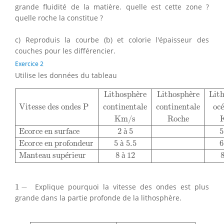
grande fluidité de la matière. quelle est cette zone ?
quelle roche la constitue ?
c) Reproduis la courbe (b) et colorie l'épaisseur des
couches pour les différencier.
Exercice 2
Utilise les données du tableau
Lithosphère
Lithosphère
Lithosphère
Lithosphère
Vites
Lithosph
è
re
Lithosph
è
re
Lit
Vitesse des ondes P
continentale
continentale
oc
Km/s
Roche
Ecorce en surface
2
à
5
5
Ecorce en profondeur
5
à
5.5
6
Manteau sup
é
rieur
8
à
12
1
−
1
−
Explique pourquoi la vitesse des ondes est plus
grande dans la partie profonde de la lithosphère.
Type de roche
Vitesse des ondes P
Eau
1.05
K
m
/
s
Ro