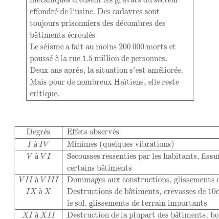
m
caniques creusent les gravats du secteur
effondr
é
 de l'usine. Des cadavres sont
toujours prisonniers des d
é
combres des
b
â
timents 
é
croul
é
s
Le s
é
isme a fait au moins 200 000 morts et
pouss
é
à
 la rue 1.5 million de personnes.
Deux ans apr
è
s, la situation s'est am
é
lior
é
e.
Mais pour de nombreux Ha
ï
tiens, elle reste
critique.
Degrés
Effets observés
I
à
I
V
Minimes (quelques vibrati
Degr
é
s
Effets observ
é
s
à
Minimes (quelques vibrations)
I
I
V
à
Secousses ressenties par les habitants, fissu
V
V
I
certains b
â
timents
à
Dommages aux constructions, glissements d
V
I
I
V
I
I
I
à
Destructions de b
â
timents, crevasses de 10
I
X
X
le sol, glissements de terrain importants
à
Destruction de la plupart des b
â
timents, b
X
I
X
I
I