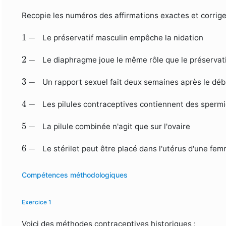
Recopie les numéros des affirmations exactes et corrige
1
−
1
−
Le préservatif masculin empêche la nidation
2
−
2
−
Le diaphragme joue le même rôle que le préservat
3
−
3
−
Un rapport sexuel fait deux semaines après le déb
4
−
4
−
Les pilules contraceptives contiennent des spermi
5
−
5
−
La pilule combinée n'agit que sur l'ovaire
6
−
6
−
Le stérilet peut être placé dans l'utérus d'une fe
Compétences méthodologiques
Exercice 1
Voici des méthodes contraceptives historiques :