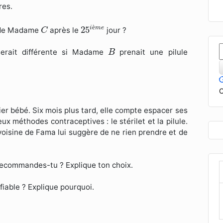
res.
25
i
è
m
e
C
è
25
i
m
e
e de Madame
après le
jour ?
C
B
serait différente si Madame
prenait une pilule
B
C
er bébé. Six mois plus tard, elle compte espacer ses
x méthodes contraceptives : le stérilet et la pilule.
e voisine de Fama lui suggère de ne rien prendre et de
recommandes-tu ? Explique ton choix.
fiable ? Explique pourquoi.