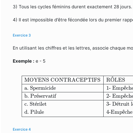
3) Tous les cycles féminins durent exactement 28 jours.
4) Il est impossible d'être fécondée lors du premier rap
Exercice 3
En utilisant les chiffres et les lettres, associe chaque 
Exemple :
e - 5
MOYENS CONTRACEPTIFS
RÔLES
a. Sperm
MOYENS CONTRACEPTIFS
R
Ô
LES
a. Spermicide
1- Emp
ê
ch
b. Pr
é
servatif
2- Emp
ê
ch
c. St
é
rilet
3- D
é
truit 
d. Pilule
4-Emp
ê
che
Exercice 4