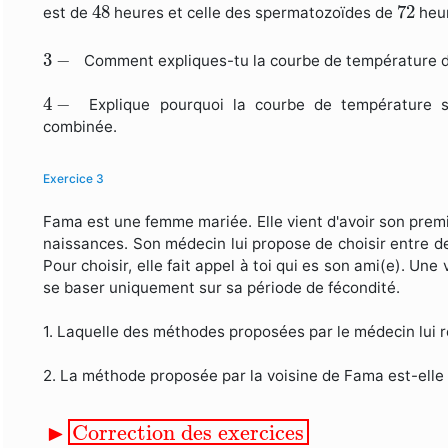
48
72
48
72
est de
heures et celle des spermatozoïdes de
heu
3
−
3
−
Comment expliques-tu la courbe de températur
4
−
4
−
Explique pourquoi la courbe de température 
combinée.
Exercice 3
Fama est une femme mariée. Elle vient d'avoir son premi
naissances. Son médecin lui propose de choisir entre deu
Pour choisir, elle fait appel à toi qui es son ami(e). Un
se baser uniquement sur sa période de fécondité.
1. Laquelle des méthodes proposées par le médecin lui 
2. La méthode proposée par la voisine de Fama est-elle 
▸
Correction des exercices
▶
Correction des exercices