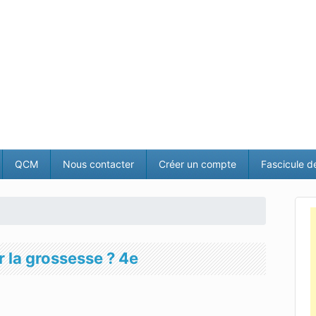
QCM
Nous contacter
Créer un compte
Fascicule d
 la grossesse ? 4e