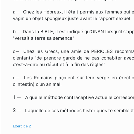
−
−
a
Chez les Hébreux, il était permis aux femmes qui é
vagin un objet spongieux juste avant le rapport sexuel
−
−
b
Dans la BIBLE, il est indiqué qu'ONAN lorsqu'il s'ap
"versait a terre sa semence"
−
−
c
Chez les Grecs, une amie de PERICLES recomman
d'enfants "de prendre garde de ne pas cohabiter avec
c'est-à-dire au début et à la fin des règles"
−
−
d
Les Romains plaçaient sur leur verge en érecti
d'intestin) d'un animal.
1
−
1
−
A quelle méthode contraceptive actuelle correspo
2
−
2
−
Laquelle de ces méthodes historiques te semble être
Exercice 2