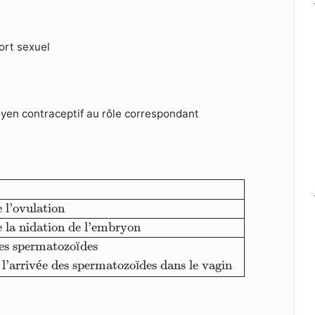
port sexuel
moyen contraceptif au rôle correspondant
icide
1- Empêche l’ovulation
b. Préservatif
2- Empêch
e l’ovulation
e la nidation de l’embryon
les spermatozo
ï
des
 l’arriv
é
e des spermatozo
ï
des dans le vagin