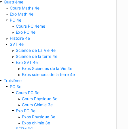
Quatrième
Cours Maths 4e
Exo Math 4e
PC 4e
Cours PC 4eme
Exo PC 4e
Histoire 4e
SVT 4e
Science de La Vie 4e
Science de la terre 4e
Exo SVT 4e
Exos Sciences de la Vie 4e
e la nidation de l’embryon
c. Stérilet
3- Détruit les 
Exos sciences de la terre 4e
Troisième
PC 3e
Cours PC 3e
Cours Physique 3e
Cours Chimie 3e
Exo PC 3e
Exos Physique 3e
Exos chimie 3e
BFEM PC