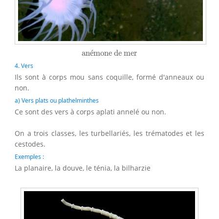
anémone de mer
an
é
mone de mer
4. Vers
Ils sont à corps mou sans coquille, formé d'anneaux ou
non.
a) Vers plats ou plathelminthes
Ce sont des vers à corps aplati annelé ou non.
On a trois classes, les turbellariés, les trématodes et les
cestodes.
Exemples :
La planaire, la douve, le ténia, la bilharzie