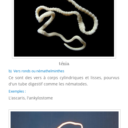
ténia
t
é
nia
b) Vers ronds ou némathelminthes
Ce sont des vers à corps cylindriques et lisses, pourvus
d'un tube digestif comme les nématodes.
Exemples :
L'ascaris, l'ankylostome