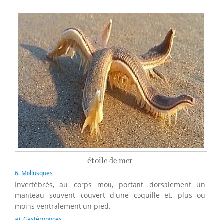
étoile de mer
é
toile de mer
6. Mollusques
Invertébrés, au corps mou, portant dorsalement un
manteau souvent couvert d'une coquille et, plus ou
moins ventralement un pied.
a) Gastéropodes