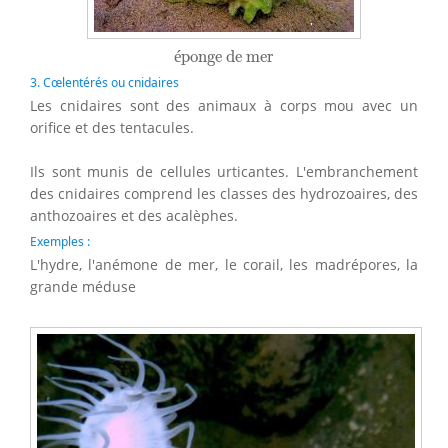
éponge de mer
é
ponge de mer
3. Cœlentérés ou cnidaires
Les cnidaires sont des animaux à corps mou avec un
orifice et des tentacules.
Ils sont munis de cellules urticantes. L'embranchement
des cnidaires comprend les classes des hydrozoaires, des
anthozoaires et des acalèphes.
Exemples :
L'hydre, l'anémone de mer, le corail, les madrépores, la
grande méduse