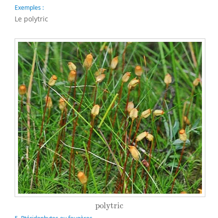
Exemples :
Le polytric
polytric
polytric