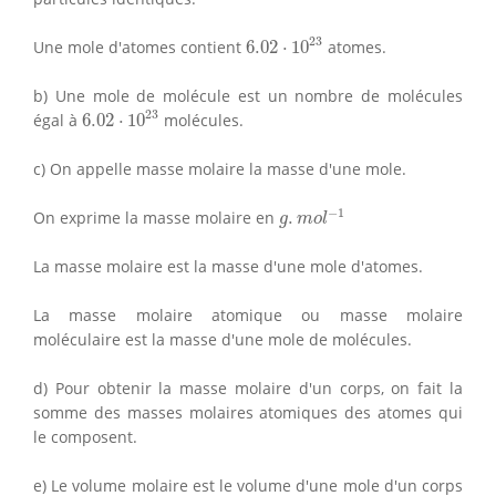
6.02
⋅
10
23
23
Une mole d'atomes contient
6.02
⋅
10
atomes.
b) Une mole de molécule est un nombre de molécules
6.02
⋅
10
23
23
égal à
6.02
⋅
10
molécules.
c) On appelle masse molaire la masse d'une mole.
g
.
m
o
l
−
1
−
1
On exprime la masse molaire en
.
g
m
o
l
La masse molaire est la masse d'une mole d'atomes.
La masse molaire atomique ou masse molaire
moléculaire est la masse d'une mole de molécules.
d) Pour obtenir la masse molaire d'un corps, on fait la
somme des masses molaires atomiques des atomes qui
le composent.
e) Le volume molaire est le volume d'une mole d'un corps