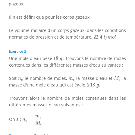
gazeux.
Il n'est défini que pour les corps gazeux.
Le volume molaire d'un corps gazeux, dans les conditions
22.4
l
/
m
o
l
normales de pression et de température,
22.4
/
l
m
o
l
Exercice 2
18
g
Une mole d'eau pèse
18
; trouvons le nombre de moles
g
contenues dans les différentes masses d'eau suivantes :
M
e
n
e
m
e
Soit
le nombre de moles,
la masse d'eau et
la
n
m
M
e
e
e
18
g
.
masse d'une mole d'eau qui est égale à
18
.
g
Trouvons alors le nombre de moles contenues dans les
différentes masses d'eau suivantes :
n
e
=
m
e
M
e
m
e
On a :
=
n
e
M
e