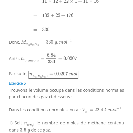
=
11
×
12
+
22
×
1
+
11
×
16
=
132
+
22
+
176
=
330
M
C
11
H
22
O
11
=
330
g
.
m
o
l
−
1
−
1
Donc,
=
330
.
M
g
m
o
l
C
H
O
11
22
11
n
(
C
11
H
22
O
11
)
=
6.84
330
=
0.0207
6.84
Ainsi,
=
=
0.0207
n
330
(
)
C
H
O
11
22
11
n
(
C
11
H
22
O
11
)
=
0.0207
m
o
l
Par suite,
=
0.0207
n
m
o
l
(
)
C
H
O
11
22
11
Exercice 5
Trouvons le volume occupé dans les conditions normales
par chacun des gaz ci-dessous :
V
M
=
22.4
l
.
m
o
l
−
1
−
1
Dans les conditions normales, on a :
=
22.4
.
V
l
m
o
l
M
n
(
C
H
4
)
1) Soit
le nombre de moles de méthane contenu
n
(
)
C
H
4
3.6
g
dans
3.6
de ce gaz.
g