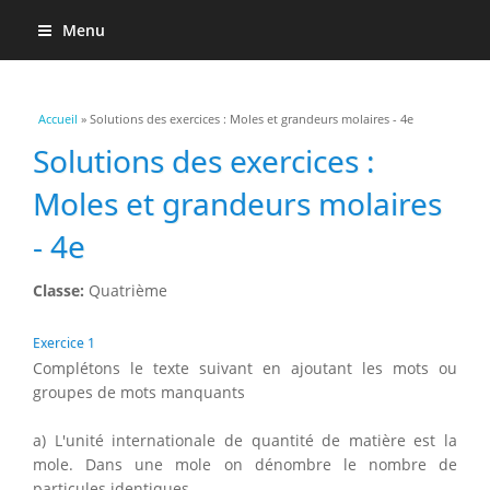
Menu
Vous êtes ici
Accueil
» Solutions des exercices : Moles et grandeurs molaires - 4e
Solutions des exercices :
Moles et grandeurs molaires
- 4e
Classe:
Quatrième
Exercice 1
Complétons le texte suivant en ajoutant les mots ou
groupes de mots manquants
a) L'unité internationale de quantité de matière est la
mole. Dans une mole on dénombre le nombre de
particules identiques.