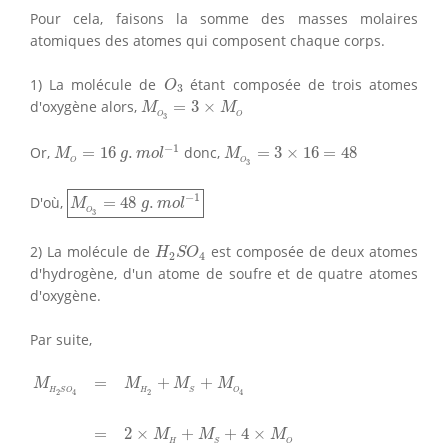
Pour cela, faisons la somme des masses molaires
atomiques des atomes qui composent chaque corps.
O
3
1) La molécule de
étant composée de trois atomes
O
3
M
O
3
=
3
×
M
O
d'oxygène alors,
=
3
×
M
M
O
O
3
M
O
=
16
g
.
m
o
l
−
1
M
O
3
=
3
×
16
=
48
−
1
Or,
=
16
.
donc,
=
3
×
16
=
48
M
g
m
o
l
M
O
O
3
M
O
3
=
48
g
.
m
o
l
−
1
−
1
D'où,
=
48
.
M
g
m
o
l
O
3
H
2
S
O
4
2) La molécule de
est composée de deux atomes
H
S
O
2
4
d'hydrogène, d'un atome de soufre et de quatre atomes
d'oxygène.
Par suite,
M
H
2
S
O
4
=
M
H
2
+
M
S
+
M
O
4
=
2
×
M
H
+
M
S
+
4
×
M
O
=
+
+
M
M
M
M
H
H
S
O
S
O
2
2
4
4
=
2
×
+
+
4
×
M
M
M
H
S
O