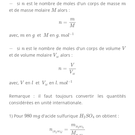
−
n
m
−
si
est le nombre de moles d'un corps de masse
n
m
M
et de masse molaire
alors :
M
n
=
m
M
m
=
n
M
g
.
m
o
l
−
1
M
m
g
−
1
avec,
en
et
en
.
m
g
M
g
m
o
l
V
−
n
−
si
est le nombre de moles d'un corps de volume
n
V
V
M
et de volume molaire
alors :
V
M
n
=
V
V
M
V
=
n
V
M
l
.
m
o
l
−
1
V
l
V
M
−
1
avec,
en
et
en
.
V
l
V
l
m
o
l
M
Remarque : il faut toujours convertir les quantités
considérées en unité internationale.
H
2
S
O
4
980
m
g
1) Pour
980
d'acide sulfurique
on obtient :
m
g
H
S
O
2
4
n
(
H
2
S
O
4
)
=
m
H
2
S
O
4
M
H
2
S
O
4
m
H
S
O
2
4
=
n
(
)
H
S
O
2
4
M