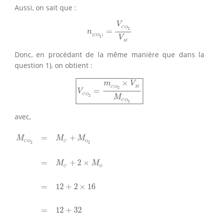
Aussi, on sait que :
n
(
C
O
2
)
=
V
C
O
2
V
M
V
C
O
2
=
n
(
)
C
O
V
2
M
Donc, en procédant de la même manière que dans la
question 1), on obtient :
V
C
O
2
=
m
C
O
2
×
V
M
M
C
O
2
×
m
V
M
C
O
2
=
V
C
O
2
M
C
O
2
avec,
M
C
O
2
=
M
C
+
M
O
2
=
M
C
+
2
×
M
O
=
12
+
2
×
16
=
12
+
32
=
44
g
.
=
+
M
M
M
C
O
C
O
2
2
=
+
2
×
M
M
C
O
=
12
+
2
×
16
=
12
+
32