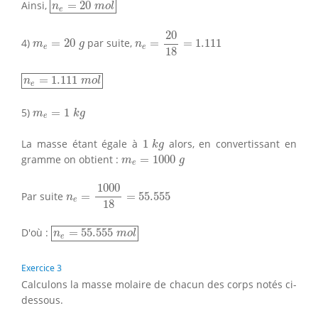
Ainsi,
=
20
n
m
o
l
e
n
e
=
20
18
=
1.111
20
m
e
=
20
g
4)
=
20
par suite,
=
=
1.111
m
g
n
e
e
18
n
e
=
1.111
m
o
l
=
1.111
n
m
o
l
e
m
e
=
1
k
g
5)
=
1
m
k
g
e
1
k
g
La masse étant égale à
1
alors, en convertissant en
k
g
m
e
=
1000
g
gramme on obtient :
=
1000
m
g
e
n
e
=
1000
18
=
55.555
1000
Par suite
=
=
55.555
n
e
18
n
e
=
55.555
m
o
l
D'où :
=
55.555
n
m
o
l
e
Exercice 3
Calculons la masse molaire de chacun des corps notés ci-
dessous.