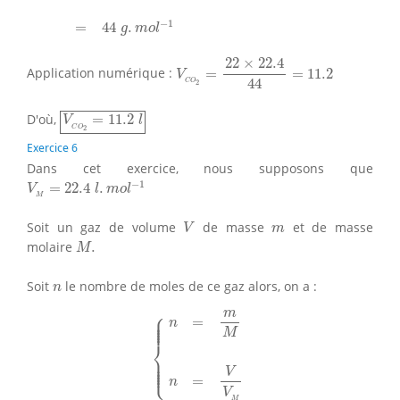
−
1
=
44
.
g
m
o
l
V
C
O
2
=
22
×
22.4
44
=
11.2
22
×
22.4
Application numérique :
=
=
11.2
V
44
C
O
2
V
C
O
2
=
11.2
l
D'où,
=
11.2
V
l
C
O
2
Exercice 6
Dans cet exercice, nous supposons que
V
M
=
22.4
l
.
m
o
l
−
1
−
1
=
22.4
.
V
l
m
o
l
M
V
m
Soit un gaz de volume
de masse
et de masse
V
m
M
.
molaire
.
M
n
Soit
le nombre de moles de ce gaz alors, on a :
n
{
n
=
m
M
n
=
V
V
M
⎧
m
⎪

⎪

=
⎪

n
⎪

⎪
M
⎨
⎪

⎪

⎪

⎪

⎩
⎪
V
=
n
V
M