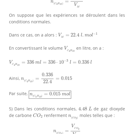
=
n
(
)
C
H
V
10
4
M
On suppose que les expériences se déroulent dans les
conditions normales.
V
M
=
22.4
l
.
m
o
l
−
1
−
1
Dans ce cas, on a alors :
=
22.4
.
V
l
m
o
l
M
V
C
4
H
10
En convertissant le volume
en litre, on a :
V
C
H
10
4
V
C
4
H
10
=
336
m
l
=
336
⋅
10
−
3
l
=
0.336
l
−
3
=
336
=
336
⋅
10
=
0.336
V
m
l
l
l
C
H
10
4
n
(
C
4
H
10
)
=
0.336
22.4
=
0.015
0.336
Ainsi,
=
=
0.015
n
22.4
(
)
C
H
10
4
n
(
C
4
H
10
)
=
0.015
m
o
l
Par suite,
=
0.015
n
m
o
l
(
)
C
H
10
4
4.48
L
5) Dans les conditions normales,
4.48
de gaz dioxyde
L
C
O
2
n
(
C
O
2
)
de carbone
renferment
moles telles que :
C
O
n
2
(
)
C
O
2
n
(
C
O
2
)
=
V
C
O
2
V
M
V
C
O
2
=
n
(
)
C
O
2