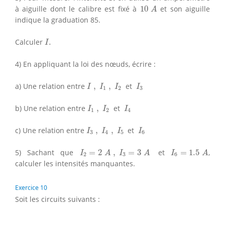
10
A
à aiguille dont le calibre est fixé à
10
et son aiguille
A
indique la graduation 85.
I
.
Calculer
.
I
4) En appliquant la loi des nœuds, écrire :
I
,
I
1
,
I
2
I
3
a) Une relation entre
,
,
et
I
I
I
I
1
2
3
I
1
,
I
2
I
4
b) Une relation entre
,
et
I
I
I
1
2
4
I
3
,
I
4
,
I
5
I
6
c) Une relation entre
,
,
et
I
I
I
I
3
4
5
6
I
2
=
2
A
,
I
3
=
3
A
I
6
=
1.5
A
5) Sachant que
=
2
,
=
3
et
=
1.5
,
I
A
I
A
I
A
2
3
6
calculer les intensités manquantes.
Exercice 10
Soit les circuits suivants :