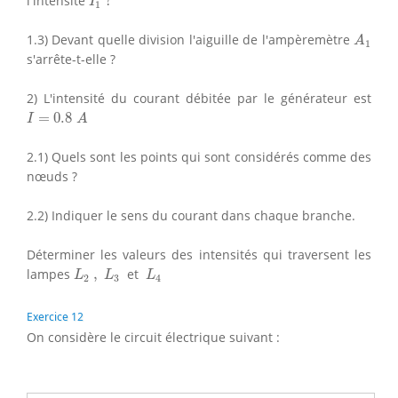
l'intensité
?
I
1
A
1
1.3) Devant quelle division l'aiguille de l'ampèremètre
A
1
s'arrête-t-elle ?
2) L'intensité du courant débitée par le générateur est
I
=
0.8
A
=
0.8
I
A
2.1) Quels sont les points qui sont considérés comme des
nœuds ?
2.2) Indiquer le sens du courant dans chaque branche.
Déterminer les valeurs des intensités qui traversent les
L
2
,
L
3
L
4
lampes
,
et
L
L
L
2
3
4
Exercice 12
On considère le circuit électrique suivant :