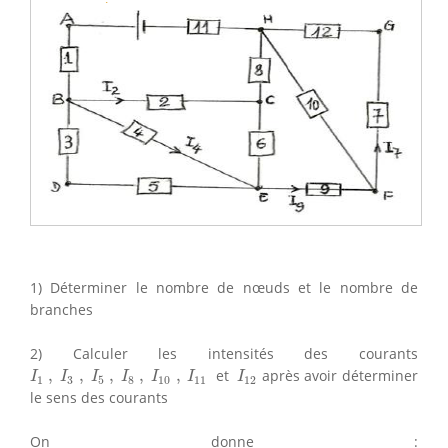
1) Déterminer le nombre de nœuds et le nombre de
branches
2) Calculer les intensités des courants
I
1
,
I
3
,
I
5
,
I
8
,
I
10
,
I
11
I
12
,
,
,
,
,
et
après avoir déterminer
I
I
I
I
I
I
I
1
3
5
8
10
11
12
le sens des courants
On donne :