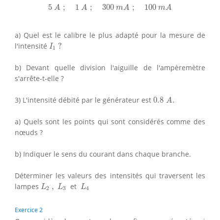
5
A
;
1
A
;
300
m
A
;
100
m
A
5
;
1
;
300
;
100
A
A
m
A
m
A
a) Quel est le calibre le plus adapté pour la mesure de
I
1
?
l'intensité
?
I
1
b) Devant quelle division l'aiguille de l'ampèremètre
s'arrête-t-elle ?
0.8
A
.
3) L'intensité débité par le générateur est
0.8
.
A
a) Quels sont les points qui sont considérés comme des
nœuds ?
b) Indiquer le sens du courant dans chaque branche.
Déterminer les valeurs des intensités qui traversent les
L
2
,
L
3
L
4
lampes
,
et
L
L
L
2
3
4
Exercice 2