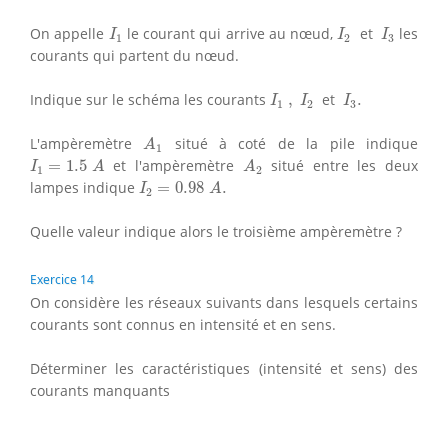
I
1
I
2
I
3
On appelle
le courant qui arrive au nœud,
et
les
I
I
I
1
2
3
courants qui partent du nœud.
I
1
,
I
2
I
3
.
Indique sur le schéma les courants
,
et
.
I
I
I
1
2
3
A
1
L'ampèremètre
situé à coté de la pile indique
A
1
I
1
=
1.5
A
A
2
=
1.5
et l'ampèremètre
situé entre les deux
I
A
A
1
2
I
2
=
0.98
A
.
lampes indique
=
0.98
.
I
A
2
Quelle valeur indique alors le troisième ampèremètre ?
Exercice 14
On considère les réseaux suivants dans lesquels certains
courants sont connus en intensité et en sens.
Déterminer les caractéristiques (intensité et sens) des
courants manquants