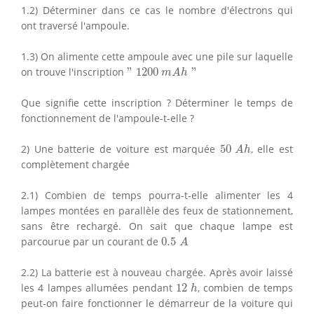
1.2) Déterminer dans ce cas le nombre d'électrons qui
ont traversé l'ampoule.
1.3) On alimente cette ampoule avec une pile sur laquelle
"
1200
m
A
h
"
on trouve l'inscription
"
1200
"
m
A
h
Que signifie cette inscription ? Déterminer le temps de
fonctionnement de l'ampoule-t-elle ?
50
A
h
2) Une batterie de voiture est marquée
50
, elle est
A
h
complètement chargée
2.1) Combien de temps pourra-t-elle alimenter les 4
lampes montées en parallèle des feux de stationnement,
sans être rechargé. On sait que chaque lampe est
0.5
A
parcourue par un courant de
0.5
A
2.2) La batterie est à nouveau chargée. Après avoir laissé
12
h
les 4 lampes allumées pendant
12
, combien de temps
h
peut-on faire fonctionner le démarreur de la voiture qui
300
A
?