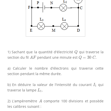
Q
1) Sachant que la quantité d'électricité
qui traverse la
Q
A
F
Q
=
30
C
.
section du fil
pendant une minute est
=
30
.
A
F
Q
C
a) Calculer le nombre d'électrons qui traverse cette
section pendant la même durée.
I
1
b) En déduire la valeur de l'intensité du courant
qui
I
1
L
1
.
traverse la lampe
.
L
1
A
2) L'ampèremètre
comporte 100 divisions et possède
A
les calibres suivant :