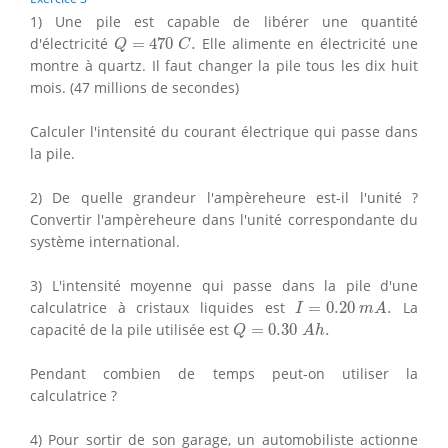
1) Une pile est capable de libérer une quantité
Q
=
470
C
.
d'électricité
=
470
.
Elle alimente en électricité une
Q
C
montre à quartz. Il faut changer la pile tous les dix huit
mois. (47 millions de secondes)
Calculer l'intensité du courant électrique qui passe dans
la pile.
2) De quelle grandeur l'ampèreheure est-il l'unité ?
Convertir l'ampèreheure dans l'unité correspondante du
système international.
3) L'intensité moyenne qui passe dans la pile d'une
I
=
0.20
m
A
.
calculatrice à cristaux liquides est
=
0.20
.
La
I
m
A
Q
=
0.30
A
h
.
capacité de la pile utilisée est
=
0.30
.
Q
A
h
Pendant combien de temps peut-on utiliser la
calculatrice ?
4) Pour sortir de son garage, un automobiliste actionne