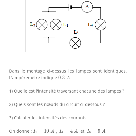
Dans le montage ci-dessus les lampes sont identiques.
0.3
A
L'ampèremètre indique
0.3
A
1) Quelle est l'intensité traversant chacune des lampes ?
2) Quels sont les nœuds du circuit ci-dessous ?
3) Calculer les intensités des courants
I
1
=
10
A
,
I
4
=
4
A
I
6
=
5
A
On donne :
=
10
,
=
4
et
=
5
I
A
I
A
I
A
1
4
6