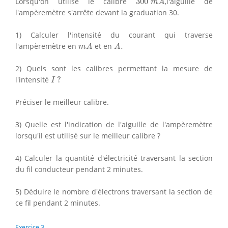
Lorsqu'on utilise le calibre
300
,l'aiguille de
m
A
l'ampèremètre s'arrête devant la graduation 30.
1) Calculer l'intensité du courant qui traverse
m
A
A
.
l'ampèremètre en
et en
.
m
A
A
2) Quels sont les calibres permettant la mesure de
I
?
l'intensité
?
I
Préciser le meilleur calibre.
3) Quelle est l'indication de l'aiguille de l'ampèremètre
lorsqu'il est utilisé sur le meilleur calibre ?
4) Calculer la quantité d'électricité traversant la section
du fil conducteur pendant 2 minutes.
5) Déduire le nombre d'électrons traversant la section de
ce fil pendant 2 minutes.
Exercice 3