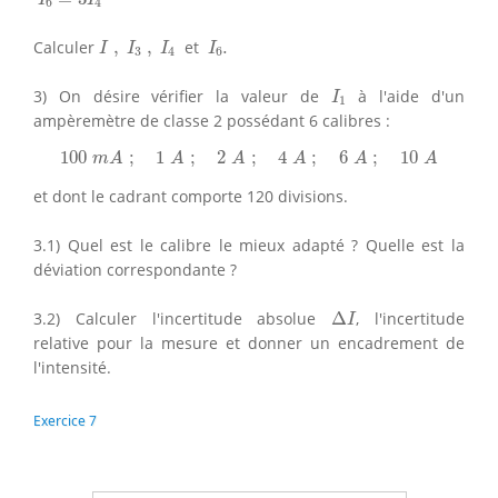
6
4
I
,
I
3
,
I
4
I
6
.
Calculer
,
,
et
.
I
I
I
I
3
4
6
I
1
3) On désire vérifier la valeur de
à l'aide d'un
I
1
ampèremètre de classe 2 possédant 6 calibres :
100
m
A
;
1
A
;
2
A
;
4
A
;
6
A
;
10
A
100
;
1
;
2
;
4
;
6
;
10
m
A
A
A
A
A
A
et dont le cadrant comporte 120 divisions.
3.1) Quel est le calibre le mieux adapté ? Quelle est la
déviation correspondante ?
Δ
I
3.2) Calculer l'incertitude absolue
Δ
, l'incertitude
I
relative pour la mesure et donner un encadrement de
l'intensité.
Exercice 7