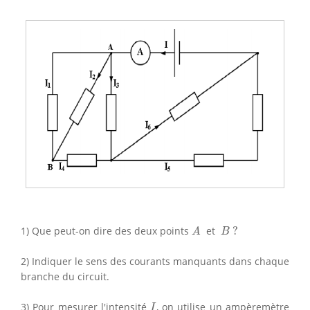
A
B
?
1) Que peut-on dire des deux points
et
?
A
B
2) Indiquer le sens des courants manquants dans chaque
branche du circuit.
I
3) Pour mesurer l'intensité
, on utilise un ampèremètre
I