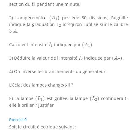
section du fil pendant une minute.
(
A
1
)
2) L'ampèremètre
(
)
possède 30 divisions, l'aiguille
A
1
1
2
indique la graduation
1
lorsqu'on l'utilise sur le calibre
2
3
A
.
3
.
A
(
A
1
)
I
1
Calculer l'intensité
indiquée par
(
)
I
A
1
1
(
A
2
)
.
I
2
3) Déduire la valeur de l'intensité
indiquée par
(
)
.
I
A
2
2
4) On inverse les branchements du générateur.
L'éclat des lampes change-t-il ?
(
L
1
)
(
L
2
)
5) La lampe
(
)
est grillée, la lampe
(
)
continuera-t-
L
L
1
2
elle à briller ? Justifier
Exercice 9
Soit le circuit électrique suivant :