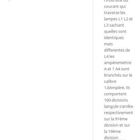
l'intensité du
courant qui
traverse les
lampes L1 L2 et
L3 sachant
quelles sont
identiques
mais
differentes de
L4 les
ampèremettre
A et 1 A4 sont
branchés sur le
calibre
1,6Ampère. Ils
comportent
160 divisions
laingule s’arrête
respectivement
sur la 91ème
division et sur
la 19ème
division