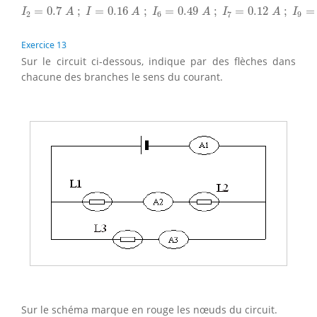
I
2
=
0.7
A
;
I
=
0.16
A
;
I
6
=
0.49
A
;
I
7
=
0.12
A
;
I
9
=
0.25
A
=
0.7
;
=
0.16
;
=
0.49
;
=
0.12
;
=
I
A
I
A
I
A
I
A
I
2
6
7
9
Exercice 13
Sur le circuit ci-dessous, indique par des flèches dans
chacune des branches le sens du courant.
Sur le schéma marque en rouge les nœuds du circuit.