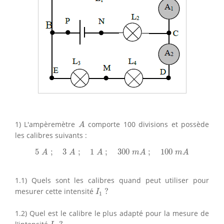
A
1) L'ampèremètre
comporte 100 divisions et possède
A
les calibres suivants :
5
A
;
3
A
;
1
A
;
300
m
A
;
100
m
A
5
;
3
;
1
;
300
;
100
A
A
A
m
A
m
A
1.1) Quels sont les calibres quand peut utiliser pour
I
1
?
mesurer cette intensité
?
I
1
1.2) Quel est le calibre le plus adapté pour la mesure de
I
1
?