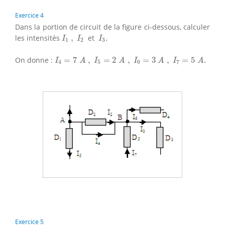
Exercice 4
Dans la portion de circuit de la figure ci-dessous, calculer
I
1
,
I
2
I
3
.
les intensités
,
et
.
I
I
I
1
2
3
I
4
=
7
A
,
I
5
=
2
A
,
I
6
=
3
A
,
I
7
=
5
A
.
On donne :
=
7
,
=
2
,
=
3
,
=
5
.
I
A
I
A
I
A
I
A
4
5
6
7
Exercice 5