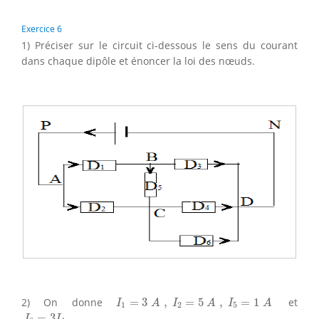
Exercice 6
1) Préciser sur le circuit ci-dessous le sens du courant
dans chaque dipôle et énoncer la loi des nœuds.
I
1
=
3
A
,
I
2
=
5
A
,
I
5
=
1
A
2) On donne
=
3
,
=
5
,
=
1
et
I
A
I
A
I
A
1
2
5
I
6
=
3
I
4
=
3
I
I