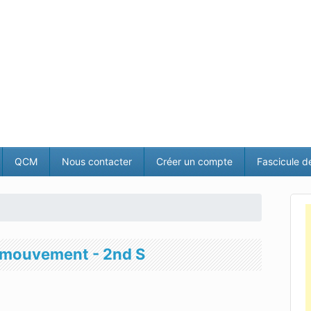
QCM
Nous contacter
Créer un compte
Fascicule d
le mouvement - 2nd S