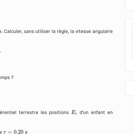
Calculer, sans utiliser la règle, la vitesse angulaire
.
temps ?
E
i
érentiel terrestre les positions
d'un enfant en
E
i
τ
=
0.20
s
=
0.20
ux
τ
s