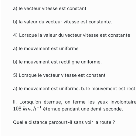
a) le vecteur vitesse est constant
b) la valeur du vecteur vitesse est constante.
4) Lorsque la valeur du vecteur vitesse est constante
a) le mouvement est uniforme
b) le mouvement est rectiligne uniforme.
5) Lorsque le vecteur vitesse est constant
a) le mouvement est uniforme. b. le mouvement est recti
II. Lorsqu'on éternue, on ferme les yeux involontai
108
k
m
.
h
−
1
−
1
108
.
éternue pendant une demi-seconde.
k
m
h
Quelle distance parcourt-il sans voir la route ?