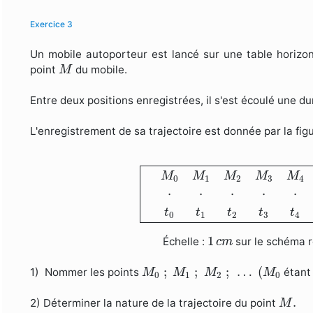
Exercice 3
Un mobile autoporteur est lancé sur une table horizon
M
point
du mobile.
M
Entre deux positions enregistrées, il s'est écoulé une d
L'enregistrement de sa trajectoire est donnée par la fig
M
0
M
1
M
2
M
3
M
4
M
5
M
6
M
7
M
M
M
M
M
M
0
1
2
3
4
⋅
⋅
⋅
⋅
⋅
t
t
t
t
t
0
1
2
3
4
1
c
m
1
Échelle :
sur le schéma 
c
m
M
0
;
M
1
;
M
2
;
…
(
M
0
;
;
;
…
(
1) Nommer les points
étant 
M
M
M
M
0
1
2
0
M
.
.
2) Déterminer la nature de la trajectoire du point
M