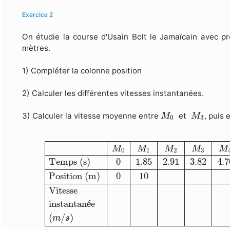
Exercice 2
On étudie la course d'Usain Bolt le Jamaïcain avec p
mètres.
1) Compléter la colonne position
2) Calculer les différentes vitesses instantanées.
M
0
M
3
3) Calculer la vitesse moyenne entre
et
, puis 
M
M
0
3
M
0
M
1
M
2
M
3
M
4
M
5
M
6
M
7
M
8
M
9
M
10
Temp
M
M
M
M
M
0
1
2
3
Temps (s)
0
1.85
2.91
3.82
4.7
Position (m)
0
10
Vitesse
instantan
é
e
(
/
)
m
s