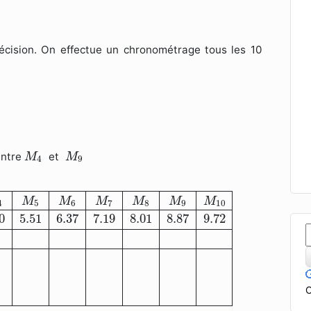
récision. On effectue un chronométrage tous les 10
M
4
M
9
entre
et
M
M
4
9
s (s)
0
1.85
2.91
3.82
4.70
5.51
6.37
7.19
8.01
8.87
9.72
P
M
M
M
M
M
M
4
5
6
7
8
9
10
0
5.51
6.37
7.19
8.01
8.87
9.72
C