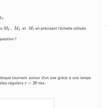
t
7
.
.
t
7
M
2
,
M
4
M
7
,
ns
et
en précisant l'échelle utilisée.
M
M
M
2
4
7
question ?
disque tournant autour d'un axe grâce à une lampe
τ
=
20
m
s
.
=
20
.
alles réguliers
τ
m
s