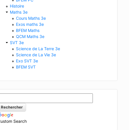
Histoire
Maths 3e
Cours Maths 3e
Exos maths 3e
BFEM Maths
QCM Maths 3e
SVT 3e
Science de La Terre 3e
Science de La Vie 3e
Exo SVT 3e
BFEM SVT
osition (m)
0
10
Vitesse
instantanée
(
m
/
s
)
ustom Search