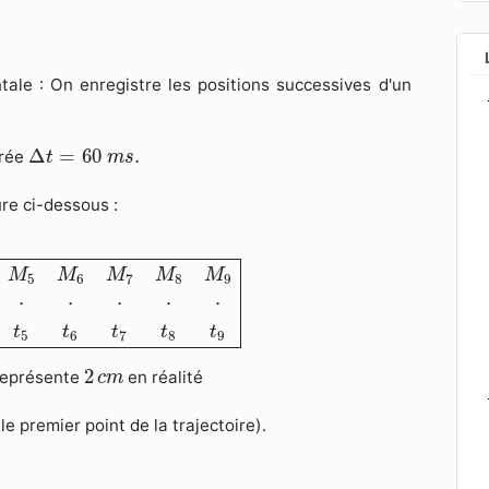
tale : On enregistre les positions successives d'un
Δ
t
=
60
m
s
.
Δ
=
60
.
urée
t
m
s
ure ci-dessous :
8
M
9
⋅
⋅
⋅
⋅
⋅
⋅
⋅
⋅
⋅
⋅
t
0
t
1
t
2
t
3
t
4
t
5
t
6
t
7
t
8
t
9
M
M
M
M
M
5
6
7
8
9
⋅
⋅
⋅
⋅
⋅
t
t
t
t
t
5
6
7
8
9
2
c
m
2
représente
en réalité
c
m
le premier point de la trajectoire).