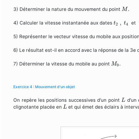
M
.
.
3) Déterminer la nature du mouvement du point
M
t
2
,
t
4
,
4) Calculer la vitesse instantanée aux dates
et
t
t
2
4
5) Représenter le vecteur vitesse du mobile aux positio
6) Le résultat est-il en accord avec la réponse de la 3e 
M
9
.
.
7) Déterminer la vitesse du mobile au point
M
9
Exercice 4 : Mouvement d'un objet
L
On repère les positions successives d'un point
d'un 
L
L
clignotante placée en
et qui émet des éclairs à interv
L