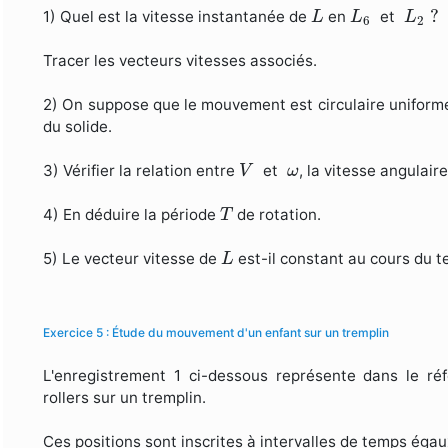
L
2
?
L
L
6
?
1) Quel est la vitesse instantanée de
en
et
L
L
L
6
2
Tracer les vecteurs vitesses associés.
2) On suppose que le mouvement est circulaire uniforme. 
du solide.
V
ω
3) Vérifier la relation entre
et
, la vitesse angulaire
V
ω
T
4) En déduire la période
de rotation.
T
L
5) Le vecteur vitesse de
est-il constant au cours du 
L
Exercice 5 : Étude du mouvement d'un enfant sur un tremplin
L'enregistrement 1 ci-dessous représente dans le réf
rollers sur un tremplin.
Ces positions sont inscrites à intervalles de temps éga