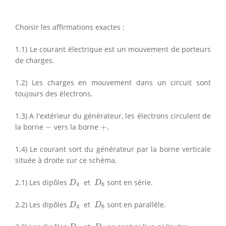
Choisir les affirmations exactes :
1.1) Le courant électrique est un mouvement de porteurs
de charges.
1.2) Les charges en mouvement dans un circuit sont
toujours des électrons.
1.3) A l'extérieur du générateur, les électrons circulent de
−
+
.
la borne
−
vers la borne
+
.
1.4) Le courant sort du générateur par la borne verticale
située à droite sur ce schéma.
D
4
D
6
2.1) Les dipôles
et
sont en série.
D
D
4
6
D
4
D
6
2.2) Les dipôles
et
sont en parallèle.
D
D
4
6
D
4
D
6