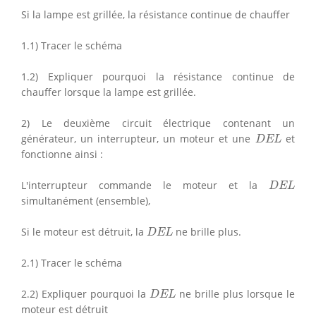
Si la lampe est grillée, la résistance continue de chauffer
1.1) Tracer le schéma
1.2) Expliquer pourquoi la résistance continue de
chauffer lorsque la lampe est grillée.
2) Le deuxième circuit électrique contenant un
D
E
L
générateur, un interrupteur, un moteur et une
et
D
E
L
fonctionne ainsi :
D
E
L
L'interrupteur commande le moteur et la
D
E
L
simultanément (ensemble),
D
E
L
Si le moteur est détruit, la
ne brille plus.
D
E
L
2.1) Tracer le schéma
D
E
L
2.2) Expliquer pourquoi la
ne brille plus lorsque le
D
E
L
moteur est détruit