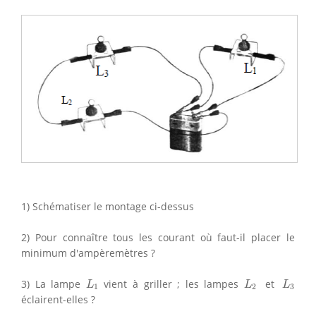
1) Schématiser le montage ci-dessus
2) Pour connaître tous les courant où faut-il placer le
minimum d'ampèremètres ?
L
1
L
2
L
3
3) La lampe
vient à griller ; les lampes
et
L
L
L
1
2
3
éclairent-elles ?