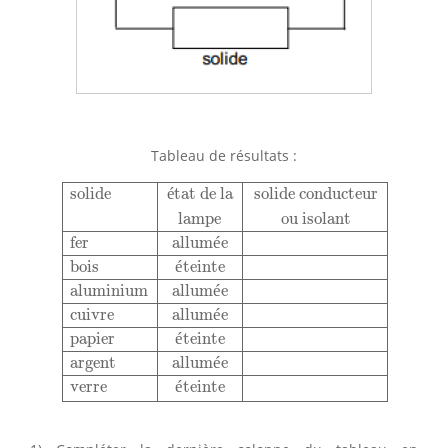
Tableau de résultats :
solide
état de la
solide conducteur
lampe
ou isolant
solide
é
tat de la
solide conducteur
lampe
ou isolant
fer
allum
é
e
bois
é
teinte
aluminium
allum
é
e
cuivre
allum
é
e
papier
é
teinte
argent
allum
é
e
verre
é
teinte