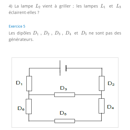
L
2
L
1
L
3
4) La lampe
vient à griller ; les lampes
et
L
L
L
2
1
3
éclairent-elles ?
Exercice 5
D
1
,
D
2
,
D
3
,
D
4
D
5
Les dipôles
,
,
,
et
ne sont pas des
D
D
D
D
D
1
2
3
4
5
générateurs.