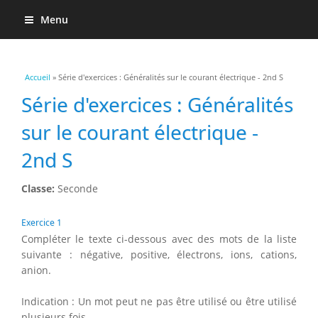
Menu
Vous êtes ici
Accueil
» Série d'exercices : Généralités sur le courant électrique - 2nd S
Série d'exercices : Généralités
sur le courant électrique -
2nd S
Classe:
Seconde
Exercice 1
Compléter le texte ci-dessous avec des mots de la liste
suivante : négative, positive, électrons, ions, cations,
anion.
Indication : Un mot peut ne pas être utilisé ou être utilisé
plusieurs fois.