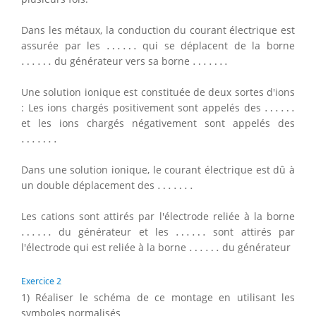
Dans les métaux, la conduction du courant électrique est
…
…
assurée par les
…
…
qui se déplacent de la borne
…
…
…
…
.
…
…
du générateur vers sa borne
…
…
.
Une solution ionique est constituée de deux sortes d'ions
…
…
: Les ions chargés positivement sont appelés des
…
…
et les ions chargés négativement sont appelés des
…
…
.
…
…
.
Dans une solution ionique, le courant électrique est dû à
…
…
.
un double déplacement des
…
…
.
Les cations sont attirés par l'électrode reliée à la borne
…
…
…
…
…
…
du générateur et les
…
…
sont attirés par
…
…
l'électrode qui est reliée à la borne
…
…
du générateur
Exercice 2
1) Réaliser le schéma de ce montage en utilisant les
symboles normalisés