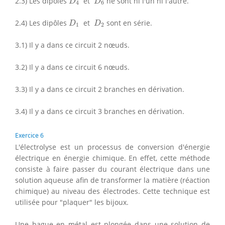
2.3) Les dipôles
et
ne sont ni l'un ni l'autre.
D
D
4
6
D
1
D
2
2.4) Les dipôles
et
sont en série.
D
D
1
2
3.1) Il y a dans ce circuit 2 nœuds.
3.2) Il y a dans ce circuit 6 nœuds.
3.3) Il y a dans ce circuit 2 branches en dérivation.
3.4) Il y a dans ce circuit 3 branches en dérivation.
Exercice 6
L'électrolyse est un processus de conversion d'énergie
électrique en énergie chimique. En effet, cette méthode
consiste à faire passer du courant électrique dans une
solution aqueuse afin de transformer la matière (réaction
chimique) au niveau des électrodes. Cette technique est
utilisée pour "plaquer" les bijoux.
Une bague en métal est plongée dans une solution de