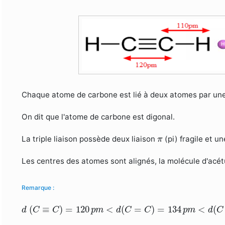
Chaque atome de carbone est lié à deux atomes par une s
On dit que l'atome de carbone est digonal.
π
La triple liaison possède deux liaison
(pi) fragile et un
π
Les centres des atomes sont alignés, la molécule d'acétu
Remarque :
d
(
C
≡
C
)
=
120
p
m
<
d
(
C
=
C
)
=
134
p
m
<
d
(
C
−
C
)
=
15
(
≡
)
=
120
<
(
=
)
=
134
<
(
d
C
C
p
m
d
C
C
p
m
d
C