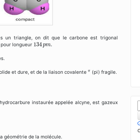
 un triangle, on dit que le carbone est trigonal
134
p
m
.
134
.
 pour longueur
p
m
es.
π
π
olide et dure, et de la liaison covalente
(pi) fragile.
d'hydrocarbure instaurée appelée alcyne, est gazeux
C
a géométrie de la molécule.