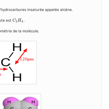
 d'hydrocarbures insaturée appelée alcène.
C
2
H
4
.
.
ute est
C
H
2
4
métrie de la molécule.