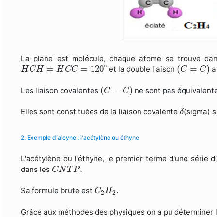
La plane est molécule, chaque atome se trouve dans
(
C
=
C
)
H
C
H
=
H
C
C
=
120
∘
∘
=
=
120
(
=
)
et la double liaison
a
H
C
H
H
C
C
C
C
(
C
=
C
)
(
=
)
Les liaison covalentes
ne sont pas équivalent
C
C
δ
Elles sont constituées de la liaison covalente
(sigma) s
δ
2. Exemple d'alcyne : l'acétylène ou éthyne
L'acétylène ou l'éthyne, le premier terme d'une série 
C
N
T
P
.
.
dans les
C
N
T
P
C
2
H
2
.
.
Sa formule brute est
C
H
2
2
Grâce aux méthodes des physiques on a pu déterminer l