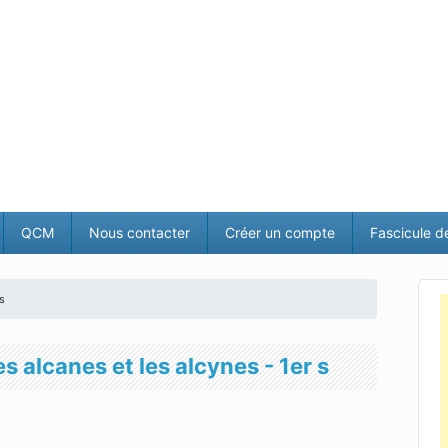
QCM
Nous contacter
Créer un compte
Fascicule d
 s
s alcanes et les alcynes - 1er s