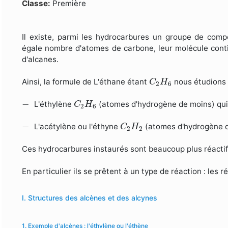
Formulaire de recherche
Classe:
Première
Il existe, parmi les hydrocarbures un groupe de com
égale nombre d'atomes de carbone, leur molécule cont
d'alcanes.
C
2
H
6
Ainsi, la formule de L'éthane étant
nous étudions 
C
H
2
6
C
2
H
6
−
−
L'éthylène
(atomes d'hydrogène de moins) qui 
C
H
2
6
C
2
H
2
−
−
L'acétylène ou l'éthyne
(atomes d'hydrogène de
C
H
2
2
Ces hydrocarbures instaurés sont beaucoup plus réactif
En particulier ils se prêtent à un type de réaction : les r
I. Structures des alcènes et des alcynes
1. Exemple d'alcènes : l'éthylène ou l'éthène