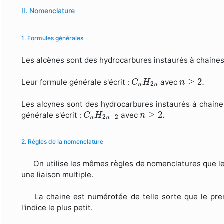
II. Nomenclature
1. Formules générales
Les alcènes sont des hydrocarbures instaurés à chaines
C
n
H
2
n
n
≥
2.
≥
2.
Leur formule générale s'écrit :
avec
C
H
n
2
n
n
Les alcynes sont des hydrocarbures instaurés à chaine 
C
n
H
2
n
−
2
n
≥
2.
≥
2.
générale s'écrit :
avec
C
H
n
2
−
2
n
n
2. Règles de la nomenclature
−
−
On utilise les mêmes règles de nomenclatures que le
une liaison multiple.
−
−
La chaine est numérotée de telle sorte que le prem
l'indice le plus petit.