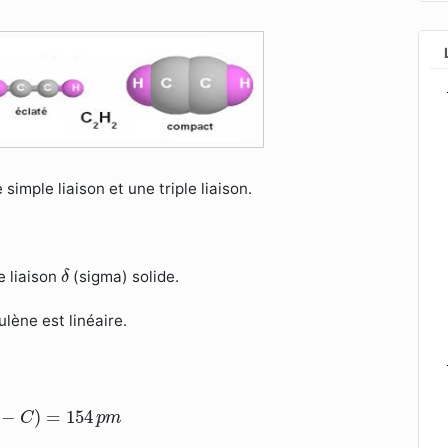
imple liaison et une triple liaison.
δ
e liaison
(sigma) solide.
δ
lène est linéaire.
4
p
m
−
)
=
154
C
p
m