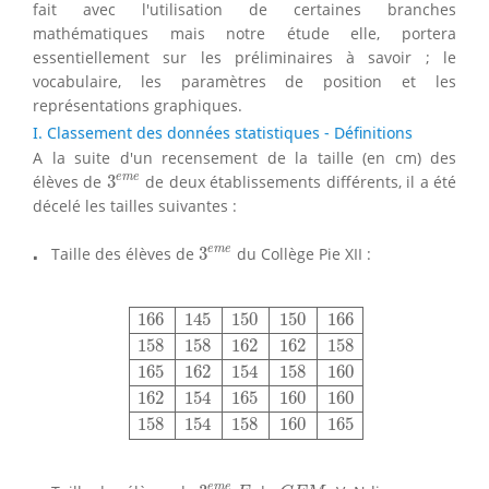
fait avec l'utilisation de certaines branches
mathématiques mais notre étude elle, portera
essentiellement sur les préliminaires à savoir ; le
vocabulaire, les paramètres de position et les
représentations graphiques.
I. Classement des données statistiques - Définitions
A la suite d'un recensement de la taille (en cm) des
3
e
m
e
e
m
e
élèves de
3
de deux établissements différents, il a été
décelé les tailles suivantes :
3
e
m
e
⋅
⋅
e
m
e
Taille des élèves de
3
du Collège Pie XII :
166
145
150
150
166
158
158
162
162
158
165
166
145
150
150
166
158
158
162
162
158
165
162
154
158
160
162
154
165
160
160
158
154
158
160
165
3
e
m
e
F
C
E
M
2
e
m
e