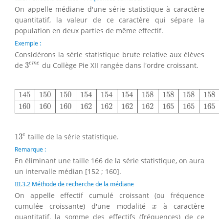
On appelle médiane d'une série statistique à caractère
quantitatif, la valeur de ce caractère qui sépare la
population en deux parties de même effectif.
Exemple :
Considérons la série statistique brute relative aux élèves
3
e
m
e
e
m
e
de
3
du Collège Pie XII rangée dans l'ordre croissant.
145
150
150
154
154
154
158
158
158
158
158
158
160
16
145
150
150
154
154
154
158
158
158
158
160
160
160
162
162
162
162
165
165
165
13
e
e
13
taille de la série statistique.
Remarque :
En éliminant une taille 166 de la série statistique, on aura
un intervalle médian [152 ; 160].
III.3.2 Méthode de recherche de la médiane
On appelle effectif cumulé croissant (ou fréquence
x
cumulée croissante) d'une modalité
à caractère
x
quantitatif, la somme des effectifs (fréquences) de ce