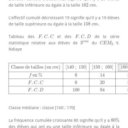
162
c
m
.
de taille inférieure ou égale à la taille
162
.
c
m
L'effectif cumulé décroissant 19 signifie qu'il y a 19 élèves
158
c
m
.
de taille supérieure ou égale à la taille
158
.
c
m
F
.
C
.
C
F
.
C
.
D
Tableau des
.
.
et des
.
.
de la série
F
C
C
F
C
D
3
e
m
e
C
E
M
2
e
m
e
statistique relative aux élèves de
3
du
V.
C
E
M
2
Ndiaye
Classe de tailles (en
c
m
)
[
140
;
150
[
[
150
;
160
[
[
160
;
17
Classe de tailles (en 
)
[
140
;
150
[
[
150
;
160
[
[
160
c
m
 en 
%
6
14
f
.
.
6
20
F
C
C
.
.
100
94
F
C
D
Classe médiane : classe [160 ; 170[
80
%
La fréquence cumulée croissante 80 signifie qu'il y a
80
%
des élèves qui ont eu une taille inférieure ou égale à la