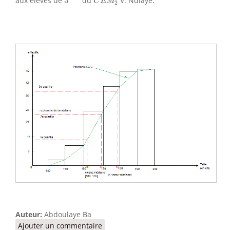
aux élèves de
3
du
V. Ndiaye.
C
E
M
2
Auteur:
Abdoulaye Ba
Ajouter un commentaire