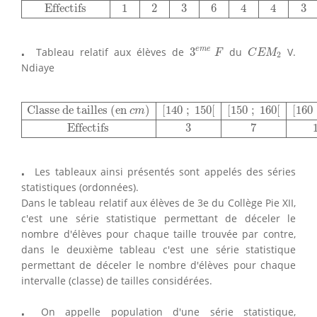
Effectifs
1
2
3
6
4
4
3
3
e
m
e
F
C
E
M
2
⋅
⋅
e
m
e
Tableau relatif aux élèves de
3
du
V.
F
C
E
M
2
Ndiaye
Classe de tailles (en
c
m
)
[
140
;
150
[
[
150
;
160
[
[
160
;
17
Classe de tailles (en 
)
[
140
;
150
[
[
150
;
160
[
[
160
c
m
Effectifs
3
7
⋅
⋅
Les tableaux ainsi présentés sont appelés des séries
statistiques (ordonnées).
Dans le tableau relatif aux élèves de 3e du Collège Pie XII,
c'est une série statistique permettant de déceler le
nombre d'élèves pour chaque taille trouvée par contre,
dans le deuxième tableau c'est une série statistique
permettant de déceler le nombre d'élèves pour chaque
intervalle (classe) de tailles considérées.
⋅
⋅
On appelle population d'une série statistique,