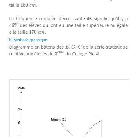
180
c
m
.
taille
180
.
c
m
La fréquence cumulée décroissante 46 signifie qu'il y a
46
%
46
%
des élèves qui ont eu une taille supérieure ou égale
170
c
m
.
à la taille
170
.
c
m
b) Méthode graphique
E
.
C
.
C
Diagramme en bâtons des
.
.
de la série statistique
E
C
C
3
e
m
e
e
m
e
relative aux élèves de
3
du Collège Pie XII.