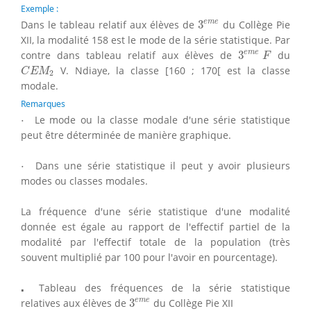
Exemple :
3
e
m
e
e
m
e
Dans le tableau relatif aux élèves de
3
du Collège Pie
XII, la modalité 158 est le mode de la série statistique. Par
3
e
m
e
F
e
m
e
contre dans tableau relatif aux élèves de
3
du
F
C
E
M
2
V. Ndiaye, la classe [160 ; 170[ est la classe
C
E
M
2
modale.
Remarques
⋅
⋅
Le mode ou la classe modale d'une série statistique
peut être déterminée de manière graphique.
⋅
⋅
Dans une série statistique il peut y avoir plusieurs
modes ou classes modales.
La fréquence d'une série statistique d'une modalité
donnée est égale au rapport de l'effectif partiel de la
modalité par l'effectif totale de la population (très
souvent multiplié par 100 pour l'avoir en pourcentage).
⋅
⋅
Tableau des fréquences de la série statistique
3
e
m
e
e
m
e
relatives aux élèves de
3
du Collège Pie XII