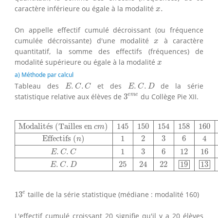
x
.
caractère inférieure ou égale à la modalité
.
x
On appelle effectif cumulé décroissant (ou fréquence
x
cumulée décroissante) d'une modalité
à caractère
x
quantitatif, la somme des effectifs (fréquences) de
x
modalité supérieure ou égale à la modalité
x
a) Méthode par calcul
E
.
C
.
C
E
.
C
.
D
Tableau des
.
.
et des
.
.
de la série
E
C
C
E
C
D
3
e
m
e
e
m
e
statistique relative aux élèves de
3
du Collège Pie XII.
Modalités (Tailles en
c
m
)
145
150
154
158
160
162
165
1
Modalit
é
s (Tailles en 
)
145
150
154
158
160
c
m
Effectifs 
(
)
1
2
3
6
4
n
.
.
1
3
6
12
16
E
C
C
.
.
25
24
22
19
13
E
C
D
13
e
e
13
taille de la série statistique (médiane : modalité 160)
L'effectif cumulé croissant 20 signifie qu'il y a 20 élèves