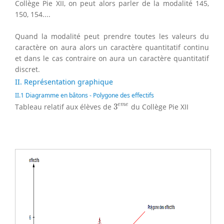
Collège Pie XII, on peut alors parler de la modalité 145,
150, 154....
Quand la modalité peut prendre toutes les valeurs du
caractère on aura alors un caractère quantitatif continu
et dans le cas contraire on aura un caractère quantitatif
discret.
II. Représentation graphique
II.1 Diagramme en bâtons - Polygone des effectifs
3
e
m
e
e
m
e
Tableau relatif aux élèves de
3
du Collège Pie XII