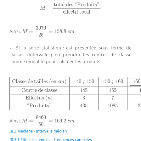
M
=
total des "Produits"
effectif total
total des "Produits"
=
M
effectif total
M
=
3970
25
=
158.8
c
m
3970
Ainsi,
=
=
158.8
M
c
m
25
⋅
⋅
Si la série statistique est présentée sous forme de
classes (intervalles) on prendra les centres de classe
comme modalité pour calculer les produits.
Classe de tailles (en
c
m
)
[
140
;
150
[
[
150
;
160
[
[
160
;
17
Classe de tailles (en 
)
[
140
;
150
[
[
150
;
160
[
[
160
c
m
Centre de classe
145
155
Effectifs 
(
)
3
7
n
"Produits"
435
1085
2
M
=
8460
50
=
169.2
c
m
8460
Ainsi,
=
=
169.2
M
c
m
50
III.3 Médiane - Intervalle médian
III.3.1 Effectifs cumulés - Fréquences cumulées