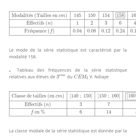
Modalités (Tailles en
c
m
)
145
150
154
158
160
162
165
1
Modalit
é
s (Tailles en 
)
145
150
154
158
16
c
m
Effectifs 
(
)
1
2
3
6
4
n
Fr
é
quence 
(
)
0.04
0.08
0.12
0.24
0.
f
Le mode de la série statistique est caractérisé par la
modalité 158.
⋅
⋅
Tableau des fréquences de la série statistique
3
e
m
e
C
E
M
2
e
m
e
relatives aux élèves de
3
du
V. Ndiaye
C
E
M
2
Classe de tailles (en
c
m
)
[
140
;
150
[
[
150
;
160
[
[
160
;
17
Classe de tailles (en 
)
[
140
;
150
[
[
150
;
160
[
[
160
c
m
Effectifs 
(
)
3
7
n
 en 
%
6
14
f
La classe modale de la série statistique est donnée par la