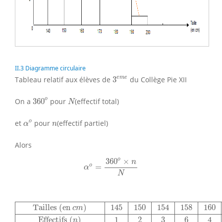
II.3 Diagramme circulaire
3
e
m
e
e
m
e
Tableau relatif aux élèves de
3
du Collège Pie XII
360
o
N
o
On a
360
pour
(effectif total)
N
α
o
n
o
et
pour
(effectif partiel)
α
n
Alors
α
o
=
360
o
×
n
N
o
360
×
n
o
=
α
N
Tailles (en
c
m
)
145
150
154
158
160
162
165
166
Effectifs
Tailles (en 
)
145
150
154
158
160
c
m
Effectifs 
(
)
1
2
3
6
4
n