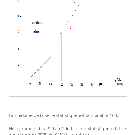
La médiane de la série statistique est la modalité 160.
F
.
C
.
C
Histogramme des
.
.
de la série statistique relative
F
C
C
3
e
m
e
C
E
M
2
e
m
e