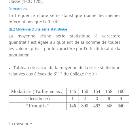
classe [160 ; 170[.
Remarques
La fréquence d'une série statistique donne les mêmes
informations que l'effectif.
III.2 Moyenne d'une série statistique
La moyenne d'une série statistique à caractère
quantitatif est égale au quotient de la somme de toutes
les valeurs prises par le caractère par l'effectif total de la
population.
⋅
⋅
Tableau de calcul de la moyenne de la série statistique
3
e
m
e
e
m
e
relatives aux élèves de
3
du Collège Pie XII
Modalités (Tailles en
c
m
)
145
150
154
158
160
162
165
1
Modalit
é
s (Tailles en 
)
145
150
154
158
160
c
m
Effectifs 
(
)
1
2
3
6
4
n
"Produits"
145
300
462
948
640
La moyenne