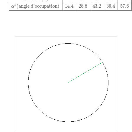
o
(
angle d'occupation
)
14.4
28.8
43.2
36.4
57.6
α