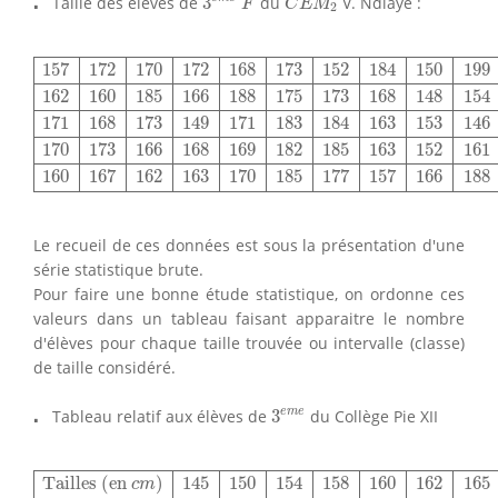
⋅
⋅
Taille des élèves de
3
du
V. Ndiaye :
F
C
E
M
2
157
172
170
172
168
173
152
184
150
199
162
160
185
16
157
172
170
172
168
173
152
184
150
199
162
160
185
166
188
175
173
168
148
154
171
168
173
149
171
183
184
163
153
146
170
173
166
168
169
182
185
163
152
161
160
167
162
163
170
185
177
157
166
188
Le recueil de ces données est sous la présentation d'une
série statistique brute.
Pour faire une bonne étude statistique, on ordonne ces
valeurs dans un tableau faisant apparaitre le nombre
d'élèves pour chaque taille trouvée ou intervalle (classe)
de taille considéré.
3
e
m
e
⋅
⋅
e
m
e
Tableau relatif aux élèves de
3
du Collège Pie XII
Tailles (en
c
m
)
145
150
154
158
160
162
165
166
Effectifs
Tailles (en 
)
145
150
154
158
160
162
165
c
m