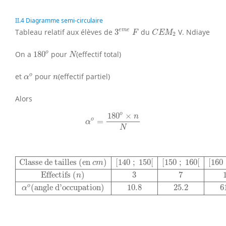
II.4 Diagramme semi-circulaire
3
e
m
e
F
C
E
M
2
e
m
e
Tableau relatif aux élèves de
3
du
V. Ndiaye
F
C
E
M
2
180
o
N
o
On a
180
pour
(effectif total)
N
α
o
n
o
et
pour
(effectif partiel)
α
n
Alors
α
o
=
180
o
×
n
N
o
180
×
n
o
=
α
N
Classe de tailles (en
c
m
)
[
140
;
150
[
[
150
;
160
[
[
160
;
17
Classe de tailles (en 
)
[
140
;
150
[
[
150
;
160
[
[
160
c
m
Effectifs 
(
)
3
7
n
o
(
angle d'occupation
)
10.8
25.2
6
α