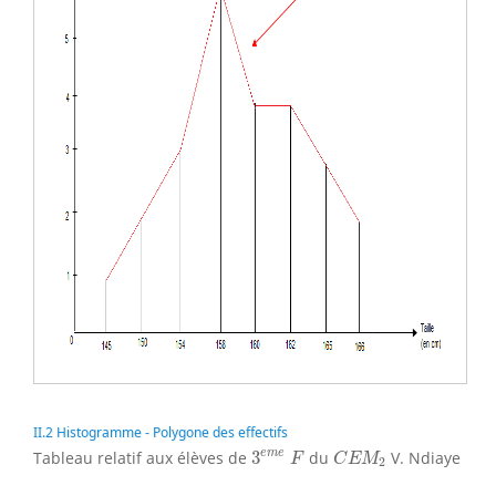
II.2 Histogramme - Polygone des effectifs
3
e
m
e
F
C
E
M
2
e
m
e
Tableau relatif aux élèves de
3
du
V. Ndiaye
F
C
E
M
2