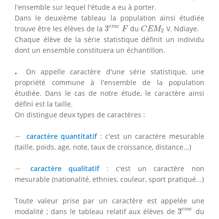
l'ensemble sur lequel l'étude a eu à porter.
Dans le deuxième tableau la population ainsi étudiée
3
e
m
e
F
C
E
M
2
e
m
e
trouve être les élèves de la
3
du
V. Ndiaye.
F
C
E
M
2
Chaque élève de la série statistique définit un individu
dont un ensemble constituera un échantillon.
⋅
⋅
On appelle caractère d'une série statistique, une
propriété commune à l'ensemble de la population
étudiée. Dans le cas de notre étude, le caractère ainsi
défini est la taille.
On distingue deux types de caractères :
−
−
caractère quantitatif
: c'est un caractère mesurable
(taille, poids, age, note, taux de croissance, distance...)
−
−
caractère qualitatif
: c'est un caractère non
mesurable (nationalité, ethnies, couleur, sport pratiqué...)
Toute valeur prise par un caractère est appelée une
3
e
m
e
e
m
e
modalité ; dans le tableau relatif aux élèves de
3
du