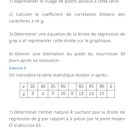
1) Représenter le nuage de points associé à cette série.
2) Calculer le coefficient de corrélation linéaire des
x
et
y
.
caractères
 et 
.
x
y
3) Déterminer une équation de la droite de régression de
y
en
x
 en 
et représenter cette droite sur le graphique.
y
x
4) Donner une estimation du poids du nourrisson 30
jours après sa naissance.
Exercice 4
On considère la série statistique double ci-après :
x
35
40
35
65
65
85
90
k
y
3
4
5
10
8
13
14
15
35
40
35
65
65
85
90
x
k
3
4
5
10
8
13
14
15
y
k
1) Déterminer l'entier naturel
sachant que la droite de
k
y
x
régression de
par rapport à
passe par le point moyen
y
x
G
d'abscisse 65.
G