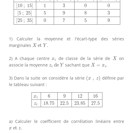
[
10
;
15
]
1
3
0
0
[
5
;
25
]
5
9
8
3
[
25
;
35
]
0
7
5
9
1) Calculer la moyenne et l'écart-type des séries
X
et
Y
.
marginales
 et 
.
X
Y
X
x
i
2) A chaque centre
de classe de la série de
on
x
X
i
z
i
de
Y
X
=
x
i
.
associe la moyenne
 de 
sachant que
=
.
z
Y
X
x
i
i
(
x
,
z
)
3) Dans la suite on considère la série
(
,
)
définie par
x
z
le tableau suivant :
x
i
6
9
12
16
z
i
18.75
22.5
23.85
27.5
6
9
12
16
x
i
18.75
22.5
23.85
27.5
z
i
a) Calculer le coefficient de corrélation linéaire entre
x
et
z
.
 et 
.
x
z