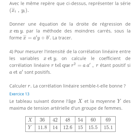
Avec le même repère que ci-dessus, représenter la série
(
x
¯
i
,
y
i
)
.
¯
¯
¯
(
,
)
.
x
y
i
i
Donner une équation de la droite de régression de
x
en
y
 en 
, par la méthode des moindres carrés, sous la
x
y
x
¯
=
a
′
y
+
b
′
.
′
′
¯
¯
¯
forme
=
+
.
La tracer.
x
a
y
b
4) Pour mesurer l'intensité de la corrélation linéaire entre
x
et
y
les variables
 et 
, on calcule le coefficient de
x
y
r
tel que
r
2
=
a
a
′
,
r
2
′
corrélation linéaire
 tel que 
=
,
étant positif si
r
r
a
a
r
a
et
a
′
′
 et 
sont positifs.
a
a
r
.
Calculer
.
La corrélation linéaire semble-t-elle bonne ?
r
Exercice 13
X
Y
Le tableau suivant donne l'âge
et la moyenne
des
X
Y
maxima de tension artérielle d'un groupe de femmes.
X
36
42
48
54
60
69
Y
11.8
14
12.6
15
15.5
15.1
36
42
48
54
60
69
X
11.8
14
12.6
15
15.5
15.1
Y