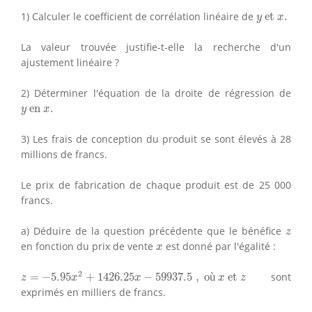
y
et
x
.
1) Calculer le coefficient de corrélation linéaire de
 et 
.
y
x
La valeur trouvée justifie-t-elle la recherche d'un
ajustement linéaire ?
2) Déterminer l'équation de la droite de régression de
y
en
x
.
 en 
.
y
x
3) Les frais de conception du produit se sont élevés à 28
millions de francs.
Le prix de fabrication de chaque produit est de 25 000
francs.
z
a) Déduire de la question précédente que le bénéfice
z
x
en fonction du prix de vente
est donné par l'égalité :
x
z
=
−
5.95
x
2
+
1426.25
x
−
59937.5
,
où
x
et
z
2
=
−
5.95
+
1426.25
−
59937.5
,
 o
ù
 et 
sont
z
x
x
x
z
exprimés en milliers de francs.