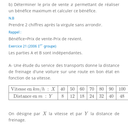
x
b) Déterminer le prix de vente
permettant de réaliser
x
un bénéfice maximum et calculer ce bénéfice.
N.B
Prendre 2 chiffres après la virgule sans arrondir.
Rappel :
Bénéfice=Prix de vente-Prix de revient.
1
e
r
e
r
Exercice 21 (2006
1
groupe)
Les parties A et B sont indépendantes.
A- Une étude du service des transports donne la distance
de freinage d'une voiture sur une route en bon état en
fonction de sa vitesse.
Vitesse en
k
m
/
h
:
X
40
50
60
70
80
90
100
110
120
Distan
Vitesse en 
/
:
40
50
60
70
80
90
100
k
m
h
X
Distance en 
:
8
12
18
24
32
40
48
m
Y
X
Y
On désigne par
la vitesse et par
la distance de
X
Y
freinage.