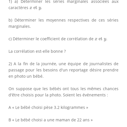
1) a) Déterminer les séries marginales associées aux
x
et
y
.
caractères
 et 
.
x
y
b) Déterminer les moyennes respectives de ces séries
marginales.
x
et
y
.
c) Déterminer le coefficient de corrélation de
 et 
.
x
y
La corrélation est-elle bonne ?
2) A la fin de la journée, une équipe de journalistes de
passage pour les besoins d'un reportage désire prendre
en photo un bébé.
On suppose que les bébés ont tous les mêmes chances
d'être choisis pour la photo. Soient les événements :
A « Le bébé choisi pèse 3.2 kilogrammes »
B « Le bébé choisi a une maman de 22 ans »