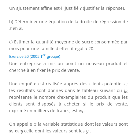
Un ajustement affine est-il justifié ? (justifier la réponse).
b) Déterminer une équation de la droite de régression de
z
en
x
.
 en 
.
z
x
c) Estimer la quantité moyenne de sucre consommée par
mois pour une famille d'effectif égal à 20.
1
e
r
e
r
Exercice 20 (2005
1
groupe)
Une entreprise a mis au point un nouveau produit et
cherche à en fixer le prix de vente.
Une enquête est réalisée auprès des clients potentiels ;
y
i
les résultats sont donnés dans le tableau suivant où
y
i
représente le nombre d'exemplaires du produit que les
clients sont disposés à acheter si le prix de vente,
x
i
.
exprimé en milliers de francs, est
.
x
i
x
On appelle
la variable statistique dont les valeurs sont
x
x
i
et
y
y
i
.
 et 
celle dont les valeurs sont les
.
x
y
y
i
i