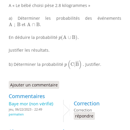
A « Le bébé choisi pèse 2.8 kilogrammes »
a) Déterminer les probabilités des événements
A
;
B et A
∩
B
.
A
;
B et A
∩
B
.
p
(
A
∪
B
)
.
En déduire la probabilité
(
A
∪
B
)
.
p
Justifier les résultats.
p
(
C
|
B
¯
)
.
(
)
¯
¯¯
¯
b) Déterminer la probabilité
C
|
B
.
Justifier.
p
Ajouter un commentaire
Commentaires
Correction
Baye mor (non vérifié)
jeu, 06/22/2023 - 22:49
Correction
permalien
répondre