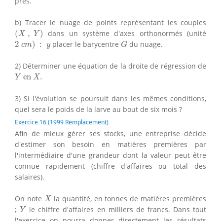
près.
b) Tracer le nuage de points représentant les couples
(
X
,
Y
)
(
,
)
dans un système d'axes orthonormés (unité
X
Y
2
c
m
)
:
y
G
2
)
:
placer le barycentre
du nuage.
c
m
y
G
2) Déterminer une équation de la droite de régression de
Y
en
X
.
 en 
.
Y
X
3) Si l'évolution se poursuit dans les mêmes conditions,
quel sera le poids de la larve au bout de six mois ?
Exercice 16 (1999 Remplacement)
Afin de mieux gérer ses stocks, une entreprise décide
d'estimer son besoin en matières premières par
l'intermédiaire d'une grandeur dont la valeur peut être
connue rapidement (chiffre d'affaires ou total des
salaires).
X
On note
la quantité, en tonnes de matières premières
X
Y
;
le chiffre d'affaires en milliers de francs. Dans tout
Y
l'exercice on pourra donner directement les résultats