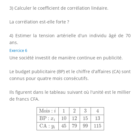
3) Calculer le coefficient de corrélation linéaire.
La corrélation est-elle forte ?
4) Estimer la tension artérielle d'un individu âgé de 70
ans.
Exercice 6
Une société investit de manière continue en publicité.
Le budget publicitaire (BP) et le chiffre d'affaires (CA) sont
connus pour quatre mois consécutifs.
Ils figurent dans le tableau suivant où l'unité est le millier
de francs CFA.
Mois :
i
1
2
3
4
BP :
x
i
10
12
15
13
CA :
y
i
45
79
99
Mois : 
1
2
3
4
i
BP : 
10
12
15
13
x
i
CA : 
45
79
99
115
y
i