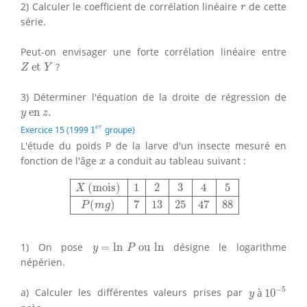
r
2) Calculer le coefficient de corrélation linéaire
de cette
r
série.
Peut-on envisager une forte corrélation linéaire entre
Z
et
Y
 et 
?
Z
Y
3) Déterminer l'équation de la droite de régression de
y
en
z
.
 en 
.
y
z
1
e
r
e
r
Exercice 15 (1999
1
groupe)
L'étude du poids P de la larve d'un insecte mesuré en
x
fonction de l'âge
a conduit au tableau suivant :
x
X
(mois)
1
2
3
4
5
P
(
m
g
)
7
13
25
47
88
 (mois)
1
2
3
4
5
X
(
)
7
13
25
47
88
P
m
g
y
=
ln
P
ou
ln
1) On pose
=
ln
 ou 
ln
désigne le logarithme
y
P
népérien.
y
à
10
−
5
−
5
a) Calculer les différentes valeurs prises par
à
10
y