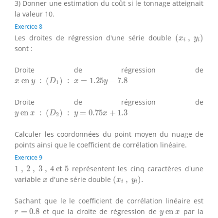
3) Donner une estimation du coût si le tonnage atteignait
la valeur 10.
Exercice 8
(
x
i
,
y
i
)
Les droites de régression d'une série double
(
,
)
x
y
i
i
sont :
Droite de régression de
x
en
y
:
(
D
1
)
:
x
=
1.25
y
−
7.8
 en 
:
(
)
:
=
1.25
−
7.8
x
y
D
x
y
1
Droite de régression de
y
en
x
:
(
D
2
)
:
y
=
0.75
x
+
1.3
 en 
:
(
)
:
=
0.75
+
1.3
y
x
D
y
x
2
Calculer les coordonnées du point moyen du nuage de
points ainsi que le coefficient de corrélation linéaire.
Exercice 9
1
,
2
,
3
,
4
et
5
1
,
2
,
3
,
4
 et 
5
représentent les cinq caractères d'une
(
x
i
,
y
i
)
.
x
variable
d'une série double
(
,
)
.
x
x
y
i
i
Sachant que le le coefficient de corrélation linéaire est
r
=
0.8
y
en
x
=
0.8
et que la droite de régression de
 en 
par la
r
y
x