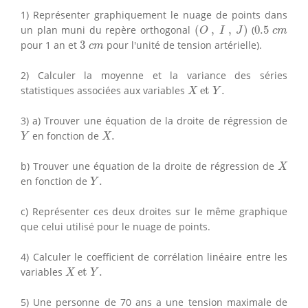
1) Représenter graphiquement le nuage de points dans
(
O
,
I
,
J
)
0.5
c
m
un plan muni du repère orthogonal
(
,
,
)
(
0.5
O
I
J
c
m
3
c
m
pour 1 an et
3
pour l'unité de tension artérielle).
c
m
2) Calculer la moyenne et la variance des séries
X
et
Y
.
statistiques associées aux variables
 et 
.
X
Y
3) a) Trouver une équation de la droite de régression de
Y
X
.
en fonction de
.
Y
X
X
b) Trouver une équation de la droite de régression de
X
Y
.
en fonction de
.
Y
c) Représenter ces deux droites sur le même graphique
que celui utilisé pour le nuage de points.
4) Calculer le coefficient de corrélation linéaire entre les
X
et
Y
.
variables
 et 
.
X
Y
5) Une personne de 70 ans a une tension maximale de