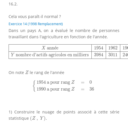
16.2.
Cela vous paraît-il normal ?
Exercice 14 (1998 Remplacement)
Dans un pays A, on a évalué le nombre de personnes
travaillant dans l'agriculture en fonction de l'année.
X
année
1954
1962
1968
1975
1982
1990
Y
nombre d’acti
 ann
é
e
1954
1962
19
X
 nombre d’actifs agricoles en milliers
3984
3011
24
Y
Z
On note
le rang de l'année
Z
{
1954
a pour rang
Z
=
0
1990
a pour rang
Z
=
1954
 a pour rang 
=
0
Z
{
1990
 a pour rang 
=
36
Z
1) Construire le nuage de points associé à cette série
(
Z
,
Y
)
.
statistique
(
,
)
.
Z
Y