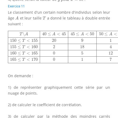
Exercice 11
Le classement d'un certain nombre d'individus selon leur
A
T
âge
et leur taille
a donné le tableau à double entrée
A
T
suivant :
T
∖
A
40
≤
A
<
45
45
≤
A
<
50
50
≤
A
<
55
55
≤
A
<
60
150
≤
T
<
155
2
∖
40
≤
<
45
45
≤
<
50
50
≤
<
T
A
A
A
A
150
≤
<
155
20
9
1
T
155
≤
<
160
2
18
4
T
160
≤
<
165
0
5
12
T
165
≤
<
170
0
1
7
T
On demande :
1) de représenter graphiquement cette série par un
nuage de points.
2) de calculer le coefficient de corrélation.
3) de calculer par la méthode des moindres carrés