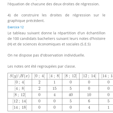
l'équation de chacune des deux droites de régression.
4) de construire les droites de régression sur le
graphique précédent.
Exercice 12
Le tableau suivant donne la répartition d'un échantillon
de 100 candidats bacheliers suivant leurs notes d'histoire
(H) et de sciences économiques et sociales (S.E.S)
On ne dispose pas d'observation individuelle.
Les notes ont été regroupées par classe.
S
(
y
)
∖
H
(
x
)
[
0
;
4
[
[
4
;
8
[
[
8
;
12
[
[
12
;
14
[
[
14
;
18
[
[
0
;
4
[
2
1
0
0
0
(
)
∖
(
)
[
0
;
4
[
[
4
;
8
[
[
8
;
12
[
[
12
;
14
[
[
14
;
1
S
y
H
x
[
0
;
4
[
2
1
0
0
0
[
4
;
8
[
2
15
5
0
0
[
8
;
12
[
0
4
40
10
0
[
12
;
14
[
0
0
5
6
5
[
14
;
18
[
0
0
0
4
1