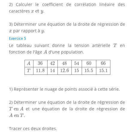
2) Calculer le coefficient de corrélation linéaire des
x
et
y
.
caractères
 et 
.
x
y
3) Déterminer une équation de la droite de régression de
x
y
.
par rapport à
.
x
y
Exercice 5
T
Le tableau suivant donne la tension artérielle
en
T
A
fonction de l'âge
d'une population.
A
A
36
42
48
54
60
66
T
11.8
14
12.6
15
15.5
15.1
36
42
48
54
60
66
A
11.8
14
12.6
15
15.5
15.1
T
1) Représenter le nuage de points associé à cette série.
2) Déterminer une équation de la droite de régression de
T
en
A
 en 
et une équation de la droite de régression de
T
A
A
en
T
.
 en 
.
A
T
Tracer ces deux droites.