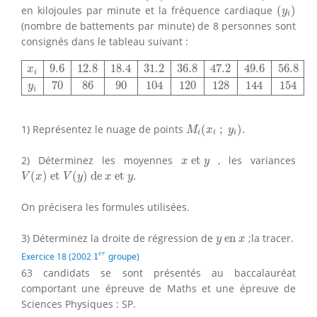
(
y
i
)
en kilojoules par minute et la fréquence cardiaque
(
)
y
i
(nombre de battements par minute) de 8 personnes sont
consignés dans le tableau suivant :
x
i
9.6
12.8
18.4
31.2
36.8
47.2
49.6
56.8
y
i
70
86
90
104
120
9.6
12.8
18.4
31.2
36.8
47.2
49.6
56.8
x
i
70
86
90
104
120
128
144
154
y
i
M
i
(
x
i
;
y
i
)
.
1) Représentez le nuage de points
(
;
)
.
M
x
y
i
i
i
x
et
y
2) Déterminez les moyennes
 et 
, les variances
x
y
V
(
x
)
et
V
(
y
)
de
x
et
y
.
(
)
 et 
(
)
 de 
 et 
.
V
x
V
y
x
y
On précisera les formules utilisées.
y
en
x
3) Déterminez la droite de régression de
 en 
;la tracer.
y
x
1
e
r
e
r
Exercice 18 (2002
1
groupe)
63 candidats se sont présentés au baccalauréat
comportant une épreuve de Maths et une épreuve de
Sciences Physiques : SP.