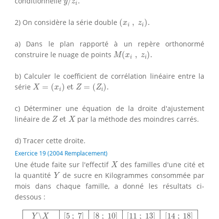
conditionnelle
/
.
y
z
i
(
x
i
,
z
i
)
.
2) On considère la série double
(
,
)
.
x
z
i
i
a) Dans le plan rapporté à un repère orthonormé
M
(
x
i
,
z
i
)
.
construire le nuage de points
(
,
)
.
M
x
z
i
i
b) Calculer le coefficient de corrélation linéaire entre la
X
=
(
x
i
)
et
Z
=
(
Z
i
)
.
série
=
(
)
 et 
=
(
)
.
X
x
Z
Z
i
i
c) Déterminer une équation de la droite d'ajustement
Z
et
X
linéaire de
 et 
par la méthode des moindres carrés.
Z
X
d) Tracer cette droite.
Exercice 19 (2004 Remplacement)
X
Une étude faite sur l'effectif
des familles d'une cité et
X
Y
la quantité
de sucre en Kilogrammes consommée par
Y
mois dans chaque famille, a donné les résultats ci-
dessous :
Y
∖
X
[
5
;
7
]
[
8
;
10
]
[
11
;
13
]
[
14
;
18
]
[
10
;
15
]
1
3
0
0
[
5
;
25
]
∖
[
5
;
7
]
[
8
;
10
]
[
11
;
13
]
[
14
;
18
]
Y
X