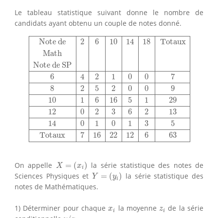
Le tableau statistique suivant donne le nombre de
candidats ayant obtenu un couple de notes donné.
Note de
2
6
10
14
18
Totaux
Math
Note de SP
6
4
2
1
0
0
Note de
2
6
10
14
18
Totaux
Math
Note de SP
6
4
2
1
0
0
7
8
2
5
2
0
0
9
10
1
6
16
5
1
29
12
0
2
3
6
2
13
14
0
1
0
1
3
5
Totaux
7
16
22
12
6
63
X
=
(
x
i
)
On appelle
=
(
)
la série statistique des notes de
X
x
i
Y
=
(
y
i
)
Sciences Physiques et
=
(
)
la série statistique des
Y
y
i
notes de Mathématiques.
x
i
z
i
1) Déterminer pour chaque
la moyenne
de la série
x
z
i
i
y
/
z
i
.