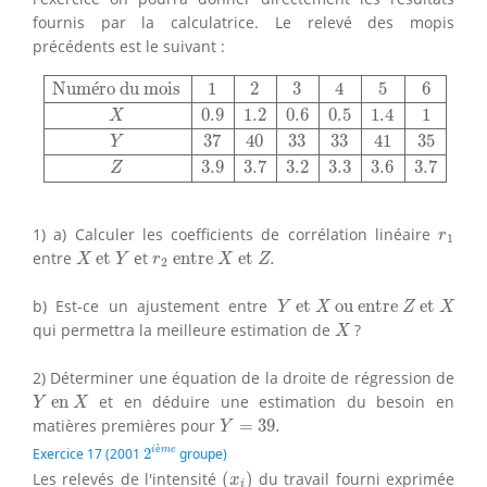
fournis par la calculatrice. Le relevé des mopis
précédents est le suivant :
Numéro du mois
1
2
3
4
5
6
X
0.9
1.2
0.6
0.5
1.4
1
Y
37
40
33
Num
é
ro du mois
1
2
3
4
5
6
0.9
1.2
0.6
0.5
1.4
1
X
37
40
33
33
41
35
Y
3.9
3.7
3.2
3.3
3.6
3.7
Z
r
1
1) a) Calculer les coefficients de corrélation linéaire
r
1
X
et
Y
r
2
entre
X
et
Z
.
entre
 et 
et
 entre 
 et 
.
X
Y
r
X
Z
2
Y
et
X
ou entre
Z
et
X
b) Est-ce un ajustement entre
 et 
 ou entre 
 et 
Y
X
Z
X
X
qui permettra la meilleure estimation de
?
X
2) Déterminer une équation de la droite de régression de
Y
en
X
 en 
et en déduire une estimation du besoin en
Y
X
Y
=
39.
matières premières pour
=
39.
Y
2
i
è
m
e
è
i
m
e
Exercice 17 (2001
2
groupe)
(
x
i
)
Les relevés de l'intensité
(
)
du travail fourni exprimée
x
i