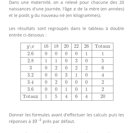
Dans une maternité, on a relevé pour chacune des 20
x
naissances d'une journée, l'âge
de la mère (en années)
x
y
et le poids
du nouveau-né (en kilogrammes).
y
Les résultats sont regroupés dans le tableau à double
entrée ci-dessous :
y
∖
x
16
18
20
22
26
Totaux
2.6
0
0
0
0
1
1
2.8
1
1
0
3
0
5
3
0
∖
16
18
20
22
26
Totaux
y
x
2.6
0
0
0
0
1
1
2.8
1
1
0
3
0
5
3
0
2
0
2
2
6
3.2
0
0
3
1
0
4
3.4
0
2
0
0
0
2
3.6
0
0
1
0
1
2
Totaux
1
5
4
6
4
20
Donner les formules avant d'effectuer les calculs puis les
10
−
2
−
2
réponses à
10
près par défaut.