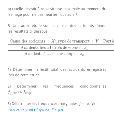
b) Quelle devrait être sa vitesse maximale au moment du
freinage pour ne pas heurter l'obstacle ?
B- Une autre étude sur les causes des accidents donne
les résultats ci-dessous.
Cause des accidents
:
X
∖
Type de transport
:
Y
Particul
Cause des accidents 
:
∖
Type de transport 
:
Partic
X
Y
Accidents li
é
s 
à
 l’exc
è
s de vitesse : 
x
1
Accidents 
à
 cause m
é
canique : 
x
2
1) Déterminer l'effectif total des accidents enregistrés
lors de cette étude.
2) Déterminer les fréquences conditionnelles
f
y
2
/
x
1
et
f
x
2
/
y
2
.
 et 
.
f
f
2
1
2
2
/
/
y
x
x
y
f
⋅
1
et
f
2
⋅
⋅
3) Déterminer les fréquences marginales
⋅
 et 
⋅
⋅
f
f
1
2
1
e
r
1
e
r
e
r
e
r
Exercice 22 (2008
1
groupe
1
sujet)