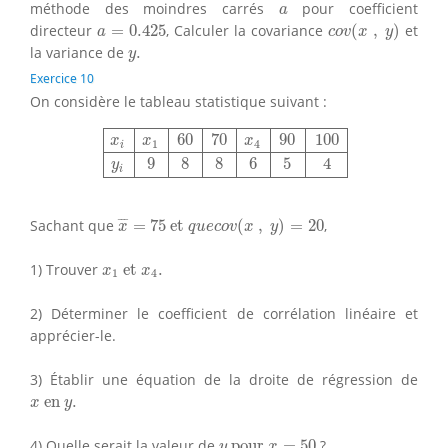
a
méthode des moindres carrés
pour coefficient
a
c
o
v
(
x
,
y
)
a
=
0.425
directeur
=
0.425
, Calculer la covariance
(
,
)
et
a
c
o
v
x
y
y
.
la variance de
.
y
Exercice 10
On considère le tableau statistique suivant :
x
i
x
1
60
70
x
4
90
100
y
i
9
8
8
6
5
4
60
70
90
100
x
x
x
1
4
i
9
8
8
6
5
4
y
i
x
¯
=
75
et
q
u
e
c
o
v
(
x
,
y
)
=
20
¯
¯
¯
Sachant que
=
75
 et 
(
,
)
=
20
,
x
q
u
e
c
o
v
x
y
x
1
et
x
4
.
1) Trouver
 et 
.
x
x
1
4
2) Déterminer le coefficient de corrélation linéaire et
apprécier-le.
3) Établir une équation de la droite de régression de
x
en
y
.
 en 
.
x
y
y
pour
x
=
50
4) Quelle serait la valeur de
 pour 
=
50
?
y
x