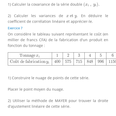
(
x
i
,
y
i
)
.
1) Calculer la covariance de la série double
(
,
)
.
x
y
i
i
x
et
y
.
2) Calculer les variances de
 et 
.
En déduire le
x
y
coefficient de corrélation linéaire et apprécier-le.
Exercice 7
On considère le tableau suivant représentant le coût (en
millier de francs CFA) de la fabrication d'un produit en
fonction du tonnage :
Tonnage
x
i
1
2
3
4
5
6
7
8
Coût de fabrication
y
i
400
575
715
Tonnage
1
2
3
4
5
6
x
i
Co
û
t de fabrication
400
575
715
848
996
115
y
i
1) Construire le nuage de points de cette série.
Placer le point moyen du nuage.
2) Utiliser la méthode de MAYER pour trouver la droite
d'ajustement linéaire de cette série.