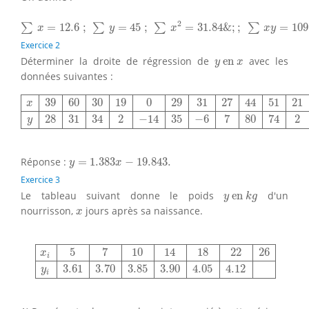
∑
x
=
12.6
;
∑
y
=
45
;
∑
x
2
=
31.84
&
;
;
∑
x
y
=
109.27.
2
=
12.6
;
=
45
;
=
31.84
&
;
;
=
109
∑
∑
∑
∑
x
y
x
x
y
Exercice 2
y
en
x
Déterminer la droite de régression de
 en 
avec les
y
x
données suivantes :
x
39
60
30
19
0
29
31
27
44
51
21
25
34
y
28
31
34
2
−
14
35
−
6
7
39
60
30
19
0
29
31
27
44
51
21
x
28
31
34
2
−
14
35
−
6
7
80
74
2
y
y
=
1.383
x
−
19.843.
Réponse :
=
1.383
−
19.843.
y
x
Exercice 3
y
en
k
g
Le tableau suivant donne le poids
 en 
d'un
y
k
g
x
nourrisson,
jours après sa naissance.
x
x
i
5
7
10
14
18
22
26
y
i
3.61
3.70
3.85
3.90
4.05
4.12
5
7
10
14
18
22
26
x
i
3.61
3.70
3.85
3.90
4.05
4.12
y
i