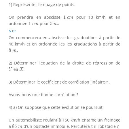
1) Représenter le nuage de points.
1
c
m
On prendra en abscisse
1
pour 10 km/h et en
c
m
1
c
m
5
m
.
ordonnée
1
pour
5
.
c
m
m
N.B :
On commencera en abscisse les graduations à partir de
40 km/h et en ordonnée les les graduations à partir de
8
m
.
8
.
m
2) Déterminer l'équation de la droite de régression de
Y
en
X
.
 en 
.
Y
X
r
.
3) Déterminer le coefficient de corrélation linéaire
.
r
Avons-nous une bonne corrélation ?
4) a) On suppose que cette évolution se poursuit.
Un automobiliste roulant à 150 km/h entame un freinage
85
m
à
85
d'un obstacle immobile. Percutera-t-il l'obstacle ?
m