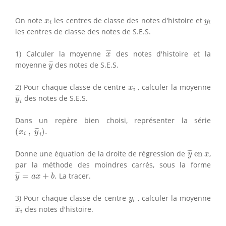
x
i
y
i
On note
les centres de classe des notes d'histoire et
x
y
i
i
les centres de classe des notes de S.E.S.
x
¯
¯
¯
¯
1) Calculer la moyenne
des notes d'histoire et la
x
y
¯
¯
¯
¯
moyenne
des notes de S.E.S.
y
x
i
2) Pour chaque classe de centre
, calculer la moyenne
x
i
y
¯
i
¯
¯
¯
des notes de S.E.S.
y
i
Dans un repère bien choisi, représenter la série
(
x
i
,
y
¯
i
)
.
¯
¯
¯
(
,
)
.
x
y
i
i
y
¯
en
x
¯
¯
¯
Donne une équation de la droite de régression de
 en 
,
y
x
par la méthode des moindres carrés, sous la forme
y
¯
=
a
x
+
b
.
¯
¯
¯
=
+
.
La tracer.
y
a
x
b
y
i
3) Pour chaque classe de centre
, calculer la moyenne
y
i
x
¯
i
¯
¯
¯
des notes d'histoire.
x
i