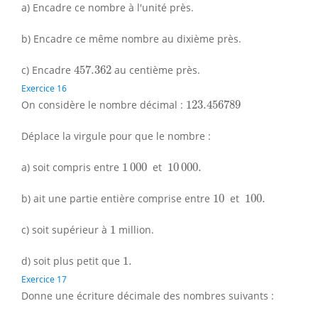
a) Encadre ce nombre à l'unité près.
b) Encadre ce même nombre au dixième près.
457.362
c) Encadre
457.362
au centième près.
Exercice 16
123.456789
On considère le nombre décimal :
123.456789
Déplace la virgule pour que le nombre :
1
000
10
000.
a) soit compris entre
1
000
et
10
000.
10
100.
b) ait une partie entière comprise entre
10
et
100.
1
c) soit supérieur à
1
million.
1.
d) soit plus petit que
1.
Exercice 17
Donne une écriture décimale des nombres suivants :