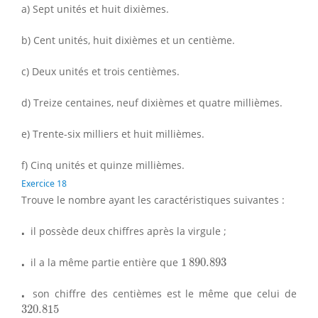
a) Sept unités et huit dixièmes.
b) Cent unités, huit dixièmes et un centième.
c) Deux unités et trois centièmes.
d) Treize centaines, neuf dixièmes et quatre millièmes.
e) Trente-six milliers et huit millièmes.
f) Cinq unités et quinze millièmes.
Exercice 18
Trouve le nombre ayant les caractéristiques suivantes :
⋅
⋅
il possède deux chiffres après la virgule ;
1
890.893
⋅
⋅
il a la même partie entière que
1
890.893
⋅
⋅
son chiffre des centièmes est le même que celui de
320.815
320.815