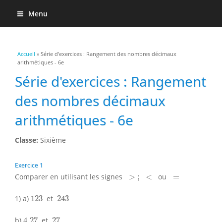
Menu
Vous êtes ici
Accueil
» Série d'exercices : Rangement des nombres décimaux
arithmétiques - 6e
Série d'exercices : Rangement
des nombres décimaux
arithmétiques - 6e
Classe:
Sixième
Exercice 1
>
;
<
=
Comparer en utilisant les signes
>
;
<
ou
=
243
123
1) a)
123
et
243
4.27
27
b)
4.27
et
27