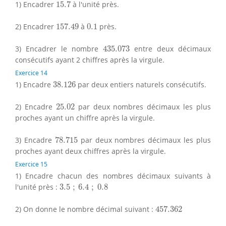
15.7
1) Encadrer
15.7
à l'unité près.
157.49
0.1
2) Encadrer
157.49
à
0.1
près.
435.073
3) Encadrer le nombre
435.073
entre deux décimaux
consécutifs ayant 2 chiffres après la virgule.
Exercice 14
38.126
1) Encadre
38.126
par deux entiers naturels consécutifs.
25.02
2) Encadre
25.02
par deux nombres décimaux les plus
proches ayant un chiffre après la virgule.
78.715
3) Encadre
78.715
par deux nombres décimaux les plus
proches ayant deux chiffres après la virgule.
Exercice 15
1) Encadre chacun des nombres décimaux suivants à
3.5
;
6.4
;
0.8
l'unité près :
3.5
;
6.4
;
0.8
457.362
2) On donne le nombre décimal suivant :
457.362