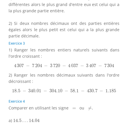
différentes alors le plus grand d'entre eux est celui qui a
la plus grande partie entière.
2) Si deux nombres décimaux ont des parties entières
égales alors le plus petit est celui qui a la plus grande
partie décimale.
Exercice 3
1) Ranger les nombres entiers naturels suivants dans
l'ordre croissant :
4
307
−
7
204
−
3
720
−
4
037
−
3
407
−
7
304
4
307
−
7
204
−
3
720
−
4
037
−
3
407
−
7
304
2) Ranger les nombres décimaux suivants dans l'ordre
décroissant :
18.5
−
340.01
−
304.10
−
58.1
−
430.7
−
1.185
18.5
−
340.01
−
304.10
−
58.1
−
430.7
−
1.185
Exercice 4
≠
.
=
Comparer en utilisant les signe
=
ou
≠
.
14.5
…
14.04
a)
14.5
…
14.04