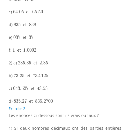
64.05
65.50
c)
64.05
et
65.50
835
838
d)
835
et
838
037
37
e)
037
et
37
1
1.0002
f)
1
et
1.0002
235.35
2.35
2) a)
235.35
et
2.35
73.25
732.125
b)
73.25
et
732.125
043.527
43.53
c)
043.527
et
43.53
835.27
835.2700
d)
835.27
et
835.2700
Exercice 2
Les énoncés ci-dessous sont-ils vrais ou faux ?
1) Si deux nombres décimaux ont des parties entières