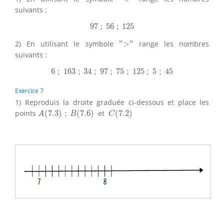
suivants :
97
;
56
;
125
97
;
56
;
125
">"
2) En utilisant le symbole
"
>
"
range les nombres
suivants :
6
;
163
;
34
;
97
;
75
;
125
;
5
;
45
6
;
163
;
34
;
97
;
75
;
125
;
5
;
45
Exercice 7
1) Reproduis la droite graduée ci-dessous et place les
A
(
7.3
)
;
B
(
7.6
)
C
(
7.2
)
points
(
7.3
)
;
(
7.6
)
et
(
7.2
)
A
B
C