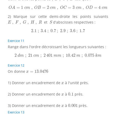
O
A
=
1
c
m
,
O
B
=
2
c
m
,
O
C
=
3
c
m
,
O
D
=
4
c
m
=
1
,
=
2
,
=
3
,
=
4
O
A
c
m
O
B
c
m
O
C
c
m
O
D
c
m
2) Marque sur cette demi-droite les points suivants
E
,
F
,
G
,
H
,
R
S
,
,
,
,
et
d'abscisses respectives :
E
F
G
H
R
S
2.1
;
3.4
;
0.7
;
2.9
;
3.6
;
1.7
2.1
;
3.4
;
0.7
;
2.9
;
3.6
;
1.7
Exercice 11
Range dans l'ordre décroissant les longueurs suivantes :
2
d
m
;
21
c
m
;
2
401
m
m
;
10.42
m
;
0.075
k
m
2
;
21
;
2
401
;
10.42
;
0.075
d
m
c
m
m
m
m
k
m
Exercice 12
x
=
13.0476
On donne
=
13.0476
x
x
1) Donner un encadrement de
à l'unité près.
x
0.1
x
2) Donner un encadrement de
à
0.1
près.
x
0.001
x
3) Donner un encadrement de
à
0.001
près.
x
Exercice 13