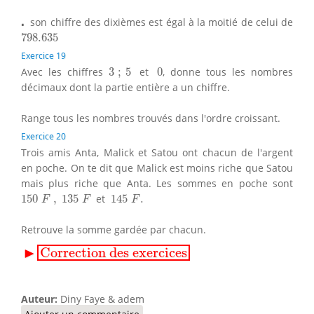
⋅
⋅
son chiffre des dixièmes est égal à la moitié de celui de
798.635
798.635
Exercice 19
3
;
5
0
Avec les chiffres
3
;
5
et
0
, donne tous les nombres
décimaux dont la partie entière a un chiffre.
Range tous les nombres trouvés dans l'ordre croissant.
Exercice 20
Trois amis Anta, Malick et Satou ont chacun de l'argent
en poche. On te dit que Malick est moins riche que Satou
mais plus riche que Anta. Les sommes en poche sont
150
F
,
135
F
145
F
.
150
,
135
et
145
.
F
F
F
Retrouve la somme gardée par chacun.
▸
Correction des exercices
▶
Correction des exercices
Auteur:
Diny Faye & adem