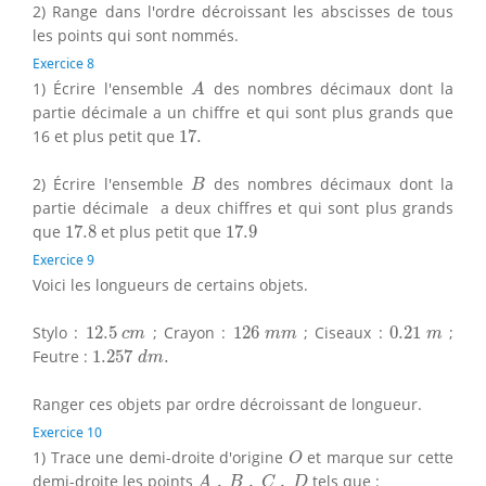
2) Range dans l'ordre décroissant les abscisses de tous
les points qui sont nommés.
Exercice 8
A
1) Écrire l'ensemble
des nombres décimaux dont la
A
partie décimale a un chiffre et qui sont plus grands que
17.
16 et plus petit que
17.
B
2) Écrire l'ensemble
des nombres décimaux dont la
B
partie décimale a deux chiffres et qui sont plus grands
17.8
17.9
que
17.8
et plus petit que
17.9
Exercice 9
Voici les longueurs de certains objets.
12.5
c
m
126
m
m
0.21
m
Stylo :
12.5
; Crayon :
126
; Ciseaux :
0.21
;
c
m
m
m
m
1.257
d
m
.
Feutre :
1.257
.
d
m
Ranger ces objets par ordre décroissant de longueur.
Exercice 10
O
1) Trace une demi-droite d'origine
et marque sur cette
O
A
,
B
,
C
,
D
demi-droite les points
,
,
,
tels que :
A
B
C
D