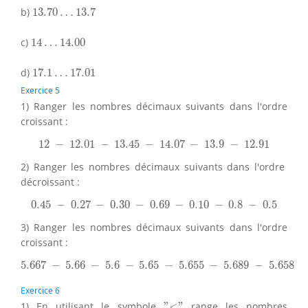
13.70
…
13.7
b)
13.70
…
13.7
14
…
14.00
c)
14
…
14.00
17.1
…
17.01
d)
17.1
…
17.01
Exercice 5
1) Ranger les nombres décimaux suivants dans l'ordre
croissant :
12
−
12.01
−
13.45
−
14.07
−
13.9
−
12.91
12
−
12.01
−
13.45
−
14.07
−
13.9
−
12.91
2) Ranger les nombres décimaux suivants dans l'ordre
décroissant :
0.45
−
0.27
−
0.30
−
0.69
−
0.10
−
0.8
−
0.5
0.45
−
0.27
−
0.30
−
0.69
−
0.10
−
0.8
−
0.5
3) Ranger les nombres décimaux suivants dans l'ordre
croissant :
5.667
−
5.66
−
5.6
−
5.65
−
5.655
−
5.689
−
5.658
5.667
−
5.66
−
5.6
−
5.65
−
5.655
−
5.689
−
5.658
Exercice 6
"<"
1) En utilisant le symbole
"
<
"
range les nombres