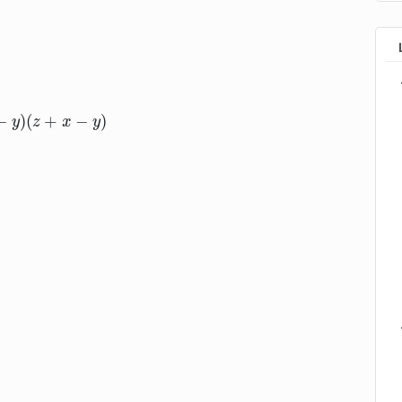
−
)
(
+
−
)
y
z
x
y