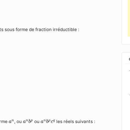
s sous forme de fraction irréductible :
a
n
b
p
a
n
b
p
c
q
a
n
n
n
p
n
p
q
forme
, ou
ou
les réels suivants :
a
a
b
a
b
c