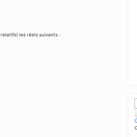
3
×
(
−
b
)
4
×
(
a
−
5
c
)
2
relatifs) les réels suivants :
−
12
)
3
C