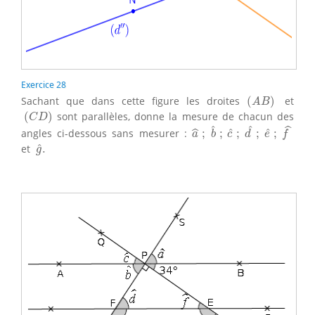
Exercice 28
(
A
B
)
Sachant que dans cette figure les droites
(
)
et
A
B
(
C
D
)
(
)
sont parallèles, donne la mesure de chacun des
C
D
a
^
;
b
^
;
c
^
;
d
^
;
e
^
;
f
^
ˆ
ˆ
ˆ
ˆ
ˆ
angles ci-dessous sans mesurer :
;
;
;
;
;
ˆ
a
b
c
d
e
f
g
^
.
ˆ
et
.
g