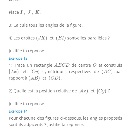
I
,
J
,
K
.
Place
,
,
.
I
J
K
3) Calcule tous les angles de la figure.
(
J
K
)
(
B
I
)
4) Les droites
(
)
et
(
)
sont-elles parallèles ?
J
K
B
I
Justifie ta réponse.
Exercice 13
A
B
C
D
O
1) Trace un rectangle
de centre
et construis
A
B
C
D
O
[
A
x
)
[
C
y
)
(
A
C
)
[
)
et
[
)
symétriques respectives de
(
)
par
A
x
C
y
A
C
(
A
B
)
(
C
D
)
.
rapport à
(
)
et
(
)
.
A
B
C
D
[
A
x
)
[
C
y
)
?
2) Quelle est la position relative de
[
)
et
[
)
?
A
x
C
y
Justifie ta réponse.
Exercice 14
Pour chacune des figures ci-dessous, les angles proposés
sont-ils adjacents ? Justifie ta réponse.