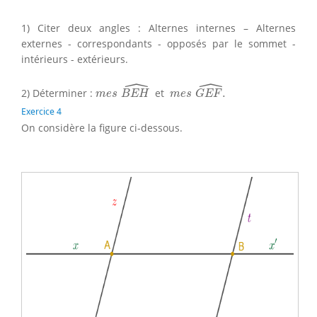
1) Citer deux angles : Alternes internes – Alternes
externes - correspondants - opposés par le sommet -
intérieurs - extérieurs.
ˆ
ˆ
m
e
s
B
E
H
^
m
e
s
G
E
F
^
.
2) Déterminer :
et
.
m
e
s
B
E
H
m
e
s
G
E
F
Exercice 4
On considère la figure ci-dessous.