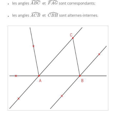
ˆ
ˆ
⋅
⋅
les angles
et
sont correspondants;
A
B
C
F
A
G
ˆ
ˆ
A
C
B
^
C
B
H
^
⋅
⋅
les angles
et
sont alternes-internes.
A
C
B
C
B
H