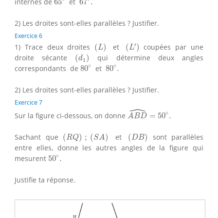
internes de
65
et
67
.
2) Les droites sont-elles parallèles ? Justifier.
Exercice 6
(
L
′
)
(
L
)
′
1) Trace deux droites
(
)
et
(
)
coupées par une
L
L
(
d
1
)
droite sécante
(
)
qui détermine deux angles
d
1
80
∘
80
∘
.
∘
∘
correspondants de
80
et
80
.
2) Les droites sont-elles parallèles ? Justifier.
Exercice 7
ˆ
A
B
D
^
=
50
∘
.
∘
Sur la figure ci-dessous, on donne
=
50
.
A
B
D
(
R
Q
)
;
(
S
A
)
(
D
B
)
Sachant que
(
)
;
(
)
et
(
)
sont parallèles
R
Q
S
A
D
B
entre elles, donne les autres angles de la figure qui
50
∘
.
∘
mesurent
50
.
Justifie ta réponse.