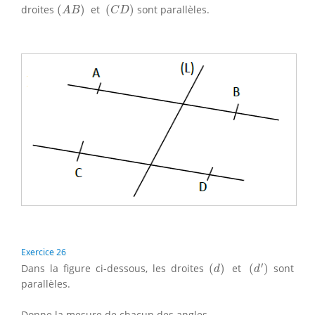
(
A
B
)
(
C
D
)
droites
(
)
et
(
)
sont parallèles.
A
B
C
D
Exercice 26
(
d
′
)
(
d
)
′
Dans la figure ci-dessous, les droites
(
)
et
(
)
sont
d
d
parallèles.
Donne la mesure de chacun des angles