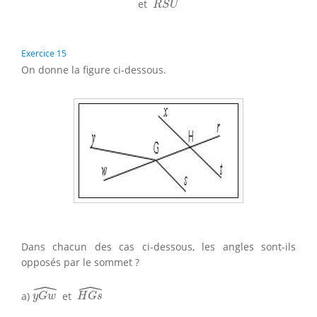
ˆ
et
R
S
U
Exercice 15
On donne la figure ci-dessous.
Dans chacun des cas ci-dessous, les angles sont-ils
opposés par le sommet ?
ˆ
ˆ
y
G
w
^
H
G
s
^
a)
et
y
G
w
H
G
s