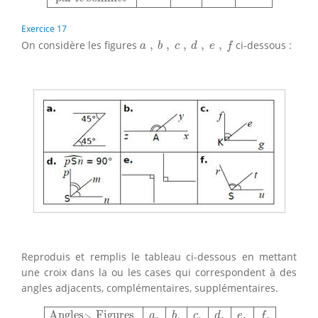
Exercice 17
a
,
b
,
c
,
d
,
e
,
f
On considère les figures
,
,
,
,
,
ci-dessous :
a
b
c
d
e
f
Reproduis et remplis le tableau ci-dessous en mettant
une croix dans la ou les cases qui correspondent à des
angles adjacents, complémentaires, supplémentaires.
Angles
∖
Figures
a
.
b
.
c
.
d
.
e
.
f
.
Angles adjacents
Angles
∖
Angles
Figures
.
.
.
.
.
.
a
b
c
d
e
f