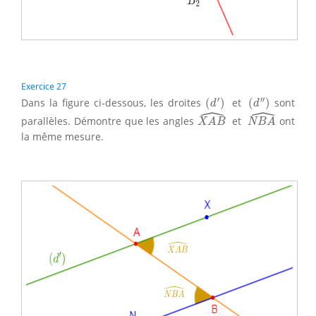
Exercice 27
(
d
′
)
(
d
″
)
′
′′
Dans la figure ci-dessous, les droites
(
)
et
(
)
sont
d
d
ˆ
ˆ
X
A
B
^
N
B
A
^
parallèles. Démontre que les angles
et
ont
X
A
B
N
B
A
la même mesure.