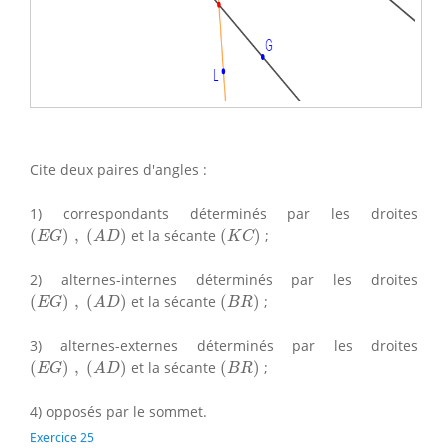
Cite deux paires d'angles :
1) correspondants déterminés par les droites
(
E
G
)
,
(
A
D
)
(
K
C
)
(
)
,
(
)
et la sécante
(
)
;
E
G
A
D
K
C
2) alternes-internes déterminés par les droites
(
E
G
)
,
(
A
D
)
(
B
R
)
(
)
,
(
)
et la sécante
(
)
;
E
G
A
D
B
R
3) alternes-externes déterminés par les droites
(
E
G
)
,
(
A
D
)
(
B
R
)
(
)
,
(
)
et la sécante
(
)
;
E
G
A
D
B
R
4) opposés par le sommet.
Exercice 25