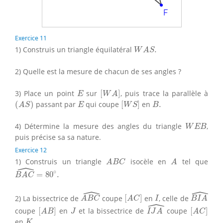
Exercice 11
W
A
S
.
1) Construis un triangle équilatéral
.
W
A
S
2) Quelle est la mesure de chacun de ses angles ?
[
W
A
]
E
3) Place un point
sur
[
]
, puis trace la parallèle à
E
W
A
(
A
S
)
[
W
S
]
E
B
.
(
)
passant par
qui coupe
[
]
en
.
A
S
E
W
S
B
W
E
B
4) Détermine la mesure des angles du triangle
,
W
E
B
puis précise sa sa nature.
Exercice 12
A
B
C
A
1) Construis un triangle
isocèle en
tel que
A
B
C
A
ˆ
B
A
C
^
=
80
∘
.
∘
=
80
.
B
A
C
ˆ
ˆ
A
B
C
^
B
I
A
^
[
A
C
]
I
2) La bissectrice de
coupe
[
]
en
, celle de
A
B
C
A
C
I
B
I
A
ˆ
I
J
A
^
[
A
B
]
[
A
C
]
J
coupe
[
]
en
et la bissectrice de
coupe
[
]
A
B
J
I
J
A
A
C
K
.
en
.
K