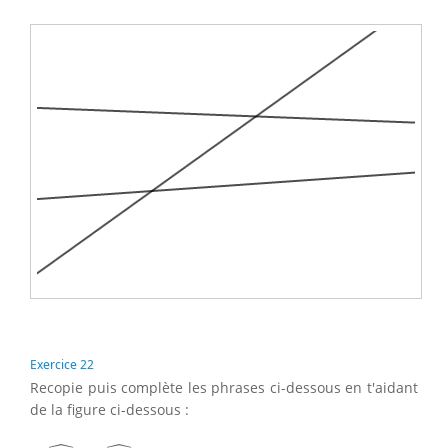
Exercice 22
Recopie puis complète les phrases ci-dessous en t'aidant
de la figure ci-dessous :
z
A
r
^
z
B
s
^