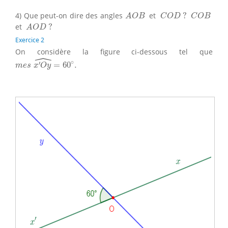
A
O
B
C
O
D
?
C
O
B
4) Que peut-on dire des angles
et
?
A
O
B
C
O
D
C
O
B
A
O
D
?
et
?
A
O
D
Exercice 2
On considère la figure ci-dessous tel que
ˆ
m
e
s
x
′
O
y
^
=
60
∘
.
∘
′
=
60
.
m
e
s
x
O
y