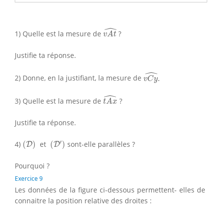
v
A
t
^
ˆ
1) Quelle est la mesure de
?
v
A
t
Justifie ta réponse.
v
C
y
^
.
ˆ
2) Donne, en la justifiant, la mesure de
.
v
C
y
t
A
x
^
ˆ
3) Quelle est la mesure de
?
t
A
x
Justifie ta réponse.
(
D
′
)
(
D
)
′
4)
(
)
et
(
)
sont-elle parallèles ?
D
D
Pourquoi ?
Exercice 9
Les données de la figure ci-dessous permettent- elles de
connaitre la position relative des droites :