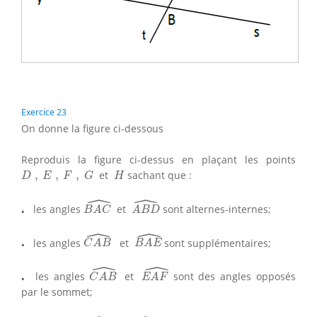
Exercice 23
On donne la figure ci-dessous
Reproduis la figure ci-dessus en plaçant les points
D
,
E
,
F
,
G
H
,
,
,
et
sachant que :
D
E
F
G
H
ˆ
ˆ
B
A
C
^
A
B
D
^
⋅
⋅
les angles
et
sont alternes-internes;
B
A
C
A
B
D
ˆ
ˆ
C
A
B
^
B
A
E
^
⋅
⋅
les angles
et
sont supplémentaires;
C
A
B
B
A
E
ˆ
ˆ
C
A
B
^
E
A
F
^
⋅
⋅
les angles
et
sont des angles opposés
C
A
B
E
A
F
par le sommet;
A
B
C
^
F
A
G
^