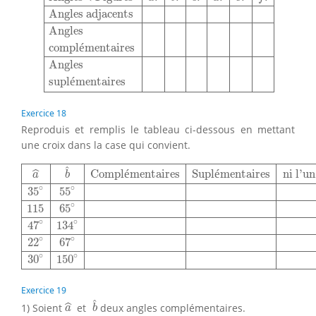
Angles adjacents
Angles
compl
é
mentaires
Angles
supl
é
mentaires
Exercice 18
Reproduis et remplis le tableau ci-dessous en mettant
une croix dans la case qui convient.
a
^
b
^
Complémentaires
Suplémentaires
ni l'un, ni l'autr
ˆ
Compl
é
mentaires
Supl
é
mentaires
ni l'un
ˆ
a
b
∘
∘
35
55
∘
115
65
∘
∘
47
134
∘
∘
22
67
∘
∘
30
150
Exercice 19
b
^
a
^
ˆ
1) Soient
et
deux angles complémentaires.
ˆ
a
b