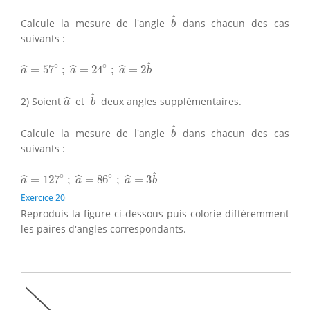
b
^
ˆ
Calcule la mesure de l'angle
dans chacun des cas
b
suivants :
a
^
=
57
∘
;
a
^
=
24
∘
;
a
^
=
2
b
^
ˆ
∘
∘
=
57
;
=
24
;
=
2
ˆ
ˆ
ˆ
a
a
a
b
b
^
a
^
ˆ
2) Soient
et
deux angles supplémentaires.
ˆ
a
b
b
^
ˆ
Calcule la mesure de l'angle
dans chacun des cas
b
suivants :
a
^
=
127
∘
;
a
^
=
86
∘
;
a
^
=
3
b
^
ˆ
∘
∘
=
127
;
=
86
;
=
3
ˆ
ˆ
ˆ
a
a
a
b
Exercice 20
Reproduis la figure ci-dessous puis colorie différemment
les paires d'angles correspondants.