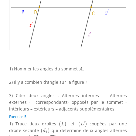
A
.
1) Nommer les angles du sommet
.
A
2) Il y a combien d'angle sur la figure ?
3) Citer deux angles : Alternes internes – Alternes
externes - correspondants- opposés par le sommet -
intérieurs – extérieurs – adjacents supplémentaires.
Exercice 5
(
L
′
)
(
L
)
′
1) Trace deux droites
(
)
et
(
)
coupées par une
L
L
(
d
1
)
droite sécante
(
)
qui détermine deux angles alternes
d
1
67
∘
.
65
∘
∘
∘