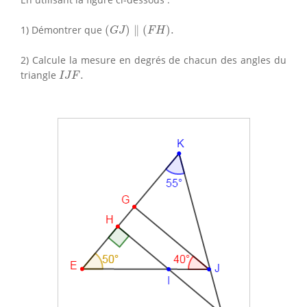
(
G
J
)
∥
(
F
H
)
.
1) Démontrer que
(
)
∥
(
)
.
G
J
F
H
2) Calcule la mesure en degrés de chacun des angles du
I
J
F
.
triangle
.
I
J
F