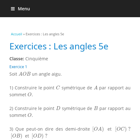
Menu
Vous êtes ici
Accueil
» Exercices : Les angles 5e
Exercices : Les angles 5e
Classe:
Cinquième
Exercice 1
A
O
B
Soit
un angle aigu.
A
O
B
C
A
1) Construire le point
symétrique de
par rapport au
C
A
O
.
sommet
.
O
D
B
2) Construire le point
symétrique de
par rapport au
D
B
O
.
sommet
.
O
[
O
A
)
[
O
C
)
?
3) Que peut-on dire des demi-droite
[
)
et
[
)
?
O
A
O
C
[
O
B
)
[
O
D
)
?
[
)
et
[
)
?
O
B
O
D