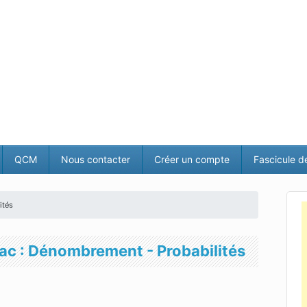
QCM
Nous contacter
Créer un compte
Fascicule d
ités
ac : Dénombrement - Probabilités