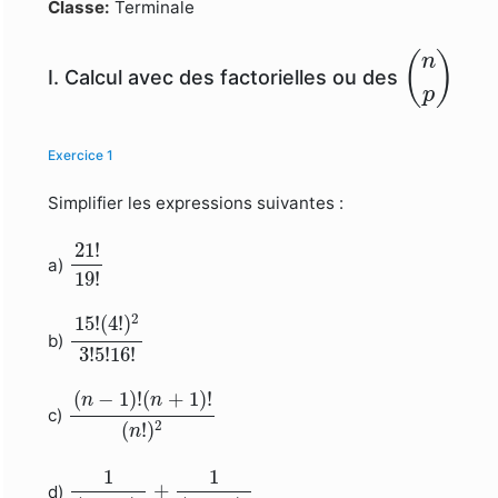
Formulaire de recherche
Classe:
Terminale
(
n
p
)
(
)
n
I. Calcul avec des factorielles ou des
p
Exercice 1
Simplifier les expressions suivantes :
21
!
19
!
21
!
a)
19
!
15
!
(
4
!
)
2
3
!
5
!
16
!
2
15
!
(
4
!
)
b)
3
!
5
!
16
!
(
n
−
1
)
!
(
n
+
1
)
!
(
n
!
)
2
(
−
1
)
!
(
+
1
)
!
n
n
c)
2
(
!
)
n
1
(
n
+
1
)
!
+
1
(
n
−
1
)
!
1
1
+
d)