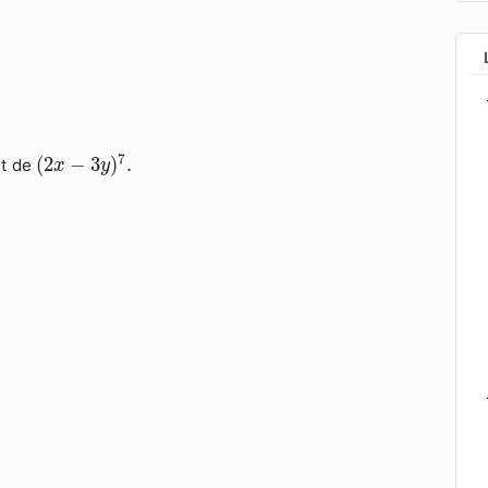
(
2
x
−
3
y
)
7
.
7
(
2
−
3
)
.
nt de
x
y