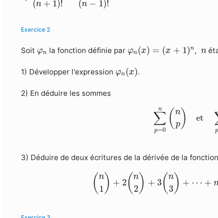
(
+
1
)
!
(
−
1
)
!
n
n
Exercice 2
φ
n
(
x
)
=
(
x
+
1
)
n
φ
n
n
(
)
=
(
+
1
)
n
Soit
la fonction définie par
,
éta
φ
φ
x
x
n
n
n
φ
n
(
x
)
(
)
1) Développer l'expression
.
φ
x
n
2) En déduire les sommes
∑
p
=
0
n
(
n
p
)
et
∑
n
(
)
n
∑
et
p
=
0
p
3) Déduire de deux écritures de la dérivée de la fonctio
(
n
1
)
+
2
(
n
2
)
+
3
(
n
3
)
+
⋯
+
n
(
n
(
)
(
)
(
)
n
n
n
+
2
+
3
+
⋯
+
3
1
2
Exercice 3