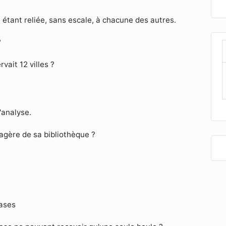
 étant reliée, sans escale, à chacune des autres.
?
vait 12 villes ?
d'analyse.
agère de sa bibliothèque ?
cases