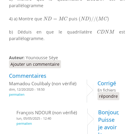
parallélogramme
(
N
D
)
/
/
(
M
C
)
N
D
=
M
C
4) a) Montre que
=
puis
(
)
/
/
(
)
N
D
M
C
N
D
M
C
C
D
N
M
b) Déduis en que le quadrilatère
est
C
D
N
M
parallélogramme.
Auteur:
Younousse Sèye
Ajouter un commentaire
Commentaires
Corrigé
Mamadou Coulibaly (non vérifié)
dim, 12/20/2020 - 18:50
En fichiers
permalien
répondre
Bonjour,
François NDOUR (non vérifié)
lun, 05/05/2025 - 12:40
Puisse
permalien
je avoir