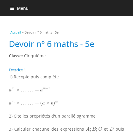
Menu
Vous êtes ici
Accueil
» Devoir n° 6 maths - 5e
Devoir n° 6 maths - 5e
Classe:
Cinquième
Exercice 1
1) Recopie puis complète
a
m
×
…
…
=
a
m
+
n
+
m
m
n
×
…
…
=
a
a
a
m
×
…
…
=
(
a
×
b
)
m
m
m
×
…
…
=
(
×
)
a
a
b
2) Cite les propriétés d'un parallélogramme
A
;
B
;
C
D
3) Calculer chacune des expressions
;
;
et
puis
A
B
C
D