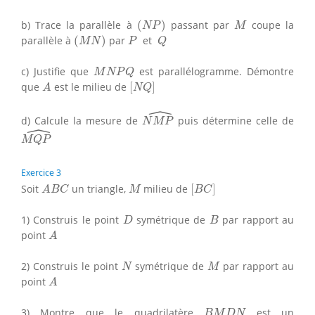
(
N
P
)
M
b) Trace la parallèle à
(
)
passant par
coupe la
N
P
M
(
M
N
)
P
Q
parallèle à
(
)
par
et
M
N
P
Q
M
N
P
Q
c) Justifie que
est parallélogramme. Démontre
M
N
P
Q
[
N
Q
]
A
que
est le milieu de
[
]
A
N
Q
ˆ
N
M
P
^
d) Calcule la mesure de
puis détermine celle de
N
M
P
ˆ
M
Q
P
^
M
Q
P
Exercice 3
[
B
C
]
A
B
C
M
Soit
un triangle,
milieu de
[
]
A
B
C
M
B
C
D
B
1) Construis le point
symétrique de
par rapport au
D
B
A
point
A
N
M
2) Construis le point
symétrique de
par rapport au
N
M
A
point
A
B
M
D
N
3) Montre que le quadrilatère
est un
B
M
D
N