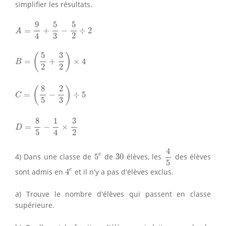
simplifier les résultats.
A
=
9
4
+
5
3
−
5
2
÷
2
9
5
5
=
+
−
÷
2
A
2
4
3
B
=
(
5
2
+
3
2
)
×
4
5
3
(
)
=
+
×
4
B
2
2
C
=
(
8
5
−
2
3
)
÷
5
8
2
(
)
=
−
÷
5
C
3
5
D
=
8
5
−
1
4
×
3
2
8
1
3
=
−
×
D
2
4
5
4
5
4
5
e
30
e
4) Dans une classe de
5
de
30
élèves, les
des élèves
5
4
e
e
sont admis en
4
et il n'y a pas d'élèves exclus.
a) Trouve le nombre d'élèves qui passent en classe
supérieure.