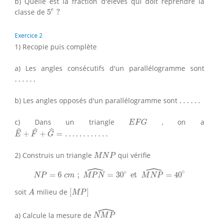
b) Quelle est la fraction d'élèves qui doit reprendre la
5
e
?
e
classe de
5
?
Exercice 2
1) Recopie puis complète
a) Les angles consécutifs d'un parallélogramme sont
…
…
…
…
…
…
b) Les angles opposés d'un parallélogramme sont
…
…
E
F
G
c) Dans un triangle
, on a
E
F
G
E
^
+
F
^
+
G
^
=
…
…
…
…
ˆ
ˆ
ˆ
+
+
=
…
…
…
…
E
F
G
M
N
P
2) Construis un triangle
qui vérifie
M
N
P
ˆ
ˆ
N
P
=
6
c
m
;
M
P
N
^
=
30
∘
et
M
N
P
^
=
40
∘
∘
∘
=
6
;
=
30
 et 
=
40
N
P
c
m
M
P
N
M
N
P
[
M
P
]
A
soit
milieu de
[
]
A
M
P
ˆ
N
M
P
^
a) Calcule la mesure de
N
M
P