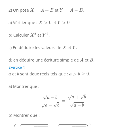
X
=
A
+
B
Y
=
A
−
B
2) On pose
=
+
et
=
−
.
X
A
B
Y
A
B
X
>
0
Y
>
0
a) Vérifier que :
>
0
et
>
0
.
X
Y
X
2
Y
2
.
2
2
b) Calculer
et
.
X
Y
X
Y
.
c) En déduire les valeurs de
et
.
X
Y
A
B
.
d) en déduire une écriture simple de
et
.
A
B
Exercice 4
b
a
>
b
≥
0
a
et
sont deux réels tels que :
>
≥
0
.
a
b
a
b
a) Montrer que :
a
−
b
a
−
b
=
a
+
b
a
−
b
√
+
√
√
−
a
b
a
b
=
√
√
−
−
√
a
b
a
b
b) Montrer que :
(
a
+
a
2
−
b
2
−
a
−
a
2
−
b
2
)
2
=
2
(
a
−
b
)
2