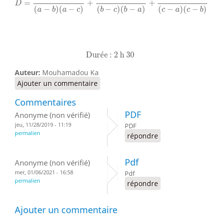
=
+
+
D
(
−
)
(
−
)
(
−
)
(
−
)
(
−
)
(
−
)
a
b
a
c
b
c
b
a
c
a
c
b
Durée : 2 h 30
Dur
é
e : 2 h 30
Auteur:
Mouhamadou Ka
Ajouter un commentaire
Commentaires
PDF
Anonyme (non vérifié)
jeu, 11/28/2019 - 11:19
PDF
permalien
répondre
Pdf
Anonyme (non vérifié)
mer, 01/06/2021 - 16:58
Pdf
permalien
répondre
Ajouter un commentaire