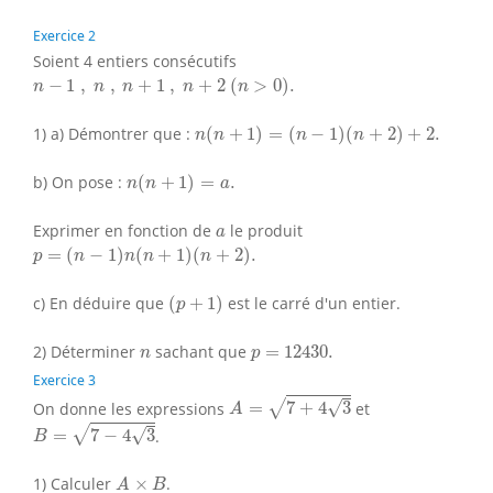
Exercice 2
Soient 4 entiers consécutifs
n
−
1
,
n
,
n
+
1
,
n
+
2
(
n
>
0
)
.
−
1
,
,
+
1
,
+
2
(
>
0
)
.
n
n
n
n
n
n
(
n
+
1
)
=
(
n
−
1
)
(
n
+
2
)
+
2.
1) a) Démontrer que :
(
+
1
)
=
(
−
1
)
(
+
2
)
+
2.
n
n
n
n
n
(
n
+
1
)
=
a
.
b) On pose :
(
+
1
)
=
.
n
n
a
a
Exprimer en fonction de
le produit
a
p
=
(
n
−
1
)
n
(
n
+
1
)
(
n
+
2
)
.
=
(
−
1
)
(
+
1
)
(
+
2
)
.
p
n
n
n
n
(
p
+
1
)
c) En déduire que
(
+
1
)
est le carré d'un entier.
p
p
=
12430.
n
2) Déterminer
sachant que
=
12430.
n
p
Exercice 3
A
=
7
+
4
3
√
√
On donne les expressions
=
7
+
4
3
et
A
B
=
7
−
4
3
√
√
=
7
−
4
3
.
B
A
×
B
1) Calculer
×
.
A
B