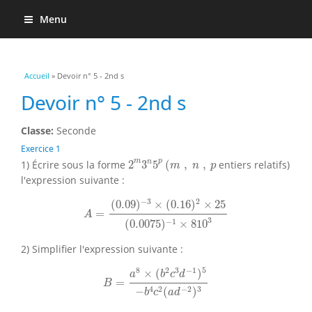
Menu
Vous êtes ici
Accueil
» Devoir n° 5 - 2nd s
Devoir n° 5 - 2nd s
Classe:
Seconde
Exercice 1
2
m
3
n
5
p
(
m
,
n
,
p
m
p
n
1) Écrire sous la forme
2
3
5
(
,
,
entiers relatifs)
m
n
p
l'expression suivante :
A
=
(
0.09
)
−
3
×
(
0.16
)
2
×
25
(
0.0075
)
−
1
×
810
3
−
3
2
(
0.09
)
×
(
0.16
)
×
25
=
A
3
−
1
(
0.0075
)
×
810
2) Simplifier l'expression suivante :
B
=
a
8
×
(
b
2
c
3
d
−
1
)
5
−
b
4
c
2
(
a
d
−
2
)
3
8
2
3
−
1
5
×
(
)
a
b
c
d
=
B
4
2
−
2
3
−
(
)
b
c
a
d