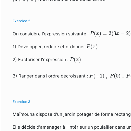
Exercice 2
P
(
x
)
=
3
(
3
x
−
2
)
+
(
(
)
=
3
(
3
−
2
)
On considère l'expression suivante :
P
x
x
P
(
x
)
(
)
1) Développer, réduire et ordonner
P
x
P
(
x
)
(
)
2) Factoriser l'expression :
P
x
P
(
−
1
)
,
P
(
0
)
,
P
(
1
)
(
−
1
)
,
(
0
)
,
3) Ranger dans l'ordre décroissant :
P
P
P
Exercice 3
Maïmouna dispose d'un jardin potager de forme rectangu
Elle décide d'aménager à l'intérieur un poulailler dans 