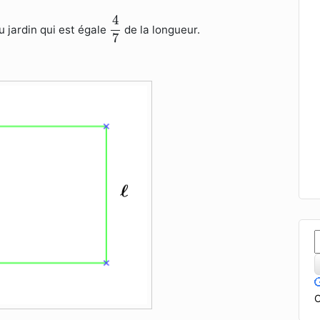
4
7
4
u jardin qui est égale
de la longueur.
7
C