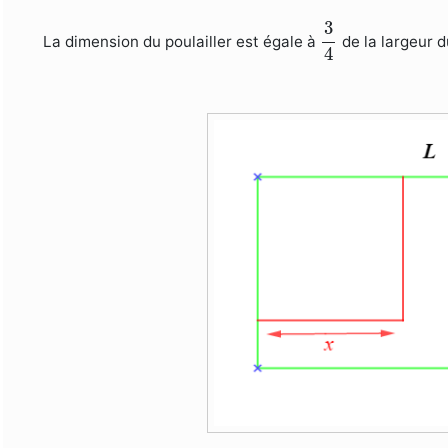
3
4
3
La dimension du poulailler est égale à
de la largeur d
4