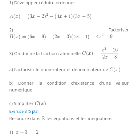
1) Développer réduire ordonner
A
(
x
)
=
(
3
x
−
2
)
2
−
(
4
x
+
1
)
(
3
x
−
5
)
2
(
)
=
(
3
−
2
)
−
(
4
+
1
)
(
3
−
5
)
A
x
x
x
x
2) Factoriser
B
(
x
)
=
(
6
x
−
9
)
−
(
2
x
−
3
)
(
4
x
−
1
)
+
4
x
2
−
9
2
(
)
=
(
6
−
9
)
−
(
2
−
3
)
(
4
−
1
)
+
4
−
9
B
x
x
x
x
x
C
(
x
)
=
x
2
−
16
2
x
−
8
2
−
16
x
3) On donne la fraction rationnelle
(
)
=
C
x
2
−
8
x
C
(
x
)
a) Factoriser le numérateur et dénominateur de
(
)
C
x
b) Donner la condition d'existence d'une valeur
numérique
C
(
x
)
c) Simplifier
(
)
C
x
Exercice 3 (5 pts)
R
R
Résoudre dans
les équations et les inéquations
|
x
+
3
|
=
2
1)
|
+
3
|
=
2
x