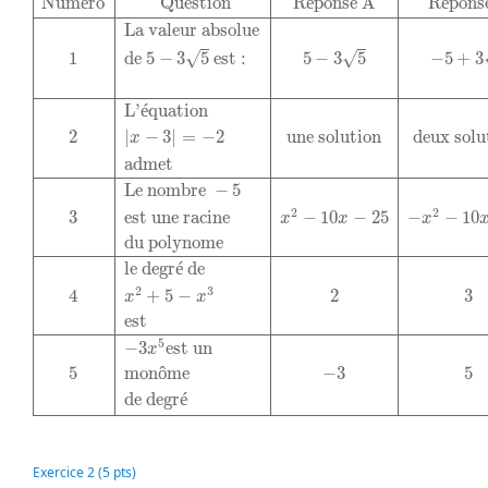
Num
é
ro
Question
R
é
ponse A
R
é
pons
La valeur absolue
√
√
1
de 
5
−
3
5
 est :
5
−
3
5
−
5
+
3
L'
é
quation
2
|
−
3
|
=
−
2
une solution
deux solu
x
admet
Le nombre 
−
5
2
2
3
est une racine
−
10
−
25
−
−
10
x
x
x
du polynome
le degr
é
 de
2
3
4
+
5
−
2
3
x
x
est
5
−
3
est un
x
5
mon
ô
me
−
3
5
de degr
é
Exercice 2 (5 pts)