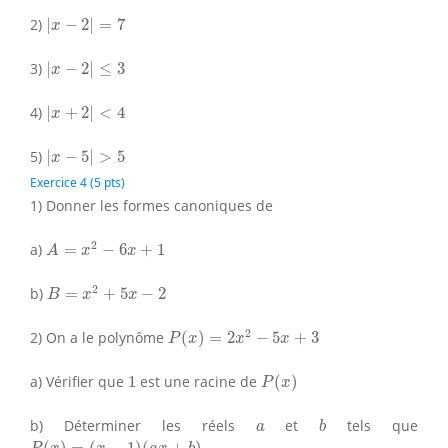
|
x
−
2
|
=
7
2)
|
−
2
|
=
7
x
|
x
−
2
|
≤
3
3)
|
−
2
|
≤
3
x
|
x
+
2
|
<
4
4)
|
+
2
|
<
4
x
|
x
−
5
|
>
5
5)
|
−
5
|
>
5
x
Exercice 4 (5 pts)
1) Donner les formes canoniques de
A
=
x
2
−
6
x
+
1
2
a)
=
−
6
+
1
A
x
x
B
=
x
2
+
5
x
−
2
2
b)
=
+
5
−
2
B
x
x
P
(
x
)
=
2
x
2
−
5
x
+
3
2
2) On a le polynôme
(
)
=
2
−
5
+
3
P
x
x
x
P
(
x
)
1
a) Vérifier que
1
est une racine de
(
)
P
x
b
a
b) Déterminer les réels
et
tels que
a
b
P
(
x
)
=
(
x
−
1
)
(
a
x
+
b
)
(
)
=
(
−
1
)
(
+
)