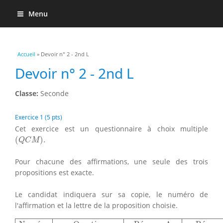
Menu
Vous êtes ici
Accueil
» Devoir n° 2 - 2nd L
Devoir n° 2 - 2nd L
Classe:
Seconde
Exercice 1 (5 pts)
Cet exercice est un questionnaire à choix multiple
(
Q
C
M
)
.
(
)
.
Q
C
M
Pour chacune des affirmations, une seule des trois
propositions est exacte.
Le candidat indiquera sur sa copie, le numéro de
l'affirmation et la lettre de la proposition choisie.
Numéro
Question
Réponse A
Réponse B
Réponse C
La 