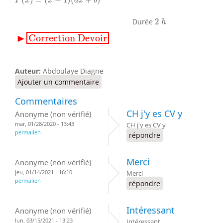
P
x
x
a
x
b
2
h
Durée
2
h
▸
Correction Devoir
▶
Correction Devoir
Auteur:
Abdoulaye Diagne
Ajouter un commentaire
Commentaires
CH j'y es CV y
Anonyme (non vérifié)
mar, 01/28/2020 - 13:43
CH j'y es CV y
permalien
répondre
Merci
Anonyme (non vérifié)
jeu, 01/14/2021 - 16:10
Merci
permalien
répondre
Intéressant
Anonyme (non vérifié)
lun, 03/15/2021 - 13:23
Intéressant