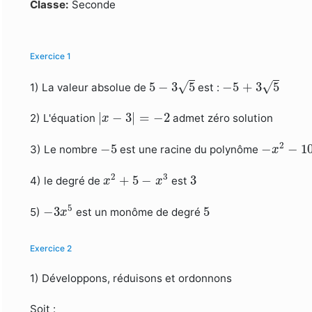
Formulaire de recherche
Classe:
Seconde
Exercice 1
5
−
3
5
−
5
+
3
5
√
√
5
−
3
5
−
5
+
3
5
1) La valeur absolue de
est :
|
x
−
3
|
=
−
2
|
−
3
|
=
−
2
2) L'équation
admet zéro solution
x
−
x
2
−
10
−
5
2
−
5
−
−
1
3) Le nombre
est une racine du polynôme
x
x
2
+
5
−
x
3
3
2
3
+
5
−
3
4) le degré de
est
x
x
−
3
x
5
5
5
−
3
5
5)
est un monôme de degré
x
Exercice 2
1) Développons, réduisons et ordonnons
Soit :