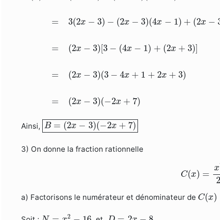
=
3
(
2
−
3
)
−
(
2
−
3
)
(
4
−
1
)
+
(
2
−
x
x
x
x
=
(
2
−
3
)
[
3
−
(
4
−
1
)
+
(
2
+
3
)
]
x
x
x
=
(
2
−
3
)
(
3
−
4
+
1
+
2
+
3
)
x
x
x
=
(
2
−
3
)
(
−
2
+
7
)
x
x
B
=
(
2
x
−
3
)
(
−
2
x
+
7
)
=
(
2
−
3
)
(
−
2
+
7
)
Ainsi,
B
x
x
3) On donne la fraction rationnelle
C
(
x
)
=
x
2
x
(
)
=
C
x
C
(
x
)
(
)
a) Factorisons le numérateur et dénominateur de
C
x
N
=
x
2
−
16
D
=
2
x
−
8
2
=
−
16
=
2
−
8
Soit :
et
N
x
D
x