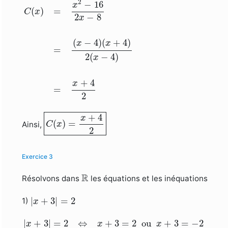
2
−
16
x
(
)
=
C
x
2
−
8
x
(
−
4
)
(
+
4
)
x
x
=
2
(
−
4
)
x
+
4
x
=
2
C
(
x
)
=
x
+
4
2
+
4
x
(
)
=
Ainsi,
C
x
2
Exercice 3
R
R
Résolvons dans
les équations et les inéquations
|
x
+
3
|
=
2
|
+
3
|
=
2
1)
x
|
x
+
3
|
=
2
⇔
x
+
3
=
2
ou
x
+
3
=
−
2
⇔
x
=
2
−
3
ou
x
|
+
3
|
=
2
⇔
+
3
=
2
 ou 
+
3
=
−
2
x
x
x