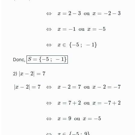
⇔
=
2
−
3
 ou 
=
−
2
−
3
x
x
⇔
=
−
1
 ou 
=
−
5
x
x
⇔
∈
{
−
5
;
−
1
}
x
S
=
{
−
5
;
−
1
}
=
{
−
5
;
−
1
}
Donc,
S
|
x
−
2
|
=
7
|
−
2
|
=
7
2)
x
|
x
−
2
|
=
7
⇔
x
−
2
=
7
ou
x
−
2
=
−
7
⇔
x
=
7
+
2
ou
x
=
|
−
2
|
=
7
⇔
−
2
=
7
 ou 
−
2
=
−
7
x
x
x
⇔
=
7
+
2
 ou 
=
−
7
+
2
x
x
⇔
=
9
 ou 
=
−
5
x
x
⇔
∈
{
−
5
;
9
}
x