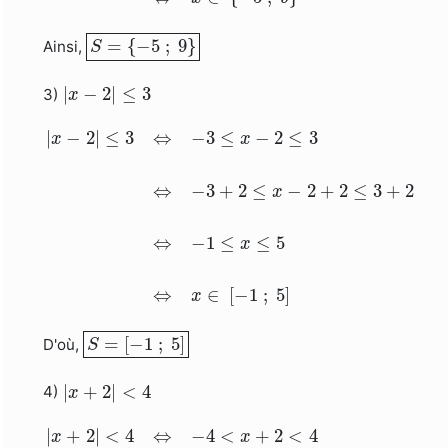
S
=
{
−
5
;
9
}
=
{
−
5
;
9
}
Ainsi,
S
|
x
−
2
|
≤
3
|
−
2
|
≤
3
3)
x
|
x
−
2
|
≤
3
⇔
−
3
≤
x
−
2
≤
3
⇔
−
3
+
2
≤
x
−
2
+
2
≤
3
+
2
⇔
−
|
−
2
|
≤
3
⇔
−
3
≤
−
2
≤
3
x
x
⇔
−
3
+
2
≤
−
2
+
2
≤
3
+
2
x
⇔
−
1
≤
≤
5
x
⇔
∈
[
−
1
;
5
]
x
S
=
[
−
1
;
5
]
=
[
−
1
;
5
]
D'où,
S
|
x
+
2
|
<
4
|
+
2
|
<
4
4)
x
|
x
+
2
|
<
4
⇔
−
4
<
x
+
2
<
4
⇔
−
4
−
2
<
x
+
2
−
2
<
4
−
2
⇔
|
+
2
|
<
4
⇔
−
4
<
+
2
<
4
x
x