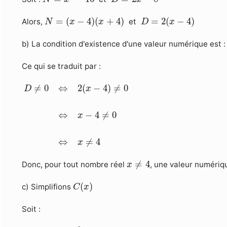
N
=
(
x
−
4
)
(
x
+
4
)
D
=
2
(
x
−
4
)
=
(
−
4
)
(
+
4
)
=
2
(
−
4
)
Alors,
et
N
x
x
D
x
b) La condition d'existence d'une valeur numérique est 
Ce qui se traduit par :
D
≠
0
⇔
2
(
x
−
4
)
≠
0
⇔
x
−
4
≠
0
⇔
x
≠
4
≠
0
⇔
2
(
−
4
)
≠
0
D
x
⇔
−
4
≠
0
x
⇔
≠
4
x
x
≠
4
≠
4
Donc, pour tout nombre réel
, une valeur numéri
x
C
(
x
)
(
)
c) Simplifions
C
x
Soit :
C
(
x
)
=
x
2
−
16
2
x
−
8
=
(
x
−
4
)
(
x
+
4
)
2
(
x
−
4
)
=
x
+
4
2