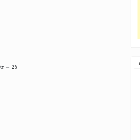
x
−
25
0
−
25
x