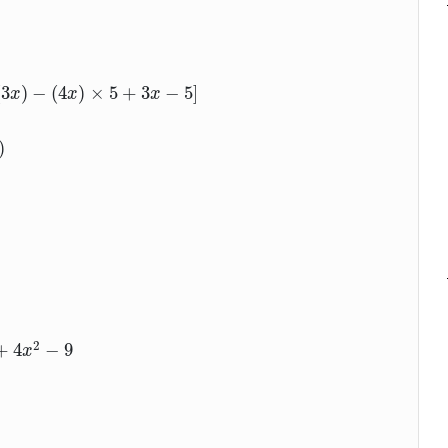
+
(
2
)
2
−
[
(
4
x
)
×
(
3
x
)
−
(
4
x
)
×
5
+
3
x
−
5
]
=
9
x
2
−
12
x
+
4
−
(
12
x
(
3
)
−
(
4
)
×
5
+
3
−
5
]
x
x
x
)
9
2
+
4
−
9
x
(
2
x
−
3
)
(
4
x
−
1
)
+
(
2
x
−
3
)
(
2
x
+
3
)
=
(
2
x
−
3
)
[
3
−
(
4
x
−
1
)
+
(
2
x