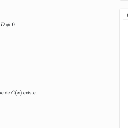
D
≠
0
≠
0
:
D
C
(
x
)
(
)
que de
existe.
C
x