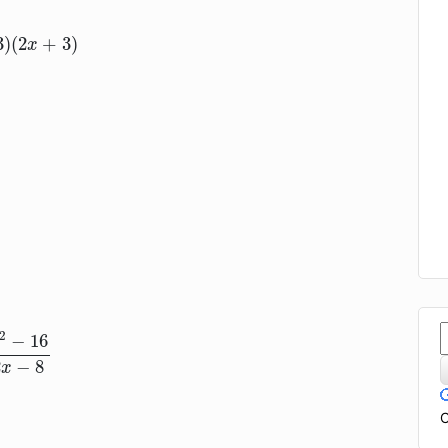
3
)
(
2
+
3
)
x
−
16
2
x
−
8
2
−
16
2
−
8
x
C