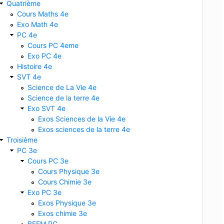
Quatrième
2
−
20
x
+
3
x
−
5
)
=
9
x
2
−
12
x
+
4
−
12
x
2
+
17
x
+
5
=
−
3
x
2
+
5
x
Cours Maths 4e
Exo Math 4e
PC 4e
Cours PC 4eme
Exo PC 4e
Histoire 4e
SVT 4e
Science de La Vie 4e
Science de la terre 4e
Exo SVT 4e
Exos Sciences de la Vie 4e
Exos sciences de la terre 4e
Troisième
PC 3e
Cours PC 3e
Cours Physique 3e
Cours Chimie 3e
Exo PC 3e
Exos Physique 3e
+
3
)
]
=
(
2
x
−
3
)
(
3
−
4
x
+
1
+
2
x
+
3
)
=
(
2
x
−
3
)
(
−
2
x
+
7
)
Exos chimie 3e
BFEM PC