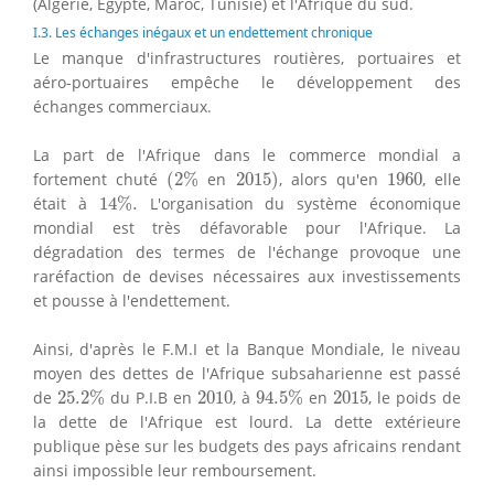
(Algérie, Égypte, Maroc, Tunisie) et l'Afrique du sud.
I.3. Les échanges inégaux et un endettement chronique
Le manque d'infrastructures routières, portuaires et
aéro-portuaires empêche le développement des
échanges commerciaux.
La part de l'Afrique dans le commerce mondial a
(
2
%
2015
)
1960
fortement chuté
(
2
%
en
2015
)
, alors qu'en
1960
, elle
14
%
.
était à
14
%
.
L'organisation du système économique
mondial est très défavorable pour l'Afrique. La
dégradation des termes de l'échange provoque une
raréfaction de devises nécessaires aux investissements
et pousse à l'endettement.
Ainsi, d'après le F.M.I et la Banque Mondiale, le niveau
moyen des dettes de l'Afrique subsaharienne est passé
25.2
%
94.5
%
2010
2015
de
25.2
%
du P.I.B en
2010
, à
94.5
%
en
2015
, le poids de
la dette de l'Afrique est lourd. La dette extérieure
publique pèse sur les budgets des pays africains rendant
ainsi impossible leur remboursement.