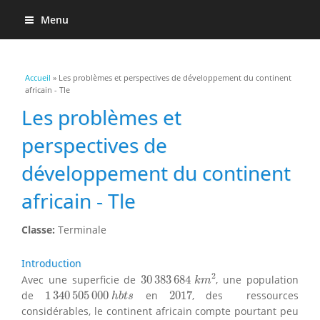
Menu
Vous êtes ici
Accueil
» Les problèmes et perspectives de développement du continent
africain - Tle
Les problèmes et
perspectives de
développement du continent
africain - Tle
Classe:
Terminale
Introduction
30
383
684
k
m
2
2
Avec une superficie de
30
383
684
, une population
k
m
1
340
505
000
h
b
t
s
2017
de
1
340
505
000
en
2017
, des ressources
h
b
t
s
considérables, le continent africain compte pourtant peu