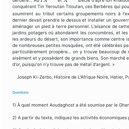
berbère... Au
et
siècle d'apré Ibn Khaldou
I
X
X
conquérant Tin Yeroutan Tiloutan, ces Berbères qui pou
soumirent au tribut certains groupements noirs à l'
dernier devait prendre le dessus et installer un gouve
aménager un pied à terre personnel. L'aisance de cett
jardins potagers où abondaient les concombres, et les 
les ardeurs du désert, son importance comme centre i
de nombreuses petites mosquées, ont été célébrées par 
particulièrement prospère... on y trouve beaucoup de 
aisément et y possèdent de grands biens. Son marché es
d'or, puisqu'on n'y trouve pas de métal d'argent. »
Joseph Ki-Zerbo, Histoire de L'Afrique Noire, Hatier, P
Questions
1) À quel moment Aoudaghost a été soumise par le Gha
2) A partir du texte, indiquez les activités économiques