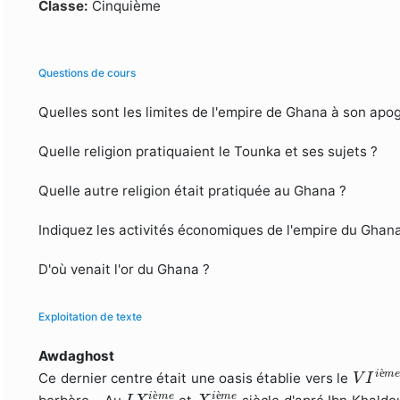
Formulaire de recherche
Classe:
Cinquième
Questions de cours
Quelles sont les limites de l'empire de Ghana à son apo
Quelle religion pratiquaient le Tounka et ses sujets ?
Quelle autre religion était pratiquée au Ghana ?
Indiquez les activités économiques de l'empire du Ghan
D'où venait l'or du Ghana ?
Exploitation de texte
Awdaghost
V
I
i
è
m
è
i
m
Ce dernier centre était une oasis établie vers le
V
I
I
X
i
è
m
e
X
i
è
m
e
è
è
i
m
e
i
m
e