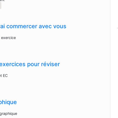
e
rai commercer avec vous
s exercice
xercices pour réviser
et EC
phique
ographique