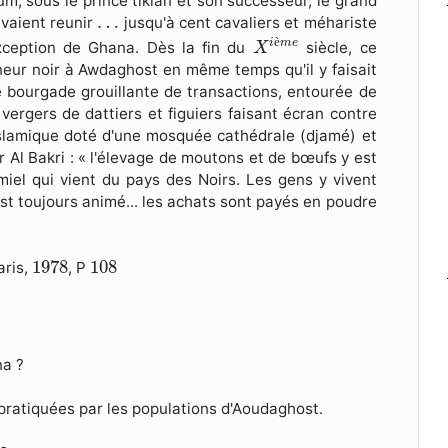
m, sous le prince tiklan et son successeur, le grand
…
…
vaient reunir
jusqu'à cent cavaliers et méhariste
X
i
è
m
e
è
i
m
e
exception de Ghana. Dès la fin du
siècle, ce
X
rneur noir à Awdaghost en même temps qu'il y faisait
e bourgade grouillante de transactions, entourée de
vergers de dattiers et figuiers faisant écran contre
slamique doté d'une mosquée cathédrale (djamé) et
Al Bakri : « l'élevage de moutons et de bœufs y est
miel qui vient du pays des Noirs. Les gens y vivent
t toujours animé... les achats sont payés en poudre
1978
108
1978
108
aris,
, P
na ?
 pratiquées par les populations d'Aoudaghost.