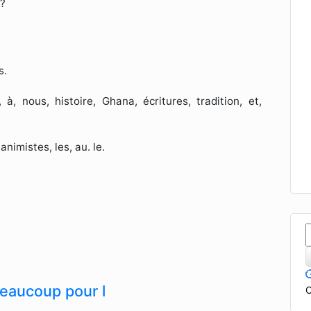
 ?
s.
 à, nous, histoire, Ghana, écritures, tradition, et,
nimistes, les, au. le.
beaucoup pour l
C