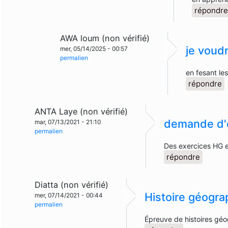
répondr
AWA loum (non vérifié)
je voud
mer, 05/14/2025 - 00:57
permalien
en fesant le
répondre
ANTA Laye (non vérifié)
demande d'e
mar, 07/13/2021 - 21:10
permalien
Des exercices HG 
répondre
Diatta (non vérifié)
Histoire géogra
mer, 07/14/2021 - 00:44
permalien
Épreuve de histoires gé