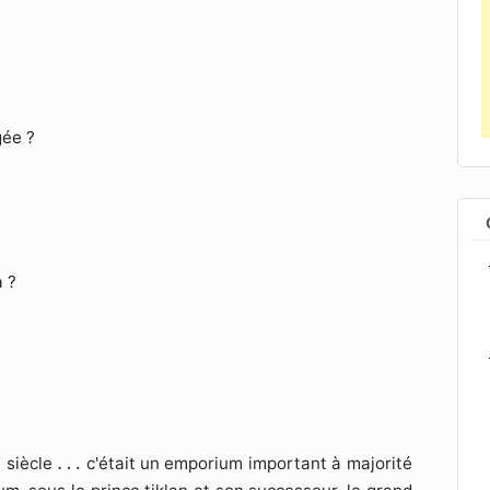
gée ?
a ?
e
…
…
e
siècle
c'était un emporium important à majorité