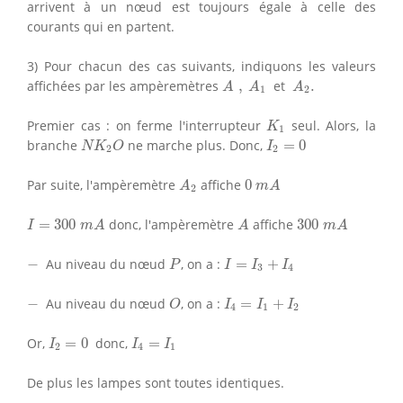
arrivent à un nœud est toujours égale à celle des
courants qui en partent.
3) Pour chacun des cas suivants, indiquons les valeurs
A
,
A
1
A
2
.
affichées par les ampèremètres
,
et
.
A
A
A
1
2
K
1
Premier cas : on ferme l'interrupteur
seul. Alors, la
K
1
N
K
2
O
I
2
=
0
branche
ne marche plus. Donc,
=
0
N
K
O
I
2
2
A
2
0
m
A
Par suite, l'ampèremètre
affiche
0
A
m
A
2
I
=
300
m
A
A
300
m
A
=
300
donc, l'ampèremètre
affiche
300
I
m
A
A
m
A
P
I
=
I
3
+
I
4
−
−
Au niveau du nœud
, on a :
=
+
P
I
I
I
3
4
O
I
4
=
I
1
+
I
2
−
−
Au niveau du nœud
, on a :
=
+
O
I
I
I
4
1
2
I
2
=
0
I
4
=
I
1
Or,
=
0
donc,
=
I
I
I
2
4
1
De plus les lampes sont toutes identiques.