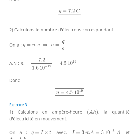
q
=
7.2
C
=
7.2
q
C
2) Calculons le nombre d'électrons correspondant.
q
=
n
.
e
⇒
n
=
q
e
q
On a :
=
.
⇒
=
q
n
e
n
e
n
=
7.2
1.6
10
−
19
=
4.5
10
19
7.2
19
A.N :
=
=
4.5
10
n
−
19
1.6
10
Donc
n
=
4.5
10
19
19
=
4.5
10
n
Exercice 3
(
A
h
)
1) Calculons en ampère-heure
(
)
, la quantité
A
h
d'électricité en mouvement.
I
=
3
m
A
=
3
10
−
3
A
q
=
I
×
t
−
3
On a :
=
×
avec,
=
3
=
3
10
et
q
I
t
I
m
A
A
t
=
1
h