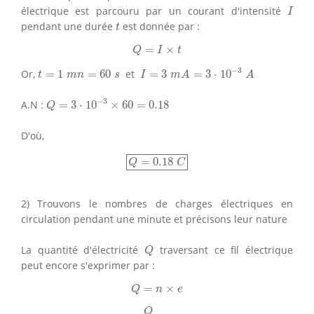
I
électrique est parcouru par un courant d'intensité
I
t
pendant une durée
est donnée par :
t
Q
=
I
×
t
=
×
Q
I
t
I
=
3
m
A
=
3
⋅
10
−
3
A
t
=
1
m
n
=
60
s
−
3
Or,
=
1
=
60
et
=
3
=
3
⋅
10
t
m
n
s
I
m
A
A
Q
=
3
⋅
10
−
3
×
60
=
0.18
−
3
A.N :
=
3
⋅
10
×
60
=
0.18
Q
D'où,
Q
=
0.18
C
=
0.18
Q
C
2) Trouvons le nombres de charges électriques en
circulation pendant une minute et précisons leur nature
Q
La quantité d'électricité
traversant ce fil électrique
Q
peut encore s'exprimer par :
Q
=
n
×
e
=
×
Q
n
e
n
=
Q
e
Q