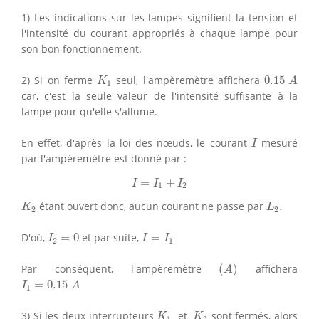
1) Les indications sur les lampes signifient la tension et
l'intensité du courant appropriés à chaque lampe pour
son bon fonctionnement.
K
1
0.15
A
2) Si on ferme
seul, l'ampèremètre affichera
0.15
K
A
1
car, c'est la seule valeur de l'intensité suffisante à la
lampe pour qu'elle s'allume.
I
En effet, d'après la loi des nœuds, le courant
mesuré
I
par l'ampèremètre est donné par :
I
=
I
1
+
I
2
=
+
I
I
I
1
2
K
2
L
2
.
étant ouvert donc, aucun courant ne passe par
.
K
L
2
2
I
2
=
0
I
=
I
1
D'où,
=
0
et par suite,
=
I
I
I
2
1
(
A
)
Par conséquent, l'ampèremètre
(
)
affichera
A
I
1
=
0.15
A
=
0.15
I
A
1
K
1
K
2
3) Si les deux interrupteurs
et
sont fermés, alors
K
K
1
2