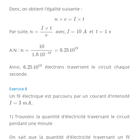
Donc, on obtient l'égalité suivante :
n
×
e
=
I
×
t
×
=
×
n
e
I
t
n
=
I
×
t
e
×
I
=
10
A
I
t
t
=
1
s
Par suite,
=
avec,
=
10
et
=
1
n
I
A
t
s
e
n
=
10
1.6
10
−
19
=
6.25
10
19
10
19
A.N :
=
=
6.25
10
n
−
19
1.6
10
6.25
10
19
19
Ainsi,
6.25
10
électrons traversent le circuit chaque
seconde.
Exercice 8
Un fil électrique est parcouru par un courant d'intensité
I
=
3
m
A
.
=
3
.
I
m
A
1) Trouvons la quantité d'électricité traversant le circuit
pendant une minute
On sait que la quantité d'électricité traversant un fil