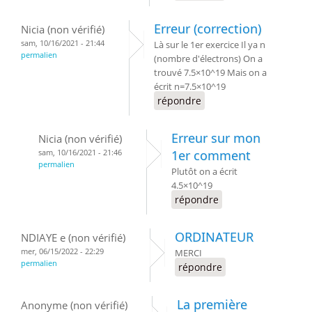
Erreur (correction)
Nicia (non vérifié)
sam, 10/16/2021 - 21:44
Là sur le 1er exercice Il ya n
permalien
(nombre d'électrons) On a
trouvé 7.5×10^19 Mais on a
écrit n=7.5×10^19
répondre
Erreur sur mon
Nicia (non vérifié)
sam, 10/16/2021 - 21:46
1er comment
permalien
Plutôt on a écrit
4.5×10^19
répondre
ORDINATEUR
NDIAYE e (non vérifié)
mer, 06/15/2022 - 22:29
MERCI
permalien
répondre
La première
Anonyme (non vérifié)