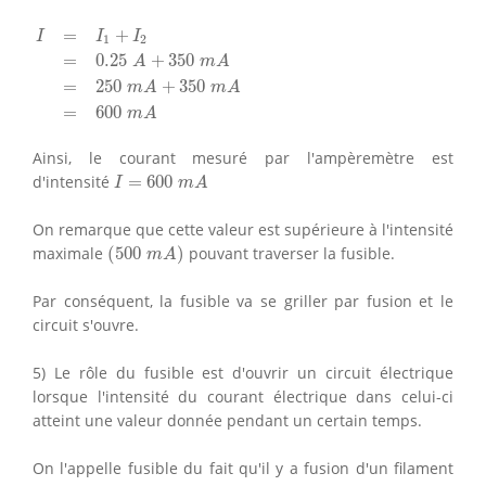
I
=
I
1
+
I
2
=
0.25
A
+
350
m
A
=
250
m
A
+
350
m
A
=
600
m
A
=
+
I
I
I
1
2
=
0.25
+
350
A
m
A
=
250
+
350
m
A
m
A
=
600
m
A
Ainsi, le courant mesuré par l'ampèremètre est
I
=
600
m
A
d'intensité
=
600
I
m
A
On remarque que cette valeur est supérieure à l'intensité
(
500
m
A
)
maximale
(
500
)
pouvant traverser la fusible.
m
A
Par conséquent, la fusible va se griller par fusion et le
circuit s'ouvre.
5) Le rôle du fusible est d'ouvrir un circuit électrique
lorsque l'intensité du courant électrique dans celui-ci
atteint une valeur donnée pendant un certain temps.
On l'appelle fusible du fait qu'il y a fusion d'un filament