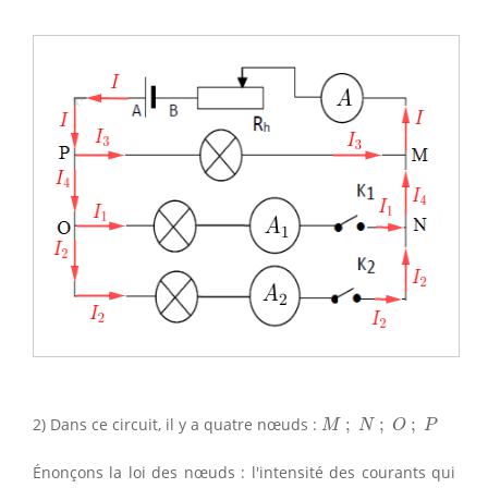
M
;
N
;
O
;
P
2) Dans ce circuit, il y a quatre nœuds :
;
;
;
M
N
O
P
Énonçons la loi des nœuds : l'intensité des courants qui