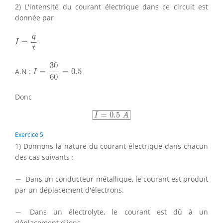
2) L'intensité du courant électrique dans ce circuit est
donnée par
I
=
q
t
q
=
I
t
I
=
30
60
=
0.5
30
A.N :
=
=
0.5
I
60
Donc
I
=
0.5
A
=
0.5
I
A
Exercice 5
1) Donnons la nature du courant électrique dans chacun
des cas suivants :
−
−
Dans un conducteur métallique, le courant est produit
par un déplacement d'électrons.
−
−
Dans un électrolyte, le courant est dû à un
déplacement d'ions.