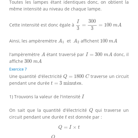
Toutes les lampes étant identiques donc, on obtient la
même intensité au niveau de chaque lampe.
I
3
=
300
3
=
100
m
A
300
I
Cette intensité est donc égale à
=
=
100
m
A
3
3
A
1
A
2
100
m
A
Ainsi, les ampèremètre
et
affichent
100
A
A
m
A
1
2
A
I
=
300
m
A
l'ampèremètre
étant traversé par
=
300
donc, il
A
I
m
A
300
m
A
affiche
300
m
A
Exercice 7
Q
=
1800
C
Une quantité d'électricité
=
1800
traverse un circuit
Q
C
t
=
3
minutes
.
pendant une durée
=
3
minutes
.
t
I
1) Trouvons la valeur de l'intensité
I
Q
On sait que la quantité d'électricité
qui traverse un
Q
t
circuit pendant une durée
est donnée par :
t
Q
=
I
×
t
=
×
Q
I
t
I
=
Q
t
Q