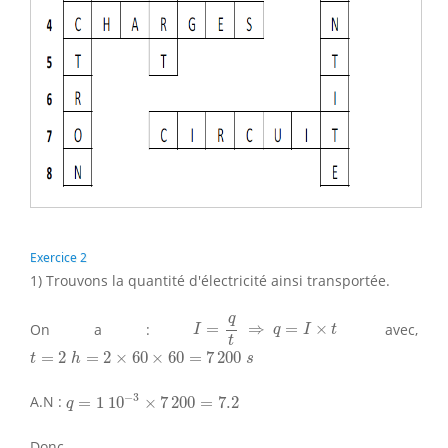
Exercice 2
1) Trouvons la quantité d'électricité ainsi transportée.
I
=
q
t
⇒
q
=
I
×
t
q
On a :
=
⇒
=
×
avec,
I
q
I
t
t
t
=
2
h
=
2
×
60
×
60
=
7
200
s
=
2
=
2
×
60
×
60
=
7
200
t
h
s
q
=
1
10
−
3
×
7
200
=
7.2
−
3
A.N :
=
1
10
×
7
200
=
7.2
q
Donc