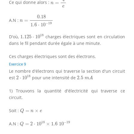
Ce qui donne alors :
=
n
e
n
=
0.18
1.6
⋅
10
−
19
0.18
A.N :
=
n
−
19
1.6
⋅
10
1.125
⋅
10
18
18
D'où,
1.125
⋅
10
charges électriques sont en circulation
dans le fil pendant durée égale à une minute.
Ces charges électriques sont des électrons.
Exercice 9
Le nombre d'électrons qui traverse la section d'un circuit
2
⋅
10
18
2.5
m
A
18
est
2
⋅
10
pour une intensité de
2.5
m
A
1) Trouvons la quantité d'électricité qui traverse ce
circuit.
Q
=
n
×
e
Soit :
=
×
Q
n
e
Q
=
2
⋅
10
18
×
1.6
10
−
19
18
−
19
A.N :
=
2
⋅
10
×
1.6
10
Q