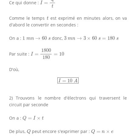
Ce qui donne :
=
I
t
t
Comme le temps
est exprimé en minutes alors, on va
t
d'abord le convertir en secondes :
1
m
n
→
60
s
3
m
n
→
3
×
60
s
=
180
s
On a :
1
→
60
donc,
3
→
3
×
60
=
180
m
n
s
m
n
s
s
I
=
1800
180
=
10
1800
Par suite :
=
=
10
I
180
D'où,
I
=
10
A
=
10
I
A
2) Trouvons le nombre d'électrons qui traversent le
circuit par seconde
Q
=
I
×
t
On a :
=
×
Q
I
t
Q
Q
=
n
×
e
De plus,
peut encore s'exprimer par :
=
×
Q
Q
n
e