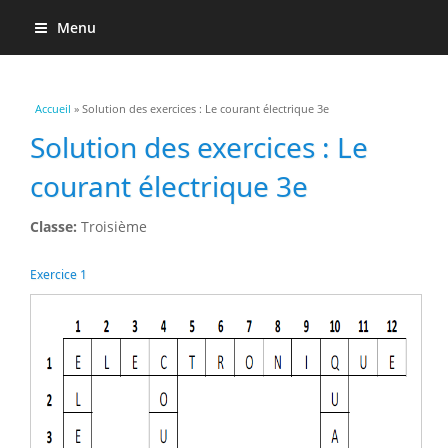
Menu
Vous êtes ici
Accueil
» Solution des exercices : Le courant électrique 3e
Solution des exercices : Le
courant électrique 3e
Classe:
Troisième
Exercice 1