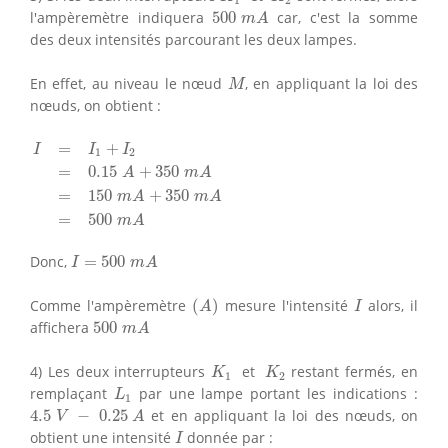
500
m
A
l'ampèremètre indiquera
500
car, c'est la somme
m
A
des deux intensités parcourant les deux lampes.
M
En effet, au niveau le nœud
, en appliquant la loi des
M
nœuds, on obtient :
I
=
I
1
+
I
2
=
0.15
A
+
350
m
A
=
150
m
A
+
350
m
A
=
500
m
A
=
+
I
I
I
1
2
=
0.15
+
350
A
m
A
=
150
+
350
m
A
m
A
=
500
m
A
I
=
500
m
A
Donc,
=
500
I
m
A
(
A
)
I
Comme l'ampèremètre
(
)
mesure l'intensité
alors, il
A
I
500
m
A
affichera
500
m
A
K
1
K
2
4) Les deux interrupteurs
et
restant fermés, en
K
K
1
2
L
1
remplaçant
par une lampe portant les indications :
L
1
4.5
V
−
0.25
A
4.5
−
0.25
et en appliquant la loi des nœuds, on
V
A
I
obtient une intensité
donnée par :
I