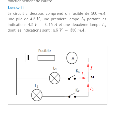
fonctionnement de l'autre.
Exercice 11
500
m
A
Le circuit ci-dessous comprend un fusible de
500
,
m
A
4.5
V
L
1
une pile de
4.5
, une première lampe
portant les
V
L
1
4.5
V
−
0.15
A
L
2
indications
4.5
−
0.15
et une deuxième lampe
V
A
L
2
4.5
V
−
350
m
A
.
dont les indications sont :
4.5
−
350
.
V
m
A