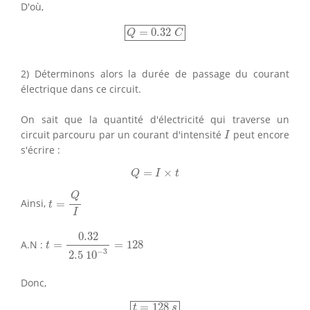
D'où,
Q
=
0.32
C
=
0.32
Q
C
2) Déterminons alors la durée de passage du courant
électrique dans ce circuit.
On sait que la quantité d'électricité qui traverse un
I
circuit parcouru par un courant d'intensité
peut encore
I
s'écrire :
Q
=
I
×
t
=
×
Q
I
t
t
=
Q
I
Q
Ainsi,
=
t
I
t
=
0.32
2.5
10
−
3
=
128
0.32
A.N :
=
=
128
t
−
3
2.5
10
Donc,
t
=
128
s
=
128
t
s