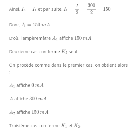
I
1
=
I
2
=
300
2
=
150
300
I
3
=
I
1
I
Ainsi,
=
et par suite,
=
=
=
150
I
I
I
3
1
1
2
2
I
1
=
150
m
A
Donc,
=
150
I
m
A
1
A
1
150
m
A
D'où, l'ampèremètre
affiche
150
A
m
A
1
K
2
Deuxième cas : on ferme
seul.
K
2
On procède comme dans le premier cas, on obtient alors
:
A
1
0
m
A
affiche
0
A
m
A
1
A
300
m
A
affiche
300
A
m
A
A
2
150
m
A
affiche
150
A
m
A
2
K
1
K
2
.
Troisième cas : on ferme
et
.
K
K
1
2