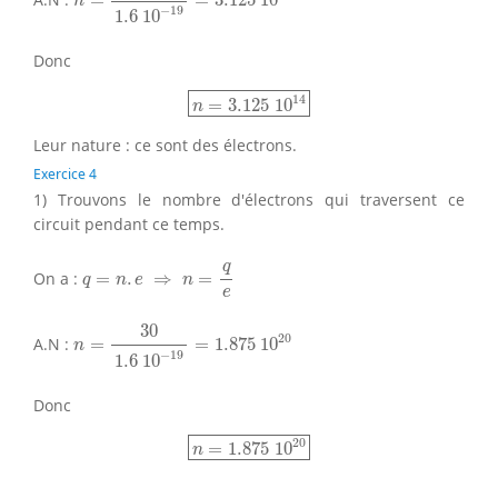
=
=
3.125
10
n
−
19
1.6
10
Donc
n
=
3.125
10
14
14
=
3.125
10
n
Leur nature : ce sont des électrons.
Exercice 4
1) Trouvons le nombre d'électrons qui traversent ce
circuit pendant ce temps.
q
=
n
.
e
⇒
n
=
q
e
q
On a :
=
.
⇒
=
q
n
e
n
e
n
=
30
1.6
10
−
19
=
1.875
10
20
30
20
A.N :
=
=
1.875
10
n
−
19
1.6
10
Donc
n
=
1.875
10
20
20
=
1.875
10
n