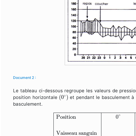
Document 2 :
Le tableau ci-dessous regroupe les valeurs de pression
(
0
∘
)
∘
(
0
)
position horizontale
et pendant le basculement à
basculement.
Position
0
∘
+
60
∘
+
60
∘
Immédia
∘
Position
0
Vaisseau sanguin