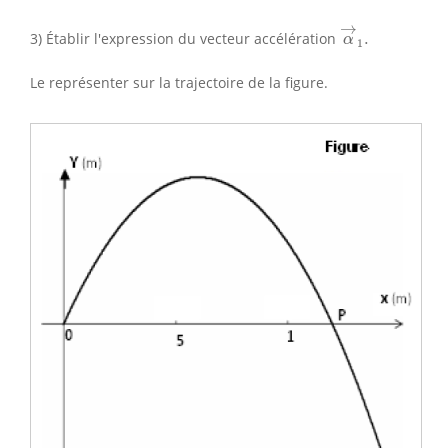
α
→
1
.
→
3) Établir l'expression du vecteur accélération
.
α
1
Le représenter sur la trajectoire de la figure.