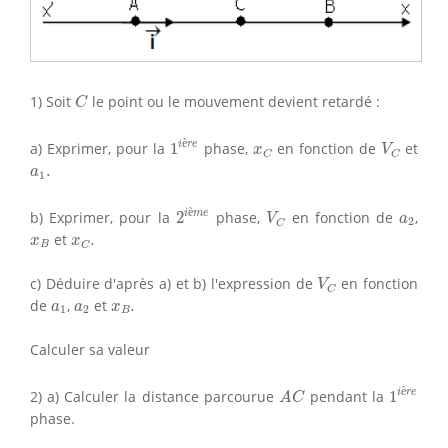
C
1) Soit
le point ou le mouvement devient retardé :
C
1
i
è
r
e
V
C
x
C
è
i
r
e
a) Exprimer, pour la
1
phase,
en fonction de
et
x
V
C
C
a
1
.
.
a
1
2
i
è
m
e
V
C
a
2
è
i
m
e
b) Exprimer, pour la
2
phase,
en fonction de
,
V
a
2
C
x
B
x
C
.
et
.
x
x
B
C
V
C
c) Déduire d'après a) et b) l'expression de
en fonction
V
C
a
1
a
2
x
B
.
de
,
et
.
a
a
x
1
2
B
Calculer sa valeur
1
i
è
r
e
A
C
è
i
r
e
2) a) Calculer la distance parcourue
pendant la
1
A
C
phase.