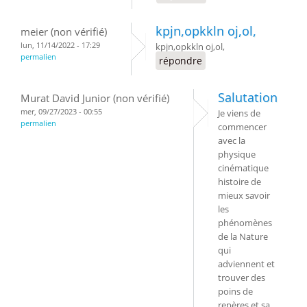
kpjn,opkkln oj,ol,
meier (non vérifié)
lun, 11/14/2022 - 17:29
kpjn,opkkln oj,ol,
permalien
répondre
Salutation
Murat David Junior (non vérifié)
mer, 09/27/2023 - 00:55
Je viens de
permalien
commencer
avec la
physique
cinématique
histoire de
mieux savoir
les
phénomènes
de la Nature
qui
adviennent et
trouver des
poins de
repères et sa