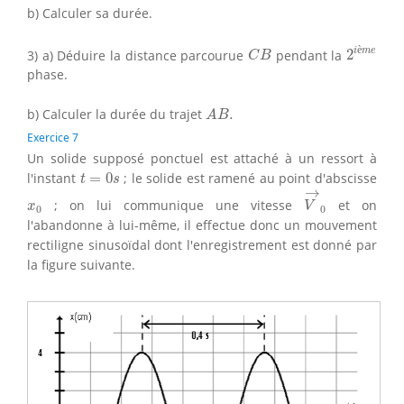
b) Calculer sa durée.
2
i
è
m
e
C
B
è
i
m
e
3) a) Déduire la distance parcourue
pendant la
2
C
B
phase.
A
B
.
b) Calculer la durée du trajet
.
A
B
Exercice 7
Un solide supposé ponctuel est attaché à un ressort à
t
=
0
s
l'instant
=
0
; le solide est ramené au point d'abscisse
t
s
V
→
0
→
x
0
; on lui communique une vitesse
et on
x
V
0
0
l'abandonne à lui-même, il effectue donc un mouvement
rectiligne sinusoïdal dont l'enregistrement est donné par
la figure suivante.