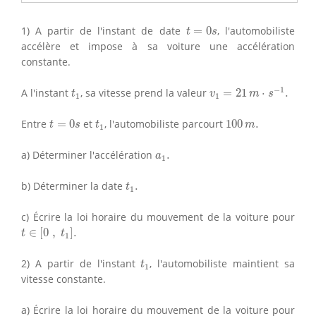
t
=
0
s
1) A partir de l'instant de date
=
0
, l'automobiliste
t
s
accélère et impose à sa voiture une accélération
constante.
v
1
=
21
m
⋅
s
−
1
.
t
1
−
1
A l'instant
, sa vitesse prend la valeur
=
21
⋅
.
t
v
m
s
1
1
t
=
0
s
t
1
100
m
.
Entre
=
0
et
, l'automobiliste parcourt
100
.
t
s
t
m
1
a
1
.
a) Déterminer l'accélération
.
a
1
t
1
.
b) Déterminer la date
.
t
1
c) Écrire la loi horaire du mouvement de la voiture pour
t
∈
[
0
,
t
1
]
.
∈
[
0
,
]
.
t
t
1
t
1
2) A partir de l'instant
, l'automobiliste maintient sa
t
1
vitesse constante.
a) Écrire la loi horaire du mouvement de la voiture pour