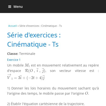
Menu
Vous êtes ici
Accueil
» Série d'exercices : Cinématique - Ts
Série d'exercices :
Cinématique - Ts
Classe:
Terminale
Exercice 1
M
1
Un mobile
est en mouvement relativement au repère
M
1
R
(
O
,
i
→
,
j
→
)
d'espace
(
,
,
)
, son vecteur vitesse est :
R
O
i
j
V
→
1
=
3
i
→
+
(
−
2
t
+
4
)
j
→
→
=
3
+
(
−
2
+
4
)
V
i
t
j
1
1) Donner les lois horaires du mouvement sachant qu'à
O
.
l'origine des temps, le mobile passe par l'origine
.
O
2) Établir l'équation cartésienne de la trajectoire.