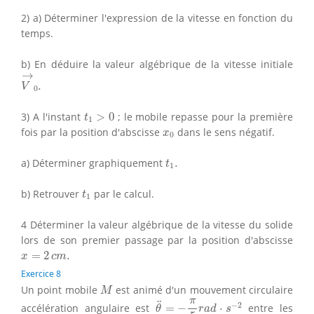
2) a) Déterminer l'expression de la vitesse en fonction du
temps.
b) En déduire la valeur algébrique de la vitesse initiale
V
→
0
.
→
.
V
0
t
1
>
0
3) A l'instant
>
0
; le mobile repasse pour la première
t
1
x
0
fois par la position d'abscisse
dans le sens négatif.
x
0
t
1
.
a) Déterminer graphiquement
.
t
1
t
1
b) Retrouver
par le calcul.
t
1
4 Déterminer la valeur algébrique de la vitesse du solide
lors de son premier passage par la position d'abscisse
x
=
2
c
m
.
=
2
.
x
c
m
Exercice 8
M
Un point mobile
est animé d'un mouvement circulaire
M
θ
¨
=
−
π
5
r
a
d
⋅
s
−
2
π
¨
−
2
accélération angulaire est
=
−
⋅
entre les
θ
r
a
d
s