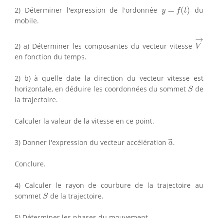
y
=
f
(
t
)
2) Déterminer l'expression de l'ordonnée
=
(
)
du
y
f
t
mobile.
V
→
→
2) a) Déterminer les composantes du vecteur vitesse
V
en fonction du temps.
2) b) à quelle date la direction du vecteur vitesse est
S
horizontale, en déduire les coordonnées du sommet
de
S
la trajectoire.
Calculer la valeur de la vitesse en ce point.
a
→
.
3) Donner l'expression du vecteur accélération
.
a
Conclure.
4) Calculer le rayon de courbure de la trajectoire au
S
sommet
de la trajectoire.
S
5) Déterminer les phases du mouvement.