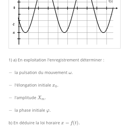
1) a) En exploitation l'enregistrement déterminer :
−
ω
.
−
la pulsation du mouvement
.
ω
−
x
0
.
−
l'élongation initiale
.
x
0
X
m
.
−
−
l'amplitude
.
X
m
−
φ
.
−
la phase initiale
.
φ
x
=
f
(
t
)
.
b) En déduire la loi horaire
=
(
)
.
x
f
t