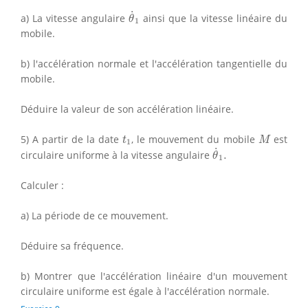
θ
˙
1
˙
a) La vitesse angulaire
ainsi que la vitesse linéaire du
θ
1
mobile.
b) l'accélération normale et l'accélération tangentielle du
mobile.
Déduire la valeur de son accélération linéaire.
M
t
1
5) A partir de la date
, le mouvement du mobile
est
t
M
1
θ
˙
1
.
˙
circulaire uniforme à la vitesse angulaire
.
θ
1
Calculer :
a) La période de ce mouvement.
Déduire sa fréquence.
b) Montrer que l'accélération linéaire d'un mouvement
circulaire uniforme est égale à l'accélération normale.