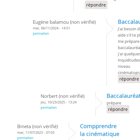
répondre
Baccala
Eugène balamou (non vérifié)
mar, 06/11/2024 - 14:51
J'ai besoin 
permalien
aide s'il te p
me prépare 
baccalauréa
j'ai quelque
inquiétudes
niveau
cinématogr
répondre
Baccalauréa
Norbert (non vérifié)
jeu, 10/23/2025 - 13:24
prépare
permalien
répondre
Compprendre
Bineta (non vérifié)
mar, 11/07/2023 - 07:03
la cinématique
permalien