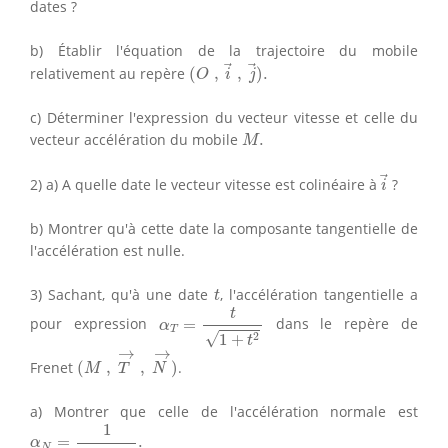
dates ?
b) Établir l'équation de la trajectoire du mobile
(
O
,
i
→
,
j
→
)
.
relativement au repère
(
,
,
)
.
O
i
j
c) Déterminer l'expression du vecteur vitesse et celle du
M
.
vecteur accélération du mobile
.
M
i
→
2) a) A quelle date le vecteur vitesse est colinéaire à
?
i
b) Montrer qu'à cette date la composante tangentielle de
l'accélération est nulle.
t
3) Sachant, qu'à une date
, l'accélération tangentielle a
t
α
T
=
t
1
+
t
2
t
pour expression
=
dans le repère de
α
T
√
2
1
+
t
(
M
,
T
→
,
N
→
)
→
→
Frenet
(
,
,
)
.
M
T
N
a) Montrer que celle de l'accélération normale est
α
N
=
1
1
+
t
2
.
1
=
.
α
N