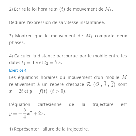
x
1
(
t
)
M
1
.
2) Écrire la loi horaire
(
)
de mouvement de
.
x
t
M
1
1
Déduire l'expression de sa vitesse instantanée.
M
1
3) Montrer que le mouvement de
comporte deux
M
1
phases.
4) Calculer la distance parcourue par le mobile entre les
t
2
=
7
s
.
t
1
=
1
s
dates
=
1
et
=
7
.
t
s
t
s
1
2
Exercice 4
M
Les équations horaires du mouvement d'un mobile
M
(
O
,
i
→
,
j
→
)
R
relativement à un repère d'espace
(
,
,
)
sont
R
O
i
j
y
=
f
(
t
)
(
t
>
0
)
.
x
=
2
t
=
2
et
=
(
)
(
>
0
)
.
x
t
y
f
t
t
L'équation cartésienne de la trajectoire est
y
=
−
5
4
x
2
+
2
x
.
5
2
=
−
+
2
.
y
x
x
4
1) Représenter l'allure de la trajectoire.