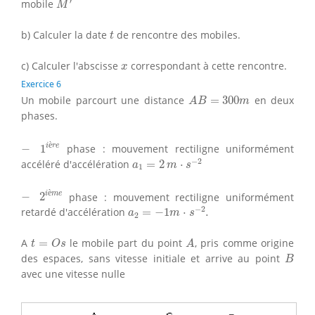
′
mobile
M
t
b) Calculer la date
de rencontre des mobiles.
t
x
c) Calculer l'abscisse
correspondant à cette rencontre.
x
Exercice 6
A
B
=
300
m
Un mobile parcourt une distance
=
300
en deux
A
B
m
phases.
1
i
è
r
e
−
è
i
r
e
−
1
phase : mouvement rectiligne uniformément
a
1
=
2
m
⋅
s
−
2
−
2
accéléré d'accélération
=
2
⋅
a
m
s
1
2
i
è
m
e
−
è
i
m
e
−
2
phase : mouvement rectiligne uniformément
a
2
=
−
1
m
⋅
s
−
2
.
−
2
retardé d'accélération
=
−
1
⋅
.
a
m
s
2
t
=
O
s
A
A
=
le mobile part du point
, pris comme origine
t
O
s
A
B
des espaces, sans vitesse initiale et arrive au point
B
avec une vitesse nulle