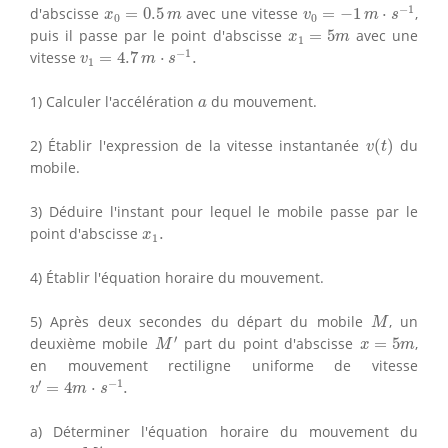
v
0
=
−
1
m
⋅
s
−
1
x
0
=
0.5
m
−
1
d'abscisse
=
0.5
avec une vitesse
=
−
1
⋅
,
x
m
v
m
s
0
0
x
1
=
5
m
puis il passe par le point d'abscisse
=
5
avec une
x
m
1
v
1
=
4.7
m
⋅
s
−
1
.
−
1
vitesse
=
4.7
⋅
.
v
m
s
1
a
1) Calculer l'accélération
du mouvement.
a
v
(
t
)
2) Établir l'expression de la vitesse instantanée
(
)
du
v
t
mobile.
3) Déduire l'instant pour lequel le mobile passe par le
x
1
.
point d'abscisse
.
x
1
4) Établir l'équation horaire du mouvement.
M
5) Après deux secondes du départ du mobile
, un
M
M
′
x
=
5
m
′
deuxième mobile
part du point d'abscisse
=
5
,
M
x
m
en mouvement rectiligne uniforme de vitesse
v
′
=
4
m
⋅
s
−
1
.
′
−
1
=
4
⋅
.
v
m
s
a) Déterminer l'équation horaire du mouvement du
M
′