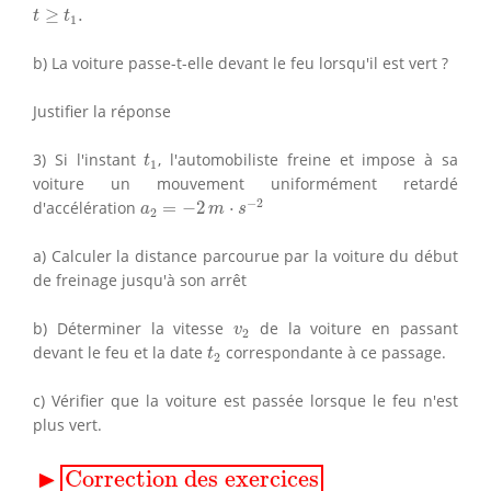
t
≥
t
1
.
≥
.
t
t
1
b) La voiture passe-t-elle devant le feu lorsqu'il est vert ?
Justifier la réponse
t
1
3) Si l'instant
, l'automobiliste freine et impose à sa
t
1
voiture un mouvement uniformément retardé
a
2
=
−
2
m
⋅
s
−
2
−
2
d'accélération
=
−
2
⋅
a
m
s
2
a) Calculer la distance parcourue par la voiture du début
de freinage jusqu'à son arrêt
v
2
b) Déterminer la vitesse
de la voiture en passant
v
2
t
2
devant le feu et la date
correspondante à ce passage.
t
2
c) Vérifier que la voiture est passée lorsque le feu n'est
plus vert.
▸
Correction des exercices
▶
Correction des exercices