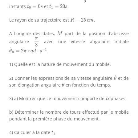
5
t
0
=
0
s
t
1
=
20
s
instants
=
0
et
=
20
.
t
s
t
s
0
1
R
=
25
c
m
.
Le rayon de sa trajectoire est
=
25
.
R
c
m
M
A l'origine des dates,
part de la position d'abscisse
M
π
3
π
angulaire
avec une vitesse angulaire initiale
3
θ
˙
0
=
2
π
r
a
d
⋅
s
−
1
.
˙
−
1
=
2
⋅
.
θ
π
r
a
d
s
0
1) Quelle est la nature de mouvement du mobile.
θ
˙
˙
2) Donner les expressions de sa vitesse angulaire
et de
θ
θ
son élongation angulaire
en fonction du temps.
θ
3) a) Montrer que ce mouvement comporte deux phases.
b) Déterminer le nombre de tours effectué par le mobile
pendant la première phase du mouvement.
t
1
4) Calculer à la date
t
1