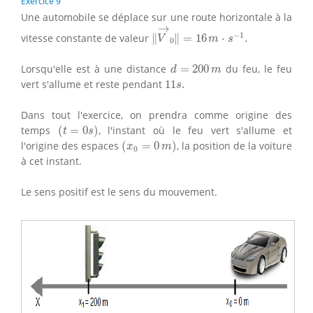
Exercice 9
Une automobile se déplace sur une route horizontale à la
‖
V
→
0
‖
=
16
m
⋅
s
−
1
.
→
−
1
vitesse constante de valeur
∥
∥
=
16
⋅
.
V
m
s
0
d
=
200
m
Lorsqu'elle est à une distance
=
200
du feu, le feu
d
m
11
s
.
vert s'allume et reste pendant
11
.
s
Dans tout l'exercice, on prendra comme origine des
(
t
=
0
s
)
temps
(
=
0
)
, l'instant où le feu vert s'allume et
t
s
(
x
0
=
0
m
)
l'origine des espaces
(
=
0
)
, la position de la voiture
x
m
0
à cet instant.
Le sens positif est le sens du mouvement.