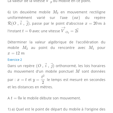
La valeur de la vitesse
du mobile en ce point.
V
p
M
2
6) Un deuxième mobile
en mouvement rectiligne
M
2
(
o
x
)
uniformément varié sur l'axe
(
)
du repère
o
x
R
(
O
,
i
→
,
j
→
)
x
=
20
m
(
,
,
)
, passe par le point d'abscisse
=
20
à
R
O
i
j
x
m
V
→
O
2
=
2
i
→
→
t
=
0
l'instant
=
0
avec une vitesse
=
2
t
V
i
O
2
Déterminer la valeur algébrique de l'accélération du
M
2
M
1
mobile
au point du rencontre avec
pour
M
M
2
1
x
=
12
m
=
12
x
m
Exercice 2
(
O
,
i
→
,
j
→
)
Dans un repère
(
,
,
)
orthonormé, les lois horaires
O
i
j
M
du mouvement d'un mobile ponctuel
sont données
M
y
=
t
2
2
2
t
x
=
t
par :
=
et
=
le temps est mesuré en secondes
x
t
y
2
et les distances en mètres.
t
=
0
s
A
=
0
le mobile débute son mouvement.
t
s
1) a) Quel est le point de départ du mobile à l'origine des