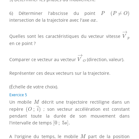
(
P
≠
O
)
P
6) Déterminer l'abscisse du point
(
≠
)
P
P
O
o
x
.
intersection de la trajectoire avec l'axe
.
o
x
V
→
p
→
Quelles sont les caractéristiques du vecteur vitesse
V
p
en ce point ?
V
→
O
→
Comparer ce vecteur au vecteur
(direction, valeur).
V
O
Représenter ces deux vecteurs sur la trajectoire.
(Échelle de votre choix).
Exercice 5
M
Un mobile
décrit une trajectoire rectiligne dans un
M
(
O
;
i
→
)
repère
(
;
)
; son vecteur accélération est constant
O
i
pendant toute la durée de son mouvement dans
[
0
;
5
s
]
.
l'intervalle de temps
[
0
;
5
]
.
s
M
A l'origine du temps, le mobile
part de la position
M