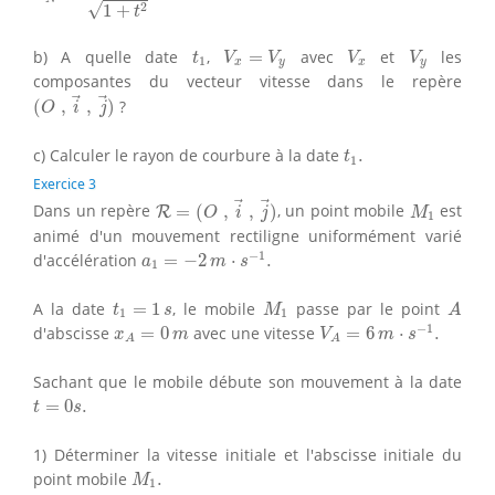
√
2
1
+
t
V
x
=
V
y
V
x
V
y
t
1
b) A quelle date
,
=
avec
et
les
t
V
V
V
V
1
x
y
x
y
composantes du vecteur vitesse dans le repère
(
O
,
i
→
,
j
→
)
(
,
,
)
?
O
i
j
t
1
.
c) Calculer le rayon de courbure à la date
.
t
1
Exercice 3
R
=
(
O
,
i
→
,
j
→
)
M
1
Dans un repère
=
(
,
,
)
, un point mobile
est
R
O
i
j
M
1
animé d'un mouvement rectiligne uniformément varié
a
1
=
−
2
m
⋅
s
−
1
.
−
1
d'accélération
=
−
2
⋅
.
a
m
s
1
M
1
A
t
1
=
1
s
A la date
=
1
, le mobile
passe par le point
t
s
M
A
1
1
V
A
=
6
m
⋅
s
−
1
.
x
A
=
0
m
−
1
d'abscisse
=
0
avec une vitesse
=
6
⋅
.
x
m
V
m
s
A
A
Sachant que le mobile débute son mouvement à la date
t
=
0
s
.
=
0
.
t
s
1) Déterminer la vitesse initiale et l'abscisse initiale du
M
1
.
point mobile
.
M
1