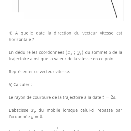
4) A quelle date la direction du vecteur vitesse est
horizontale ?
(
x
s
;
y
s
)
En déduire les coordonnées
(
;
)
du sommet S de la
x
y
s
s
trajectoire ainsi que la valeur de la vitesse en ce point.
Représenter ce vecteur vitesse.
5) Calculer :
t
=
2
s
.
Le rayon de courbure de la trajectoire à la date
=
2
.
t
s
x
p
L'abscisse
du mobile lorsque celui-ci repasse par
x
p
y
=
0.
l'ordonnée
=
0.
y
V
→
p
→