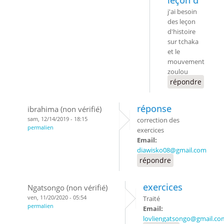
leçon d
j'ai besoin
des leçon
d'histoire
sur tchaka
et le
mouvement
zoulou
répondre
réponse
ibrahima (non vérifié)
sam, 12/14/2019 - 18:15
correction des
permalien
exercices
Email:
diawisko08@gmail.com
répondre
exercices
Ngatsongo (non vérifié)
ven, 11/20/2020 - 05:54
Traité
permalien
Email:
lovliengatsongo@gmail.co