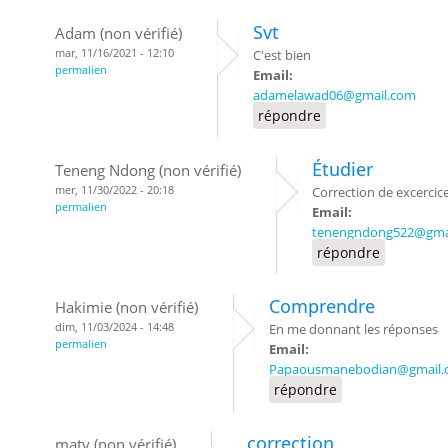
Svt
Adam (non vérifié)
mar, 11/16/2021 - 12:10
C'est bien
permalien
Email:
adamelawad06@gmail.com
répondre
Étudier
Teneng Ndong (non vérifié)
mer, 11/30/2022 - 20:18
Correction de excercic
permalien
Email:
tenengndong522@gma
répondre
Comprendre
Hakimie (non vérifié)
dim, 11/03/2024 - 14:48
En me donnant les réponses
permalien
Email:
Papaousmanebodian@gmail.
répondre
correction
maty (non vérifié)