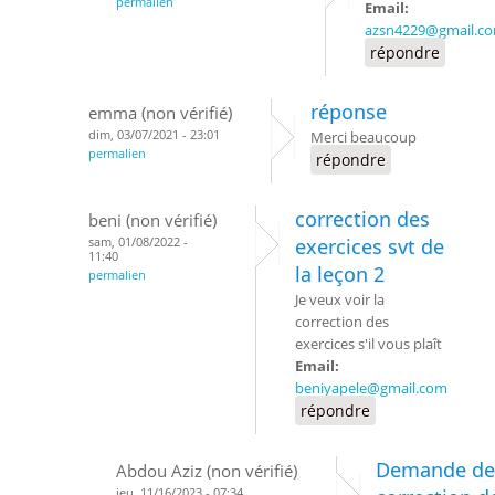
permalien
Email:
azsn4229@gmail.c
répondre
réponse
emma (non vérifié)
dim, 03/07/2021 - 23:01
Merci beaucoup
permalien
répondre
correction des
beni (non vérifié)
sam, 01/08/2022 -
exercices svt de
11:40
la leçon 2
permalien
Je veux voir la
correction des
exercices s'il vous plaît
Email:
beniyapele@gmail.com
répondre
Demande de
Abdou Aziz (non vérifié)
jeu, 11/16/2023 - 07:34