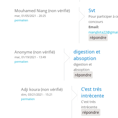
Svt
Mouhamed Niang (non vérifié)
mar, 01/05/2021 - 20:25
Pour participer à c
permalien
concours
Email:
nianglota22@gmai
répondre
digestion et
Anonyme (non vérifié)
mar, 01/19/2021 - 13:49
absoption
permalien
digestion et
absoption
répondre
C'est trés
Adji koura (non vérifié)
dim, 03/21/2021 - 15:21
intrècente
permalien
C'est trés
intrècente
répondre