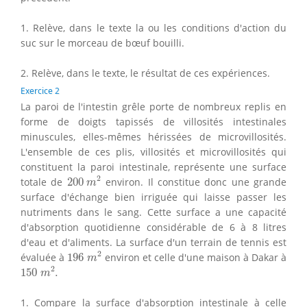
1. Relève, dans le texte la ou les conditions d'action du
suc sur le morceau de bœuf bouilli.
2. Relève, dans le texte, le résultat de ces expériences.
Exercice 2
La paroi de l'intestin grêle porte de nombreux replis en
forme de doigts tapissés de villosités intestinales
minuscules, elles-mêmes hérissées de microvillosités.
L'ensemble de ces plis, villosités et microvillosités qui
constituent la paroi intestinale, représente une surface
200
m
2
2
totale de
200
environ. Il constitue donc une grande
m
surface d'échange bien irriguée qui laisse passer les
nutriments dans le sang. Cette surface a une capacité
d'absorption quotidienne considérable de 6 à 8 litres
d'eau et d'aliments. La surface d'un terrain de tennis est
196
m
2
2
évaluée à
196
environ et celle d'une maison à Dakar à
m
150
m
2
.
2
150
.
m
1. Compare la surface d'absorption intestinale à celle