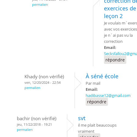
correction d
permalien
exercices de
leçon 2
Je voulais m´exer
avec vos exercice
je n´ai pas vu la
correction
Email:
Secksfallou2@gma
répondre
À séné école
Khady (non vérifié)
ven, 12/20/2024 - 22:54
Par mail
permalien
Email:
hadibasse12@gmail.com
répondre
svt
bachir (non vérifié)
jeu, 11/22/2018 - 19:21
il me plait beaucoups
permalien
vraiment