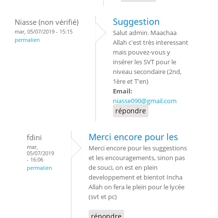
Suggestion
Niasse (non vérifié)
mar, 05/07/2019 - 15:15
Salut admin. Maachaa
permalien
Allah c'est très interessant
mais pouvez-vous y
insérer les SVT pour le
niveau secondaire (2nd,
1ère et T'en)
Email:
niasse090@gmail.com
répondre
Merci encore pour les
fdini
mar,
Merci encore pour les suggestions
05/07/2019
et les encouragements, sinon pas
- 16:06
de souci, on est en plein
permalien
developpement et bientot Incha
Allah on fera le plein pour le lycée
(svt et pc)
répondre