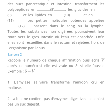
des sucs pancréatique et intestinal transforment les
polypeptides en .............(8)..........., les glucides en ........
(9).......... et les lipides en ..........(10)............ et en ..........
(11)........... Les petites molécules obtenues appelées
...........(12).........passent dans le sang ou la lymphe.
Toutes les substances non digérées poursuivent leur
route vers le gros intestin où l'eau est absorbée. Enfin
elles sont recueillies dans le rectum et rejetées hors de
l'organisme par l'anus.
Exercice 2
V
Recopie le numéro de chaque affirmation puis écris
V
F
après ce numéro si elle est vraie ou
si elle fausse.
F
5
−
V
Exemple :
5
−
V
1. L'amylase salivaire transforme l'amidon cru en
maltose.
2. La bile ne contient pas d'enzymes digestives : elle n'est
pas un suc digestif.