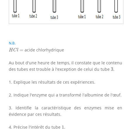
N.B.
H
C
l
=
=
acide chlorhydrique
H
C
l
Au bout d'une heure de temps, il constate que le contenu
3.
des tubes est trouble à l'exception de celui du tube
3.
1. Explique les résultats de ces expériences.
2. Indique l'enzyme qui a transformé l'albumine de l'œuf.
3. Identifie la caractéristique des enzymes mise en
évidence par ces résultats.
1.
4. Précise l'intérêt du tube
1.