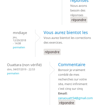
réponses
Nous avons
besoin des
réponses
répondre
Vous aurez bientot les
mndiaye
jeu,
Vous aurez bientot les corrections
12/20/2018
des exercices.
- 14:08
permalien
répondre
Commentaire
Ouattara (non vérifié)
dim, 04/07/2019 - 22:53
Bonsoir je vraiment
permalien
comblé de mes
recherches sur votre
site, merci infiniment
c'est cinq sur cinq
Email:
zanaouatt54@gmail.com
répondre