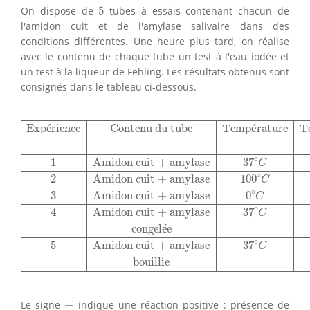
5
On dispose de
5
tubes à essais contenant chacun de
l'amidon cuit et de l'amylase salivaire dans des
conditions différentes. Une heure plus tard, on réalise
avec le contenu de chaque tube un test à l'eau iodée et
un test à la liqueur de Fehling. Les résultats obtenus sont
consignés dans le tableau ci-dessous.
Expérience
Contenu du tube
Température
Test à l’eau
T
Exp
é
rience
Contenu du tube
Temp
é
rature
Te
∘
1
Amidon cuit + amylase
37
C
∘
2
Amidon cuit + amylase
100
C
∘
3
Amidon cuit + amylase
0
C
∘
4
Amidon cuit + amylase
37
C
congel
é
e
∘
5
Amidon cuit + amylase
37
C
bouillie
+
Le signe
+
indique une réaction positive : présence de