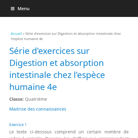
Menu
Vous êtes ici
Accueil
» Série d'exercices sur Digestion et absorption intestinale chez
l'espèce humaine 4e
Série d'exercices sur
Digestion et absorption
intestinale chez l'espèce
humaine 4e
Classe:
Quatrième
Maitrise des connaissances
Exercice 1
Le texte ci-dessous comprend un certain nombre de