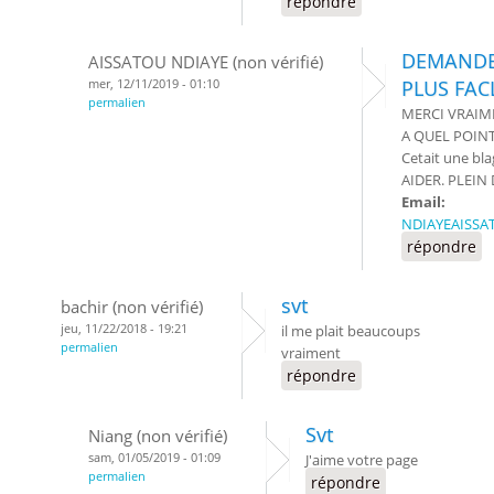
répondre
DEMANDE
AISSATOU NDIAYE (non vérifié)
mer, 12/11/2019 - 01:10
PLUS FAC
permalien
MERCI VRAIM
A QUEL POIN
Cetait une b
AIDER. PLEIN
Email:
NDIAYEAISS
répondre
svt
bachir (non vérifié)
jeu, 11/22/2018 - 19:21
il me plait beaucoups
permalien
vraiment
répondre
Svt
Niang (non vérifié)
sam, 01/05/2019 - 01:09
J'aime votre page
permalien
répondre