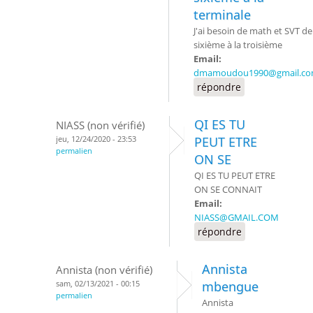
terminale
J'ai besoin de math et SVT de
sixième à la troisième
Email:
dmamoudou1990@gmail.c
répondre
QI ES TU
NIASS (non vérifié)
jeu, 12/24/2020 - 23:53
PEUT ETRE
permalien
ON SE
QI ES TU PEUT ETRE
ON SE CONNAIT
Email:
NIASS@GMAIL.COM
répondre
Annista
Annista (non vérifié)
sam, 02/13/2021 - 00:15
mbengue
permalien
Annista