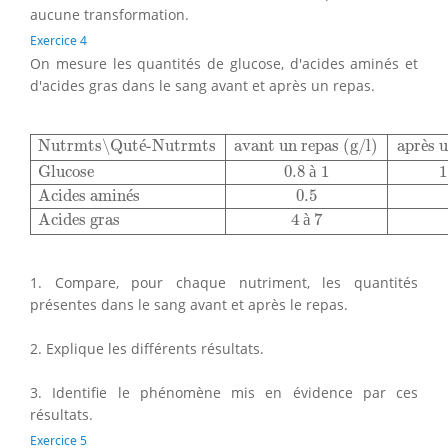
aucune transformation.
Exercice 4
On mesure les quantités de glucose, d'acides aminés et
d'acides gras dans le sang avant et après un repas.
Nutrmts
∖
Quté-Nutrmts
avant un repas (g/l)
après un re
Nutrmts
∖
Qut
é
-Nutrmts
avant un repas (g/l)
apr
è
s 
Glucose
0.8
à
1
1
Acides amin
é
s
0.5
Acides gras
4
à
7
1. Compare, pour chaque nutriment, les quantités
présentes dans le sang avant et après le repas.
2. Explique les différents résultats.
3. Identifie le phénomène mis en évidence par ces
résultats.
Exercice 5