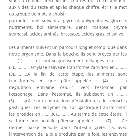
vides à remplir. Recopie les chiffres qui correspondent
aux vides du texte et après chaque chiffre, écris le mot
ou groupe de mots à choisir
parmi les mots suivants : glycérol, polypeptides, glucose,
nutriments, bol alimentaire, dents, maltose, chyme
stomacal, acides aminés, brassage, acides gras, et salive.
Les aliments suivent un parcours long et compliqué dans
notre organisme. Dans la bouche, ils sont broyés par les
.......(1).......... et sont soigneusement mélangés à la ..........
(2).......... L'amylase salivaire transforme l'amidon en .........
(3)...........A la fin de cette étape, les aliments sont
transformés en une pâte appelée ......(4)............La
déglutition entraîne celui-ci vers l'estomac par
l'œsophage. Dans l'estomac, ils subissent un ........
(5)........grâce aux contractions péristaltiques des muscles
gastriques. Les enzymes du suc gastrique transforment
les protides en ........(6).......... Au terme de cette étape, il
se forme une bouillie pâteuse appelée .........(7)....... Ce
dernier passe ensuite dans l'intestin grêle. Là, avec
l'intervention de la bile produite par le foie, les enzymes