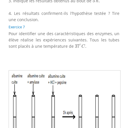
3. Indique les résultats obtenus au bout de
5
.
h
4. Les résultats confirment-ils l'hypothèse testée ? Tire
une conclusion.
Exercice 7
Pour identifier une des caractéristiques des enzymes, un
élève réalise les expériences suivantes. Tous les tubes
37
∘
C
.
∘
sont placés à une température de
37
.
C