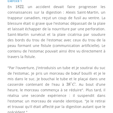
Exercice 1
1822
En
1822
, un accident devait faire progresser les
connaissances sur la digestion : Alexis Saint-Martin, un
trappeur canadien, reçut un coup de fusil au ventre. La
blessure était si grave que l'estomac dépassait de la plaie
et laissait échapper de la nourriture par une perforation.
Saint-Martin survécut et la plaie cicatrisa par soudure
des bords du trou de l'estomac avec ceux du trou de la
peau formant une fistule (communication artificielle). Le
contenu de l'estomac pouvait ainsi être vu directement à
travers la fistule.
"Par l'ouverture, j'introduisis un tube et je soutirai du suc
de l'estomac. Je pris un morceau de bœuf bouilli et je le
mis dans le suc. Je bouchai le tube et le plaçai dans une
38
∘
C
.
∘
casserole contenant de l'eau à
38
.
Au bout d'une
C
heure, le morceau commença à se réduire". Plus tard, il
réalisa une seconde expérience : il suspendit dans
l'estomac un morceau de viande identique. "Je le retirai
et trouvai qu'il était affecté par la digestion autant que le
précédent."