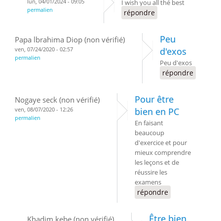
lun, 04/01/2024 - 09:05
I wish you all thé best
permalien
répondre
Peu
Papa lbrahima Diop (non vérifié)
ven, 07/24/2020 - 02:57
d'exos
permalien
Peu d'exos
répondre
Pour être
Nogaye seck (non vérifié)
ven, 08/07/2020 - 12:26
bien en PC
permalien
En faisant
beaucoup
d'exercice et pour
mieux comprendre
les leçons et de
réussire les
examens
répondre
Être bien
Khadim kebe (non vérifié)