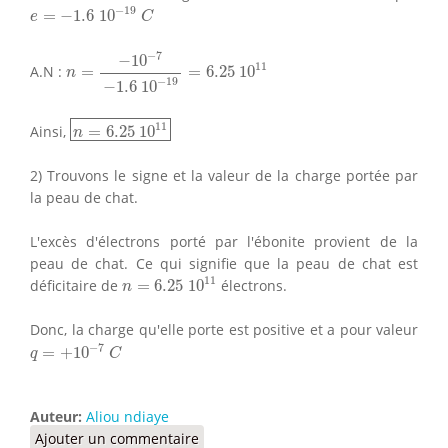
e
=
−
1.6
10
−
19
C
−
19
=
−
1.6
10
e
C
n
=
−
10
−
7
−
1.6
10
−
19
=
6.25
10
11
−
7
−
10
11
A.N :
=
=
6.25
10
n
−
19
−
1.6
10
n
=
6.25
10
11
11
Ainsi,
=
6.25
10
n
2) Trouvons le signe et la valeur de la charge portée par
la peau de chat.
L'excès d'électrons porté par l'ébonite provient de la
peau de chat. Ce qui signifie que la peau de chat est
n
=
6.25
10
11
11
déficitaire de
=
6.25
10
électrons.
n
Donc, la charge qu'elle porte est positive et a pour valeur
q
=
+
10
−
7
C
−
7
=
+
10
q
C
Auteur:
Aliou ndiaye
Ajouter un commentaire