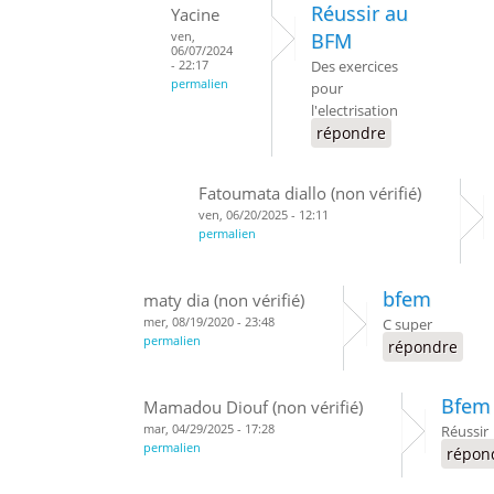
Réussir au
Yacine
ven,
BFM
06/07/2024
- 22:17
Des exercices
permalien
pour
l'electrisation
répondre
Fatoumata diallo (non vérifié)
ven, 06/20/2025 - 12:11
permalien
bfem
maty dia (non vérifié)
mer, 08/19/2020 - 23:48
C super
permalien
répondre
Bfem
Mamadou Diouf (non vérifié)
mar, 04/29/2025 - 17:28
Réussir
permalien
répon