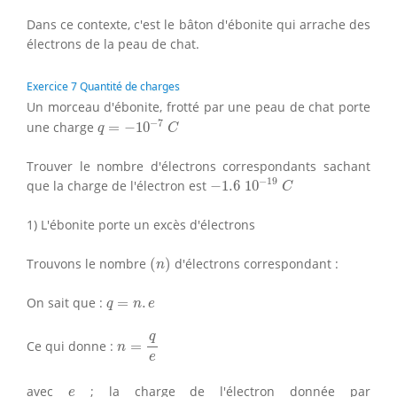
Dans ce contexte, c'est le bâton d'ébonite qui arrache des
électrons de la peau de chat.
Exercice 7 Quantité de charges
Un morceau d'ébonite, frotté par une peau de chat porte
q
=
−
10
−
7
C
−
7
une charge
=
−
10
q
C
Trouver le nombre d'électrons correspondants sachant
−
1.6
10
−
19
C
−
19
que la charge de l'électron est
−
1.6
10
C
1) L'ébonite porte un excès d'électrons
(
n
)
Trouvons le nombre
(
)
d'électrons correspondant :
n
q
=
n
.
e
On sait que :
=
.
q
n
e
n
=
q
e
q
Ce qui donne :
=
n
e
e
avec
; la charge de l'électron donnée par
e