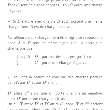
D
C
C
et
sont de signes opposés. D'où
porte une charge
D
C
C
négative.
B
C
B
D
−
−
Si
s'attire avec
alors
et
portent une même
B
C
B
D
B
charge. Donc
est de charge positive.
B
Par ailleurs, deux charges de même signe se repoussent,
A
B
A
donc
et
sont de même signe. D'où
porte une
A
B
A
charge positive.
{
A
;
B
;
D
portent des charges positives
C
porte une 
;
;
portent des charges positives
A
B
D
{
porte une charge n
é
gative
C
2) Trouvons la nature de chacune des charges portées
A
′
B
′
D
′
C
′
.
′
′
′
′
par
, par
et par
si
.
A
B
D
C
D
′
C
′
C
′
′
′
′
attire
alors que
porte une charge négative,
D
C
C
D
′
′
donc
porte une charge positive.
D
B
′
D
′
D
′
C
′
B
′
C
′
′
′
′
′
′
′
On a :
attire
et
attire
donc
et
portent
B
D
D
C
B
C
B
′
′
des charges identiques. D'où
porte une charge
B