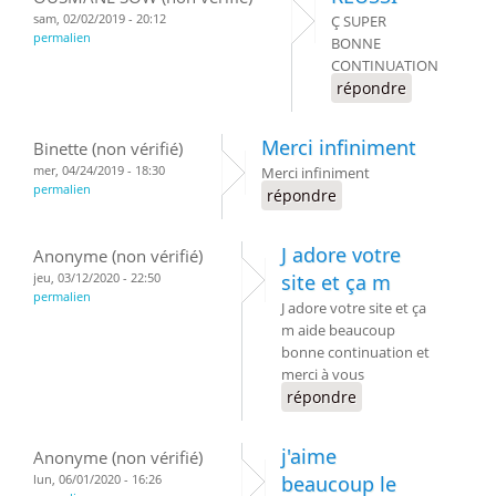
sam, 02/02/2019 - 20:12
Ç SUPER
permalien
BONNE
CONTINUATION
répondre
Merci infiniment
Binette (non vérifié)
mer, 04/24/2019 - 18:30
Merci infiniment
permalien
répondre
J adore votre
Anonyme (non vérifié)
jeu, 03/12/2020 - 22:50
site et ça m
permalien
J adore votre site et ça
m aide beaucoup
bonne continuation et
merci à vous
répondre
j'aime
Anonyme (non vérifié)
lun, 06/01/2020 - 16:26
beaucoup le