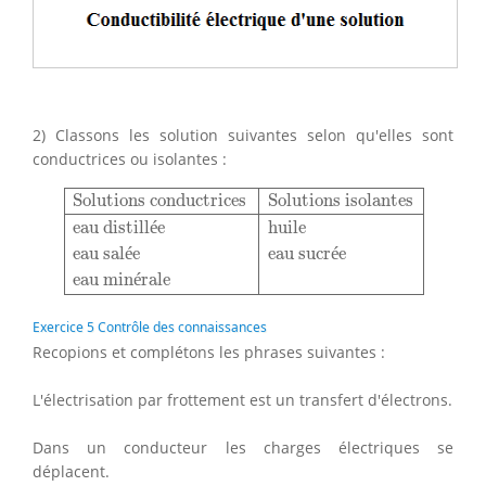
2) Classons les solution suivantes selon qu'elles sont
conductrices ou isolantes :
Solutions conductrices
Solutions isolantes
eau disti
Solutions conductrices
Solutions isolantes
eau distill
é
e
huile
eau sal
é
e
eau sucr
é
e
eau min
é
rale
Exercice 5 Contrôle des connaissances
Recopions et complétons les phrases suivantes :
L'électrisation par frottement est un transfert d'électrons.
Dans un conducteur les charges électriques se
déplacent.