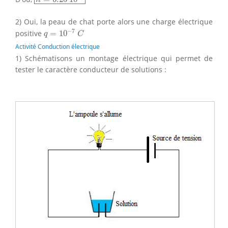
2) Oui, la peau de chat porte alors une charge électrique
q
=
10
−
7
C
−
7
positive
=
10
q
C
Activité Conduction électrique
1) Schématisons un montage électrique qui permet de
tester le caractère conducteur de solutions :