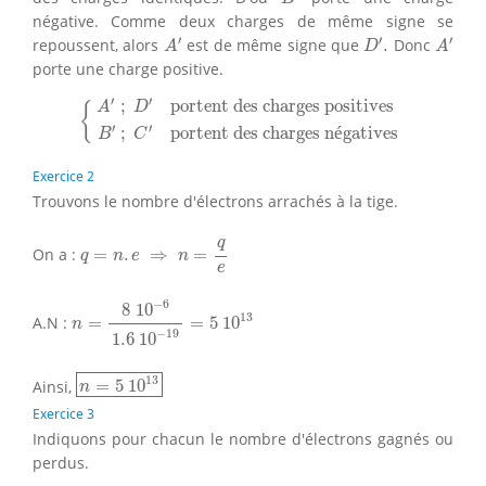
négative. Comme deux charges de même signe se
A
′
D
′
.
A
′
′
′
′
repoussent, alors
est de même signe que
.
Donc
A
D
A
porte une charge positive.
{
A
′
;
D
′
portent des charges positives
B
′
;
C
′
portent
′
′
;
portent des charges positives
A
D
{
′
′
;
portent des charges n
é
gatives
B
C
Exercice 2
Trouvons le nombre d'électrons arrachés à la tige.
q
=
n
.
e
⇒
n
=
q
e
q
On a :
=
.
⇒
=
q
n
e
n
e
n
=
8
10
−
6
1.6
10
−
19
=
5
10
13
−
6
8
10
13
A.N :
=
=
5
10
n
−
19
1.6
10
n
=
5
10
13
13
Ainsi,
=
5
10
n
Exercice 3
Indiquons pour chacun le nombre d'électrons gagnés ou
perdus.