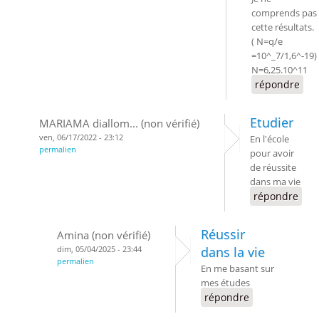
comprends pas
cette résultats.
( N=q/e
=10^_7/1,6^-19)
N=6,25.10^11
répondre
Etudier
MARIAMA diallom... (non vérifié)
ven, 06/17/2022 - 23:12
En l'école
permalien
pour avoir
de réussite
dans ma vie
répondre
Réussir
Amina (non vérifié)
dim, 05/04/2025 - 23:44
dans la vie
permalien
En me basant sur
mes études
répondre