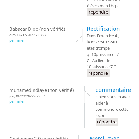
élèves merci bcp
répondre
Rectification
Babacar Diop (non vérifié)
dim, 06/12/2022 - 13:27
Dans l'exercice 4 ,
permalien
le n°2 vous vous
êtes trompé
q=10puissance -7
C . Au lieu de
10puissance 7 C
répondre
commentaire
muhamed ndiaye (non vérifié)
jeu, 06/23/2022 - 22:57
c bien vous m'avez
permalien
aider à
commendre cette
leçon
répondre
Merci ,avec
Gentleman 2.0 (non vérifié)