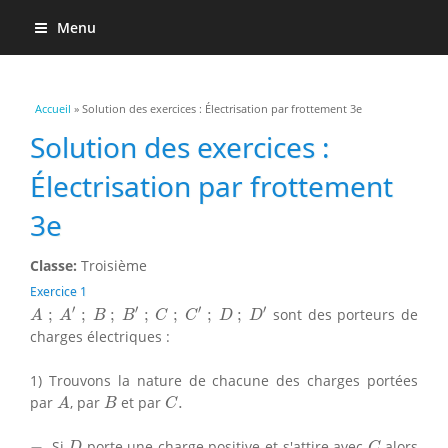
Menu
Vous êtes ici
Accueil
» Solution des exercices : Électrisation par frottement 3e
Solution des exercices :
Électrisation par frottement
3e
Classe:
Troisième
Exercice 1
A
;
A
′
;
B
;
B
′
;
C
;
C
′
;
D
;
D
′
′
′
′
′
;
;
;
;
;
;
;
sont des porteurs de
A
A
B
B
C
C
D
D
charges électriques :
1) Trouvons la nature de chacune des charges portées
A
B
C
.
par
, par
et par
.
A
B
C
D
C
−
−
Si
porte une charge positive et s'attire avec
alors
D
C