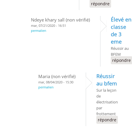
répondre
Élevé en
Ndeye khary sall (non vérifié)
mar, 07/21/2020 - 16:51
classe
permalien
de 3
eme
Réussir au
BFEM
répondre
Réussir
Maria (non vérifié)
mar, 08/04/2020 - 15:30
au bfem
permalien
Sur la leçon
de
électrisation
par
frottement
répondre