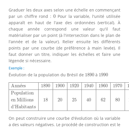
Graduer les deux axes selon une échelle en commençant
0
par un chiffre rond :
0
Pour la variable, l'unité utilisée
apparaît en haut de l'axe des ordonnées (vertical). À
chaque année correspond une valeur qu'il faut
matérialiser par un point (à l'intersection dans le plan de
l'année et de la valeur). Relier ensuite les différents
points par une courbe (de préférence à main levée). Il
faut donner un titre, indiquer les échelles et faire une
légende si nécessaire.
Exemple :
1890
1990
Évolution de la population du Brésil de
1890
à
1990
Années
1890
1900
1920
1940
1960
1970
1980
1990
Popu
Ann
é
es
1890
1900
1920
1940
1960
1970
Population
en Millions
18
20
25
40
62
80
d'Habitants
On peut construire une courbe d'évolution où la variable
a des valeurs négatives. Le procédé de construction est le