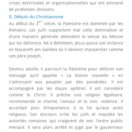
crises doctrinales et organisationnelles qui ont entrainé
de profondes divisions.
II. Débuts du Christianisme
I
e
r
e
r
Au début du
siècle, la Palestine est dominée par les
I
Romains. Les juifs supportent mal cette domination et
d'une manière générale attendent la venue du Messie
qui les délivrera. Né à Bethléem, Jésus passe son enfance
en Nazareth (en Galilée) où il devient charpentier comme
son père Joseph.
Devenu adulte, il parcourt la Palestine pour délivrer son
message qu'il appelle « La bonne nouvelle » en
s'adressant aux peuples par des paraboles. Il est
accompagné par les douze apôtres. Il est considéré
comme le Christ. Il prêche une religion égalitaire,
recommande la charité, l'amour et la non- violence. Il
accordait plus d'importance à la foi qu'aux actes
religieux. Son discours irrite les juifs et inquiète les
autorités romaines qui craignent de voir l'ordre public
menacé. Il sera alors arrêté et jugé par le gouverneur