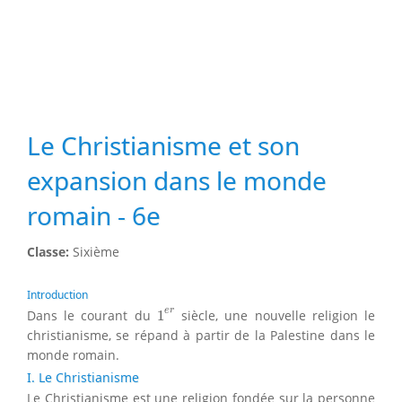
Le Christianisme et son
expansion dans le monde
romain - 6e
Classe:
Sixième
Introduction
1
e
r
e
r
Dans le courant du
1
siècle, une nouvelle religion le
christianisme, se répand à partir de la Palestine dans le
monde romain.
I. Le Christianisme
Le Christianisme est une religion fondée sur la personne