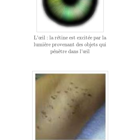
L'œil : la rétine est excitée par la
L'
œ
il : la r
é
tine est excit
é
e par la
lumière provenant des objets qui
lumi
è
re provenant des objets qui
pénètre dans l'œil
p
é
n
è
tre dans l'
œ
il