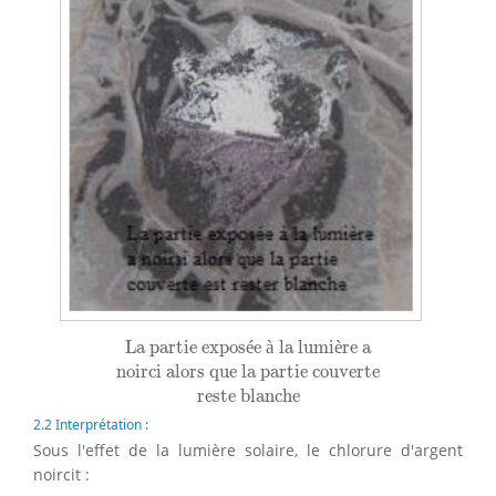
La partie exposée à la lumière a
La partie expos
é
e 
à
 la lumi
è
re a
noirci alors que la partie couverte
noirci alors que la partie couverte
reste blanche
reste blanche
2.2 Interprétation :
Sous l'effet de la lumière solaire, le chlorure d'argent
noircit :