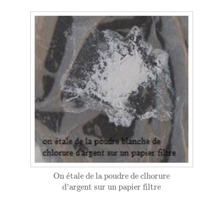
On étale de la poudre de clhorure
On 
é
tale de la poudre de clhorure
d'argent sur un papier filtre
d'argent sur un papier filtre