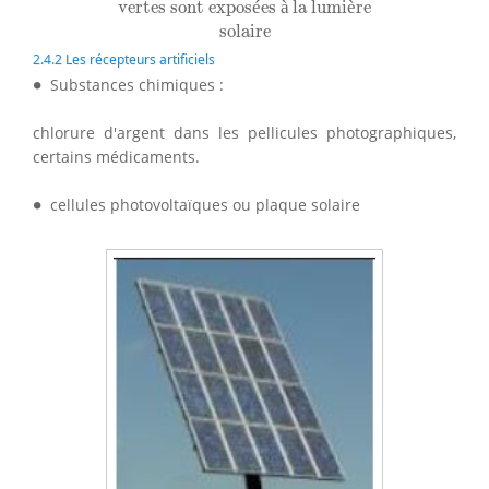
vertes sont expos
é
es 
à
 la lumi
è
re
solaire
solaire
2.4.2 Les récepteurs artificiels
∙
∙
Substances chimiques :
chlorure d'argent dans les pellicules photographiques,
certains médicaments.
∙
∙
cellules photovoltaïques ou plaque solaire