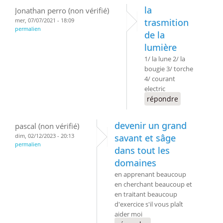
la
Jonathan perro (non vérifié)
mer, 07/07/2021 - 18:09
trasmition
permalien
de la
lumière
1/ la lune 2/ la
bougie 3/ torche
4/ courant
electric
répondre
devenir un grand
pascal (non vérifié)
dim, 02/12/2023 - 20:13
savant et sâge
permalien
dans tout les
domaines
en apprenant beaucoup
en cherchant beaucoup et
en traitant beaucoup
d'exercice s'il vous plaît
aider moi