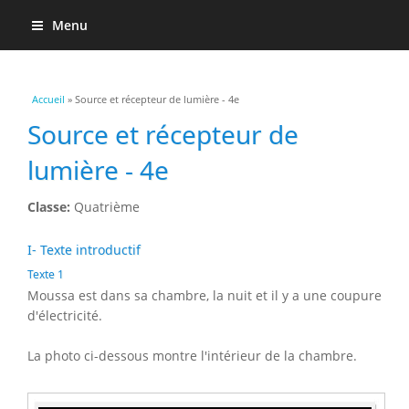
Menu
Vous êtes ici
Accueil
» Source et récepteur de lumière - 4e
Source et récepteur de
lumière - 4e
Classe:
Quatrième
I- Texte introductif
Texte 1
Moussa est dans sa chambre, la nuit et il y a une coupure
d'électricité.
La photo ci-dessous montre l'intérieur de la chambre.