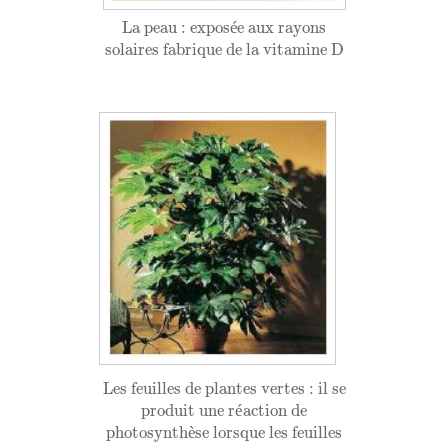
La peau : exposée aux rayons
La peau : expos
é
e aux rayons
solaires fabrique de la vitamine D
solaires fabrique de la vitamine D
Les feuilles de plantes vertes : il se
Les feuilles de plantes vertes : il se
produit une réaction de
produit une r
é
action de
photosynthèse lorsque les feuilles
photosynth
è
se lorsque les feuilles
vertes sont exposées à la lumière