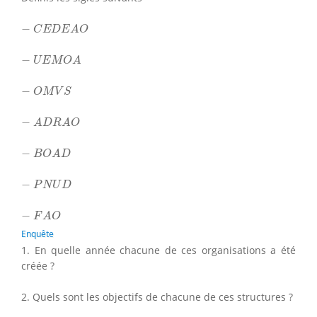
−
C
E
D
E
A
O
−
C
E
D
E
A
O
−
U
E
M
O
A
−
U
E
M
O
A
−
O
M
V
S
−
O
M
V
S
−
A
D
R
A
O
−
A
D
R
A
O
−
B
O
A
D
−
B
O
A
D
−
P
N
U
D
−
P
N
U
D
−
F
A
O
−
F
A
O
Enquête
1. En quelle année chacune de ces organisations a été
créée ?
2. Quels sont les objectifs de chacune de ces structures ?