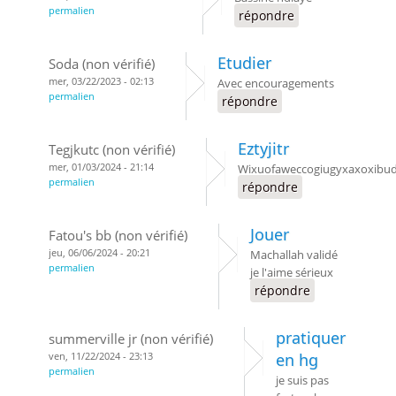
permalien
répondre
Etudier
Soda (non vérifié)
mer, 03/22/2023 - 02:13
Avec encouragements
permalien
répondre
Eztyjitr
Tegjkutc (non vérifié)
mer, 01/03/2024 - 21:14
Wixuofaweccogiugyxaxoxibuduw
permalien
répondre
Jouer
Fatou's bb (non vérifié)
jeu, 06/06/2024 - 20:21
Machallah validé
permalien
je l'aime sérieux
répondre
pratiquer
summerville jr (non vérifié)
ven, 11/22/2024 - 23:13
en hg
permalien
je suis pas