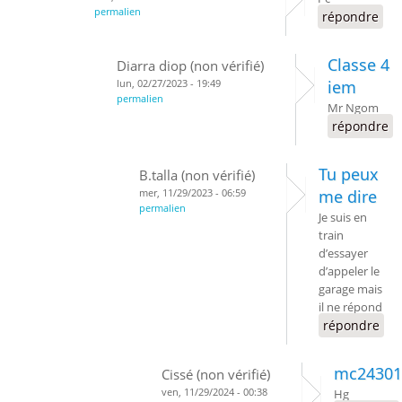
permalien
répondre
Classe 4
Diarra diop (non vérifié)
lun, 02/27/2023 - 19:49
iem
permalien
Mr Ngom
répondre
Tu peux
B.talla (non vérifié)
mer, 11/29/2023 - 06:59
me dire
permalien
Je suis en
train
d’essayer
d’appeler le
garage mais
il ne répond
répondre
mc24301
Cissé (non vérifié)
ven, 11/29/2024 - 00:38
Hg