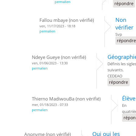
permalien
répondre
Non
Fallou mbaye (non vérifié)
ven, 11/17/2023 - 18:18
vérifier
permalien
Svp
répondre
Géographi
Ndeye Gueye (non vérifié)
ven, 01/06/2023 - 13:30
Définis les sigle
permalien
suivants.
CEDEAO
répondre
Élève
Thierno MadiwouBa (non vérifié)
mer, 01/18/2023 - 07:33
En
permalien
quatri
répon
Oui oui les
Anonyme (non vérifié)