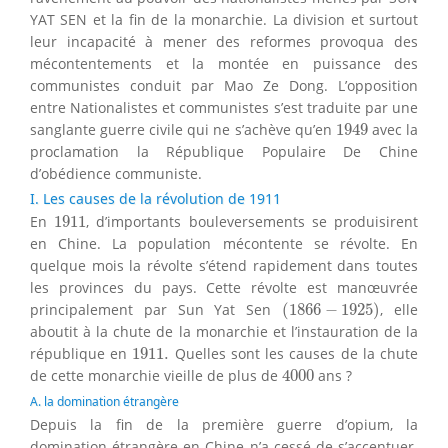
YAT SEN et la fin de la monarchie. La division et surtout
leur incapacité à mener des reformes provoqua des
mécontentements et la montée en puissance des
communistes conduit par Mao Ze Dong. L’opposition
entre Nationalistes et communistes s’est traduite par une
1949
sanglante guerre civile qui ne s’achève qu’en
1949
avec la
proclamation la République Populaire De Chine
d’obédience communiste.
I. Les causes de la révolution de 1911
1911
En
1911
, d’importants bouleversements se produisirent
en Chine. La population mécontente se révolte. En
quelque mois la révolte s’étend rapidement dans toutes
les provinces du pays. Cette révolte est manœuvrée
(
1866
−
1925
)
principalement par Sun Yat Sen
(
1866
−
1925
)
, elle
aboutit à la chute de la monarchie et l’instauration de la
1911.
république en
1911.
Quelles sont les causes de la chute
4000
de cette monarchie vieille de plus de
4000
ans ?
A. la domination étrangère
Depuis la fin de la première guerre d’opium, la
domination étrangère en Chine n’a cessé de s’accentuer.