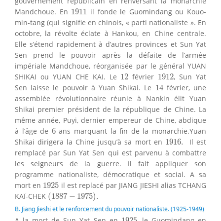
gouvernement républicain en renversant la monarchie
1911
Mandchoue. En
1911
il fonde le Guomindang ou Kouo-
min-tang (qui signifie en chinois, « parti nationaliste ». En
octobre, la révolte éclate à Hankou, en Chine centrale.
Elle s’étend rapidement à d’autres provinces et Sun Yat
Sen prend le pouvoir après la défaite de l’armée
impériale Mandchoue, réorganisée par le général YUAN
12
1912
SHIKAI ou YUAN CHE KAI. Le
12
février
1912
, Sun Yat
14
Sen laisse le pouvoir à Yuan Shikai. Le
14
février, une
assemblée révolutionnaire réunie à Nankin élit Yuan
Shikai premier président de la république de Chine. La
même année, Puyi, dernier empereur de Chine, abdique
6
à l’âge de
6
ans marquant la fin de la monarchie.Yuan
1916.
Shikai dirigera la Chine jusqu’à sa mort en
1916.
Il est
remplacé par Sun Yat Sen qui est parvenu à combattre
les seigneurs de la guerre. Il fait appliquer son
programme nationaliste, démocratique et social. A sa
1925
mort en
1925
il est replacé par JIANG JIESHI alias TCHANG
(
1887
−
1975
)
.
KAÏ-CHEK
(
1887
−
1975
)
.
B. Jiang Jieshi et le renforcement du pouvoir nationaliste. (1925-1949)
1925
A la mort de Sun Yat Sen en
1925
, le Guomindang en