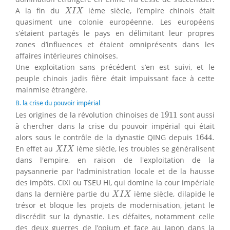
X
I
X
A la fin du
ième siècle, l’empire chinois était
X
I
X
quasiment une colonie européenne. Les européens
s’étaient partagés le pays en délimitant leur propres
zones d’influences et étaient omniprésents dans les
affaires intérieures chinoises.
Une exploitation sans précédent s’en est suivi, et le
peuple chinois jadis fière était impuissant face à cette
mainmise étrangère.
B. la crise du pouvoir impérial
1911
Les origines de la révolution chinoises de
1911
sont aussi
à chercher dans la crise du pouvoir impérial qui était
1644.
alors sous le contrôle de la dynastie QING depuis
1644.
X
I
X
En effet au
ième siècle, les troubles se généralisent
X
I
X
dans l'empire, en raison de l'exploitation de la
paysannerie par l'administration locale et de la hausse
des impôts. CIXI ou TSEU HI, qui domine la cour impériale
X
I
X
dans la dernière partie du
ième siècle, dilapide le
X
I
X
trésor et bloque les projets de modernisation, jetant le
discrédit sur la dynastie. Les défaites, notamment celle
des deux guerres de l’opium et face au Japon dans la