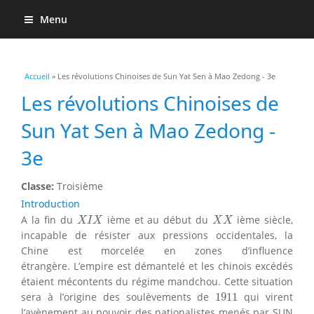
Menu
Vous êtes ici
Accueil
» Les révolutions Chinoises de Sun Yat Sen à Mao Zedong - 3e
Les révolutions Chinoises de
Sun Yat Sen à Mao Zedong -
3e
Classe:
Troisième
Introduction
X
I
X
X
X
A la fin du
ième et au début du
ième siècle,
X
I
X
X
X
incapable de résister aux pressions occidentales, la
Chine est morcelée en zones d’influence
étrangère. L’empire est démantelé et les chinois excédés
étaient mécontents du régime mandchou. Cette situation
1911
sera à l’origine des soulèvements de
1911
qui virent
l’avènement au pouvoir des nationalistes menés par SUN