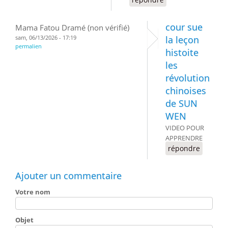
cour sue
Mama Fatou Dramé (non vérifié)
sam, 06/13/2026 - 17:19
la leçon
permalien
histoite
les
révolution
chinoises
de SUN
WEN
VIDEO POUR
APPRENDRE
répondre
Ajouter un commentaire
Votre nom
Objet