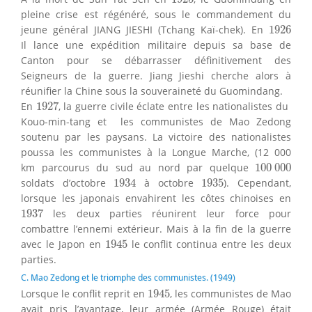
pleine crise est régénéré, sous le commandement du
1926
jeune général JIANG JIESHI (Tchang Kaï-chek). En
1926
Il lance une expédition militaire depuis sa base de
Canton pour se débarrasser définitivement des
Seigneurs de la guerre. Jiang Jieshi cherche alors à
réunifier la Chine sous la souveraineté du Guomindang.
1927
En
1927
, la guerre civile éclate entre les nationalistes du
Kouo-min-tang et les communistes de Mao Zedong
soutenu par les paysans. La victoire des nationalistes
poussa les communistes à la Longue Marche, (12 000
100
000
km parcourus du sud au nord par quelque
100
000
1934
1935
soldats d’octobre
1934
à octobre
1935
). Cependant,
lorsque les japonais envahirent les côtes chinoises en
1937
1937
les deux parties réunirent leur force pour
combattre l’ennemi extérieur. Mais à la fin de la guerre
1945
avec le Japon en
1945
le conflit continua entre les deux
parties.
C. Mao Zedong et le triomphe des communistes. (1949)
1945
Lorsque le conflit reprit en
1945
, les communistes de Mao
avait pris l’avantage, leur armée (Armée Rouge) était