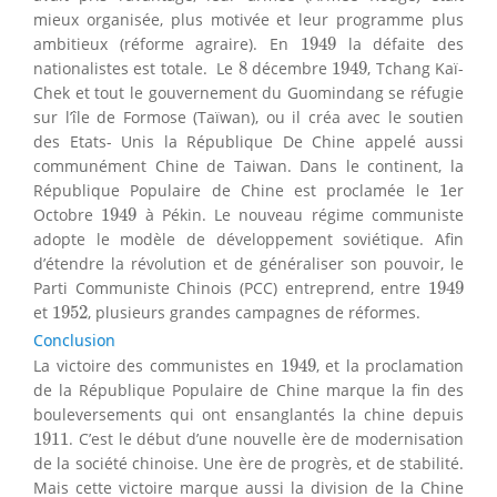
mieux organisée, plus motivée et leur programme plus
1949
ambitieux (réforme agraire). En
1949
la défaite des
1949
8
nationalistes est totale. Le
8
décembre
1949
, Tchang Kaï-
Chek et tout le gouvernement du Guomindang se réfugie
sur l’île de Formose (Taïwan), ou il créa avec le soutien
des Etats- Unis la République De Chine appelé aussi
communément Chine de Taiwan. Dans le continent, la
1
République Populaire de Chine est proclamée le
1
er
1949
Octobre
1949
à Pékin. Le nouveau régime communiste
adopte le modèle de développement soviétique. Afin
d’étendre la révolution et de généraliser son pouvoir, le
1949
Parti Communiste Chinois (PCC) entreprend, entre
1949
1952
et
1952
, plusieurs grandes campagnes de réformes.
Conclusion
1949
La victoire des communistes en
1949
, et la proclamation
de la République Populaire de Chine marque la fin des
bouleversements qui ont ensanglantés la chine depuis
1911
1911
. C’est le début d’une nouvelle ère de modernisation
de la société chinoise. Une ère de progrès, et de stabilité.
Mais cette victoire marque aussi la division de la Chine