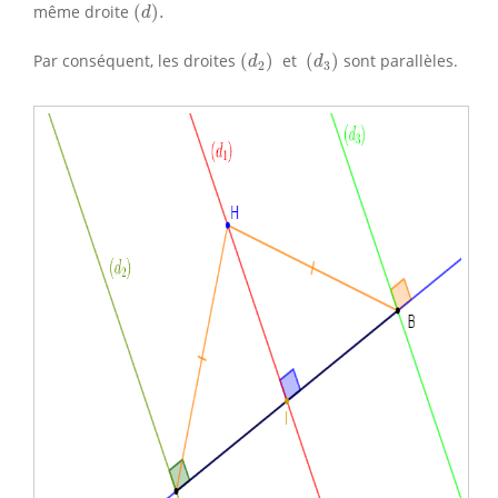
(
d
)
.
même droite
(
)
.
d
(
d
2
)
(
d
3
)
Par conséquent, les droites
(
)
et
(
)
sont parallèles.
d
d
2
3