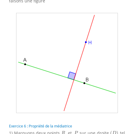
faisons une figure
Exercice 6 : Propriété de la médiatrice
(
D
)
R
P
1) Marquons deux points
et
sur une droite
(
)
tel
R
P
D