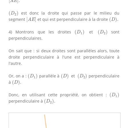
[
]
.
A
E
(
D
2
)
(
)
est donc la droite qui passe par le milieu du
D
2
[
A
E
]
(
D
)
.
segment
[
]
et qui est perpendiculaire à la droite
(
)
.
A
E
D
(
D
1
)
(
D
2
)
4) Montrons que les droites
(
)
et
(
)
sont
D
D
1
2
perpendiculaires.
On sait que : si deux droites sont parallèles alors, toute
droite perpendiculaire à l'une est perpendiculaire à
l'autre.
(
D
1
)
(
D
)
(
D
2
)
Or, on a :
(
)
parallèle à
(
)
et
(
)
perpendiculaire
D
D
D
1
2
(
D
)
.
à
(
)
.
D
(
D
1
)
Donc, en utilisant cette propriété, on obtient :
(
)
D
1
(
D
2
)
.
perpendiculaire à
(
)
.
D
2