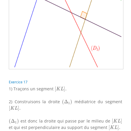
Exercice 17
[
K
L
]
.
1) Traçons un segment
[
]
.
K
L
(
Δ
1
)
2) Construisons la droite
(
Δ
)
médiatrice du segment
1
[
K
L
]
.
[
]
.
K
L
(
Δ
1
)
[
K
L
]
(
Δ
)
est donc la droite qui passe par le milieu de
[
]
K
L
1
[
K
L
]
.
et qui est perpendiculaire au support du segment
[
]
.
K
L