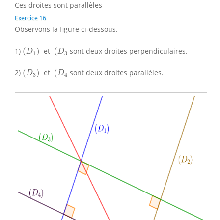
Ces droites sont parallèles
Exercice 16
Observons la figure ci-dessous.
(
D
1
)
(
D
3
1)
(
)
et
(
sont deux droites perpendiculaires.
D
D
1
3
(
D
3
)
(
D
4
2)
(
)
et
(
sont deux droites parallèles.
D
D
3
4