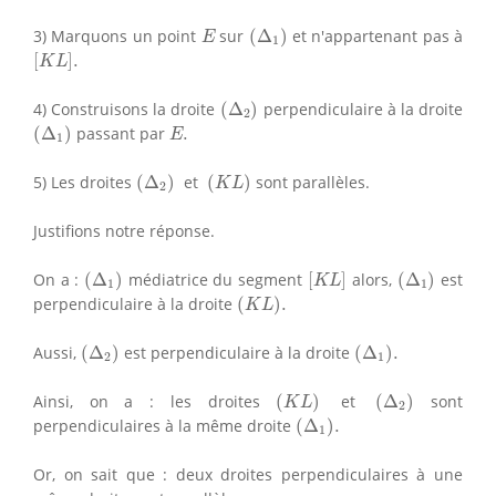
(
Δ
1
)
E
3) Marquons un point
sur
(
Δ
)
et n'appartenant pas à
E
1
[
K
L
]
.
[
]
.
K
L
(
Δ
2
)
4) Construisons la droite
(
Δ
)
perpendiculaire à la droite
2
(
Δ
1
)
E
.
(
Δ
)
passant par
.
E
1
(
Δ
2
)
(
K
L
)
5) Les droites
(
Δ
)
et
(
)
sont parallèles.
K
L
2
Justifions notre réponse.
(
Δ
1
)
[
K
L
]
(
Δ
1
)
On a :
(
Δ
)
médiatrice du segment
[
]
alors,
(
Δ
)
est
K
L
1
1
(
K
L
)
.
perpendiculaire à la droite
(
)
.
K
L
(
Δ
2
)
(
Δ
1
)
.
Aussi,
(
Δ
)
est perpendiculaire à la droite
(
Δ
)
.
2
1
(
K
L
)
(
Δ
2
)
Ainsi, on a : les droites
(
)
et
(
Δ
)
sont
K
L
2
(
Δ
1
)
.
perpendiculaires à la même droite
(
Δ
)
.
1
Or, on sait que : deux droites perpendiculaires à une