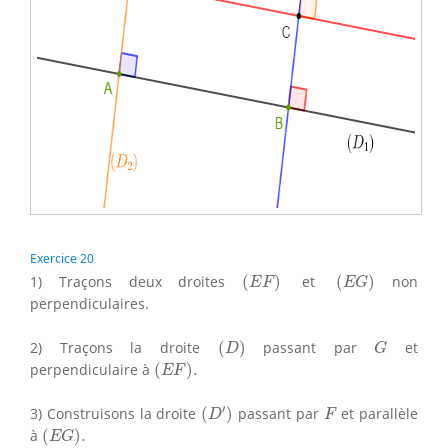
Exercice 20
(
E
F
)
(
E
G
)
1) Traçons deux droites
(
)
et
(
)
non
E
F
E
G
perpendiculaires.
(
D
)
G
2) Traçons la droite
(
)
passant par
et
D
G
(
E
F
)
.
perpendiculaire à
(
)
.
E
F
(
D
′
)
F
′
3) Construisons la droite
(
)
passant par
et parallèle
D
F
(
E
G
)
.
à
(
)
.
E
G