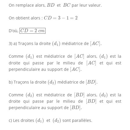
B
D
B
C
On remplace alors,
et
par leur valeur.
B
D
B
C
C
D
=
3
−
1
=
2
On obtient alors :
=
3
−
1
=
2
C
D
C
D
=
2
c
m
D'où,
=
2
C
D
c
m
(
d
1
)
[
A
C
]
.
3) a) Traçons la droite
(
)
médiatrice de
[
]
.
d
A
C
1
(
d
1
)
[
A
C
]
(
d
1
)
Comme
(
)
est médiatrice de
[
]
alors,
(
)
est la
d
A
C
d
1
1
[
A
C
]
droite qui passe par le milieu de
[
]
et qui est
A
C
[
A
C
]
.
perpendiculaire au support de
[
]
.
A
C
(
d
2
)
[
B
D
]
.
b) Traçons la droite
(
)
médiatrice de
[
]
.
d
B
D
2
(
d
2
)
[
B
D
]
(
d
2
)
Comme
(
)
est médiatrice de
[
]
alors,
(
)
est la
d
B
D
d
2
2
[
B
D
]
droite qui passe par le milieu de
[
]
et qui est
B
D
[
B
D
]
.
perpendiculaire au support de
[
]
.
B
D
(
d
1
)
(
d
2
)
c) Les droites
(
)
et
(
)
sont parallèles.
d
d
1
2