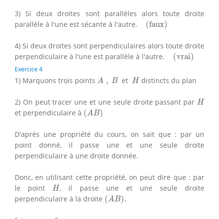
3) Si deux droites sont parallèles alors toute droite
(
faux
)
parallèle à l'une est sécante à l'autre.
(
faux
)
4) Si deux droites sont perpendiculaires alors toute droite
(
vrai
)
perpendiculaire à l'une est parallèle à l'autre.
(
vrai
)
Exercice 4
A
,
B
H
1) Marquons trois points
,
et
distincts du plan
A
B
H
H
2) On peut tracer une et une seule droite passant par
H
(
A
B
)
et perpendiculaire à
(
)
A
B
D'après une propriété du cours, on sait que : par un
point donné, il passe une et une seule droite
perpendiculaire à une droite donnée.
Donc, en utilisant cette propriété, on peut dire que : par
H
le point
, il passe une et une seule droite
H
(
A
B
)
.
perpendiculaire à la droite
(
)
.
A
B