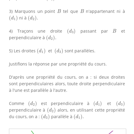
B
B
3) Marquons un point
tel que
n'appartenant ni à
B
B
(
d
1
)
(
d
2
)
.
(
)
ni à
(
)
.
d
d
1
2
(
d
3
)
B
4) Traçons une droite
(
)
passant par
et
d
B
3
(
d
2
)
.
perpendiculaire à
(
)
.
d
2
(
d
1
)
(
d
3
)
5) Les droites
(
)
et
(
)
sont parallèles.
d
d
1
3
Justifions la réponse par une propriété du cours.
D'après une propriété du cours, on a : si deux droites
sont perpendiculaires alors, toute droite perpendiculaire
à l'une est parallèle à l'autre.
(
d
2
)
(
d
1
)
(
d
3
)
Comme
(
)
est perpendiculaire à
(
)
et
(
)
d
d
d
2
1
3
(
d
2
)
perpendiculaire à
(
)
alors, en utilisant cette propriété
d
2
(
d
3
)
(
d
1
)
.
du cours, on a :
(
)
parallèle à
(
)
.
d
d
3
1