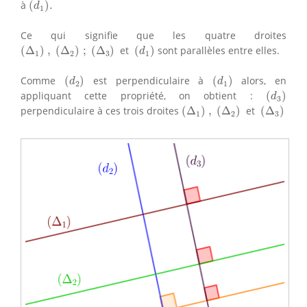
à
(
)
.
d
1
Ce qui signifie que les quatre droites
(
Δ
1
)
,
(
Δ
2
)
;
(
Δ
3
)
(
d
1
)
(
Δ
)
,
(
Δ
)
;
(
Δ
)
et
(
)
sont parallèles entre elles.
d
1
2
3
1
(
d
2
)
(
d
1
)
Comme
(
)
est perpendiculaire à
(
)
alors, en
d
d
2
1
(
d
3
)
appliquant cette propriété, on obtient :
(
)
d
3
(
Δ
1
)
,
(
Δ
2
)
(
Δ
3
)
perpendiculaire à ces trois droites
(
Δ
)
,
(
Δ
)
et
(
Δ
)
1
2
3