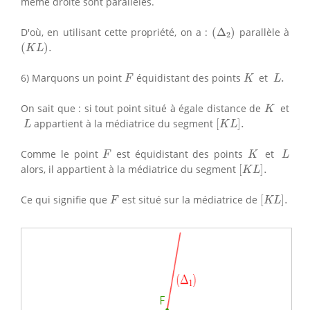
même droite sont parallèles.
(
Δ
2
)
D'où, en utilisant cette propriété, on a :
(
Δ
)
parallèle à
2
(
K
L
)
.
(
)
.
K
L
F
K
L
.
6) Marquons un point
équidistant des points
et
.
F
K
L
K
On sait que : si tout point situé à égale distance de
et
K
[
K
L
]
.
L
appartient à la médiatrice du segment
[
]
.
L
K
L
F
K
L
Comme le point
est équidistant des points
et
F
K
L
[
K
L
]
.
alors, il appartient à la médiatrice du segment
[
]
.
K
L
[
K
L
]
.
F
Ce qui signifie que
est situé sur la médiatrice de
[
]
.
F
K
L