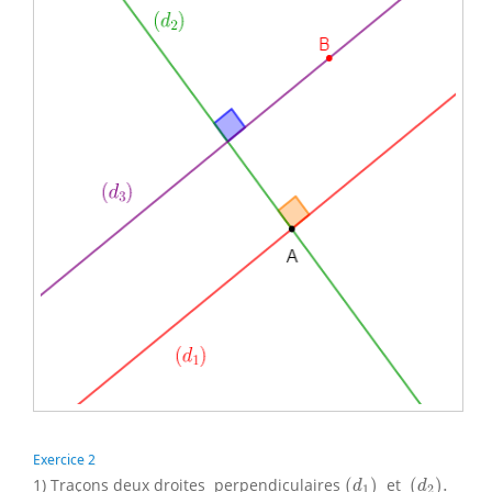
Exercice 2
(
d
1
)
(
d
2
)
.
1) Traçons deux droites perpendiculaires
(
)
et
(
)
.
d
d
1
2