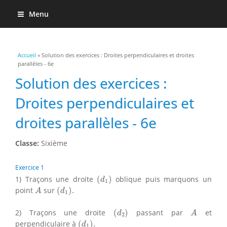
Menu
Vous êtes ici
Accueil
» Solution des exercices : Droites perpendiculaires et droites
parallèles - 6e
Solution des exercices :
Droites perpendiculaires et
droites parallèles - 6e
Classe:
Sixième
Exercice 1
(
d
1
)
1) Traçons une droite
(
)
oblique puis marquons un
d
1
(
d
1
)
.
A
point
sur
(
)
.
A
d
1
(
d
2
)
A
2) Traçons une droite
(
)
passant par
et
d
A
2
(
d
1
)
.
perpendiculaire à
(
)
.
d
1