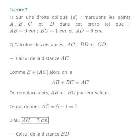
Exercice 7
(
d
)
1) Sur une droite oblique
(
)
; marquons les points
d
A
,
B
,
C
D
,
,
et
dans cet ordre tel que :
A
B
C
D
A
B
=
6
c
m
;
B
C
=
1
c
m
A
D
=
9
c
m
.
=
6
;
=
1
et
=
9
.
A
B
c
m
B
C
c
m
A
D
c
m
A
C
;
B
D
C
D
.
2) Calculons les distances :
;
et
.
A
C
B
D
C
D
A
C
−
−
Calcul de la distance
A
C
B
∈
[
A
C
]
Comme
∈
[
]
alors, on a :
B
A
C
A
B
+
B
C
=
A
C
+
=
A
B
B
C
A
C
A
B
B
C
On remplace alors,
et
par leur valeur.
A
B
B
C
A
C
=
6
+
1
=
7
Ce qui donne :
=
6
+
1
=
7
A
C
A
C
=
7
c
m
D'où,
=
7
A
C
c
m
B
D
−
−
Calcul de la distance
B
D