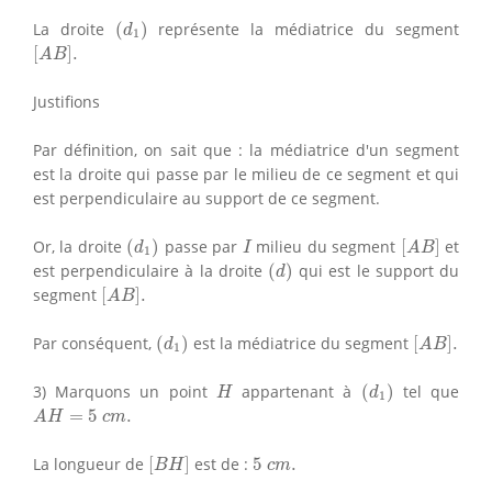
(
d
1
)
La droite
(
)
représente la médiatrice du segment
d
1
[
A
B
]
.
[
]
.
A
B
Justifions
Par définition, on sait que : la médiatrice d'un segment
est la droite qui passe par le milieu de ce segment et qui
est perpendiculaire au support de ce segment.
(
d
1
)
[
A
B
]
I
Or, la droite
(
)
passe par
milieu du segment
[
]
et
d
I
A
B
1
(
d
)
est perpendiculaire à la droite
(
)
qui est le support du
d
[
A
B
]
.
segment
[
]
.
A
B
(
d
1
)
[
A
B
]
.
Par conséquent,
(
)
est la médiatrice du segment
[
]
.
d
A
B
1
(
d
1
)
H
3) Marquons un point
appartenant à
(
)
tel que
H
d
1
A
H
=
5
c
m
.
=
5
.
A
H
c
m
[
B
H
]
5
c
m
.
La longueur de
[
]
est de :
5
.
B
H
c
m