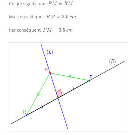
P
M
=
R
M
Ce qui signifie que
=
P
M
R
M
R
M
=
3.5
c
m
Mais on sait que :
=
3.5
R
M
c
m
P
M
=
3.5
c
m
Par conséquent,
=
3.5
P
M
c
m