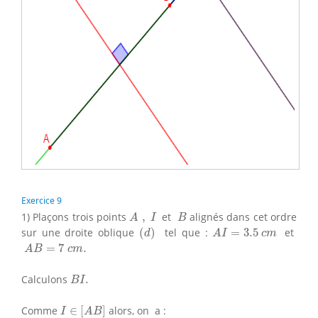
Exercice 9
A
,
I
B
1) Plaçons trois points
,
et
alignés dans cet ordre
A
I
B
(
d
)
A
I
=
3.5
c
m
sur une droite oblique
(
)
tel que :
=
3.5
et
d
A
I
c
m
A
B
=
7
c
m
.
=
7
.
A
B
c
m
B
I
.
Calculons
.
B
I
I
∈
[
A
B
]
Comme
∈
[
]
alors, on a :
I
A
B