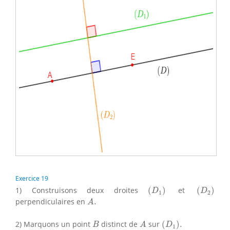
Exercice 19
(
D
1
)
(
D
2
)
1) Construisons deux droites
(
)
et
(
)
D
D
1
2
A
.
perpendiculaires en
.
A
(
D
1
)
.
B
A
2) Marquons un point
distinct de
sur
(
)
.
B
A
D
1