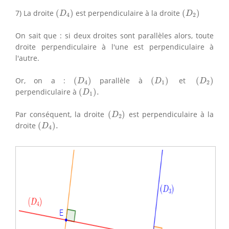
(
D
4
)
(
D
2
)
7) La droite
(
)
est perpendiculaire à la droite
(
)
D
D
4
2
On sait que : si deux droites sont parallèles alors, toute
droite perpendiculaire à l'une est perpendiculaire à
l'autre.
(
D
4
)
(
D
1
)
(
D
2
)
Or, on a :
(
)
parallèle à
(
)
et
(
)
D
D
D
4
1
2
(
D
1
)
.
perpendiculaire à
(
)
.
D
1
(
D
2
)
Par conséquent, la droite
(
)
est perpendiculaire à la
D
2
(
D
4
)
.
droite
(
)
.
D
4