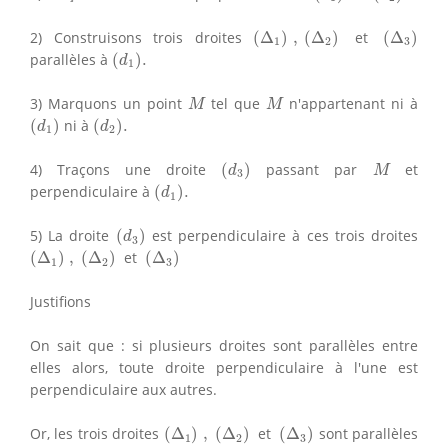
(
Δ
1
)
,
(
Δ
2
)
(
Δ
3
)
2) Construisons trois droites
(
Δ
)
,
(
Δ
)
et
(
Δ
)
1
2
3
(
d
1
)
.
parallèles à
(
)
.
d
1
M
M
3) Marquons un point
tel que
n'appartenant ni à
M
M
(
d
1
)
(
d
2
)
.
(
)
ni à
(
)
.
d
d
1
2
(
d
3
)
M
4) Traçons une droite
(
)
passant par
et
d
M
3
(
d
1
)
.
perpendiculaire à
(
)
.
d
1
(
d
3
)
5) La droite
(
)
est perpendiculaire à ces trois droites
d
3
(
Δ
1
)
,
(
Δ
2
)
(
Δ
3
)
(
Δ
)
,
(
Δ
)
et
(
Δ
)
1
2
3
Justifions
On sait que : si plusieurs droites sont parallèles entre
elles alors, toute droite perpendiculaire à l'une est
perpendiculaire aux autres.
(
Δ
1
)
,
(
Δ
2
)
(
Δ
3
)
Or, les trois droites
(
Δ
)
,
(
Δ
)
et
(
Δ
)
sont parallèles
1
2
3
(
d
1
)
.