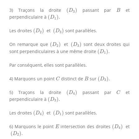
(
D
3
)
B
3) Traçons la droite
(
)
passant par
et
D
B
3
(
D
1
)
.
perpendiculaire à
(
)
.
D
1
(
D
2
)
(
D
3
)
Les droites
(
)
et
(
)
sont parallèles.
D
D
2
3
(
D
2
)
(
D
3
)
On remarque que
(
)
et
(
)
sont deux droites qui
D
D
2
3
(
D
1
)
.
sont perpendiculaires à une même droite
(
)
.
D
1
Par conséquent, elles sont parallèles.
(
D
3
)
.
C
B
4) Marquons un point
distinct de
sur
(
)
.
C
B
D
3
(
D
4
)
C
5) Traçons la droite
(
)
passant par
et
D
C
4
(
D
3
)
.
perpendiculaire à
(
)
.
D
3
(
D
4
)
(
D
1
)
Les droites
(
)
et
(
)
sont parallèles.
D
D
4
1
(
D
4
)
E
6) Marquons le point
intersection des droites
(
)
et
E
D
4
(
D
2
)
.
(
)
.
D
2