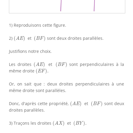
1) Reproduisons cette figure.
(
A
E
)
(
B
F
)
2)
(
)
et
(
)
sont deux droites parallèles.
A
E
B
F
Justifions notre choix.
(
A
E
)
(
B
F
)
Les droites
(
)
et
(
)
sont perpendiculaires à la
A
E
B
F
(
E
F
)
.
même droite
(
)
.
E
F
Or, on sait que : deux droites perpendiculaires à une
même droite sont parallèles.
(
A
E
)
(
B
F
)
Donc, d'après cette propriété,
(
)
et
(
)
sont deux
A
E
B
F
droites parallèles.
(
A
X
)
(
B
Y
)
.
3) Traçons les droites
(
)
et
(
)
.
A
X
B
Y