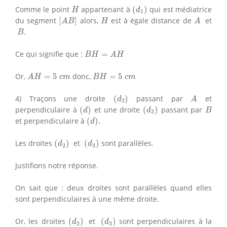
(
d
1
)
H
Comme le point
appartenant à
(
)
qui est médiatrice
H
d
1
[
A
B
]
H
A
du segment
[
]
alors,
est à égale distance de
et
A
B
H
A
B
.
.
B
B
H
=
A
H
Ce qui signifie que :
=
B
H
A
H
A
H
=
5
c
m
B
H
=
5
c
m
Or,
=
5
donc,
=
5
A
H
c
m
B
H
c
m
(
d
2
)
A
4) Traçons une droite
(
)
passant par
et
d
A
2
(
d
)
(
d
3
)
B
perpendiculaire à
(
)
et une droite
(
)
passant par
d
d
B
3
(
d
)
.
et perpendiculaire à
(
)
.
d
(
d
2
)
(
d
3
)
Les droites
(
)
et
(
)
sont parallèles.
d
d
2
3
Justifions notre réponse.
On sait que : deux droites sont parallèles quand elles
sont perpendiculaires à une même droite.
(
d
2
)
(
d
3
)
Or, les droites
(
)
et
(
)
sont perpendiculaires à la
d
d
2
3