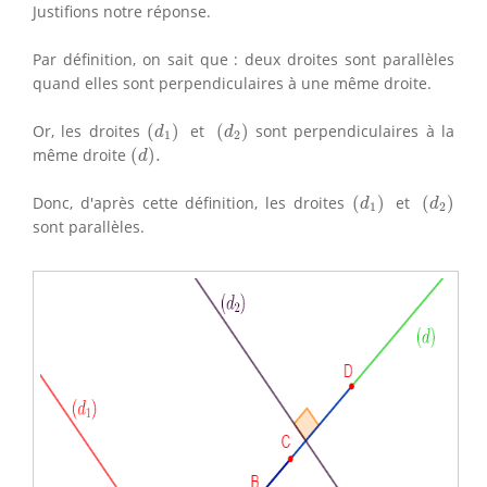
Justifions notre réponse.
Par définition, on sait que : deux droites sont parallèles
quand elles sont perpendiculaires à une même droite.
(
d
1
)
(
d
2
)
Or, les droites
(
)
et
(
)
sont perpendiculaires à la
d
d
1
2
(
d
)
.
même droite
(
)
.
d
(
d
1
)
(
d
2
)
Donc, d'après cette définition, les droites
(
)
et
(
)
d
d
1
2
sont parallèles.