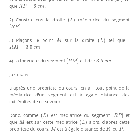
R
P
=
6
c
m
.
que
=
6
.
R
P
c
m
(
L
)
2) Construisons la droite
(
)
médiatrice du segment
L
[
R
P
]
.
[
]
.
R
P
(
L
)
M
3) Plaçons le point
sur la droite
(
)
tel que :
M
L
R
M
=
3.5
c
m
=
3.5
R
M
c
m
[
P
M
]
3.5
c
m
4) La longueur du segment
[
]
est de :
3.5
P
M
c
m
Justifions
D'après une propriété du cours, on a : tout point de la
médiatrice d'un segment est à égale distance des
extrémités de ce segment.
(
L
)
[
R
P
]
Donc, comme
(
)
est médiatrice du segment
[
]
et
L
R
P
(
L
)
M
que
est sur cette médiatrice
(
)
alors, d'après cette
M
L
M
R
P
.
propriété du cours,
est à égale distance de
et
.
M
R
P