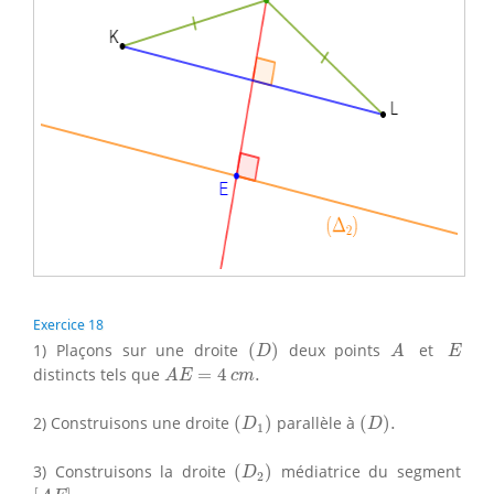
Exercice 18
(
D
)
A
E
1) Plaçons sur une droite
(
)
deux points
et
D
A
E
A
E
=
4
c
m
.
distincts tels que
=
4
.
A
E
c
m
(
D
1
)
(
D
)
.
2) Construisons une droite
(
)
parallèle à
(
)
.
D
D
1
(
D
2
)
3) Construisons la droite
(
)
médiatrice du segment
D
2
[
A
E
]
.