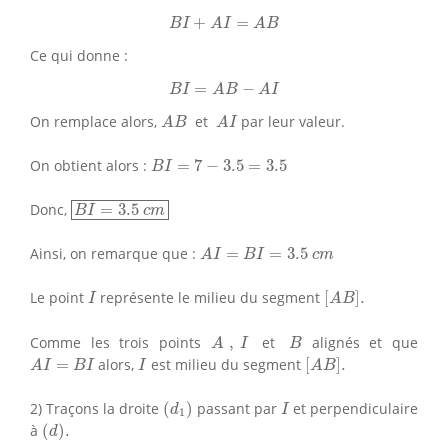
B
I
+
A
I
=
A
B
+
=
B
I
A
I
A
B
Ce qui donne :
B
I
=
A
B
−
A
I
=
−
B
I
A
B
A
I
A
B
A
I
On remplace alors,
et
par leur valeur.
A
B
A
I
B
I
=
7
−
3.5
=
3.5
On obtient alors :
=
7
−
3.5
=
3.5
B
I
B
I
=
3.5
c
m
Donc,
=
3.5
B
I
c
m
A
I
=
B
I
=
3.5
c
m
Ainsi, on remarque que :
=
=
3.5
A
I
B
I
c
m
[
A
B
]
.
I
Le point
représente le milieu du segment
[
]
.
I
A
B
A
,
I
B
Comme les trois points
,
et
alignés et que
A
I
B
[
A
B
]
.
A
I
=
B
I
I
=
alors,
est milieu du segment
[
]
.
A
I
B
I
I
A
B
(
d
1
)
I
2) Traçons la droite
(
)
passant par
et perpendiculaire
d
I
1
(
d
)
.
à
(
)
.
d