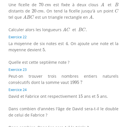
70
c
m
A
B
Une ficelle de
70
est fixée à deux clous
et
c
m
A
B
C
20
c
m
.
distants de
20
.
On tend la ficelle jusqu'à un point
c
m
C
A
B
C
A
.
tel que
est un triangle rectangle en
.
A
B
C
A
A
C
B
C
.
Calculer alors les longueurs
et
.
A
C
B
C
Exercice 22
4.
La moyenne de six notes est
4.
On ajoute une note et la
5.
moyenne devient
5.
Quelle est cette septième note ?
Exercice 23
Peut-on trouver trois nombres entiers naturels
1995
?
consécutifs dont la somme vaut
1995
?
Exercice 24
15
5
David et Fabrice ont respectivement
15
ans et
5
ans.
Dans combien d'années l'âge de David sera-t-il le double
de celui de Fabrice ?