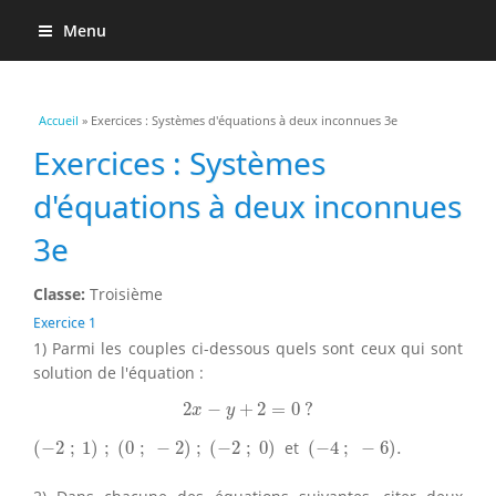
Menu
Vous êtes ici
Accueil
» Exercices : Systèmes d'équations à deux inconnues 3e
Exercices : Systèmes
d'équations à deux inconnues
3e
Classe:
Troisième
Exercice 1
1) Parmi les couples ci-dessous quels sont ceux qui sont
solution de l'équation :
2
x
−
y
+
2
=
0
?
2
−
+
2
=
0
?
x
y
(
−
2
;
1
)
;
(
0
;
−
2
)
;
(
−
2
;
0
)
(
−
4
;
−
6
)
.
(
−
2
;
1
)
;
(
0
;
−
2
)
;
(
−
2
;
0
)
et
(
−
4
;
−
6
)
.