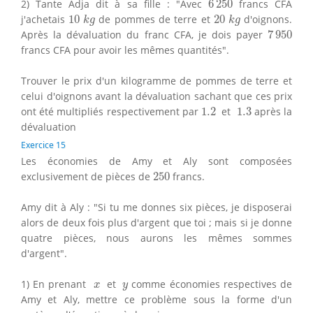
2) Tante Adja dit à sa fille : "Avec
6
250
francs CFA
10
k
g
20
k
g
j'achetais
10
de pommes de terre et
20
d'oignons.
k
g
k
g
7
950
Après la dévaluation du franc CFA, je dois payer
7
950
francs CFA pour avoir les mêmes quantités".
Trouver le prix d'un kilogramme de pommes de terre et
celui d'oignons avant la dévaluation sachant que ces prix
1.2
1.3
ont été multipliés respectivement par
1.2
et
1.3
après la
dévaluation
Exercice 15
Les économies de Amy et Aly sont composées
250
exclusivement de pièces de
250
francs.
Amy dit à Aly : "Si tu me donnes six pièces, je disposerai
alors de deux fois plus d'argent que toi ; mais si je donne
quatre pièces, nous aurons les mêmes sommes
d'argent".
x
y
1) En prenant
et
comme économies respectives de
x
y
Amy et Aly, mettre ce problème sous la forme d'un