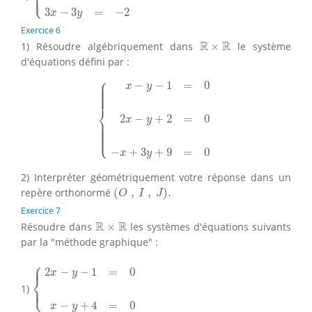
⎩
⎪
3
−
3
=
−
2
x
y
Exercice 6
R
×
R
R
R
1) Résoudre algébriquement dans
×
le système
d'équations défini par :
{
x
−
y
−
1
=
0
2
x
−
y
+
2
=
0
−
x
+
3
y
+
9
=
0
⎧
⎪

−
−
1
=
0
⎪

x
y
⎪

⎪

⎪

⎪
⎨
2
−
+
2
=
0
x
y
⎪

⎪

⎪

⎪

⎪

⎩
⎪
−
+
3
+
9
=
0
x
y
2) Interpréter géométriquement votre réponse dans un
(
O
,
I
,
J
)
.
repère orthonormé
(
,
,
)
.
O
I
J
Exercice 7
R
×
R
R
R
Résoudre dans
×
les systèmes d'équations suivants
par la "méthode graphique" :
⎧
{
2
x
−
y
−
1
=
0
x
−
y
+
4
=
0
⎪
2
−
−
1
=
0
x
y
⎨
⎩
1)
⎪
−
+
4
=
0
x
y