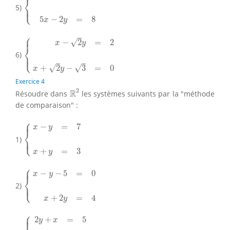
⎨
⎩
5)
⎪
5
−
2
=
8
x
y
⎧
{
x
−
2
y
=
2
x
+
2
y
−
3
=
0
⎪
√
−
2
=
2
x
y
⎨
6)
⎩
⎪
√
√
+
2
−
3
=
0
x
y
Exercice 4
R
2
2
R
Résoudre dans
les systèmes suivants par la "méthode
de comparaison" :
⎧
{
x
−
y
=
7
x
+
y
=
3
⎪
−
=
7
x
y
⎨
⎩
1)
⎪
+
=
3
x
y
⎧
{
x
−
y
−
5
=
0
x
+
2
y
=
4
⎪
−
−
5
=
0
x
y
⎨
⎩
2)
⎪
+
2
=
4
x
y
⎧
{
2
y
+
x
=
5
−
y
+
7
=
x
+
4
⎪
2
+
=
5
y
x