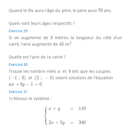
70
Quand le fils aura l'âge du père, le père aura
70
ans.
Quels sont leurs âges respectifs ?
Exercice 29
3
Si on augmente de
3
mètres la longueur du côté d'un
45
m
2
2
carré, l'aire augmente de
45
.
m
Quelle est l'aire de ce carré ?
Exercice 30
b
a
Trouve les nombre réels
et
tels que les couples
a
b
(
−
1
;
3
)
(
2
;
−
5
)
(
−
1
;
3
)
et
(
2
;
−
5
)
soient solutions de l'équation
a
x
+
b
y
−
1
=
0
+
−
1
=
0
a
x
b
y
Exercice 31
1) Résous le système :
⎧
{
x
+
y
=
110
2
x
+
5
y
=
340
⎪
+
=
110
x
y
⎨
⎩
⎪
2
+
5
=
340
x
y