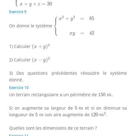
⎩
⎪
⎪
⎪
+
+
=
30
x
y
z
Exercice 9
{
x
2
+
y
2
=
85
x
y
=
42
⎧
⎪
2
2
+
=
85
x
y
⎨
⎩
On donne le système
⎪
=
42
x
y
(
x
+
y
)
2
2
1) Calculer
(
+
)
x
y
(
x
−
y
)
2
2
2) Calculer
(
−
)
x
y
3) Des questions précédentes résoudre le système
donné.
Exercice 10
150
m
.
Un terrain rectangulaire a un périmètre de
150
.
m
5
m
Si on augmente sa largeur de
5
et si on diminue sa
m
120
m
2
.
5
m
2
longueur de
5
son aire augmente de
120
.
m
m
Quelles sont les dimensions de ce terrain ?
Exercice 11