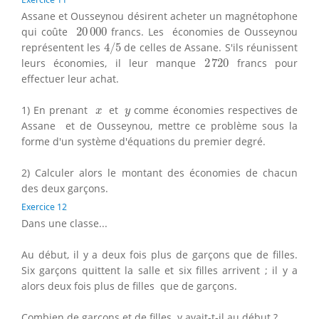
Assane et Ousseynou désirent acheter un magnétophone
20
000
qui coûte
20
000
francs. Les économies de Ousseynou
4
/
5
représentent les
4
/
5
de celles de Assane. S'ils réunissent
2
720
leurs économies, il leur manque
2
720
francs pour
effectuer leur achat.
x
y
1) En prenant
et
comme économies respectives de
x
y
Assane et de Ousseynou, mettre ce problème sous la
forme d'un système d'équations du premier degré.
2) Calculer alors le montant des économies de chacun
des deux garçons.
Exercice 12
Dans une classe...
Au début, il y a deux fois plus de garçons que de filles.
Six garçons quittent la salle et six filles arrivent ; il y a
alors deux fois plus de filles que de garçons.
Combien de garçons et de filles y avait-t-il au début ?