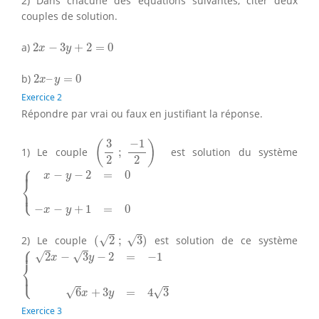
2) Dans chacune des équations suivantes, citer deux
couples de solution.
2
x
−
3
y
+
2
=
0
a)
2
−
3
+
2
=
0
x
y
2
x
–
y
=
0
b)
2
–
=
0
x
y
Exercice 2
Répondre par vrai ou faux en justifiant la réponse.
(
3
2
;
−
1
2
)
−
1
3
(
)
1) Le couple
;
est solution du système
2
2
⎧
{
x
−
y
−
2
=
0
−
x
−
y
+
1
=
0
⎪
−
−
2
=
0
x
y
⎨
⎩
⎪
−
−
+
1
=
0
x
y
(
2
;
3
)
√
√
2) Le couple
(
2
;
3
)
est solution de ce système
⎧
{
2
x
−
3
y
−
2
=
−
1
6
x
+
3
y
=
4
3
⎪
√
√
2
−
3
−
2
=
−
1
x
y
⎨
⎩
⎪
√
√
6
+
3
=
4
3
x
y
Exercice 3