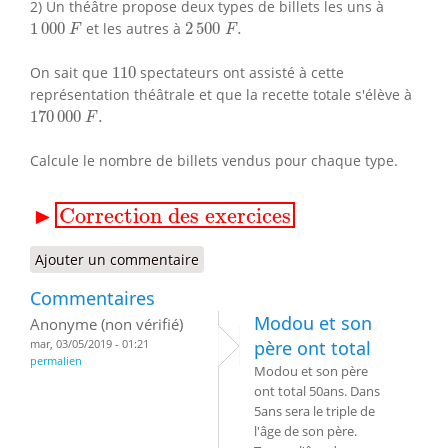
2) Un théâtre propose deux types de billets les uns à
1
000
F
2
500
F
.
1
000
et les autres à
2
500
.
F
F
110
On sait que
110
spectateurs ont assisté à cette
représentation théâtrale et que la recette totale s'élève à
170
000
F
.
170
000
.
F
Calcule le nombre de billets vendus pour chaque type.
▸
Correction des exercices
▶
Correction des exercices
Ajouter un commentaire
Commentaires
Modou et son
Anonyme (non vérifié)
mar, 03/05/2019 - 01:21
père ont total
permalien
Modou et son père
ont total 50ans. Dans
5ans sera le triple de
l'âge de son père.