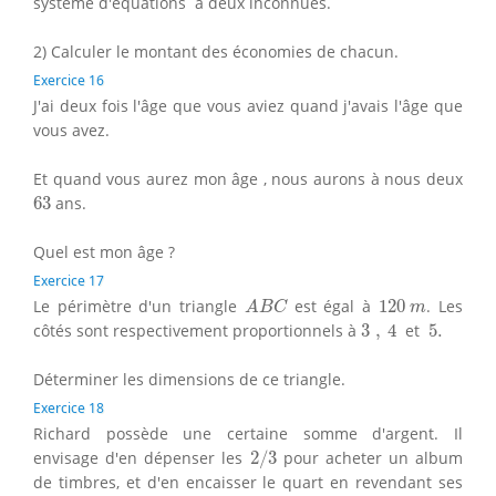
système d'équations à deux inconnues.
2) Calculer le montant des économies de chacun.
Exercice 16
J'ai deux fois l'âge que vous aviez quand j'avais l'âge que
vous avez.
Et quand vous aurez mon âge , nous aurons à nous deux
63
63
ans.
Quel est mon âge ?
Exercice 17
A
B
C
120
m
Le périmètre d'un triangle
est égal à
120
. Les
A
B
C
m
3
,
4
5.
côtés sont respectivement proportionnels à
3
,
4
et
5.
Déterminer les dimensions de ce triangle.
Exercice 18
Richard possède une certaine somme d'argent. Il
2
/
3
envisage d'en dépenser les
2
/
3
pour acheter un album
de timbres, et d'en encaisser le quart en revendant ses