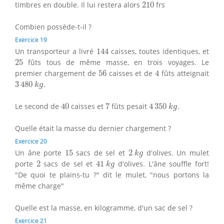
210
timbres en double. Il lui restera alors
210
frs
Combien possède-t-il ?
Exercice 19
144
Un transporteur a livré
144
caisses, toutes identiques, et
25
25
fûts tous de même masse, en trois voyages. Le
4
56
premier chargement de
56
caisses et de
4
fûts atteignait
3
480
k
g
.
3
480
.
k
g
40
7
4
350
k
g
.
Le second de
40
caisses et
7
fûts pesait
4
350
.
k
g
Quelle était la masse du dernier chargement ?
Exercice 20
2
k
g
15
Un âne porte
15
sacs de sel et
2
d'olives. Un mulet
k
g
41
k
g
2
porte
2
sacs de sel et
41
d'olives. L'âne souffle fort!
k
g
"De quoi te plains-tu ?" dit le mulet, "nous portons la
même charge"
Quelle est la masse, en kilogramme, d'un sac de sel ?
Exercice 21