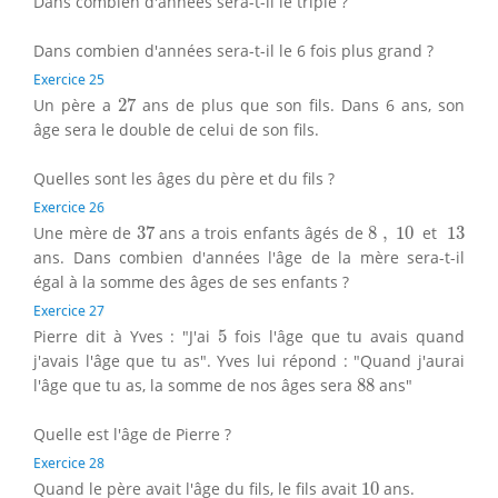
Dans combien d'années sera-t-il le triple ?
Dans combien d'années sera-t-il le 6 fois plus grand ?
Exercice 25
27
Un père a
27
ans de plus que son fils. Dans 6 ans, son
âge sera le double de celui de son fils.
Quelles sont les âges du père et du fils ?
Exercice 26
37
8
,
10
13
Une mère de
37
ans a trois enfants âgés de
8
,
10
et
13
ans. Dans combien d'années l'âge de la mère sera-t-il
égal à la somme des âges de ses enfants ?
Exercice 27
5
Pierre dit à Yves : "J'ai
5
fois l'âge que tu avais quand
j'avais l'âge que tu as". Yves lui répond : "Quand j'aurai
88
l'âge que tu as, la somme de nos âges sera
88
ans"
Quelle est l'âge de Pierre ?
Exercice 28
10
Quand le père avait l'âge du fils, le fils avait
10
ans.