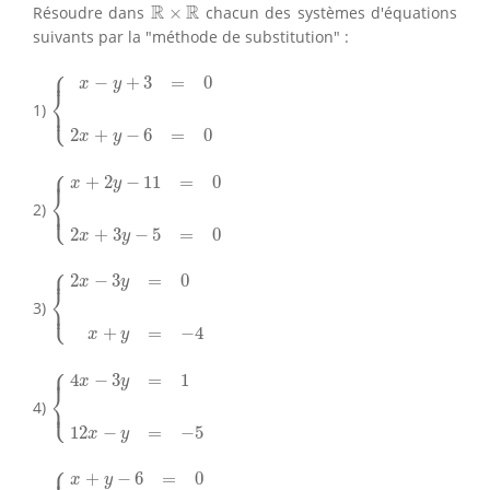
R
×
R
R
R
Résoudre dans
×
chacun des systèmes d'équations
suivants par la "méthode de substitution" :
⎧
{
x
−
y
+
3
=
0
2
x
+
y
−
6
=
0
⎪
−
+
3
=
0
x
y
⎨
⎩
1)
⎪
2
+
−
6
=
0
x
y
⎧
{
x
+
2
y
−
11
=
0
2
x
+
3
y
−
5
=
0
⎪
+
2
−
11
=
0
x
y
⎨
⎩
2)
⎪
2
+
3
−
5
=
0
x
y
⎧
{
2
x
−
3
y
=
0
x
+
y
=
−
4
⎪
2
−
3
=
0
x
y
⎨
⎩
3)
⎪
+
=
−
4
x
y
⎧
{
4
x
−
3
y
=
1
12
x
−
y
=
−
5
⎪
4
−
3
=
1
x
y
⎨
⎩
4)
⎪
12
−
=
−
5
x
y
⎧
{
x
+
y
−
6
=
0
5
x
−
2
y
=
8
⎪
+
−
6
=
0
x
y