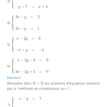
⎨
⎩
3)
⎪
−
+
7
=
+
4
y
x
⎧
{
3
x
−
y
=
2
2
x
−
y
=
1
⎪
3
−
=
2
x
y
⎨
⎩
4)
⎪
2
−
=
1
x
y
⎧
{
x
−
2
y
=
6
−
x
+
y
=
−
4
⎪
−
2
=
6
x
y
⎨
⎩
5)
⎪
−
+
=
−
4
x
y
⎧
{
x
−
3
y
−
3
=
0
3
x
−
2
y
+
4
=
0
⎪
−
3
−
3
=
0
x
y
⎨
⎩
6)
⎪
3
−
2
+
4
=
0
x
y
Exercice 5
R
×
R
R
R
Résoudre dans
×
les systèmes d'équations suivants
par la "méthode de combinaison ou +" :
⎧
{
x
−
y
=
7
2
x
+
3
y
=
1
⎪
−
=
7
x
y
⎨
1)