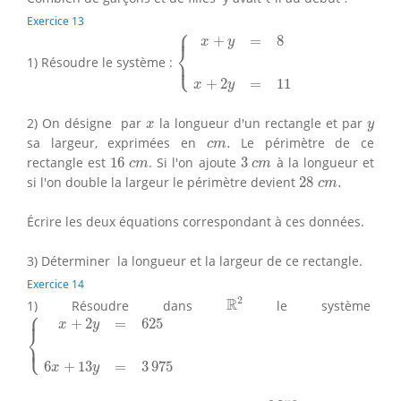
Exercice 13
⎧
{
x
+
y
=
8
x
+
2
y
=
11
⎪
+
=
8
x
y
⎨
⎩
1) Résoudre le système :
⎪
+
2
=
11
x
y
x
y
2) On désigne par
la longueur d'un rectangle et par
x
y
c
m
.
sa largeur, exprimées en
.
Le périmètre de ce
c
m
16
c
m
3
c
m
rectangle est
16
. Si l'on ajoute
3
à la longueur et
c
m
c
m
28
c
m
.
si l'on double la largeur le périmètre devient
28
.
c
m
Écrire les deux équations correspondant à ces données.
3) Déterminer la longueur et la largeur de ce rectangle.
Exercice 14
R
2
2
R
1) Résoudre dans
le système
⎧
{
x
+
2
y
=
625
6
x
+
13
y
=
3
975
⎪
+
2
=
625
x
y
⎨
⎩
⎪
6
+
13
=
3
975
x
y
6
250