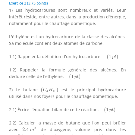
Exercice 2 (3.75 points)
1) Les hydrocarbures sont nombreux et variés. Leur
intérêt réside, entre autres, dans la production d'énergie,
notamment pour le chauffage domestique.
L'éthylène est un hydrocarbure de la classe des alcènes.
Sa molécule contient deux atomes de carbone.
(
1
p
t
)
1.1) Rappeler la définition d'un hydrocarbure.
(
1
)
p
t
1.2) Rappeler la formule générale des alcènes. En
(
1
p
t
)
déduire celle de l'éthylène.
(
1
)
p
t
(
C
4
H
10
)
2) Le butane
(
)
est le principal hydrocarbure
C
H
4
10
utilisé dans nos foyers pour le chauffage domestique.
(
1
p
t
)
2.1) Écrire l'équation-bilan de cette réaction.
(
1
)
p
t
2.2) Calculer la masse de butane que l'on peut brûler
2.4
m
3
3
avec
2.4
de dioxygène, volume pris dans les
m