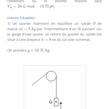
conditions où le volume molaire vaut
V
m
=
24
L
/
m
o
l
.
(
0.75
p
t
)
=
24
/
.
(
0.75
)
V
L
m
o
l
p
t
m
Exercice 3 (6 points)
S
1) Un ouvrier maintient en équilibre un solide
de
S
m
=
5
k
g
masse
=
5
par l'intermédiaire d'un fil passant sur
m
k
g
la gorge d'une poulie. Le centre de gravité du solide est
h
=
8
m
situé à une distance
=
8
du sol (voir schéma).
h
m
g
=
10
N
/
k
g
On prendra
=
10
/
g
N
k
g