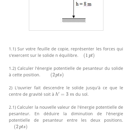
1.1) Sur votre feuille de copie, représenter les forces qui
(
1
p
t
)
s'exercent sur le solide n équilibre.
(
1
)
p
t
1.2) Calculer l'énergie potentielle de pesanteur du solide
(
2
p
t
s
)
à cette position.
(
2
)
p
t
s
2) L'ouvrier fait descendre le solide jusqu'à ce que le
h
′
=
3
m
′
centre de gravité soit à
=
3
du sol.
h
m
2.1) Calculer la nouvelle valeur de l'énergie potentielle de
pesanteur. En déduire la diminution de l'énergie
potentielle de pesanteur entre les deux positions.
(
2
p
t
s
)
(
2
)
p
t
s