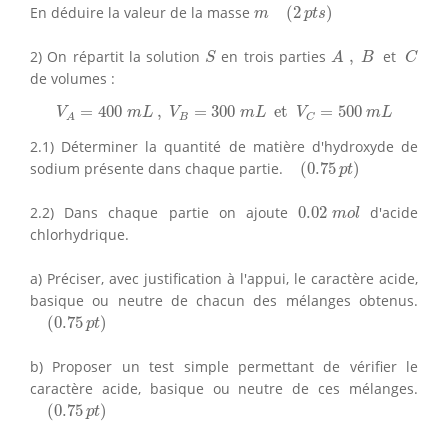
m
(
2
p
t
s
)
En déduire la valeur de la masse
(
2
)
m
p
t
s
S
A
,
B
C
2) On répartit la solution
en trois parties
,
et
S
A
B
C
de volumes :
V
A
=
400
m
L
,
V
B
=
300
m
L
et
V
C
=
500
m
L
=
400
,
=
300
 et 
=
500
V
m
L
V
m
L
V
m
L
B
C
A
2.1) Déterminer la quantité de matière d'hydroxyde de
(
0.75
p
t
)
sodium présente dans chaque partie.
(
0.75
)
p
t
0.02
m
o
l
2.2) Dans chaque partie on ajoute
0.02
d'acide
m
o
l
chlorhydrique.
a) Préciser, avec justification à l'appui, le caractère acide,
basique ou neutre de chacun des mélanges obtenus.
(
0.75
p
t
)
(
0.75
)
p
t
b) Proposer un test simple permettant de vérifier le
caractère acide, basique ou neutre de ces mélanges.
(
0.75
p
t
)
(
0.75
)
p
t