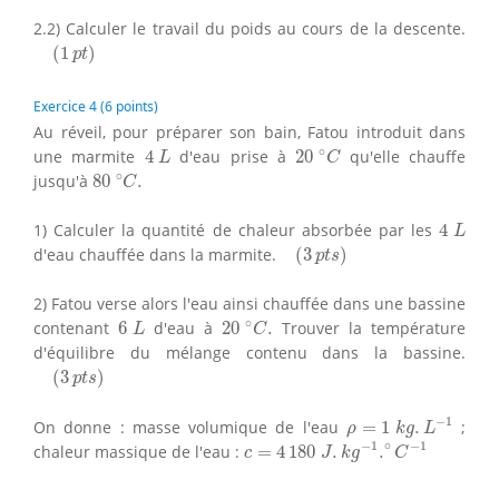
2.2) Calculer le travail du poids au cours de la descente.
(
1
p
t
)
(
1
)
p
t
Exercice 4 (6 points)
Au réveil, pour préparer son bain, Fatou introduit dans
20
∘
C
4
L
∘
une marmite
4
d'eau prise à
20
qu'elle chauffe
L
C
80
∘
C
.
∘
jusqu'à
80
.
C
4
L
1) Calculer la quantité de chaleur absorbée par les
4
L
(
3
p
t
s
)
d'eau chauffée dans la marmite.
(
3
)
p
t
s
2) Fatou verse alors l'eau ainsi chauffée dans une bassine
20
∘
C
.
6
L
∘
contenant
6
d'eau à
20
.
Trouver la température
L
C
d'équilibre du mélange contenu dans la bassine.
(
3
p
t
s
)
(
3
)
p
t
s
ρ
=
1
k
g
.
L
−
1
−
1
On donne : masse volumique de l'eau
=
1
.
;
ρ
k
g
L
c
=
4
180
J
.
k
g
−
1
.
∘
C
−
1
−
1
∘
−
1
chaleur massique de l'eau :
=
4
180
.
.
c
J
k
g
C