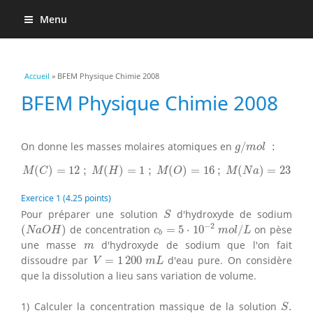
Menu
Vous êtes ici
Accueil
» BFEM Physique Chimie 2008
BFEM Physique Chimie 2008
g
/
m
o
l
:
On donne les masses molaires atomiques en
/
:
g
m
o
l
M
(
C
)
=
12
;
M
(
H
)
=
1
;
M
(
O
)
=
16
;
M
(
N
a
)
=
23
(
)
=
12
;
(
)
=
1
;
(
)
=
16
;
(
)
=
23
M
C
M
H
M
O
M
N
a
Exercice 1 (4.25 points)
S
Pour préparer une solution
d'hydroxyde de sodium
S
c
b
=
5
⋅
10
−
2
m
o
l
/
L
(
N
a
O
H
)
−
2
(
)
de concentration
=
5
⋅
10
/
on pèse
N
a
O
H
c
m
o
l
L
b
m
une masse
d'hydroxyde de sodium que l'on fait
m
V
=
1
200
m
L
dissoudre par
=
1
200
d'eau pure. On considère
V
m
L
que la dissolution a lieu sans variation de volume.
S
.
1) Calculer la concentration massique de la solution
.
S