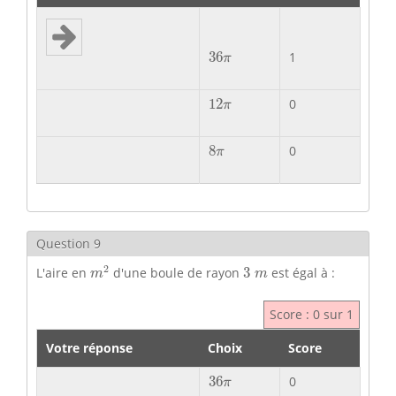
36
π
36
1
π
12
π
12
0
π
8
π
8
0
π
Question 9
m
2
3
m
2
L'aire en
d'une boule de rayon
3
est égal à :
m
m
Score : 0 sur 1
Votre réponse
Choix
Score
36
π
36
0
π