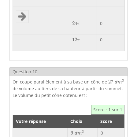
24
π
24
0
π
12
π
12
0
π
Question 10
27
d
m
3
3
On coupe parallèlement à sa base un cône de
27
d
m
de volume au tiers de sa hauteur à partir du sommet.
Le volume du petit cône obtenu est :
Score : 1 sur 1
Votre réponse
Choix
Score
9
d
m
3
3
9
0
d
m