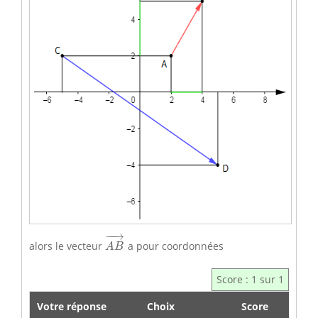
A
B
→
−
−
→
alors le vecteur
a pour coordonnées
A
B
Score : 1 sur 1
Votre réponse
Choix
Score