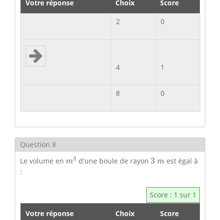
Votre réponse
Choix
Score
2
0
4
1
8
0
Question 8
m
3
3
m
3
Le volume en
d'une boule de rayon
3
est égal à
m
m
:
Score : 1 sur 1
Votre réponse
Choix
Score