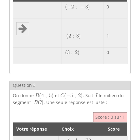
(
−
2
;
−
3
)
(
−
2
;
−
3
)
0
(
2
;
3
)
(
2
;
3
)
1
(
3
;
2
)
(
3
;
2
)
0
Question 3
B
(
4
;
5
)
C
(
−
5
;
2
)
J
On donne
(
4
;
5
)
et
(
−
5
;
2
)
. Soit
le milieu du
B
C
J
[
B
C
]
.
segment
[
]
.
Une seule réponse est juste :
B
C
Score : 0 sur 1
Votre réponse
Choix
Score
J
(
−
1
2
;
3
2
)