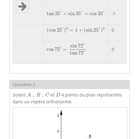
tan
35
∘
×
sin
35
∘
=
cos
35
∘
∘
∘
∘
tan
35
×
sin
35
=
cos
35
-1
(
cos
25
∘
)
2
=
1
+
(
sin
25
∘
)
2
∘
∘
2
2
(
cos
25
)
=
1
+
(
sin
25
)
0
cos
72
∘
=
sin
72
∘
tan
72
∘
∘
sin
72
∘
0
cos
72
=
∘
tan
72
Question 2
A
,
B
,
C
D
Soient
,
,
et
4 points du plan représentés
A
B
C
D
dans un repère orthonormé.