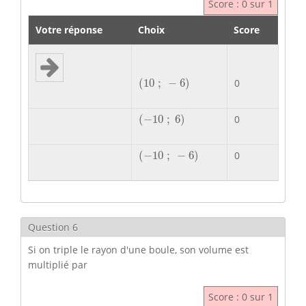
Score : 0 sur 1
Votre réponse
Choix
Score
(
10
;
−
6
)
(
10
;
−
6
)
0
(
−
10
;
6
)
(
−
10
;
6
)
0
(
−
10
;
−
6
)
(
−
10
;
−
6
)
0
Question 6
Si on triple le rayon d'une boule, son volume est
multiplié par
Score : 0 sur 1