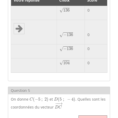
Votre réponse
Choix
Score
136
√
0
136
−
136
−
136
0
√
−
136
−
136
0
√
104
√
104
0
Question 5
C
(
−
5
;
2
)
D
(
5
;
−
4
)
On donne
(
−
5
;
2
)
et
(
5
;
−
4
)
. Quelles sont les
C
D
D
C
→
−
−
→
coordonnées du vecteur
D
C