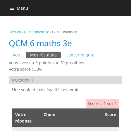
Menu
Vous êtes ici
Accueil
»
QCM 6 maths 3e
» QCM 6 maths 3e
QCM 6 maths 3e
Onglets principaux
Voir
Mes résultats
(onglet actif)
Lancer le quiz
Vous avez eu
3
points sur
10
possibles.
Votre score : 30%
Question 1
Une seule de ces égalités est vraie
Score : -1 sur 1
Votre
Choix
Score
réponse