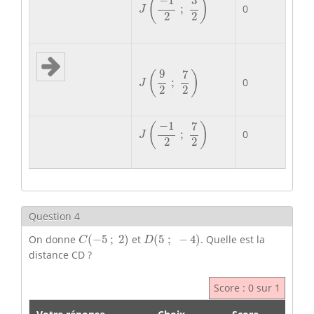
−
1
3
(
)
0
;
J
2
2
J
(
9
2
;
7
2
)
9
7
(
)
0
;
J
2
2
J
(
−
1
2
;
7
2
)
−
1
7
(
)
0
;
J
2
2
Question 4
C
(
−
5
;
2
)
D
(
5
;
−
4
)
On donne
(
−
5
;
2
)
et
(
5
;
−
4
)
. Quelle est la
C
D
distance CD ?
Score : 0 sur 1