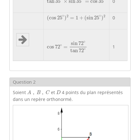
tan
35
×
sin
35
=
cos
35
0
(
cos
25
∘
)
2
=
1
+
(
sin
25
∘
)
2
∘
∘
2
2
(
cos
25
)
=
1
+
(
sin
25
)
0
cos
72
∘
=
sin
72
∘
tan
72
∘
∘
sin
72
∘
1
cos
72
=
∘
tan
72
Question 2
A
,
B
,
C
D
Soient
,
,
et
4 points du plan représentés
A
B
C
D
dans un repère orthonormé.