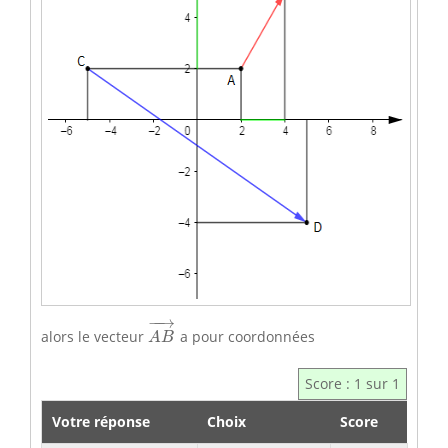
A
B
→
−
−
→
alors le vecteur
a pour coordonnées
A
B
Score : 1 sur 1
Votre réponse
Choix
Score