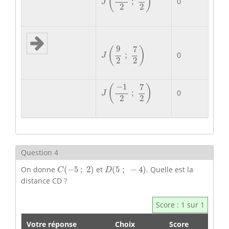
(
)
0
;
J
2
2
J
(
9
2
;
7
2
)
9
7
(
)
0
;
J
2
2
J
(
−
1
2
;
7
2
)
−
1
7
(
)
0
;
J
2
2
Question 4
C
(
−
5
;
2
)
D
(
5
;
−
4
)
On donne
(
−
5
;
2
)
et
(
5
;
−
4
)
. Quelle est la
C
D
distance CD ?
Score : 1 sur 1
Votre réponse
Choix
Score