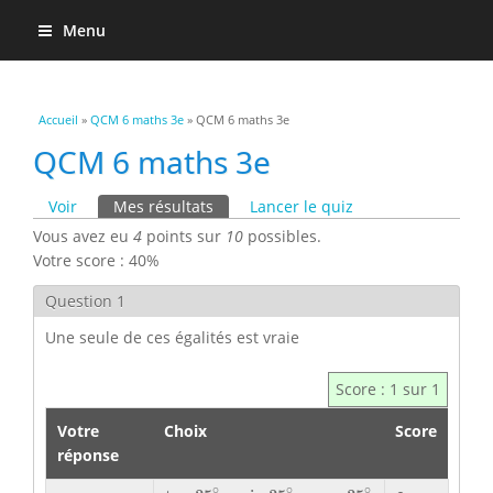
Menu
Vous êtes ici
Accueil
»
QCM 6 maths 3e
» QCM 6 maths 3e
QCM 6 maths 3e
Onglets principaux
Voir
Mes résultats
(onglet actif)
Lancer le quiz
Vous avez eu
4
points sur
10
possibles.
Votre score : 40%
Question 1
Une seule de ces égalités est vraie
Score : 1 sur 1
Votre
Choix
Score
réponse
tan
35
∘
×
sin
35
∘
=
cos
35
∘
∘
∘
∘