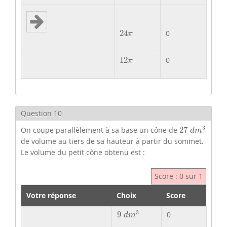
24
π
24
0
π
12
π
12
0
π
Question 10
27
d
m
3
3
On coupe parallèlement à sa base un cône de
27
d
m
de volume au tiers de sa hauteur à partir du sommet.
Le volume du petit cône obtenu est :
Score : 0 sur 1
Votre réponse
Choix
Score
9
d
m
3
3
9
0
d
m