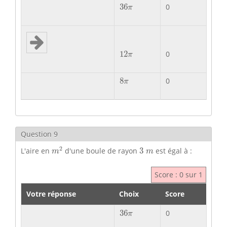
36
π
36
0
π
12
π
12
0
π
8
π
8
0
π
Question 9
m
2
3
m
2
L'aire en
d'une boule de rayon
3
est égal à :
m
m
Score : 0 sur 1
Votre réponse
Choix
Score
36
π
36
0
π