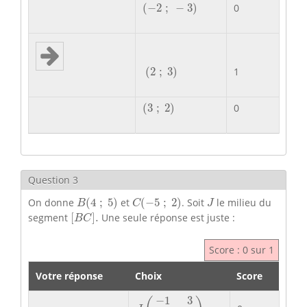
(
−
2
;
−
3
)
(
−
2
;
−
3
)
0
(
2
;
3
)
(
2
;
3
)
1
(
3
;
2
)
(
3
;
2
)
0
Question 3
B
(
4
;
5
)
C
(
−
5
;
2
)
J
On donne
(
4
;
5
)
et
(
−
5
;
2
)
. Soit
le milieu du
B
C
J
[
B
C
]
.
segment
[
]
.
Une seule réponse est juste :
B
C
Score : 0 sur 1
Votre réponse
Choix
Score
J
(
−
1
2
;
3
2
)
−
1
3