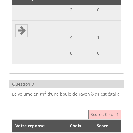
2
0
4
1
8
0
Question 8
m
3
3
m
3
Le volume en
d'une boule de rayon
3
est égal à
m
m
:
Score : 0 sur 1
Votre réponse
Choix
Score