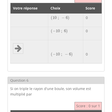
Votre réponse
Choix
Score
(
10
;
−
6
)
(
10
;
−
6
)
0
(
−
10
;
6
)
(
−
10
;
6
)
0
(
−
10
;
−
6
)
(
−
10
;
−
6
)
0
Question 6
Si on triple le rayon d'une boule, son volume est
multiplié par
Score : 0 sur 1