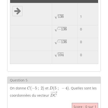
136
√
1
136
−
136
−
136
0
√
−
136
−
136
0
√
104
√
104
0
Question 5
C
(
−
5
;
2
)
D
(
5
;
−
4
)
On donne
(
−
5
;
2
)
et
(
5
;
−
4
)
. Quelles sont les
C
D
D
C
→
−
−
→
coordonnées du vecteur
D
C
Score : 0 sur 1