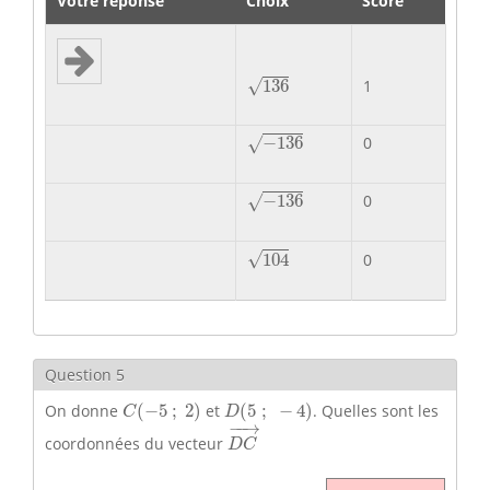
Votre réponse
Choix
Score
136
√
1
136
−
136
−
136
0
√
−
136
−
136
0
√
104
√
104
0
Question 5
C
(
−
5
;
2
)
D
(
5
;
−
4
)
On donne
(
−
5
;
2
)
et
(
5
;
−
4
)
. Quelles sont les
C
D
D
C
→
−
−
→
coordonnées du vecteur
D
C