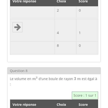
Votre réponse
Choix
Score
2
0
4
1
8
0
Question 8
m
3
3
m
3
Le volume en
d'une boule de rayon
3
est égal à
m
m
:
Score : 1 sur 1
Votre réponse
Choix
Score