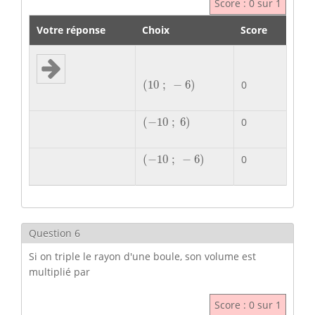
Score : 0 sur 1
Votre réponse
Choix
Score
(
10
;
−
6
)
(
10
;
−
6
)
0
(
−
10
;
6
)
(
−
10
;
6
)
0
(
−
10
;
−
6
)
(
−
10
;
−
6
)
0
Question 6
Si on triple le rayon d'une boule, son volume est
multiplié par
Score : 0 sur 1