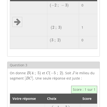
(
−
2
;
−
3
)
(
−
2
;
−
3
)
0
(
2
;
3
)
(
2
;
3
)
1
(
3
;
2
)
(
3
;
2
)
0
Question 3
B
(
4
;
5
)
C
(
−
5
;
2
)
J
On donne
(
4
;
5
)
et
(
−
5
;
2
)
. Soit
le milieu du
B
C
J
[
B
C
]
.
segment
[
]
.
Une seule réponse est juste :
B
C
Score : 1 sur 1
Votre réponse
Choix
Score
J
(
−
1
2
;
3
2
)