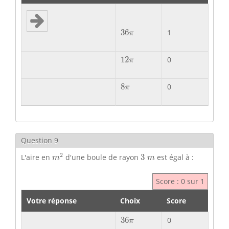
36
π
36
1
π
12
π
12
0
π
8
π
8
0
π
Question 9
m
2
3
m
2
L'aire en
d'une boule de rayon
3
est égal à :
m
m
Score : 0 sur 1
Votre réponse
Choix
Score
36
π
36
0
π