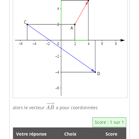
A
B
→
−
−
→
alors le vecteur
a pour coordonnées
A
B
Score : 1 sur 1
Votre réponse
Choix
Score