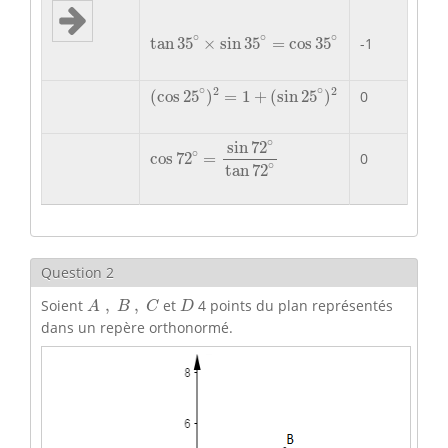
tan
35
∘
×
sin
35
∘
=
cos
35
∘
∘
∘
∘
tan
35
×
sin
35
=
cos
35
-1
(
cos
25
∘
)
2
=
1
+
(
sin
25
∘
)
2
∘
∘
2
2
(
cos
25
)
=
1
+
(
sin
25
)
0
cos
72
∘
=
sin
72
∘
tan
72
∘
∘
sin
72
∘
0
cos
72
=
∘
tan
72
Question 2
A
,
B
,
C
D
Soient
,
,
et
4 points du plan représentés
A
B
C
D
dans un repère orthonormé.