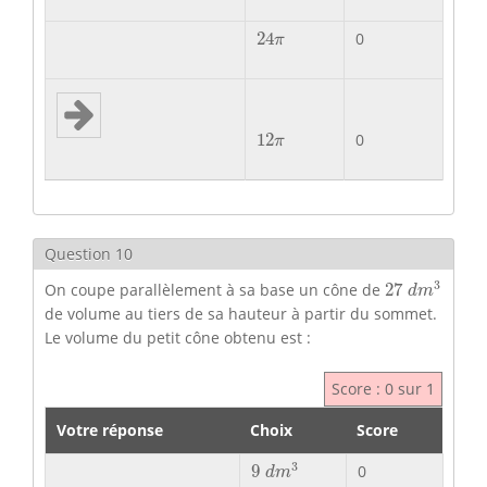
24
π
24
0
π
12
π
12
0
π
Question 10
27
d
m
3
3
On coupe parallèlement à sa base un cône de
27
d
m
de volume au tiers de sa hauteur à partir du sommet.
Le volume du petit cône obtenu est :
Score : 0 sur 1
Votre réponse
Choix
Score
9
d
m
3
3
9
0
d
m