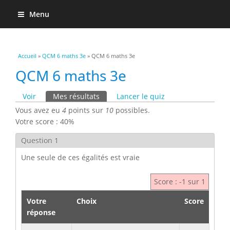
Menu
Vous êtes ici
Accueil
»
QCM 6 maths 3e
» QCM 6 maths 3e
QCM 6 maths 3e
Onglets principaux
Voir
Mes résultats
(onglet actif)
Lancer le quiz
Vous avez eu
4
points sur
10
possibles.
Votre score : 40%
Question 1
Une seule de ces égalités est vraie
Score : -1 sur 1
Votre
Choix
Score
réponse