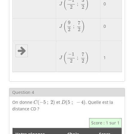
−
1
3
(
)
0
;
J
2
2
J
(
9
2
;
7
2
)
9
7
(
)
0
;
J
2
2
J
(
−
1
2
;
7
2
)
−
1
7
(
)
1
;
J
2
2
Question 4
C
(
−
5
;
2
)
D
(
5
;
−
4
)
On donne
(
−
5
;
2
)
et
(
5
;
−
4
)
. Quelle est la
C
D
distance CD ?
Score : 1 sur 1